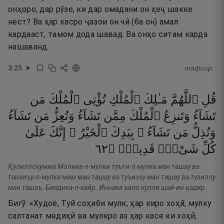
онҳоро, дар рӯзе, ки дар омадани он ҳеҷ шакке
нест? Ва ҳар касро ҷазои он чӣ (ба он) амал
кардааст, тамом дода шавад. Ва онҳо ситам карда
нашаванд.
3
:
25
тафсир
قُلِ
ٱللَّهُمَّ
مَـٰلِكَ
ٱلْمُلْكِ
تُؤْتِى
ٱلْمُلْكَ
مَن
تَشَآءُ
وَتَنزِعُ
ٱلْمُلْكَ
مِمَّن
تَشَآءُ
وَتُعِزُّ
مَن
تَشَآءُ
وَتُذِلُّ
مَن
تَشَآءُ ۖ
بِيَدِكَ
ٱلْخَيْرُ ۖ
إِنَّكَ
عَلَىٰ
٢٦
۝
قَدِيرٌۭ
شَىْءٍۢ
كُلِّ
Қулиллоҳумма Молика-л-мулки туъти-л мулка ман ташау ва
танзиъу-л-мулка мим ман ташау ва туъиззу ман ташау ва тузиллу
ман ташаъ. Биядика-л-хайр. Иннака ъало кулли шай-ин қадир.
Бигӯ: «Худоё, Туӣ соҳиби мулк, ҳар киро хоҳӣ, мулку
салтанат медиҳӣ ва мулкро аз ҳар касе ки хоҳӣ,