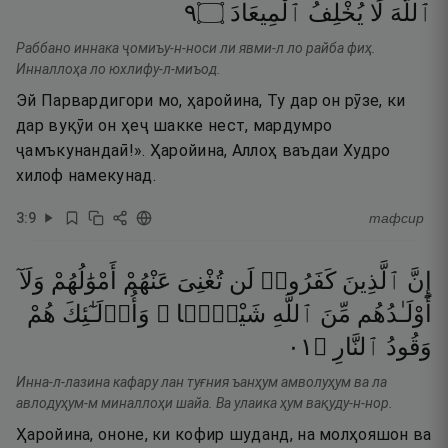
٩
۝
ٱلْمِيعَادَ
يُخْلِفُ
لَا
ٱللَّهَ
Раббано иннака ҷомиъу-н-носи ли явми-л ло райба фиҳ.
Инналлоҳа ло юхлифу-л-миъод.
Эй Парвардигори мо, ҳаройина, Ту дар он рӯзе, ки
дар вуқӯи он ҳеҷ шакке нест, мардумро
ҷамъкунандаӣ!». Ҳаройина, Аллоҳ ваъдаи Худро
хилоф намекунад.
3
:
9
тафсир
إِنَّ
ٱلَّذِينَ
كَفَرُوا۟
لَن
تُغْنِىَ
عَنْهُمْ
أَمْوَٰلُهُمْ
وَلَآ
أَوْلَـٰدُهُم
مِّنَ
ٱللَّهِ
شَيْـًۭٔا ۖ
وَأُو۟لَـٰٓئِكَ
هُمْ
١٠
۝
ٱلنَّارِ
وَقُودُ
Инна-л-лазина кафару лан туғния ъанҳум амволуҳум ва ла
авлодуҳум-м миналлоҳи шайа. Ва улаика ҳум вақуду-н-нор.
Ҳаройина, ононе, ки кофир шуданд, на молҳояшон ва