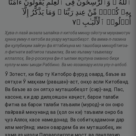
ٱللَّهُ ۗ
وَٱلرَّٰسِخُونَ
فِى
ٱلْعِلْمِ
يَقُولُونَ
ءَامَنَّا
بِهِۦ
كُلٌّۭ
مِّنْ
عِندِ
رَبِّنَا ۗ
وَمَا
يَذَّكَّرُ
إِلَّآ
٧
۝
ٱلْأَلْبَـٰبِ
أُو۟لُوا۟
Ҳува-л-лазӣ анзала ъалайка-л китоба минҳу ойоту-м муҳкамотун
ҳунна умму-л китоби ва ухару муташобиҳот. Фа амма-л-лазина
фи қулубиҳим зайғун фа яттабиъуна мо ташобаҳа минҳубтиғоа-
л-фитнати вабтиғоа таъвилиҳ. Ва мо яъламу таъвилаҳу
иллаллоҳ. Ва-р-росихуна фи-л ъилми яқулуна оманно биҳи
куллу-м мин ъинди Раббино. Ва мо яззаккару илла улу-л-албоб.
Ӯ Зотест, ки бар ту Китобро фуруд овард, баъзе аз
оятҳои Ӯ маҳкам (равшан)-аст, онҳо асли Китобанд.
Ва баъзе аз он оятҳо муташобеҳот (сир)-анд. Пас,
касоне, ки дар дилҳояшон каҷист, барои талаби
фитна ва барои талаби таъвили (мурод)-и он онро
пайравӣ мекунанд ва (ҳол он ки) таъвили онро ба
ҷуз Аллоҳ касе намедонад. Ва собитқадамони дар
илм мегӯянд: имон овардем ба ин муташобеҳ, ин
ҳама аз назди Парвардигори мост ва пандпазир