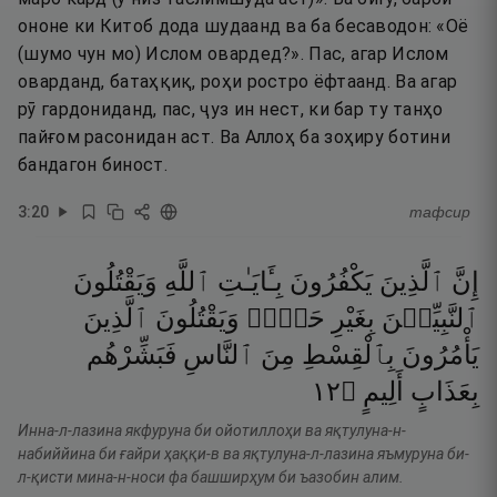
ононе ки Китоб дода шудаанд ва ба бесаводон: «Оё
(шумо чун мо) Ислом овардед?». Пас, агар Ислом
оварданд, батаҳқиқ, роҳи ростро ёфтаанд. Ва агар
рӯ гардониданд, пас, ҷуз ин нест, ки бар ту танҳо
пайғом расонидан аст. Ва Аллоҳ ба зоҳиру ботини
бандагон биност.
3
:
20
тафсир
إِنَّ
ٱلَّذِينَ
يَكْفُرُونَ
بِـَٔايَـٰتِ
ٱللَّهِ
وَيَقْتُلُونَ
ٱلنَّبِيِّـۧنَ
بِغَيْرِ
حَقٍّۢ
وَيَقْتُلُونَ
ٱلَّذِينَ
يَأْمُرُونَ
بِٱلْقِسْطِ
مِنَ
ٱلنَّاسِ
فَبَشِّرْهُم
٢١
۝
أَلِيمٍ
بِعَذَابٍ
Инна-л-лазина якфуруна би ойотиллоҳи ва яқтулуна-н-
набиййина би ғайри ҳаққи-в ва яқтулуна-л-лазина яъмуруна би-
л-қисти мина-н-носи фа башширҳум би ъазобин алим.