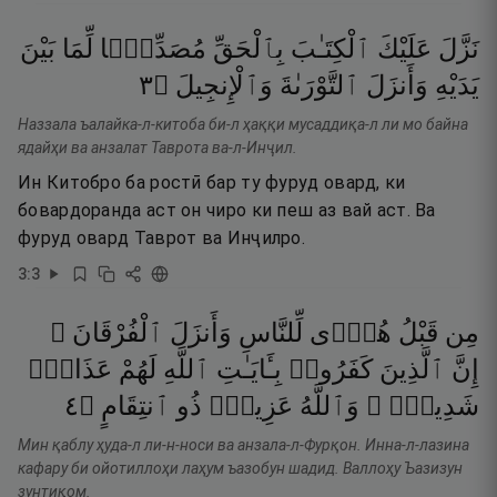
نَزَّلَ
عَلَيْكَ
ٱلْكِتَـٰبَ
بِٱلْحَقِّ
مُصَدِّقًۭا
لِّمَا
بَيْنَ
٣
۝
وَٱلْإِنجِيلَ
ٱلتَّوْرَىٰةَ
وَأَنزَلَ
يَدَيْهِ
Наззала ъалайка-л-китоба би-л ҳаққи мусаддиқа-л ли мо байна
ядайҳи ва анзалат Таврота ва-л-Инҷил.
Ин Китобро ба ростӣ бар ту фуруд овард, ки
бовардоранда аст он чиро ки пеш аз вай аст. Ва
фуруд овард Таврот ва Инҷилро.
3
:
3
مِن
قَبْلُ
هُدًۭى
لِّلنَّاسِ
وَأَنزَلَ
ٱلْفُرْقَانَ ۗ
إِنَّ
ٱلَّذِينَ
كَفَرُوا۟
بِـَٔايَـٰتِ
ٱللَّهِ
لَهُمْ
عَذَابٌۭ
٤
۝
ٱنتِقَامٍ
ذُو
عَزِيزٌۭ
وَٱللَّهُ
شَدِيدٌۭ ۗ
Мин қаблу ҳуда-л ли-н-носи ва анзала-л-Фурқон. Инна-л-лазина
кафару би ойотиллоҳи лаҳум ъазобун шадид. Валлоҳу Ъазизун
зунтиқом.