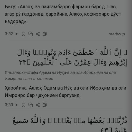
Бигӯ: «Аллоҳ ва пайғамбарро фармон баред. Пас,
агар рӯ гардонед, ҳаройина, Аллоҳ кофиронро дӯст
надорад».
3
:
32
тафсир
۞ إِنَّ
ٱللَّهَ
ٱصْطَفَىٰٓ
ءَادَمَ
وَنُوحًۭا
وَءَالَ
٣٣
۝
ٱلْعَـٰلَمِينَ
عَلَى
عِمْرَٰنَ
وَءَالَ
إِبْرَٰهِيمَ
Инналлоҳа-стафа Адама ва Нуҳа-в ва ола Иброҳима ва ола
Ъимрона ъала-л-ъоламин.
Ҳаройина, Аллоҳ Одам ва Нӯҳ ва оли Иброҳим ва оли
Имронро бар ҷаҳониён баргузид.
3
:
33
ذُرِّيَّةًۢ
بَعْضُهَا
مِنۢ
بَعْضٍۢ ۗ
وَٱللَّهُ
سَمِيعٌ
٣٤
۝
عَلِيمٌ