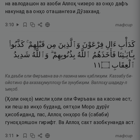
на авлодашон аз азоби Аллоҳ чизеро аз онҳо дафъ
накунад ва онҳо оташангези Дӯзаханд.
3
:
10
тафсир
كَدَأْبِ
ءَالِ
فِرْعَوْنَ
وَٱلَّذِينَ
مِن
قَبْلِهِمْ ۚ
كَذَّبُوا۟
بِـَٔايَـٰتِنَا
فَأَخَذَهُمُ
ٱللَّهُ
بِذُنُوبِهِمْ ۗ
وَٱللَّهُ
شَدِيدُ
١١
۝
ٱلْعِقَابِ
Ка даъби оли Фиръавна ва-л-лазина мин қаблиҳим. Каззабу би-
ойотино фа ахазаҳумуллоҳу би зунубиҳим. Валлоҳу шадиду-л
ъиқоб.
(Ҳоли онҳо) мисли ҳоли оли Фиръавн ва касоне аст,
ки пеш аз инҳо буданд, оятҳои Моро дурӯғ
ҳисобиданд, пас, Аллоҳ онҳоро ба (сабаби)
гуноҳҳояшон гирифт. Ва Аллоҳ сахт азобкунанда аст.
3
:
11
тафсир