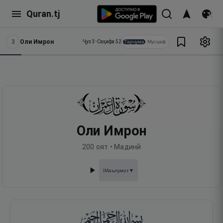
Quran.tj
3
Оли Имрон
Тарҷума
Мусҳаф
Ҷуз
3
•
Саҳифа
52
Оли Имрон
200
оят •
Мадинӣ
Маълумот
▼
ℹ️