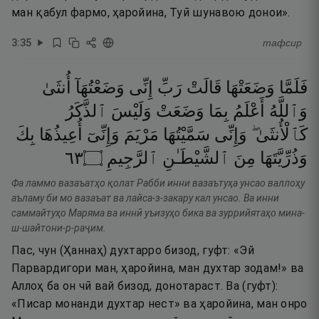
ман қабул фармо, ҳаройина, Туӣ шунавою донои».
3
:
35
тафсир
فَلَمَّا
وَضَعَتْهَا
قَالَتْ
رَبِّ
إِنِّى
وَضَعْتُهَآ
أُنثَىٰ
وَٱللَّهُ
أَعْلَمُ
بِمَا
وَضَعَتْ
وَلَيْسَ
ٱلذَّكَرُ
كَٱلْأُنثَىٰ ۖ
وَإِنِّى
سَمَّيْتُهَا
مَرْيَمَ
وَإِنِّىٓ
أُعِيذُهَا
بِكَ
٣٦
۝
ٱلرَّجِيمِ
ٱلشَّيْطَـٰنِ
مِنَ
وَذُرِّيَّتَهَا
Фа ламмо вазаъатҳо қолат Рабби инни вазаътуҳа унсао валлоҳу
аъламу би мо вазаъат ва лайса-з-закару кал унсао. Ва инни
саммайтуҳо Маряма ва иннӣ уъизуҳо бика ва зуррийятаҳо мина-
ш-шайтони-р-раҷим.
Пас, чун (Ҳаннаҳ) духтарро бизод, гуфт: «Эй
Парвардигори ман, ҳаройина, ман духтар зодам!» ва
Аллоҳ ба он чӣ вай бизод, донотараст. Ва (гуфт):
«Писар монанди духтар нест» ва ҳаройина, ман онро