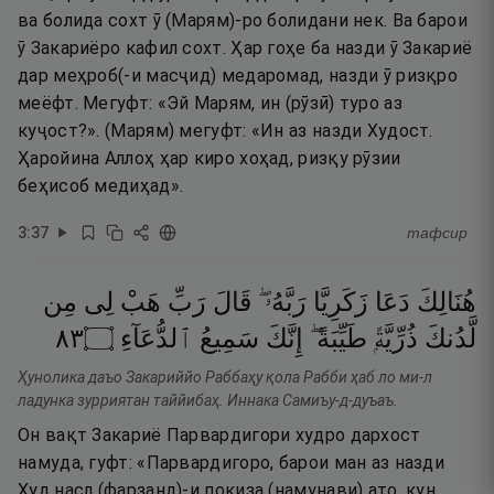
ва болида сохт ӯ (Марям)-ро болидани нек. Ва барои
ӯ Закариёро кафил сохт. Ҳар гоҳе ба назди ӯ Закариё
дар меҳроб(-и масҷид) медаромад, назди ӯ ризқро
меёфт. Мегуфт: «Эй Марям, ин (рӯзӣ) туро аз
куҷост?». (Марям) мегуфт: «Ин аз назди Худост.
Ҳаройина Аллоҳ ҳар киро хоҳад, ризқу рӯзии
беҳисоб медиҳад».
3
:
37
тафсир
هُنَالِكَ
دَعَا
زَكَرِيَّا
رَبَّهُۥ ۖ
قَالَ
رَبِّ
هَبْ
لِى
مِن
٣٨
۝
ٱلدُّعَآءِ
سَمِيعُ
إِنَّكَ
طَيِّبَةً ۖ
ذُرِّيَّةًۭ
لَّدُنكَ
Ҳунолика даъо Закариййо Раббаҳу қола Рабби ҳаб ло ми-л
ладунка зурриятан таййибаҳ. Иннака Самиъу-д-дуъаъ.
Он вақт Закариё Парвардигори худро дархост
намуда, гуфт: «Парвардигоро, барои ман аз назди
Худ насл (фарзанд)-и покиза (намунави) ато, кун,