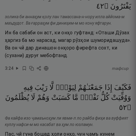
٢٤
۝
يَفْتَرُونَ
золика би аннаҳум қолу лан тамассана-н-нору илла аййома-м
маъдудот. Ва ғарраҳум фи диниҳим-м мо кону яфтарун.
Ин ба сабаби он аст, ки онҳо гуфтанд: «Оташи Дӯзах
ҳаргиз ба мо нарасад, магар рӯзҳои шуморидашуда».
Ва он чӣ дар динашон онҳоро фирефта сохт, ки
(сухани) дуруғ мебофтанд.
3
:
24
тафсир
فَكَيْفَ
إِذَا
جَمَعْنَـٰهُمْ
لِيَوْمٍۢ
لَّا
رَيْبَ
فِيهِ
وَوُفِّيَتْ
كُلُّ
نَفْسٍۢ
مَّا
كَسَبَتْ
وَهُمْ
لَا
يُظْلَمُونَ
٢٥
۝
Фа кайфа изо ҷамаъноҳум ли явми-л ло райба фиҳи ва вуффият
куллу нафси-м мо касабат ва ҳум ло юзламун.
Пас, чӣ гуна бошад ҳоли онҳо, чун ҷамъ кунем