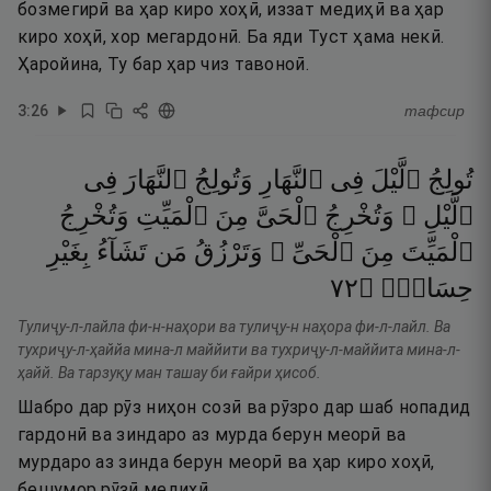
бозмегирӣ ва ҳар киро хоҳӣ, иззат медиҳӣ ва ҳар
киро хоҳӣ, хор мегардонӣ. Ба яди Туст ҳама некӣ.
Ҳаройина, Ту бар ҳар чиз тавоноӣ.
3
:
26
тафсир
تُولِجُ
ٱلَّيْلَ
فِى
ٱلنَّهَارِ
وَتُولِجُ
ٱلنَّهَارَ
فِى
ٱلَّيْلِ ۖ
وَتُخْرِجُ
ٱلْحَىَّ
مِنَ
ٱلْمَيِّتِ
وَتُخْرِجُ
ٱلْمَيِّتَ
مِنَ
ٱلْحَىِّ ۖ
وَتَرْزُقُ
مَن
تَشَآءُ
بِغَيْرِ
٢٧
۝
حِسَابٍۢ
Тулиҷу-л-лайла фи-н-наҳори ва тулиҷу-н наҳора фи-л-лайл. Ва
тухриҷу-л-ҳаййа мина-л маййити ва тухриҷу-л-маййита мина-л-
ҳайй. Ва тарзуқу ман ташау би ғайри ҳисоб.
Шабро дар рӯз ниҳон созӣ ва рӯзро дар шаб нопадид
гардонӣ ва зиндаро аз мурда берун меорӣ ва
мурдаро аз зинда берун меорӣ ва ҳар киро хоҳӣ,
бешумор рӯзӣ медиҳӣ.