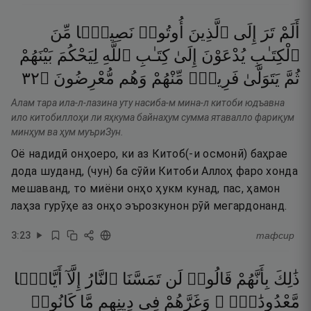
أَلَمْ
تَرَ
إِلَى
ٱلَّذِينَ
أُوتُوا۟
نَصِيبًۭا
مِّنَ
ٱلْكِتَـٰبِ
يُدْعَوْنَ
إِلَىٰ
كِتَـٰبِ
ٱللَّهِ
لِيَحْكُمَ
بَيْنَهُمْ
٢٣
۝
مُّعْرِضُونَ
وَهُم
مِّنْهُمْ
فَرِيقٌۭ
يَتَوَلَّىٰ
ثُمَّ
Алам тара ила-л-лазина уту насиба-м мина-л китоби юдъавна
ило китобиллоҳи ли яҳкума байнаҳум сумма ятавалло фариқум
минҳум ва ҳум муъриЗун.
Оё надидӣ онҳоеро, ки аз Китоб(-и осмонӣ) баҳрае
дода шуданд, (чун) ба сӯйи Китоби Аллоҳ фаро хонда
мешаванд, то миёни онҳо ҳукм кунад, пас, ҳамон
лаҳза гурӯҳе аз онҳо эърозкунон рӯй мегардонанд.
3
:
23
тафсир
ذَٰلِكَ
بِأَنَّهُمْ
قَالُوا۟
لَن
تَمَسَّنَا
ٱلنَّارُ
إِلَّآ
أَيَّامًۭا
مَّعْدُودَٰتٍۢ ۖ
وَغَرَّهُمْ
فِى
دِينِهِم
مَّا
كَانُوا۟