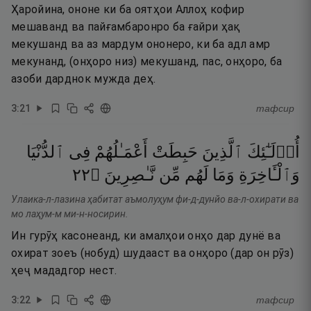
Ҳаройина, ононе ки ба оятҳои Аллоҳ кофир
мешаванд ва пайғамбаронро ба ғайри ҳақ
мекушанд ва аз мардум ононеро, ки ба адл амр
мекунанд, (онҳоро низ) мекушанд, пас, онҳоро, ба
азоби дарднок мужда деҳ.
3
:
21
тафсир
أُو۟لَـٰٓئِكَ
ٱلَّذِينَ
حَبِطَتْ
أَعْمَـٰلُهُمْ
فِى
ٱلدُّنْيَا
٢٢
۝
نَّـٰصِرِينَ
مِّن
لَهُم
وَمَا
وَٱلْـَٔاخِرَةِ
Улаика-л-лазина ҳабитат аъмолуҳум фи-д-дунйо ва-л-охирати ва
мо лаҳум-м ми-н-носирин.
Ин гурӯҳ касонеанд, ки амалҳои онҳо дар дунё ва
охират зоеъ (нобуд) шудааст ва онҳоро (дар он рӯз)
ҳеҷ мададгор нест.
3
:
22
тафсир