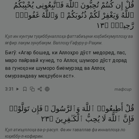
قُلْ
إِن
كُنتُمْ
تُحِبُّونَ
ٱللَّهَ
فَٱتَّبِعُونِى
يُحْبِبْكُمُ
ٱللَّهُ
وَيَغْفِرْ
لَكُمْ
ذُنُوبَكُمْ ۗ
وَٱللَّهُ
غَفُورٌۭ
٣١
۝
رَّحِيمٌۭ
Қул ин кунтум туҳиббуналлоҳа фаттабиъуни юҳбибкумуллоҳу ва
яғфир лакум зунубакум. Валлоҳу Ғафуру-р-Раҳим.
Бигӯ: «Агар бошед, ки Аллоҳро дӯст медоред, пас,
маро пайравӣ кунед, то Аллоҳ шуморо дӯст дорад
ва гуноҳони шуморо биёмурзад ва Аллоҳ
омурзандаву меҳрубон аст».
3
:
31
тафсир
قُلْ
أَطِيعُوا۟
ٱللَّهَ
وَٱلرَّسُولَ ۖ
فَإِن
تَوَلَّوْا۟
٣٢
۝
ٱلْكَـٰفِرِينَ
يُحِبُّ
لَا
ٱللَّهَ
فَإِنَّ
Қул атиъуллоҳа ва-р-расул. Фа ин таваллав фа инналлоҳа ло
юҳиббу-л-кофирин.