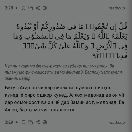
3
:
28
тафсир
قُلْ
إِن
تُخْفُوا۟
مَا
فِى
صُدُورِكُمْ
أَوْ
تُبْدُوهُ
يَعْلَمْهُ
ٱللَّهُ ۗ
وَيَعْلَمُ
مَا
فِى
ٱلسَّمَـٰوَٰتِ
وَمَا
فِى
ٱلْأَرْضِ ۗ
وَٱللَّهُ
عَلَىٰ
كُلِّ
شَىْءٍۢ
٢٩
۝
قَدِيرٌۭ
Қул ин тухфу мо фи судурикум ав тубдуҳу яъламҳуллоҳ. Ва
яъламу мо фи-с-самовоти ва мо фи-л-арЗ. Валлоҳу ъало кулли
шай-ин қадир.
Бигӯ: «Агар он чӣ дар синаҳои шумост, пинҳон
кунед, ё онро ошкор кунед, Аллоҳ медонад ва он чӣ
дар осмонҳост ва он чӣ дар Замин аст, медонад. Ва
Аллоҳ бар ҳама чиз тавоност».
3
:
29
тафсир