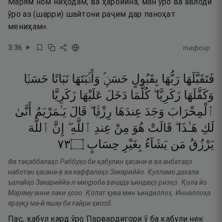
Марям ном ниҳодам, ва ҳаройина, ман ӯро ва авлоди
ӯро аз (шарри) шайтони раҷим дар паноҳат
мениҳам».
3
:
36
тафсир
فَتَقَبَّلَهَا
رَبُّهَا
بِقَبُولٍ
حَسَنٍۢ
وَأَنۢبَتَهَا
نَبَاتًا
حَسَنًۭا
وَكَفَّلَهَا
زَكَرِيَّا ۖ
كُلَّمَا
دَخَلَ
عَلَيْهَا
زَكَرِيَّا
ٱلْمِحْرَابَ
وَجَدَ
عِندَهَا
رِزْقًۭا ۖ
قَالَ
يَـٰمَرْيَمُ
أَنَّىٰ
لَكِ
هَـٰذَا ۖ
قَالَتْ
هُوَ
مِنْ
عِندِ
ٱللَّهِ ۖ
إِنَّ
ٱللَّهَ
٣٧
۝
حِسَابٍ
بِغَيْرِ
يَشَآءُ
مَن
يَرْزُقُ
Фа тақаббалаҳо Раббуҳо би қабулин ҳасани-в ва анбатаҳо
наботан ҳасана-в ва каффалаҳо Закариййо. Кулламо дахала
ъалайҳо Закариййа-л-миҳроба ваҷада ъиндаҳо ризқо. Қола йо
Маряму анни лаки ҳозо. Қолат ҳува мин ъиндиллоҳ. Инналлоҳа
ярзуқу ма-й яшау би ғайри ҳисоб.
Пас, қабул кард ӯро Парвардигори ӯ ба қабули нек