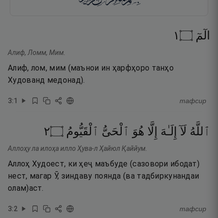
١
۝
الٓمٓ
Алиф, Ломм, Мим.
Алиф, лом, мим (маънои ин ҳарфҳоро танҳо
Худованд медонад).
3
:
1
тафсир
٢
۝
ٱلْقَيُّومُ
ٱلْحَىُّ
هُوَ
إِلَّا
إِلَـٰهَ
لَآ
ٱللَّهُ
Аллоҳу ла илоҳа илло Ҳува-л Ҳайюл Қаййум.
Аллоҳ Худоест, ки ҳеҷ маъбуде (сазовори ибодат)
нест, магар Ӯ, зиндаву поянда (ва тадбиркунандаи
олам)аст.
3
:
2
тафсир