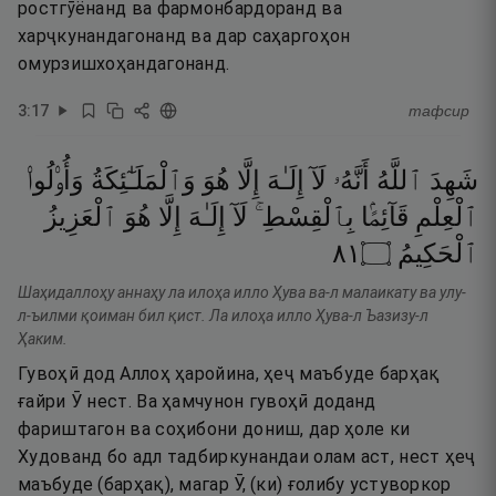
ростгӯёнанд ва фармонбардоранд ва
харҷкунандагонанд ва дар саҳаргоҳон
омурзишхоҳандагонанд.
3
:
17
тафсир
شَهِدَ
ٱللَّهُ
أَنَّهُۥ
لَآ
إِلَـٰهَ
إِلَّا
هُوَ
وَٱلْمَلَـٰٓئِكَةُ
وَأُو۟لُوا۟
ٱلْعِلْمِ
قَآئِمًۢا
بِٱلْقِسْطِ ۚ
لَآ
إِلَـٰهَ
إِلَّا
هُوَ
ٱلْعَزِيزُ
١٨
۝
ٱلْحَكِيمُ
Шаҳидаллоҳу аннаҳу ла илоҳа илло Ҳува ва-л малаикату ва улу-
л-ъилми қоиман бил қист. Ла илоҳа илло Ҳува-л Ъазизу-л
Ҳаким.
Гувоҳӣ дод Аллоҳ ҳаройина, ҳеҷ маъбуде барҳақ
ғайри Ӯ нест. Ва ҳамчунон гувоҳӣ доданд
фариштагон ва соҳибони дониш, дар ҳоле ки
Худованд бо адл тадбиркунандаи олам аст, нест ҳеҷ
маъбуде (барҳақ), магар Ӯ, (ки) ғолибу устуворкор