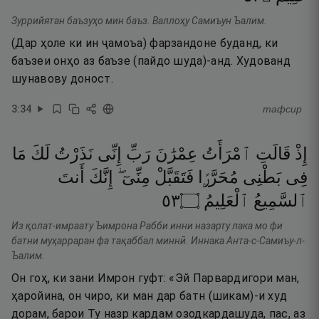
Зуррийятан баъзуҳо мин баъз. Валлоҳу Самиъун Ъалим.
(Дар ҳоле ки ин ҷамоъа) фарзандоне буданд, ки
баъзеи онҳо аз баъзе (пайдо шуда)-анд. Худованд
шунавову доност.
3
:
34
тафсир
إِذْ
قَالَتِ
ٱمْرَأَتُ
عِمْرَٰنَ
رَبِّ
إِنِّى
نَذَرْتُ
لَكَ
مَا
فِى
بَطْنِى
مُحَرَّرًۭا
فَتَقَبَّلْ
مِنِّىٓ ۖ
إِنَّكَ
أَنتَ
٣٥
۝
ٱلْعَلِيمُ
ٱلسَّمِيعُ
Из қолат-имраату Ъимрона Рабби инни назарту лака мо фи
батни муҳарраран фа тақаббал миннӣ. Иннака Анта-с-Самиъу-л-
Ъалим.
Он гоҳ, ки зани Имрон гуфт: «Эй Парвардигори ман,
ҳаройина, он чиро, ки ман дар батн (шикам)-и худ
дорам, барои Ту назр кардам озодкардашуда, пас, аз