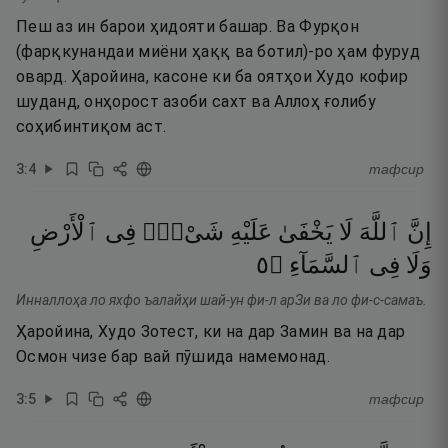
Пеш аз ин барои ҳидояти башар. Ва Фурқон
(фарқкунандаи миёни ҳаққ ва ботил)-ро ҳам фуруд
овард. Ҳаройина, касоне ки ба оятҳои Худо кофир
шуданд, онҳорост азоби сахт ва Аллоҳ ғолибу
соҳибинтиқом аст.
3
:
4
тафсир
إِنَّ
ٱللَّهَ
لَا
يَخْفَىٰ
عَلَيْهِ
شَىْءٌۭ
فِى
ٱلْأَرْضِ
٥
۝
ٱلسَّمَآءِ
فِى
وَلَا
Инналлоҳа ло яхфо ъалайҳи шай-ун фи-л арЗи ва ло фи-с-самаъ.
Ҳаройина, Худо Зотест, ки на дар Замин ва на дар
Осмон чизе бар вай пӯшида намемонад.
3
:
5
тафсир