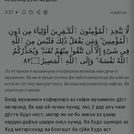
3
:
27
тафсир
لَّا
يَتَّخِذِ
ٱلْمُؤْمِنُونَ
ٱلْكَـٰفِرِينَ
أَوْلِيَآءَ
مِن
دُونِ
ٱلْمُؤْمِنِينَ ۖ
وَمَن
يَفْعَلْ
ذَٰلِكَ
فَلَيْسَ
مِنَ
ٱللَّهِ
فِى
شَىْءٍ
إِلَّآ
أَن
تَتَّقُوا۟
مِنْهُمْ
تُقَىٰةًۭ ۗ
وَيُحَذِّرُكُمُ
٢٨
۝
ٱلْمَصِيرُ
ٱللَّهِ
وَإِلَى
نَفْسَهُۥ ۗ
ٱللَّهُ
Ло яттахизи-л-муъминуна-л-кофирина авлийаа мин дуни-л-
муъминин. Ва ма-й яфъал золика фа лайса миналлоҳи фи шай-ин
илла ан таттақу минҳум туқоҳ. Ва юҳаззирукумуллоҳу нафсаҳ. Ва
илаллоҳи-л масир.
Бояд муъминон кофиронро аз ғайри муъминон дӯст
нагиранд. Ва ҳар кӣ чунин кунад, пас, ӯ дар ҳеҷ чизе
дӯсти Худо нест, магар ин ки бо навъе аз ҳазар
кардан дафъи шарри онҳо кунед. Ва Худо шуморо аз
Худ метарсонад ва бозгашт ба сӯйи Худо аст.