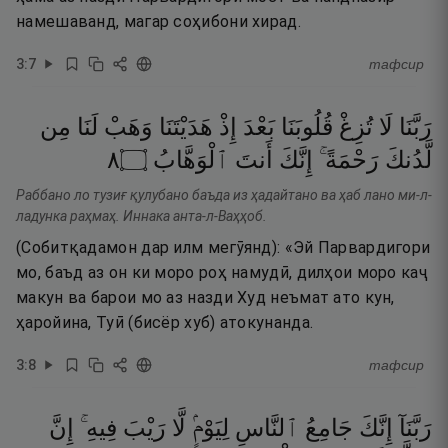
намешаванд, магар соҳибони хирад.
3
:
7
тафсир
رَبَّنَا
لَا
تُزِغْ
قُلُوبَنَا
بَعْدَ
إِذْ
هَدَيْتَنَا
وَهَبْ
لَنَا
مِن
٨
۝
ٱلْوَهَّابُ
أَنتَ
إِنَّكَ
رَحْمَةً ۚ
لَّدُنكَ
Раббано ло тузиғ қулубано баъда из ҳадайтано ва ҳаб лано ми-л-
ладунка раҳмаҳ. Иннака анта-л-Ваҳҳоб.
(Собитқадамон дар илм мегӯянд): «Эй Парвардигори
мо, баъд аз он ки моро роҳ намудӣ, дилҳои моро каҷ
макун ва барои мо аз назди Худ неъмат ато кун,
ҳаройина, Туӣ (бисёр хуб) атокунанда.
3
:
8
тафсир
رَبَّنَآ
إِنَّكَ
جَامِعُ
ٱلنَّاسِ
لِيَوْمٍۢ
لَّا
رَيْبَ
فِيهِ ۚ
إِنَّ