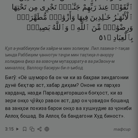
ٱتَّقَوْا۟
عِندَ
رَبِّهِمْ
جَنَّـٰتٌۭ
تَجْرِى
مِن
تَحْتِهَا
ٱلْأَنْهَـٰرُ
خَـٰلِدِينَ
فِيهَا
وَأَزْوَٰجٌۭ
مُّطَهَّرَةٌۭ
وَرِضْوَٰنٌۭ
مِّنَ
ٱللَّهِ ۗ
وَٱللَّهُ
بَصِيرٌۢ
١٥
۝
بِٱلْعِبَادِ
Қул а-унаббиукум би хайри-м мин золикум. Лил лазина-т-тақав
ъинда Раббиҳим ҷаннотун таҷри мин таҳтиҳа-л-анҳору
холидина фиҳо ва азвоҷум мутаҳҳарату-в ва риЗвону-м
миналлоҳ. Валлоҳу басирун би-л-ъибод.
Бигӯ: «Оё шуморо ба он чи ки аз баҳраи зиндагонии
дунё беҳтар аст, хабар диҳам? Ононе ки парҳез
карданд, назди Парвардигорашон боғҳост, ки аз
зери онҳо ҷӯйҳо равон аст, дар он ҷовидон бошанд
ва занҳои покиза барои онҳо ва хушнудие аз ҷониби
Аллоҳ бошад. Ва Аллоҳ ба бандагони Худ биност».
3
:
15
тафсир