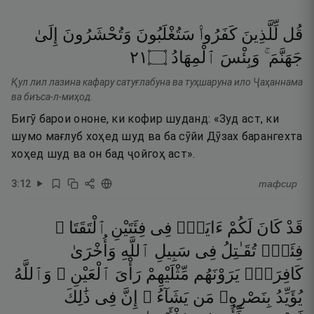
قُل
لِّلَّذِينَ
كَفَرُوا۟
سَتُغْلَبُونَ
وَتُحْشَرُونَ
إِلَىٰ
١٢
۝
ٱلْمِهَادُ
وَبِئْسَ
جَهَنَّمَ ۚ
Қул лил лазина кафару сатуғлабуна ва туҳшаруна ило Ҷаҳаннама
ва биъса-л-миҳод.
Бигӯ барои ононе, ки кофир шуданд: «Зуд аст, ки
шумо мағлуб хоҳед шуд ва ба сӯйи Дӯзах барангехта
хоҳед шуд ва он бад ҷойгоҳ аст».
3
:
12
тафсир
قَدْ
كَانَ
لَكُمْ
ءَايَةٌۭ
فِى
فِئَتَيْنِ
ٱلْتَقَتَا ۖ
فِئَةٌۭ
تُقَـٰتِلُ
فِى
سَبِيلِ
ٱللَّهِ
وَأُخْرَىٰ
كَافِرَةٌۭ
يَرَوْنَهُم
مِّثْلَيْهِمْ
رَأْىَ
ٱلْعَيْنِ ۚ
وَٱللَّهُ
يُؤَيِّدُ
بِنَصْرِهِۦ
مَن
يَشَآءُ ۗ
إِنَّ
فِى
ذَٰلِكَ