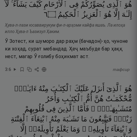
هُوَ
ٱلَّذِى
يُصَوِّرُكُمْ
فِى
ٱلْأَرْحَامِ
كَيْفَ
يَشَآءُ ۚ
لَآ
٦
۝
ٱلْحَكِيمُ
ٱلْعَزِيزُ
هُوَ
إِلَّا
إِلَـٰهَ
Ҳува-л-лази юсаввирукум фи-л-арҳоми кайфа яшаъ. Ла илоҳа
илло Ҳува-л Ъазизул Ҳаким.
Ӯ Зотест, ки шуморо дар раҳм (бачадон)-ҳо, чуноне
ки хоҳад, сурат мебандад. Ҳеҷ маъбуде бар ҳаққ
нест, магар Ӯ ғолибу боҳикмат аст.
3
:
6
тафсир
هُوَ
ٱلَّذِىٓ
أَنزَلَ
عَلَيْكَ
ٱلْكِتَـٰبَ
مِنْهُ
ءَايَـٰتٌۭ
مُّحْكَمَـٰتٌ
هُنَّ
أُمُّ
ٱلْكِتَـٰبِ
وَأُخَرُ
مُتَشَـٰبِهَـٰتٌۭ ۖ
فَأَمَّا
ٱلَّذِينَ
فِى
قُلُوبِهِمْ
زَيْغٌۭ
فَيَتَّبِعُونَ
مَا
تَشَـٰبَهَ
مِنْهُ
ٱبْتِغَآءَ
ٱلْفِتْنَةِ
وَٱبْتِغَآءَ
تَأْوِيلِهِۦ ۗ
وَمَا
يَعْلَمُ
تَأْوِيلَهُۥٓ
إِلَّا