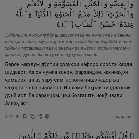
وَٱلْفِضَّةِ
وَٱلْخَيْلِ
ٱلْمُسَوَّمَةِ
وَٱلْأَنْعَـٰمِ
وَٱلْحَرْثِ ۗ
ذَٰلِكَ
مَتَـٰعُ
ٱلْحَيَوٰةِ
ٱلدُّنْيَا ۖ
وَٱللَّهُ
١٤
۝
ٱلْمَـَٔابِ
حُسْنُ
عِندَهُۥ
Зуййина ли-н-носи ҳуббу-ш-шаҳавоти мина-н-нисаи ва-л банина
ва-л-қанотири-л-муқантарати мина-з заҳаби ва-л-фиЗЗати ва-л-
хайли-л-мусаввамати ва-л-анъоми ва-л-ҳарса. золика матоъу-л-
ҳайоти-д дунйо. Валлоҳу ъиндаҳу ҳусну-л-маоб.
Барои мардум дӯстии орзуҳои нафсро ороста карда
шудааст. Аз он ҷумла занон, фарзандон, хазинаҳои
ҷамъсохтаи аз зару сим, аспони нишонадор ва
чаҳорпоён ва зироатро. Ин ҳама баҳраи зиндагонии
дунё аст. Ва саранҷом, ҷои бозгашти некӯ назди
Аллоҳ аст.
3
:
14
тафсир
۞ قُلْ
أَؤُنَبِّئُكُم
بِخَيْرٍۢ
مِّن
ذَٰلِكُمْ ۚ
لِلَّذِينَ