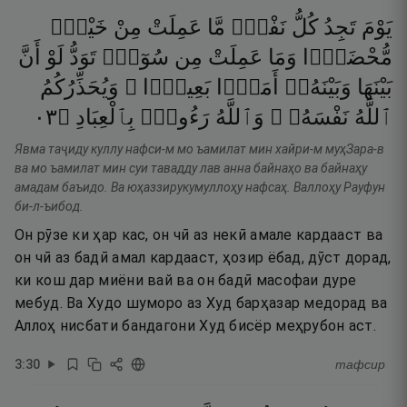
يَوْمَ
تَجِدُ
كُلُّ
نَفْسٍۢ
مَّا
عَمِلَتْ
مِنْ
خَيْرٍۢ
مُّحْضَرًۭا
وَمَا
عَمِلَتْ
مِن
سُوٓءٍۢ
تَوَدُّ
لَوْ
أَنَّ
بَيْنَهَا
وَبَيْنَهُۥٓ
أَمَدًۢا
بَعِيدًۭا ۗ
وَيُحَذِّرُكُمُ
٣٠
۝
بِٱلْعِبَادِ
رَءُوفٌۢ
وَٱللَّهُ
نَفْسَهُۥ ۗ
ٱللَّهُ
Явма таҷиду куллу нафси-м мо ъамилат мин хайри-м муҳЗара-в
ва мо ъамилат мин суи тавадду лав анна байнаҳо ва байнаҳу
амадам баъидо. Ва юҳаззирукумуллоҳу нафсаҳ. Валлоҳу Рауфун
би-л-ъибод.
Он рӯзе ки ҳар кас, он чӣ аз некӣ амале кардааст ва
он чӣ аз бадӣ амал кардааст, ҳозир ёбад, дӯст дорад,
ки кош дар миёни вай ва он бадӣ масофаи дуре
мебуд. Ва Худо шуморо аз Худ барҳазар медорад ва
Аллоҳ нисбати бандагони Худ бисёр меҳрубон аст.
3
:
30
тафсир