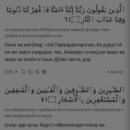
ٱلَّذِينَ
يَقُولُونَ
رَبَّنَآ
إِنَّنَآ
ءَامَنَّا
فَٱغْفِرْ
لَنَا
ذُنُوبَنَا
١٦
۝
ٱلنَّارِ
عَذَابَ
وَقِنَا
Ал-лазина яқулуна Раббана иннана оманно фағфир лано
зунубано ва қино ъазоба-н-нор.
Онон ки мегӯянд: «Эй Парвардигори мо, ба дурустӣ
ки мо имон овардем, пас, биёмурз гуноҳҳои моро ва
моро аз азоби оташи Дӯзах нигоҳ дор.
3
:
16
тафсир
ٱلصَّـٰبِرِينَ
وَٱلصَّـٰدِقِينَ
وَٱلْقَـٰنِتِينَ
وَٱلْمُنفِقِينَ
١٧
۝
بِٱلْأَسْحَارِ
وَٱلْمُسْتَغْفِرِينَ
Ас-собирина ва-с-содиқина ва-л-қонитина ва-л мунфиқина ва-л-
мустағфирина би-л-асҳор.
(онҳо дар роҳи Худо) сабркунандагонанд ва