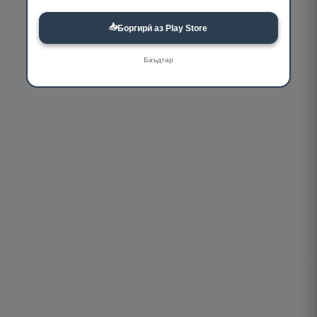
📥
Боргирӣ аз Play Store
Баъдтар