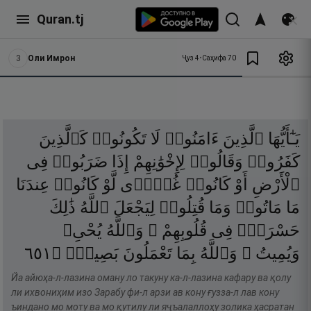
Quran.tj
3
Оли Имрон
Ҷуз
4
•
Саҳифа
70
يَـٰٓأَيُّهَا
ٱلَّذِينَ
ءَامَنُوا۟
لَا
تَكُونُوا۟
كَٱلَّذِينَ
كَفَرُوا۟
وَقَالُوا۟
لِإِخْوَٰنِهِمْ
إِذَا
ضَرَبُوا۟
فِى
ٱلْأَرْضِ
أَوْ
كَانُوا۟
غُزًّۭى
لَّوْ
كَانُوا۟
عِندَنَا
مَا
مَاتُوا۟
وَمَا
قُتِلُوا۟
لِيَجْعَلَ
ٱللَّهُ
ذَٰلِكَ
حَسْرَةًۭ
فِى
قُلُوبِهِمْ ۗ
وَٱللَّهُ
يُحْىِۦ
١٥٦
۝
بَصِيرٌۭ
تَعْمَلُونَ
بِمَا
وَٱللَّهُ
وَيُمِيتُ ۗ
Йа айюҳа-л-лазина оману ло такуну ка-л-лазина кафару ва қолу
ли ихвониҳим изо Зарабу фи-л арзи ав кону ғузза-л лав кону
ъиндано мо моту ва мо қутилу ли яҷъалаллоҳу золика ҳасратан