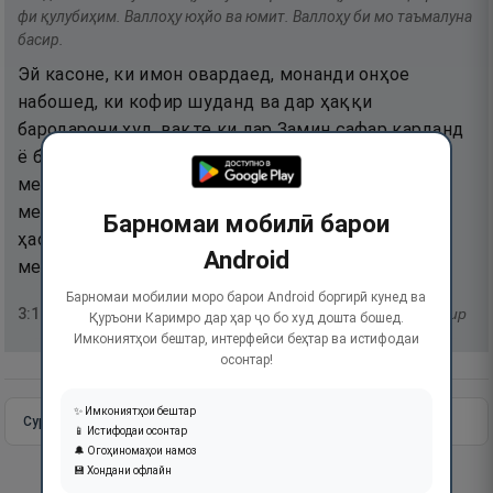
фи қулубиҳим. Валлоҳу юҳйо ва юмит. Валлоҳу би мо таъмалуна
басир.
Эй касоне, ки имон овардаед, монанди онҳое
набошед, ки кофир шуданд ва дар ҳаққи
бародарони худ, вақте ки дар Замин сафар карданд
ё ба ғазо рафтанд, гуфтанд: «Агар онҳо назди мо
мебуданд, на ҳалок мешуданд ва на кушта
мешуданд», то Аллоҳ ин суханро дар дили онҳо
Барномаи мобилӣ барои
ҳасрат гардонад! Ва Аллоҳ зинда мекунад ва
Android
мемиронад. Ва Аллоҳ ба он чӣ мекунед, биност.
Барномаи мобилии моро барои Android боргирӣ кунед ва
3
:
156
тафсир
Қуръони Каримро дар ҳар ҷо бо худ дошта бошед.
Имкониятҳои бештар, интерфейси беҳтар ва истифодаи
осонтар!
✨ Имкониятҳои бештар
Сураи пурра
Идома додан
📱 Истифодаи осонтар
🔔 Огоҳиномаҳои намоз
💾 Хондани офлайн