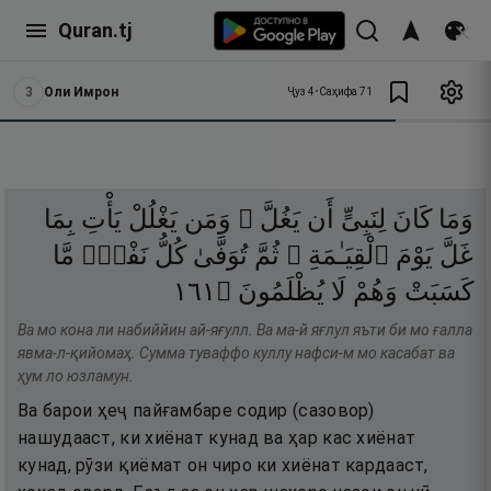
Quran.tj
3
Оли Имрон
Ҷуз
4
•
Саҳифа
71
وَمَا
كَانَ
لِنَبِىٍّ
أَن
يَغُلَّ ۚ
وَمَن
يَغْلُلْ
يَأْتِ
بِمَا
غَلَّ
يَوْمَ
ٱلْقِيَـٰمَةِ ۚ
ثُمَّ
تُوَفَّىٰ
كُلُّ
نَفْسٍۢ
مَّا
١٦١
۝
يُظْلَمُونَ
لَا
وَهُمْ
كَسَبَتْ
Ва мо кона ли набиййин ай-яғулл. Ва ма-й яғлул яъти би мо ғалла
явма-л-қийомаҳ. Сумма туваффо куллу нафси-м мо касабат ва
ҳум ло юзламун.
Ва барои ҳеҷ пайғамбаре содир (сазовор)
нашудааст, ки хиёнат кунад ва ҳар кас хиёнат
кунад, рӯзи қиёмат он чиро ки хиёнат кардааст,