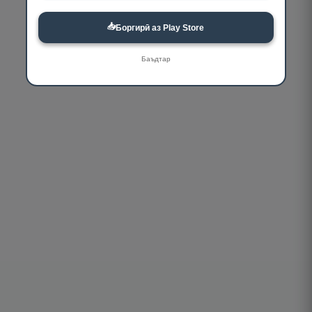
📥
Боргирӣ аз Play Store
Баъдтар