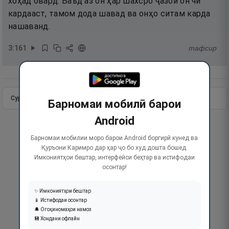
хоҳад овард. Баъд аз он ҳар шахсро ҷазои он чӣ
кардааст, тамом дода шавад ва онҳо ситам карда
нашаванд.
3
:
161
тафсир
Сураи пурра
Идома додан
Барномаи мобилӣ барои
Android
Барномаи мобилии моро барои Android боргирӣ кунед ва
Қуръони Каримро дар ҳар ҷо бо худ дошта бошед.
Имкониятҳои бештар, интерфейси беҳтар ва истифодаи
осонтар!
✨ Имкониятҳои бештар
📱 Истифодаи осонтар
🔔 Огоҳиномаҳои намоз
💾 Хондани офлайн