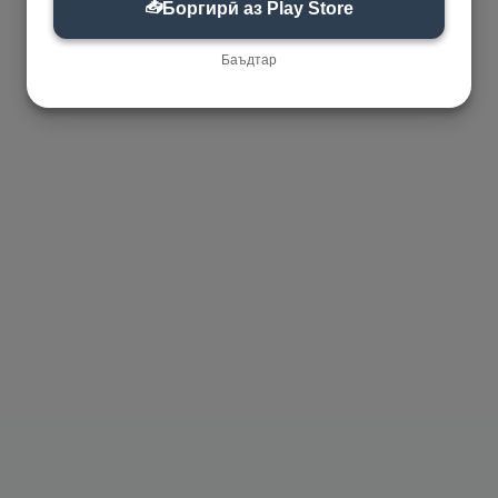
📥
Боргирӣ аз Play Store
Баъдтар