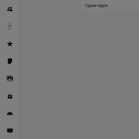
Сураи пурра
Пайғамбарон
Дуоҳо
Асмоул Ҳусно
Фарзи айн
Галерея
Махзани Маърифат
Барномаи мобилӣ
Пахшҳои зинда