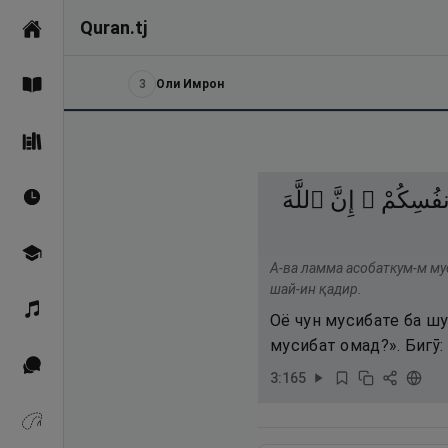
Quran.tj
Асосӣ
3
Оли Имрон
Қуръон
Саҳеҳи Бухорӣ
أَنفُسِكُمْ
إِنَّ
ٱللَّهَ
Вақтҳои намоз
Омӯзиш
А-ва ламма асобаткум-м му
шай-ин қадир.
Қироат
Оё чун мусибате ба шу
мусибат омад?». Бигӯ:
Иқтибосҳо аз Қуръон
3
:
165
Зикрҳо