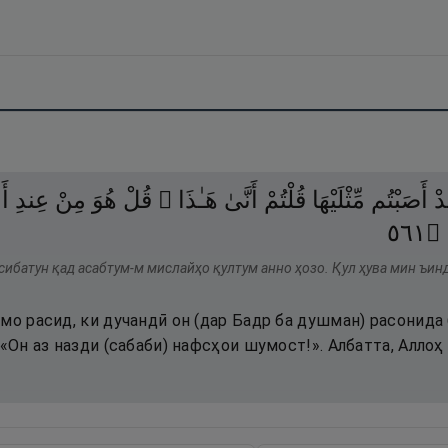
دْ
أَصَبْتُم
مِّثْلَيْهَا
قُلْتُمْ
أَنَّىٰ
هَـٰذَا ۖ
قُلْ
هُوَ
مِنْ
عِندِ
 ۗ
١٦٥
۝
сибатун қад асабтум-м мислайҳо қултум анно ҳозо. Қул ҳува мин ъин
мо расид, ки дучандӣ он (дар Бадр ба душман) расонида 
 «Он аз назди (сабаби) нафсҳои шумост!». Албатта, Аллоҳ