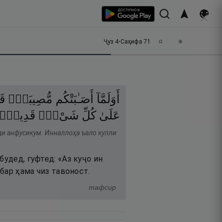
Ҷуз
4
•
Саҳифа
71
أَوَلَمَّآ
أَصَـٰبَتْكُم
مُّصِيبَةٌۭ
قَ
عَلَىٰ
كُلِّ
شَىْءٍۢ
قَدِيرٌۭ
ди анфусикум. Инналлоҳа ъало кулли
будед, гуфтед: «Аз куҷо ин
 бар ҳама чиз тавоност.
тафсир