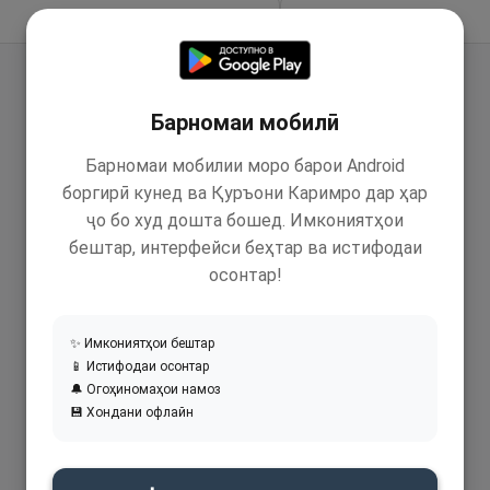
Идома додан
Барномаи мобилӣ
Барномаи мобилии моро барои Android
боргирӣ кунед ва Қуръони Каримро дар ҳар
ҷо бо худ дошта бошед. Имкониятҳои
бештар, интерфейси беҳтар ва истифодаи
осонтар!
✨ Имкониятҳои бештар
📱 Истифодаи осонтар
🔔 Огоҳиномаҳои намоз
💾 Хондани офлайн