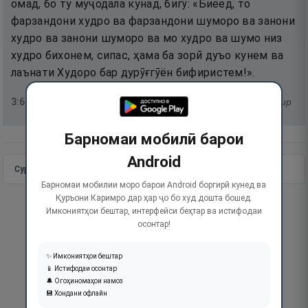
омад, бо ту муҷодала кунад, бигӯ: «Биёед, то
фарзандони худро ва фарзандони шуморо ва занони
худро ва занони шуморо ва мо худро ва шумо низ
худро бихонем, сипас, ҳама ба зорӣ дуъо кунем ва
лаънати Худоро бар дурӯғгӯён бифиристем!».
3
:
61
тафсир
Барномаи мобилӣ барои
Android
Сураи пурра
Идома додан
Барномаи мобилии моро барои Android боргирӣ кунед ва
Қуръони Каримро дар ҳар ҷо бо худ дошта бошед.
Имкониятҳои бештар, интерфейси беҳтар ва истифодаи
осонтар!
✨ Имкониятҳои бештар
📱 Истифодаи осонтар
🔔 Огоҳиномаҳои намоз
💾 Хондани офлайн