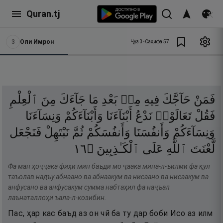
Quran.tj
3
Оли Имрон
Ҷуз
3
•
Саҳифа
57
فَمَنْ
حَآجَّكَ
فِيهِ
مِنۢ
بَعْدِ
مَا
جَآءَكَ
مِنَ
ٱلْعِلْمِ
فَقُلْ
تَعَالَوْا۟
نَدْعُ
أَبْنَآءَنَا
وَأَبْنَآءَكُمْ
وَنِسَآءَنَا
وَنِسَآءَكُمْ
وَأَنفُسَنَا
وَأَنفُسَكُمْ
ثُمَّ
نَبْتَهِلْ
فَنَجْعَل
٦١
۝
ٱلْكَـٰذِبِينَ
عَلَى
ٱللَّهِ
لَّعْنَتَ
Фа ман ҳоҷҷака фиҳи мин баъди мо ҷаака мина-л-ъилми фа қул
таъолав надъу абнаано ва абнаакум ва нисаано ва нисаакум ва
анфусано ва анфусакум сумма набтаҳил фа наҷъал
лаънаталлоҳи ъала-л-козибин.
Пас, ҳар кас баъд аз он чӣ ба ту дар боби Исо аз илм