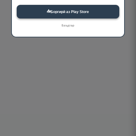
📥
Боргирӣ аз Play Store
Баъдтар