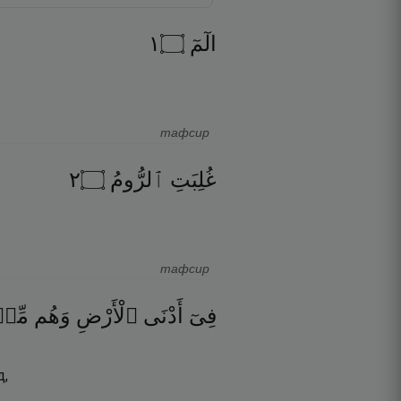
١
۝
الٓمٓ
тафсир
٢
۝
ٱلرُّومُ
غُلِبَتِ
тафсир
فِىٓ
أَدْنَى
ٱلْأَرْضِ
وَهُم
مِّن
д,