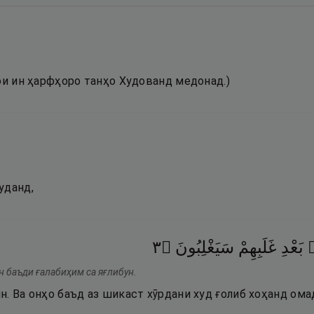
ои ин ҳарфҳоро танҳо Худованд медонад.)
уданд,
٣
۝
سَيَغْلِبُونَ
غَلَبِهِمْ
بَعْدِ
ۢ
н баъди ғалабиҳим са яғлибун.
. Ва онҳо баъд аз шикаст хӯрдани худ ғолиб хоҳанд ома