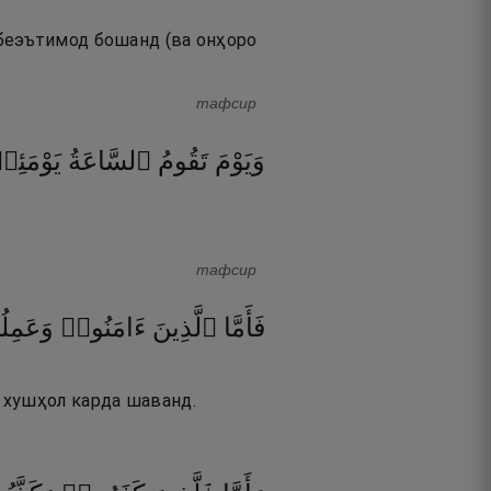
беэътимод бошанд (ва онҳоро
тафсир
وَيَوْمَ
تَقُومُ
ٱلسَّاعَةُ
يَوْمَئِ
тафсир
فَأَمَّا
ٱلَّذِينَ
ءَامَنُوا۟
وَعَمِل
 хушҳол карда шаванд.