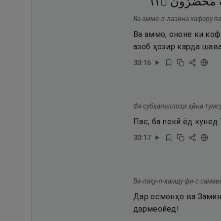
١٦
۝
مُحْضَرُونَ
Ва амма-л-лазӣна кафару ва
Ва аммо, ононе ки ко
азоб ҳозир карда шава
30
:
16
Фа субҳаналлоҳи ҳӣна тумсу
Пас, ба покӣ ёд кунед
30
:
17
Ва-лаҳу-л-ҳамду фи-с самав
Дар осмонҳо ва Замин 
дармеойед!