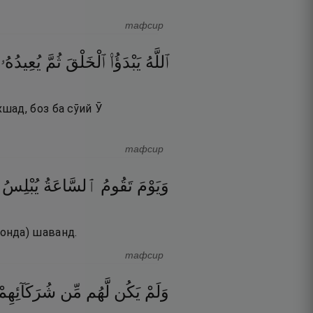
тафсир
ٱللَّهُ
يَبْدَؤُا۟
ٱلْخَلْقَ
ثُمَّ
يُعِيدُهُۥ
шад, боз ба сӯий Ӯ
тафсир
وَيَوْمَ
تَقُومُ
ٱلسَّاعَةُ
يُبْلِسُ
онда) шаванд.
тафсир
وَلَمْ
يَكُن
لَّهُم
مِّن
شُرَكَآئِهِمْ