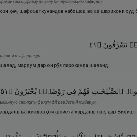
шуракаиҳим шуфаъау ва кану би шуракаиҳим кафирӣн.
икон ҳеҷ шафоъаткунандае набошад ва аз шарикони худ 
١٤
۝
يَتَفَرَّقُونَ
ذٍۢ
маизи-й ятафаррақун.
шавад, мардум дар он рӯз пароканда шаванд.
١٥
۝
يُحْبَرُونَ
رَوْضَةٍۢ
فِى
فَهُمْ
ٱلصَّـٰلِحَـٰتِ
ُوا۟
 ъамилу-с-салиҳати фа ҳум фӣ равЗати-й юҳбарун.
варданд ва кирдорҳои шоиста карданд, пас, дар Биҳишт