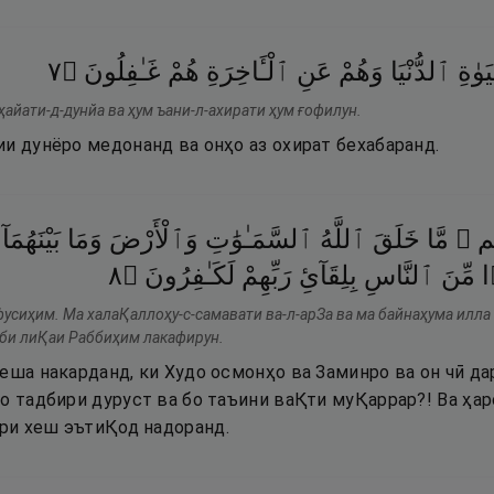
٧
۝
غَـٰفِلُونَ
هُمْ
ٱلْـَٔاخِرَةِ
عَنِ
وَهُمْ
ٱلدُّنْيَا
َوٰةِ
айати-д-дунйа ва ҳум ъани-л-ахирати ҳум ғофилун.
ии дунёро медонанд ва онҳо аз охират бехабаранд.
ِهِم
مَّا
خَلَقَ
ٱللَّهُ
ٱلسَّمَـٰوَٰتِ
وَٱلْأَرْضَ
وَمَا
بَيْنَهُمَآ
٨
۝
لَكَـٰفِرُونَ
رَبِّهِمْ
بِلِقَآئِ
ٱلنَّاسِ
مِّنَ
ا
фусиҳим. Ма халаҚаллоҳу-с-самавати ва-л-арЗа ва ма байнаҳума илла
 би лиҚаи Раббиҳим лакафирун.
еша накарданд, ки Худо осмонҳо ва Заминро ва он чӣ дар
о тадбири дуруст ва бо таъини ваҚти муҚаррар?! Ва ҳар
ри хеш эътиҚод надоранд.