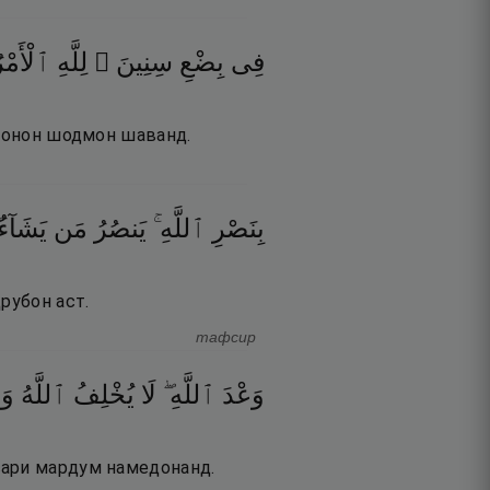
فِى
بِضْعِ
سِنِينَ ۗ
لِلَّهِ
ٱلْأَمْر
лмонон шодмон шаванд.
بِنَصْرِ
ٱللَّهِ ۚ
يَنصُرُ
مَن
يَشَآء ۖ
рубон аст.
тафсир
وَعْدَ
ٱللَّهِ ۖ
لَا
يُخْلِفُ
ٱللَّهُ
وَع
сари мардум намедонанд.