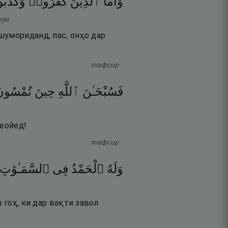
وَأَمَّا
ٱلَّذِينَ
كَفَرُوا۟
وَكَذَّب
рун.
шумориданд, пас, онҳо дар
тафсир
فَسُبْحَـٰنَ
ٱللَّهِ
حِينَ
تُمْسُون
меойед!
тафсир
وَلَهُ
ٱلْحَمْدُ
فِى
ٱلسَّمَـٰوَٰتِ
 гоҳ, ки дар вақти завол