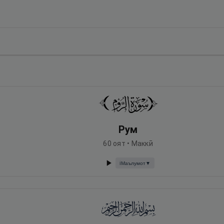
Рум
60
оят •
Маккӣ
Маълумот
▼
ℹ️