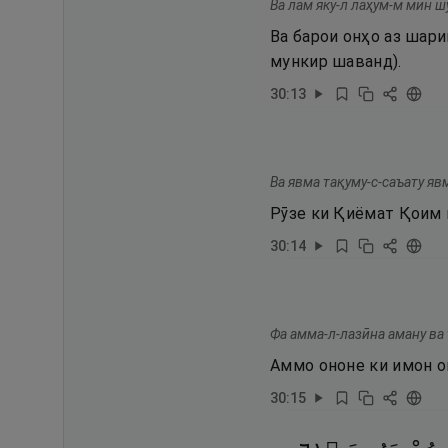
Ва лам яку-л лаҳум-м мин 
Ва барои онҳо аз шар
мункир шаванд).
30
:
13
Ва явма тақуму-с-саъату яв
Рӯзе ки Қиёмат Қоим 
30
:
14
Фа амма-л-лазӣна аману ва
Аммо ононе ки имон о
30
:
15