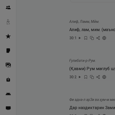
Пайғамбарон
Алиф, Ламм, Мӣм.
Дуоҳо
Алиф, лам, мим. (маън
Асмоул Ҳусно
30
:
1
Фарзи айн
Ғулибати-р-Рум.
Галерея
(Қавми) Рум мағлуб ш
30
:
2
Махзани Маърифат
Барномаи мобилӣ
Фи адна-л арЗи ва ҳум-м ми
Дар наздиктарин Замин
Пахшҳои зинда