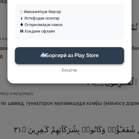
бадтар шуд.
✨ Имкониятҳои бештар
📱 Истифодаи осонтар
🔔 Огоҳиномаҳои намоз
١١
۝
تُرْجَعُونَ
إِلَيْهِ
ثُمَّ
💾 Хондани офлайн
а юъӣдуҳу сумма илайҳи турҷаъун.
ввалро оғоз мекунад, боз онро бори дигар таҷдид мебах
📥
Боргирӣ аз Play Store
д.
Баъдтар
١٢
۝
ٱلْمُجْرِمُونَ
блису-л-муҷримун.
арпо шавад, гунаҳгорон мулзамшуда хомӯш (маъюсу дорм
١٣
۝
كَـٰفِرِينَ
بِشُرَكَآئِهِمْ
وَكَانُوا۟
شُفَعَـٰٓؤُا۟