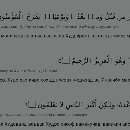
ُ
مِن
قَبْلُ
وَمِنۢ
بَعْدُ ۚ
وَيَوْمَئِذٍۢ
يَفْرَحُ
ٱلْمُؤْمِنُون
-амру мин Қаблу ва мин баъд. Ва явмаизи-й яфраҳу-л муъминун.
рмони пеш аз ин ва пас аз ин Худойрост ва он рӯз муса
٥
۝
ٱلرَّحِيمُ
ٱلْعَزِيزُ
وَهُوَ
ُ
яшау ва Ҳува-л-Ъазӣзу-р-Раҳӣм.
р. Худо ҳар киро хоҳад, нусрат медиҳад ва Ӯ ғолибу меҳ
٦
۝
يَعْلَمُونَ
لَا
ٱلنَّاسِ
أَكْثَرَ
وَلَـٰكِنَّ
ْدَهُۥ
 ваъдаҳу ва лакинна аксара-н-наси ла яъламун.
ва Худованд ваъдаи Худро хилоф намекунад, валекин ак