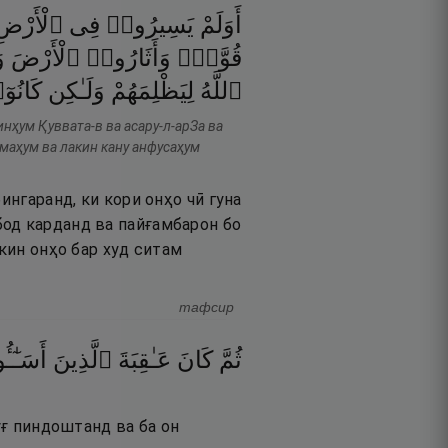
أَوَلَمْ
يَسِيرُوا۟
فِى
ٱلْأَرْضِ
قُوَّةًۭ
وَأَثَارُوا۟
ٱلْأَرْضَ
و
ٱللَّهُ
لِيَظْلِمَهُمْ
وَلَـٰكِن
كَانُو
нҳум Қуввата-в ва асару-л-арЗа ва
имаҳум ва лакин кану анфусаҳум
ингаранд, ки кори онҳо чӣ гуна
бод карданд ва пайғамбарон бо
екин онҳо бар худ ситам
тафсир
ثُمَّ
كَانَ
عَـٰقِبَةَ
ٱلَّذِينَ
أَسَـٰٓـ
ӯғ пиндоштанд ва ба он