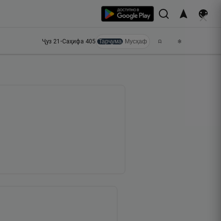
Ҷуз
21
•
Саҳифа
405
Тарҷума
Мусҳаф