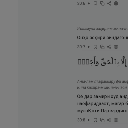
30
:
6
Яъламуна заҳира-м мина-л-ҳ
Онҳо зоҳири зиндагон
30
:
7
إِلَّا
بِٱلْحَقِّ
وَأَجَلٍۢ
А-ва-лам ятафаккару фи ан
инна касӣра-м мина-н-наси
Оё дар замири худ анд
наёфаридааст, магар б
мулоҚоти Парвардиго
30
:
8