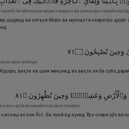
ُوا۟
بِـَٔايَـٰتِنَا
وَلِقَآئِ
ٱلْـَٔاخِرَةِ
فَأُو۟لَـٰٓئِكَ
فِى
ٱلْعَذَابِ
 каззабу би айатина ва лиқаи-л-ахирати фа улаика фи-л-ъазаби муҳЗа
фир шуданд ва оятҳои Моро ва мулоқоти охиратро дурӯғ 
нд.
١٧
۝
تُصْبِحُونَ
وَحِينَ
َ
на ва ҳӣна тусбиҳун.
 Худоро, вақте ки шом мекунед ва вақте ки ба субҳ дар
١٨
۝
تُظْهِرُونَ
وَحِينَ
وَعَشِيًّۭا
وَٱلْأَرْضِ
ати ва-л-арЗи ва ъашийя-в ва ҳӣна тузҳирун.
ситоиш аз они Ӯст. Ба покӣ ёд кунед Ӯро охири рӯз ва он