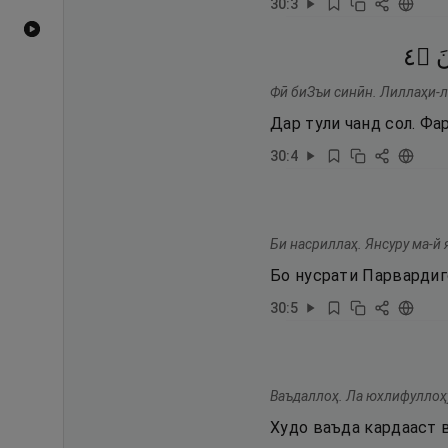
30
:
3
Видеоҳои YouTube
٤
۝
َ
Фӣ биЗъи синӣн. Лиллаҳи-л
Дар тули чанд сол. Фа
30
:
4
Би насриллаҳ. Янсуру ма-й 
Бо нусрати Парвардиго
30
:
5
Ваъдаллоҳ. Ла юхлифуллоҳу
Худо ваъда кардааст 