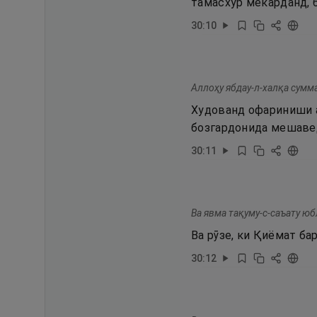
тамасхур мекарданд, 
30
:
10
Аллоҳу ябдау-л-халқа сумм
Худованд офариниши а
бозгардонида мешаве
30
:
11
Ва явма тақуму-с-саъату ю
Ва рӯзе, ки Қиёмат б
30
:
12