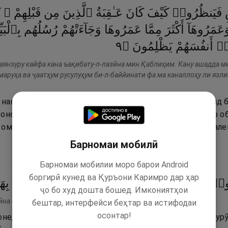
فَيَنظُرُوا۟
كَيْفَ
كَانَ
عَـٰقِبَةُ
ٱلَّذِينَ
مِن
قَبْلِهِمْ ۚ
ك
َعَمَرُوهَآ
أَكْثَرَ
مِمَّا
عَمَرُوهَا
وَجَآءَتْهُمْ
رُسُلُهُم
بِٱلْب ۖ
٩
۝
يَظْلِمُونَ
أَنفُسَهُمْ
ٓا۟
фаянзуру кайфа кана ъақибату-л-лазӣна мин Қаблиҳим. Кану ашадда ми
маруҳа ва ҷаатҳум русулуҳум би-л-баййинати фа ма каналлоҳу ли язл
 накарданд, то оқибати ононеро, ки пеш аз онҳо буданд б
вонотар буданд ва Заминро биронданд ва онро бештар о
омаданд, пас, набуд, ки Худо бар онҳо ситам кунад, вал
Барномаи мобилӣ
Барномаи мобилии моро барои Android
боргирӣ кунед ва Қуръони Каримро дар ҳар
ُٔوا۟
ٱلسُّوٓأَىٰٓ
أَن
كَذَّبُوا۟
بِـَٔايَـٰتِ
ٱللَّهِ
وَكَانُوا۟
بِهَ
ҷо бо худ дошта бошед. Имкониятҳои
на асау-с-суа ан каззабу би айатиллаҳи ва кану биҳа ястаҳзиун.
бештар, интерфейси беҳтар ва истифодаи
осонтар!
оне, ки бадӣ карданд, ба сабаби он ки оятҳои Худоро дур