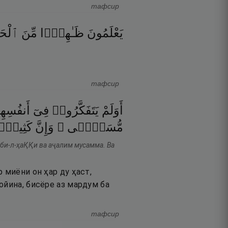
тафсир
يَعْلَمُونَ
ظَـٰهِرًۭا
مِّنَ
ٱلْحَي
тафсир
أَوَلَمْ
يَتَفَكَّرُوا۟
فِىٓ
أَنفُس ۗ
مُّسَمًّۭى ۗ
وَإِنَّ
كَثِيرًۭ
 би-л-ҳаҚҚи ва аҷалим мусамма. Ва
 миёни он ҳар ду ҳаст,
ойина, бисёре аз мардум ба
тафсир