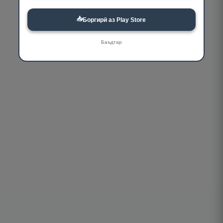
📥
Боргирӣ аз Play Store
Баъдтар