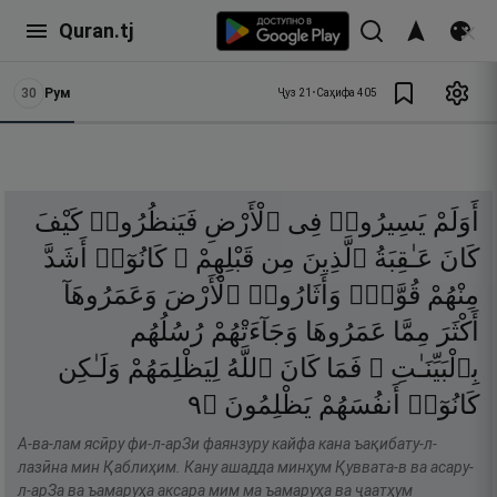
Quran.tj
30
Рум
Ҷуз
21
•
Саҳифа
405
أَوَلَمْ
يَسِيرُوا۟
فِى
ٱلْأَرْضِ
فَيَنظُرُوا۟
كَيْفَ
كَانَ
عَـٰقِبَةُ
ٱلَّذِينَ
مِن
قَبْلِهِمْ ۚ
كَانُوٓا۟
أَشَدَّ
مِنْهُمْ
قُوَّةًۭ
وَأَثَارُوا۟
ٱلْأَرْضَ
وَعَمَرُوهَآ
أَكْثَرَ
مِمَّا
عَمَرُوهَا
وَجَآءَتْهُمْ
رُسُلُهُم
بِٱلْبَيِّنَـٰتِ ۖ
فَمَا
كَانَ
ٱللَّهُ
لِيَظْلِمَهُمْ
وَلَـٰكِن
٩
۝
يَظْلِمُونَ
أَنفُسَهُمْ
كَانُوٓا۟
А-ва-лам ясӣру фи-л-арЗи фаянзуру кайфа кана ъақибату-л-
лазӣна мин Қаблиҳим. Кану ашадда минҳум Қуввата-в ва асару-
л-арЗа ва ъамаруҳа аксара мим ма ъамаруҳа ва ҷаатҳум