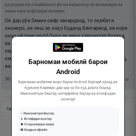
русулуҳум би-л-баййинати фа ма каналлоҳу ли язлимаҳум ва
лакин кану анфусаҳум язлимун.
Оё дар рӯи Замин сайр накарданд, то оқибати
ононеро, ки пеш аз онҳо буданд бингаранд, ки кори
онҳо чӣ гуна шуд? Онҳо аз инҳо тавонотар буданд
ва Заминро биронданд ва онро бештар обод
карданд ва пайғамбарон бо муъҷизаҳо барои онҳо
омаданд, пас, набуд, ки Худо бар онҳо ситам кунад,
Барномаи мобилӣ барои
валекин онҳо бар худ ситам мекарданд.
Android
30
:
9
тафсир
Барномаи мобилии моро барои Android боргирӣ кунед ва
Қуръони Каримро дар ҳар ҷо бо худ дошта бошед.
Имкониятҳои бештар, интерфейси беҳтар ва истифодаи
осонтар!
Сураи пурра
Идома додан
✨ Имкониятҳои бештар
📱 Истифодаи осонтар
🔔 Огоҳиномаҳои намоз
💾 Хондани офлайн