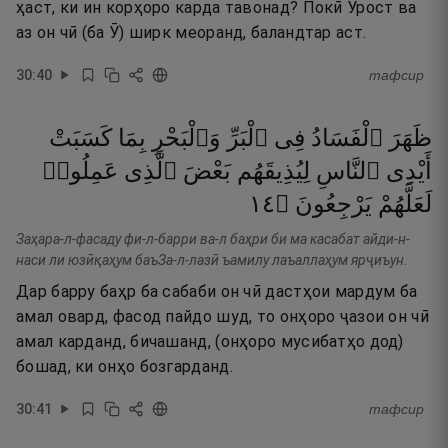
ҳаст, ки ин корҳоро карда тавонад? Покӣ Ӯрост ва
аз он чӣ (ба Ӯ) ширк меоранд, баландтар аст.
30
:
40
тафсир
ظَهَرَ
ٱلْفَسَادُ
فِى
ٱلْبَرِّ
وَٱلْبَحْرِ
بِمَا
كَسَبَتْ
أَيْدِى
ٱلنَّاسِ
لِيُذِيقَهُم
بَعْضَ
ٱلَّذِى
عَمِلُوا۟
٤١
۝
يَرْجِعُونَ
لَعَلَّهُمْ
Заҳара-л-фасаду фи-л-барри ва-л баҳри би ма касабат айди-н-
наси ли юзӣқаҳум баъЗа-л-лазӣ ъамилу лаъаллаҳум ярҷиъун.
Дар барру баҳр ба сабаби он чӣ дастҳои мардум ба
амал овард, фасод пайдо шуд, то онҳоро ҷазои он чӣ
амал карданд, бичашанд, (онҳоро мусибатҳо дод)
бошад, ки онҳо бозгарданд.
30
:
41
тафсир