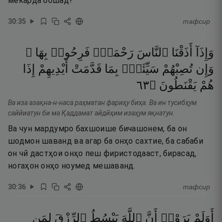
мекарда бошад?
30
:
35
тафсир
وَإِذَآ
أَذَقْنَا
ٱلنَّاسَ
رَحْمَةًۭ
فَرِحُوا۟
بِهَا ۖ
وَإِن
تُصِبْهُمْ
سَيِّئَةٌۢ
بِمَا
قَدَّمَتْ
أَيْدِيهِمْ
إِذَا
٣٦
۝
يَقْنَطُونَ
هُمْ
Ва иза азақна-н-наса раҳматан фариҳу биҳа. Ва ин тусибҳум
саййиатун би ма Қаддамат айдӣҳим изаҳум яқнатун.
Ва чун мардумро бахшоише бичашонем, ба он
шодмон шаванд ва агар ба онҳо сахтие, ба сабаби
он чӣ дастҳои онҳо пеш фиристодааст, бирасад,
ногаҳон онҳо ноумед мешаванд.
30
:
36
тафсир
أَوَلَمْ
يَرَوْا۟
أَنَّ
ٱللَّهَ
يَبْسُطُ
ٱلرِّزْقَ
لِمَن