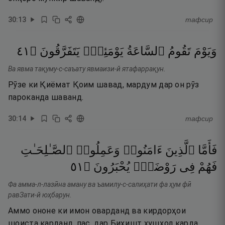
30
:
13
тафсир
١٤
۝
يَتَفَرَّقُونَ
يَوْمَئِذٍۢ
ٱلسَّاعَةُ
تَقُومُ
وَيَوْمَ
Ва явма тақуму-с-саъату явмаизи-й ятафаррақун.
Рӯзе ки Қиёмат Қоим шавад, мардум дар он рӯз
пароканда шаванд.
30
:
14
тафсир
فَأَمَّا
ٱلَّذِينَ
ءَامَنُوا۟
وَعَمِلُوا۟
ٱلصَّـٰلِحَـٰتِ
١٥
۝
يُحْبَرُونَ
رَوْضَةٍۢ
فِى
فَهُمْ
Фа амма-л-лазӣна аману ва ъамилу-с-салиҳати фа ҳум фӣ
равЗати-й юҳбарун.
Аммо ононе ки имон оварданд ва кирдорҳои
шоиста карданд, пас, дар Биҳишт хушҳол карда