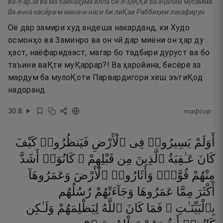
ва-л-арЗа ва ма байнаҳума илла би-л-ҳаҚҚи ва аҷалим мусамма.
Ва инна касӣра-м мина-н-наси би лиҚаи Раббиҳим лакафирун.
Оё дар замири худ андеша накарданд, ки Худо
осмонҳо ва Заминро ва он чӣ дар миёни он ҳар ду
ҳаст, наёфаридааст, магар бо тадбири дуруст ва бо
таъини ваҚти муҚаррар?! Ва ҳаройина, бисёре аз
мардум ба мулоҚоти Парвардигори хеш эътиҚод
надоранд.
30
:
8
тафсир
أَوَلَمْ
يَسِيرُوا۟
فِى
ٱلْأَرْضِ
فَيَنظُرُوا۟
كَيْفَ
كَانَ
عَـٰقِبَةُ
ٱلَّذِينَ
مِن
قَبْلِهِمْ ۚ
كَانُوٓا۟
أَشَدَّ
مِنْهُمْ
قُوَّةًۭ
وَأَثَارُوا۟
ٱلْأَرْضَ
وَعَمَرُوهَآ
أَكْثَرَ
مِمَّا
عَمَرُوهَا
وَجَآءَتْهُمْ
رُسُلُهُم
بِٱلْبَيِّنَـٰتِ ۖ
فَمَا
كَانَ
ٱللَّهُ
لِيَظْلِمَهُمْ
وَلَـٰكِن