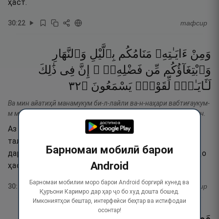
ҳаст.
30
:
22
тафсир
وَمِنْ
ءَايَـٰتِهِۦ
مَنَامُكُم
بِٱلَّيْلِ
وَٱلنَّهَارِ
وَٱبْتِغَآؤُكُم
مِّن
فَضْلِهِۦٓ ۚ
إِنَّ
فِى
ذَٰلِكَ
٢٣
۝
يَسْمَعُونَ
لِّقَوْمٍۢ
لَـَٔايَـٰتٍۢ
Ва мин айатиҳӣ манамукум би-л-лайли ва-н-наҳари вабтиғаукум-
м мин фаЗлиҳ. Инна фӣ залика ла айати-л ли Қавми-й ясмаъун.
Аз нишонаҳои Ӯст хуфтани шумо дар шаб ва ризқ
талаб кардани шумо аз фазли Ӯ дар рӯз. Ҳаройина,
Барномаи мобилӣ барои
дар ин кор барои Қавме, ки мешунаванд, нишонаҳо
Android
ҳаст.
Барномаи мобилии моро барои Android боргирӣ кунед ва
30
:
23
тафсир
Қуръони Каримро дар ҳар ҷо бо худ дошта бошед.
Имкониятҳои бештар, интерфейси беҳтар ва истифодаи
осонтар!
وَمِنْ
ءَايَـٰتِهِۦ
يُرِيكُمُ
ٱلْبَرْقَ
خَوْفًۭا