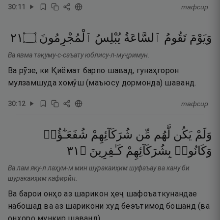
30
:
11
тафсир
١٢
۝
ٱلْمُجْرِمُونَ
يُبْلِسُ
ٱلسَّاعَةُ
تَقُومُ
وَيَوْمَ
Ва явма тақуму-с-саъату юблису-л-муҷримун.
Ва рӯзе, ки Қиёмат барпо шавад, гунаҳгорон
мулзамшуда хомӯш (маъюсу дормонда) шаванд.
30
:
12
тафсир
وَلَمْ
يَكُن
لَّهُم
مِّن
شُرَكَآئِهِمْ
شُفَعَـٰٓؤُا۟
١٣
۝
كَـٰفِرِينَ
بِشُرَكَآئِهِمْ
وَكَانُوا۟
Ва лам яку-л лаҳум-м мин шуракаиҳим шуфаъау ва кану би
шуракаиҳим кафирӣн.
Ва барои онҳо аз шарикон ҳеҷ шафоъаткунандае
набошад ва аз шарикони худ беэътимод бошанд (ва
онҳоро мункир шаванд).