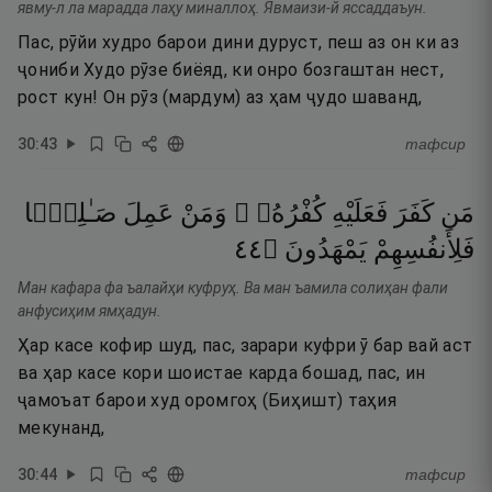
явму-л ла марадда лаҳу миналлоҳ. Явмаизи-й яссаддаъун.
Пас, рӯйи худро барои дини дуруст, пеш аз он ки аз
ҷониби Худо рӯзе биёяд, ки онро бозгаштан нест,
рост кун! Он рӯз (мардум) аз ҳам ҷудо шаванд,
30
:
43
тафсир
مَن
كَفَرَ
فَعَلَيْهِ
كُفْرُهُۥ ۖ
وَمَنْ
عَمِلَ
صَـٰلِحًۭا
٤٤
۝
يَمْهَدُونَ
فَلِأَنفُسِهِمْ
Ман кафара фа ъалайҳи куфруҳ. Ва ман ъамила солиҳан фали
анфусиҳим ямҳадун.
Ҳар касе кофир шуд, пас, зарари куфри ӯ бар вай аст
ва ҳар касе кори шоистае карда бошад, пас, ин
ҷамоъат барои худ оромгоҳ (Биҳишт) таҳия
мекунанд,
30
:
44
тафсир