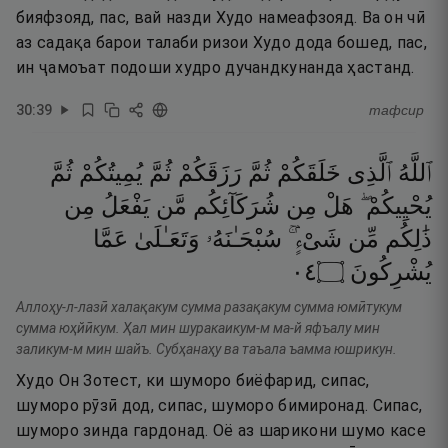
бияфзояд, пас, вай назди Худо намеафзояд. Ва он чӣ
аз садақа барои талаби ризои Худо дода бошед, пас,
ин ҷамоъат подоши худро дучандкунанда ҳастанд.
30
:
39
тафсир
ٱللَّهُ
ٱلَّذِى
خَلَقَكُمْ
ثُمَّ
رَزَقَكُمْ
ثُمَّ
يُمِيتُكُمْ
ثُمَّ
يُحْيِيكُمْ ۖ
هَلْ
مِن
شُرَكَآئِكُم
مَّن
يَفْعَلُ
مِن
ذَٰلِكُم
مِّن
شَىْءٍۢ ۚ
سُبْحَـٰنَهُۥ
وَتَعَـٰلَىٰ
عَمَّا
٤٠
۝
يُشْرِكُونَ
Аллоҳу-л-лазӣ халақакум сумма разақакум сумма юмӣтукум
сумма юҳйӣкум. Ҳал мин шуракаикум-м ма-й яфъалу мин
заликум-м мин шайъ. Субҳанаҳу ва таъала ъамма юшрикун.
Худо Он Зотест, ки шуморо биёфарид, сипас,
шуморо рӯзӣ дод, сипас, шуморо бимиронад. Сипас,
шуморо зинда гардонад. Оё аз шарикони шумо касе