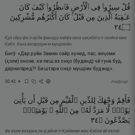
قُلْ
سِيرُوا۟
فِى
ٱلْأَرْضِ
فَٱنظُرُوا۟
كَيْفَ
كَانَ
عَـٰقِبَةُ
ٱلَّذِينَ
مِن
قَبْلُ ۚ
كَانَ
أَكْثَرُهُم
مُّشْرِكِينَ
٤٢
۝
Қул сӣру фи-л-арЗи фанзуру кайфа кана ъақибату-л лазӣна мин
Қабл. Кана аксаруҳум-м мушрикӣн.
Бигӯ: «Дар руйи Замин сайр кунед, пас, анҷоми
(ҳоли) ононе, ки пеш аз онҳо (буданд) чӣ гуна буд,
дарнигаред?! Бештари онҳо мушрик буданд».
30
:
42
тафсир
فَأَقِمْ
وَجْهَكَ
لِلدِّينِ
ٱلْقَيِّمِ
مِن
قَبْلِ
أَن
يَأْتِىَ
يَوْمٌۭ
لَّا
مَرَدَّ
لَهُۥ
مِنَ
ٱللَّهِ ۖ
يَوْمَئِذٍۢ
٤٣
۝
يَصَّدَّعُونَ
Фа ақим ваҷҳака ли-д-дӣни-л-Қаййими мин Қабли ай яътия