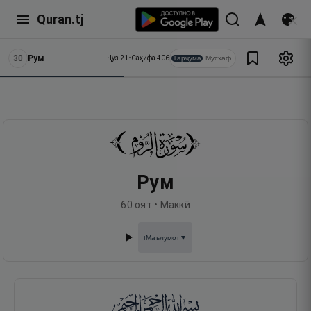
Quran.tj
30
Рум
Тарҷума
Мусҳаф
Ҷуз
21
•
Саҳифа
406
Рум
60
оят •
Маккӣ
Маълумот
▼
ℹ️