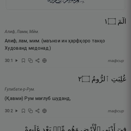
١
۝
الٓمٓ
Алиф, Ламм, Мӣм.
Алиф, лам, мим. (маънои ин ҳарфҳоро танҳо
Худованд медонад.)
30
:
1
тафсир
٢
۝
ٱلرُّومُ
غُلِبَتِ
Ғулибати-р-Рум.
(Қавми) Рум мағлуб шуданд,
30
:
2
тафсир
فِىٓ
أَدْنَى
ٱلْأَرْضِ
وَهُم
مِّنۢ
بَعْدِ
غَلَبِهِمْ