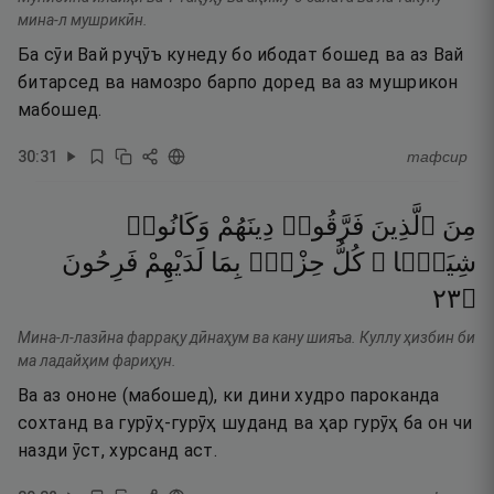
мина-л мушрикӣн.
Ба сӯи Вай руҷӯъ кунеду бо ибодат бошед ва аз Вай
битарсед ва намозро барпо доред ва аз мушрикон
мабошед.
30
:
31
тафсир
مِنَ
ٱلَّذِينَ
فَرَّقُوا۟
دِينَهُمْ
وَكَانُوا۟
شِيَعًۭا ۖ
كُلُّ
حِزْبٍۭ
بِمَا
لَدَيْهِمْ
فَرِحُونَ
٣٢
۝
Мина-л-лазӣна фаррақу дӣнаҳум ва кану шияъа. Куллу ҳизбин би
ма ладайҳим фариҳун.
Ва аз ононе (мабошед), ки дини худро пароканда
сохтанд ва гурӯҳ-гурӯҳ шуданд ва ҳар гурӯҳ ба он чи
назди ӯст, хурсанд аст.