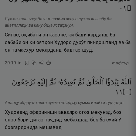
١٠
۝
Сумма кана ъақибата-л-лазӣна асау-с-суа ан каззабу би
айатиллаҳи ва кану биҳа ястаҳзиун.
Сипас, оқибати он касоне, ки бадӣ карданд, ба
сабаби он ки оятҳои Худоро дурӯғ пиндоштанд ва ба
он тамасхур мекарданд, бадтар шуд.
30
:
10
тафсир
ٱللَّهُ
يَبْدَؤُا۟
ٱلْخَلْقَ
ثُمَّ
يُعِيدُهُۥ
ثُمَّ
إِلَيْهِ
تُرْجَعُونَ
١١
۝
Аллоҳу ябдау-л-халқа сумма юъӣдуҳу сумма илайҳи турҷаъун.
Худованд офариниши аввалро оғоз мекунад, боз
онро бори дигар таҷдид мебахшад, боз ба сӯий Ӯ
бозгардонида мешавед.