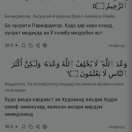
٥
۝
ٱلرَّحِيمُ
Би насриллаҳ. Янсуру ма-й яшау ва Ҳува-л-Ъазӣзу-р-Раҳӣм.
Бо нусрати Парвардигор. Худо ҳар киро хоҳад,
нусрат медиҳад ва Ӯ ғолибу меҳрубон аст.
30
:
5
тафсир
وَعْدَ
ٱللَّهِ ۖ
لَا
يُخْلِفُ
ٱللَّهُ
وَعْدَهُۥ
وَلَـٰكِنَّ
أَكْثَرَ
٦
۝
يَعْلَمُونَ
لَا
ٱلنَّاسِ
Ваъдаллоҳ. Ла юхлифуллоҳу ваъдаҳу ва лакинна аксара-н-наси
ла яъламун.
Худо ваъда кардааст ва Худованд ваъдаи Худро
хилоф намекунад, валекин аксари мардум
намедонанд.
30
:
6
тафсир