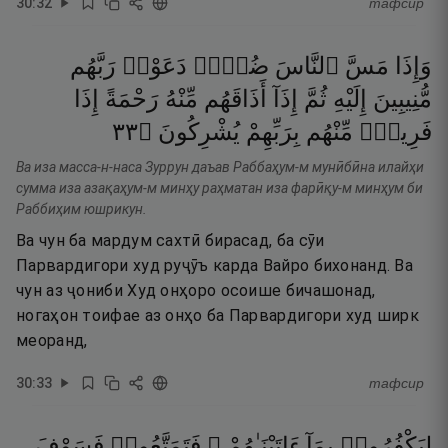
30
:
32
тафсир
وَإِذَا
مَسَّ
ٱلنَّاسَ
ضُرٌّۭ
دَعَوْا۟
رَبَّهُم
مُّنِيبِينَ
إِلَيْهِ
ثُمَّ
إِذَآ
أَذَاقَهُم
مِّنْهُ
رَحْمَةً
إِذَا
٣٣
۝
يُشْرِكُونَ
بِرَبِّهِمْ
مِّنْهُم
فَرِيقٌۭ
Ва иза масса-н-наса Зуррун даъав Раббаҳум-м мунӣбӣна илайҳи
сумма иза азақаҳум-м минҳу раҳматан иза фарӣқу-м минҳум би
Раббиҳим юшрикун.
Ва чун ба мардум сахтӣ бирасад, ба сӯи
Парвардигори худ руҷӯъ карда Вайро бихонанд. Ва
чун аз ҷониби Худ онҳоро осоише бичашонад,
ногаҳон тоифае аз онҳо ба Парвардигори худ ширк
меоранд,
30
:
33
тафсир
لِيَكْفُرُوا۟
بِمَآ
ءَاتَيْنَـٰهُمْ ۚ
فَتَمَتَّعُوا۟
فَسَوْفَ