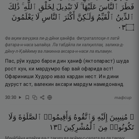
فَطَرَ
ٱلنَّاسَ
عَلَيْهَا ۚ
لَا
تَبْدِيلَ
لِخَلْقِ
ٱللَّهِ ۚ
ذَٰلِكَ
ٱلدِّينُ
ٱلْقَيِّمُ
وَلَـٰكِنَّ
أَكْثَرَ
ٱلنَّاسِ
لَا
يَعْلَمُونَ
٣٠
۝
Фа ақим ваҷҳака ли-д-дӣни ҳанӣфа. Фитраталлоҳи-л латӣ
фатара-н-наса ъалайҳа. Ла табдӣла ли халқиллаҳ. залика-д-
дӣну-л-Қаййиму ва лакинна аксара-н-наси ла яъламун.
Пас, рӯи худро барои дин ҳаниф (яктопараст) шуда
рост кун, ки мардумро бар вай офарида аст!
Офариниши Худоро иваз кардан нест. Ин дини
дуруст аст, валекин аксари мардум намедонанд.
30
:
30
тафсир
۞ مُنِيبِينَ
إِلَيْهِ
وَٱتَّقُوهُ
وَأَقِيمُوا۟
ٱلصَّلَوٰةَ
وَلَا
٣١
۝
ٱلْمُشْرِكِينَ
مِنَ
تَكُونُوا۟
Мунӣбӣна илайҳи ва-т тақуҳу ва ақӣму-с-салата ва ла такуну