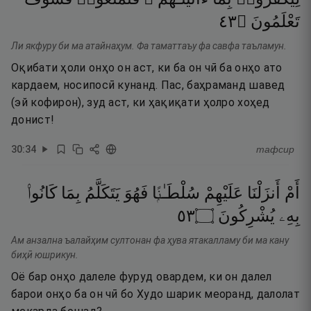
٣٤
۝
تَعْلَمُونَ
Ли якфуру би ма атайнаҳум. Фа таматтаъу фа савфа таъламун.
Оқибати ҳоли онҳо он аст, ки ба он чӣ ба онҳо ато
кардаем, носипосӣ кунанд. Пас, баҳраманд шавед
(эй кофирон), зуд аст, ки ҳақиқати ҳолро хоҳед
донист!
30
:
34
тафсир
أَمْ
أَنزَلْنَا
عَلَيْهِمْ
سُلْطَـٰنًۭا
فَهُوَ
يَتَكَلَّمُ
بِمَا
كَانُوا۟
٣٥
۝
يُشْرِكُونَ
بِهِۦ
Ам анзална ъалайҳим султонан фа ҳува ятакалламу би ма кану
биҳӣ юшрикун.
Оё бар онҳо далеле фуруд овардем, ки он далел
барои онҳо ба он чӣ бо Худо шарик меоранд, далолат