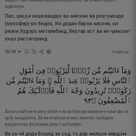
хайру-л лил лазӣна юрӣдуна ваҷҳаллоҳ. Ва улаика ҳуму-л-
муфлиҳун.
Пас, ҳаққи хешовандро ва мискин ва роҳгумзада
(мусофир)-ро бидеҳ. Ин додан барои касоне, ки
ризои Худоро металабанд, беҳтар аст ва ин ҷамоъат
онҳо растагоранд.
30
:
38
тафсир
وَمَآ
ءَاتَيْتُم
مِّن
رِّبًۭا
لِّيَرْبُوَا۟
فِىٓ
أَمْوَٰلِ
ٱلنَّاسِ
فَلَا
يَرْبُوا۟
عِندَ
ٱللَّهِ ۖ
وَمَآ
ءَاتَيْتُم
مِّن
زَكَوٰةٍۢ
تُرِيدُونَ
وَجْهَ
ٱللَّهِ
فَأُو۟لَـٰٓئِكَ
هُمُ
٣٩
۝
ٱلْمُضْعِفُونَ
Ва ма атайтум-м ми-р-риба-л ли ярбува фи амвали-н-наси фа ла
ярбу ъиндаллоҳ. Ва ма атайтум-м мин закатин турӣдуна
ваҷҳаллоҳи фа улаика ҳуму-л муЗъифун.
Ва он чӣ дода бошед аз суд, то дар молҳои мардум