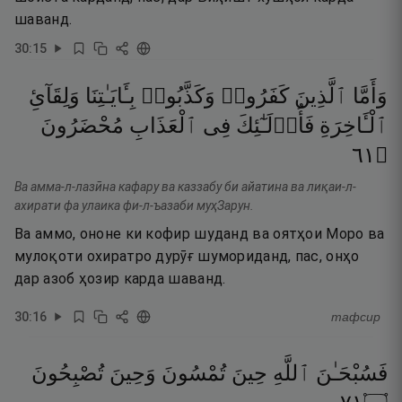
шаванд.
30
:
15
وَأَمَّا
ٱلَّذِينَ
كَفَرُوا۟
وَكَذَّبُوا۟
بِـَٔايَـٰتِنَا
وَلِقَآئِ
ٱلْـَٔاخِرَةِ
فَأُو۟لَـٰٓئِكَ
فِى
ٱلْعَذَابِ
مُحْضَرُونَ
١٦
۝
Ва амма-л-лазӣна кафару ва каззабу би айатина ва лиқаи-л-
ахирати фа улаика фи-л-ъазаби муҳЗарун.
Ва аммо, ононе ки кофир шуданд ва оятҳои Моро ва
мулоқоти охиратро дурӯғ шумориданд, пас, онҳо
дар азоб ҳозир карда шаванд.
30
:
16
тафсир
فَسُبْحَـٰنَ
ٱللَّهِ
حِينَ
تُمْسُونَ
وَحِينَ
تُصْبِحُونَ