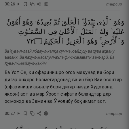
30
:
26
тафсир
وَهُوَ
ٱلَّذِى
يَبْدَؤُا۟
ٱلْخَلْقَ
ثُمَّ
يُعِيدُهُۥ
وَهُوَ
أَهْوَنُ
عَلَيْهِ ۚ
وَلَهُ
ٱلْمَثَلُ
ٱلْأَعْلَىٰ
فِى
ٱلسَّمَـٰوَٰتِ
٢٧
۝
ٱلْحَكِيمُ
ٱلْعَزِيزُ
وَهُوَ
وَٱلْأَرْضِ ۚ
Ва Ҳува-л-лазӣ ябдау-л-халқа сумма юъӣдуҳу ва ҳува аҳвану
ъалайҳ. Ва лаҳу-л-масалу-л-аъла фи-с-самавати ва-л-арЗ. Ва
Ҳува-л-Ъазӣзу-л-ҳакӣм.
Ва Ӯст Он, ки офаринишро оғоз мекунад ва бори
дигар онҳоро бозмегардонад ва ин бар Вай осонтар
(офариниши аввалу бори дигар назди Худованд
яксон) аст ва мар Ӯрост сифати баландтар дар
осмонҳо ва Замин ва Ӯ ғолибу боҳикмат аст.
30
:
27
тафсир