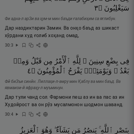
٣
۝
سَيَغْلِبُونَ
Фи адна-л арЗи ва ҳум-м мин баъди ғалабиҳим са яғлибун.
Дар наздиктарин Замин. Ва онҳо баъд аз шикаст
хӯрдани худ ғолиб хоҳанд омад,
30
:
3
فِى
بِضْعِ
سِنِينَ ۗ
لِلَّهِ
ٱلْأَمْرُ
مِن
قَبْلُ
وَمِنۢ
٤
۝
ٱلْمُؤْمِنُونَ
يَفْرَحُ
وَيَوْمَئِذٍۢ
بَعْدُ ۚ
Фӣ биЗъи синӣн. Лиллаҳи-л-амру мин Қаблу ва мин баъд. Ва
явмаизи-й яфраҳу-л муъминун.
Дар тули чанд сол. Фармони пеш аз ин ва пас аз ин
Худойрост ва он рӯз мусалмонон шодмон шаванд.
30
:
4
بِنَصْرِ
ٱللَّهِ ۚ
يَنصُرُ
مَن
يَشَآءُ ۖ
وَهُوَ
ٱلْعَزِيزُ