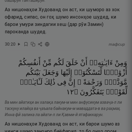
башарун танташирун.
Аз нишонаҳои Худованд он аст, ки шуморо аз хок
офарид, сипас, он гоҳ шумо инсонҳое шудед, ки
барои умури зиндагии хеш (дар рӯи Замин)
пароканда шудед.
30
:
20
тафсир
وَمِنْ
ءَايَـٰتِهِۦٓ
أَنْ
خَلَقَ
لَكُم
مِّنْ
أَنفُسِكُمْ
أَزْوَٰجًۭا
لِّتَسْكُنُوٓا۟
إِلَيْهَا
وَجَعَلَ
بَيْنَكُم
مَّوَدَّةًۭ
وَرَحْمَةً ۚ
إِنَّ
فِى
ذَٰلِكَ
لَـَٔايَـٰتٍۢ
٢١
۝
يَتَفَكَّرُونَ
لِّقَوْمٍۢ
Ва мин айатиҳи ан халақа лакум-м мин анфусикум азваҷа-л ли
таскуну илайҳа ва ҷаъала байнакум-м маваддата-в ва раҳмаҳ.
Инна фӣ залика ла айати-л ли Қавми-й ятафаккарун.
Аз нишонаҳои Худованд он аст, ки барои шумо аз
ҷинси шумо занонро биёфарид, то бо онҳо ором