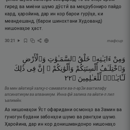
гиред ва миёни шумо дӯстӣ ва меҳрубониро пайдо
кард, ҳаройина, дар ин кор барои гурӯҳе, ки
меандешанд, (барои шинохтани Худованд)
нишонаҳое ҳаст.
30
:
21
тафсир
وَمِنْ
ءَايَـٰتِهِۦ
خَلْقُ
ٱلسَّمَـٰوَٰتِ
وَٱلْأَرْضِ
وَٱخْتِلَـٰفُ
أَلْسِنَتِكُمْ
وَأَلْوَٰنِكُمْ ۚ
إِنَّ
فِى
ذَٰلِكَ
٢٢
۝
لِّلْعَـٰلِمِينَ
لَـَٔايَـٰتٍۢ
Ва мин айатиҳӣ халқу-с-самавати ва-л-арЗи вахтилафу
алсинатикум ва алваникум. Инна фӣ залика ла айати-л лил
ъалимӣн.
Аз нишонаҳои Ӯст офаридани осмонҳо ва Замин ва
гуногун будани забонҳои шумо ва рангҳои шумо.
Ҳаройина, дар ин кор донишмандонро нишонаҳо