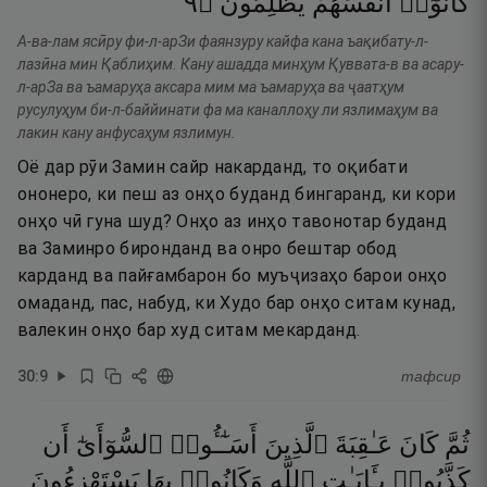
٩
۝
يَظْلِمُونَ
أَنفُسَهُمْ
كَانُوٓا۟
А-ва-лам ясӣру фи-л-арЗи фаянзуру кайфа кана ъақибату-л-
лазӣна мин Қаблиҳим. Кану ашадда минҳум Қуввата-в ва асару-
л-арЗа ва ъамаруҳа аксара мим ма ъамаруҳа ва ҷаатҳум
русулуҳум би-л-баййинати фа ма каналлоҳу ли язлимаҳум ва
лакин кану анфусаҳум язлимун.
Оё дар рӯи Замин сайр накарданд, то оқибати
ононеро, ки пеш аз онҳо буданд бингаранд, ки кори
онҳо чӣ гуна шуд? Онҳо аз инҳо тавонотар буданд
ва Заминро биронданд ва онро бештар обод
карданд ва пайғамбарон бо муъҷизаҳо барои онҳо
омаданд, пас, набуд, ки Худо бар онҳо ситам кунад,
валекин онҳо бар худ ситам мекарданд.
30
:
9
тафсир
ثُمَّ
كَانَ
عَـٰقِبَةَ
ٱلَّذِينَ
أَسَـٰٓـُٔوا۟
ٱلسُّوٓأَىٰٓ
أَن
كَذَّبُوا۟
بِـَٔايَـٰتِ
ٱللَّهِ
وَكَانُوا۟
بِهَا
يَسْتَهْزِءُونَ