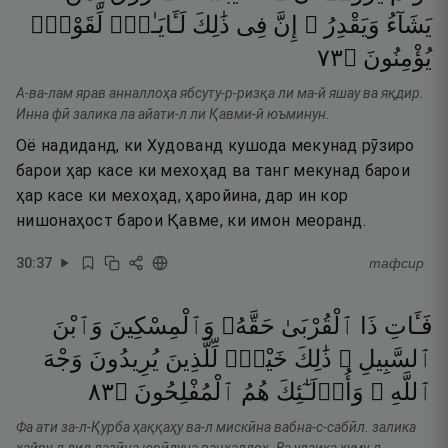
يَشَآءُ
وَيَقْدِرُ ۚ
إِنَّ
فِى
ذَٰلِكَ
لَـَٔايَـٰتٍۢ
لِّقَوْمٍۢ
٣٧
۝
يُؤْمِنُونَ
А-ва-лам ярав анналлоҳа ябсуту-р-ризқа ли ма-й яшау ва яқдир.
Инна фӣ залика ла айати-л ли Қавми-й юъминун.
Оё надиданд, ки Худованд кушода мекунад рӯзиро
барои ҳар касе ки мехоҳад ва танг мекунад барои
ҳар касе ки мехоҳад, ҳаройина, дар ин кор
нишонаҳост барои Қавме, ки имон меоранд.
30
:
37
тафсир
فَـَٔاتِ
ذَا
ٱلْقُرْبَىٰ
حَقَّهُۥ
وَٱلْمِسْكِينَ
وَٱبْنَ
ٱلسَّبِيلِ ۚ
ذَٰلِكَ
خَيْرٌۭ
لِّلَّذِينَ
يُرِيدُونَ
وَجْهَ
٣٨
۝
ٱلْمُفْلِحُونَ
هُمُ
وَأُو۟لَـٰٓئِكَ
ٱللَّهِ ۖ
Фа ати за-л-Қурба ҳаққаҳу ва-л мискӣна вабна-с-сабӣл. залика