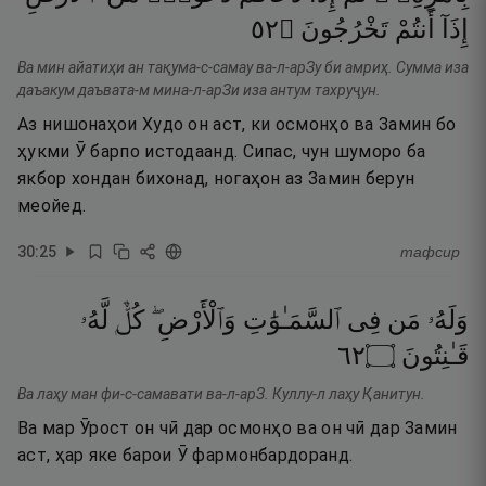
٢٥
۝
تَخْرُجُونَ
أَنتُمْ
إِذَآ
Ва мин айатиҳи ан тақума-с-самау ва-л-арЗу би амриҳ. Сумма иза
даъакум даъвата-м мина-л-арЗи иза антум тахруҷун.
Аз нишонаҳои Худо он аст, ки осмонҳо ва Замин бо
ҳукми Ӯ барпо истодаанд. Сипас, чун шуморо ба
якбор хондан бихонад, ногаҳон аз Замин берун
меойед.
30
:
25
тафсир
وَلَهُۥ
مَن
فِى
ٱلسَّمَـٰوَٰتِ
وَٱلْأَرْضِ ۖ
كُلٌّۭ
لَّهُۥ
٢٦
۝
قَـٰنِتُونَ
Ва лаҳу ман фи-с-самавати ва-л-арЗ. Куллу-л лаҳу Қанитун.
Ва мар Ӯрост он чӣ дар осмонҳо ва он чӣ дар Замин
аст, ҳар яке барои Ӯ фармонбардоранд.