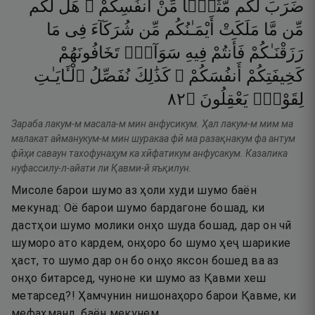
ضَرَبَ
لَكُم
مَّثَلًۭا
مِّنْ
أَنفُسِكُمْ ۖ
هَل
لَّكُم
مِّن
مَّا
مَلَكَتْ
أَيْمَـٰنُكُم
مِّن
شُرَكَآءَ
فِى
مَا
رَزَقْنَـٰكُمْ
فَأَنتُمْ
فِيهِ
سَوَآءٌۭ
تَخَافُونَهُمْ
كَخِيفَتِكُمْ
أَنفُسَكُمْ ۚ
كَذَٰلِكَ
نُفَصِّلُ
ٱلْـَٔايَـٰتِ
٢٨
۝
يَعْقِلُونَ
لِقَوْمٍۢ
Зараба лакум-м масала-м мин анфусикум. Ҳал лакум-м мим ма
малакат айманукум-м мин шуракаа фӣ ма разақнакум фа антум
фӣҳи саваун тахофунаҳум ка хӣфатикум анфусакум. Казалика
нуфассилу-л-айати ли Қавми-й яъқилун.
Мисоле барои шумо аз ҳоли худи шумо баён
мекунад: Оё барои шумо бардагоне бошад, ки
дастҳои шумо молики онҳо шуда бошад, дар он чӣ
шуморо ато кардем, онҳоро бо шумо ҳеҷ шарикие
ҳаст, то шумо дар он бо онҳо яксон бошед ва аз
онҳо битарсед, чуноне ки шумо аз Қавми хеш
метарсед?! Ҳамчунин нишонаҳоро барои Қавме, ки
мефаҳманд, баён мекунем.