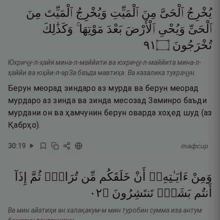
يُخْرِجُ
ٱلْحَىَّ
مِنَ
ٱلْمَيِّتِ
وَيُخْرِجُ
ٱلْمَيِّتَ
مِنَ
ٱلْحَىِّ
وَيُحْىِ
ٱلْأَرْضَ
بَعْدَ
مَوْتِهَا ۚ
وَكَذَٰلِكَ
١٩
۝
تُخْرَجُونَ
Юхриҷу-л-ҳайя мина-л-маййити ва юхриҷу-л-маййита мина-л-
ҳаййи ва юҳйи-л-арЗа баъда мавтиҳа. Ва казалика тухраҷун.
Берун меорад зиндаро аз мурда ва берун меорад
мурдаро аз зинда ва зинда месозад Заминро баъди
мурдани он ва ҳамчунин берун оварда хоҳед шуд (аз
Қабрҳо).
30
:
19
тафсир
وَمِنْ
ءَايَـٰتِهِۦٓ
أَنْ
خَلَقَكُم
مِّن
تُرَابٍۢ
ثُمَّ
إِذَآ
٢٠
۝
تَنتَشِرُونَ
بَشَرٌۭ
أَنتُم
Ва мин айатиҳи ан халақакум-м мин туробин сумма иза антум