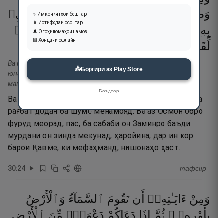
وَطَمَعًۭا
وَيُنَزِّلُ
مِنَ
ٱلسَّمَآءِ
مَآءًۭ
فَيُحْىِۦ
✨ Имкониятҳои бештар
📱 Истифодаи осонтар
بِهِ
ٱلْأَرْضَ
بَعْدَ
مَوْتِهَآ ۚ
إِنَّ
فِى
ذَٰلِكَ
لَـَٔايَـٰتٍۢ
🔔 Огоҳиномаҳои намоз
💾 Хондани офлайн
٢٤
۝
يَعْقِلُونَ
لِّقَوْمٍۢ
Ва мин айатиҳӣ юрӣкуму-л-барқа хавфа-в ва тамаъа-в ва
📥
Боргирӣ аз Play Store
юназзилу мина-с-самаи маан фа юҳйӣ биҳи-л-арЗа баъда
мавтиҳа. Инна фӣ залика ла айати-л-лиқавми-й яъқилун.
Баъдтар
Ва аз нишонаҳои Ӯст, ки барқро барои тарсидан ва
рағбат додан ба шумо менамояд. Ва аз Осмон обро
фуруд меорад, пас, ба сабаби он Заминро баъди
мурдани он зинда мекунад, ҳаройина, дар ин кор
барои Қавме, ки мефаҳманд, нишонаҳо ҳаст.
30
:
24
тафсир
وَمِنْ
ءَايَـٰتِهِۦٓ
أَن
تَقُومَ
ٱلسَّمَآءُ
وَٱلْأَرْضُ
بِأَمْرِهِۦ ۚ
ثُمَّ
إِذَا
دَعَاكُمْ
دَعْوَةًۭ
مِّنَ
ٱلْأَرْضِ