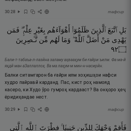
30
:
28
тафсир
بَلِ
ٱتَّبَعَ
ٱلَّذِينَ
ظَلَمُوٓا۟
أَهْوَآءَهُم
بِغَيْرِ
عِلْمٍۢ ۖ
فَمَن
يَهْدِى
مَنْ
أَضَلَّ
ٱللَّهُ ۖ
وَمَا
لَهُم
مِّن
نَّـٰصِرِينَ
٢٩
۝
Бали-т-табаъа-л-лазӣна заламу аҳвааҳум би ғайри ъилм. Фа ма-й
яҳдӣ ман аЗаллаллоҳ. Ва ма лаҳум-м мин-н-насирӣн.
Балки ситамгарон ба ғайри илм хоҳишҳои нафси
худро пайравӣ карданд. Пас, кист роҳ намояд
касеро, ки Худо ӯро гумроҳ кардааст? Ва онҳоро ҳеҷ
ёридиҳандае нест.
30
:
29
тафсир
فَأَقِمْ
وَجْهَكَ
لِلدِّينِ
حَنِيفًۭا ۚ
فِطْرَتَ
ٱللَّهِ
ٱلَّتِى