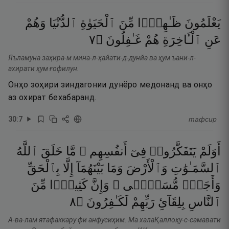
يَعْلَمُونَ
ظَـٰهِرًۭا
مِّنَ
ٱلْحَيَوٰةِ
ٱلدُّنْيَا
وَهُمْ
٧
۝
غَـٰفِلُونَ
هُمْ
ٱلْـَٔاخِرَةِ
عَنِ
Яъламуна заҳира-м мина-л-ҳайати-д-дунйа ва ҳум ъани-л-
ахирати ҳум ғофилун.
Онҳо зоҳири зиндагонии дунёро медонанд ва онҳо
аз охират бехабаранд.
30
:
7
тафсир
أَوَلَمْ
يَتَفَكَّرُوا۟
فِىٓ
أَنفُسِهِم ۗ
مَّا
خَلَقَ
ٱللَّهُ
ٱلسَّمَـٰوَٰتِ
وَٱلْأَرْضَ
وَمَا
بَيْنَهُمَآ
إِلَّا
بِٱلْحَقِّ
وَأَجَلٍۢ
مُّسَمًّۭى ۗ
وَإِنَّ
كَثِيرًۭا
مِّنَ
٨
۝
لَكَـٰفِرُونَ
رَبِّهِمْ
بِلِقَآئِ
ٱلنَّاسِ
А-ва-лам ятафаккару фи анфусиҳим. Ма халаҚаллоҳу-с-самавати