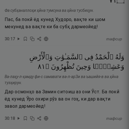
١٧
۝
Фа субҳаналлоҳи ҳӣна тумсуна ва ҳӣна тусбиҳун.
Пас, ба покӣ ёд кунед Худоро, вақте ки шом
мекунед ва вақте ки ба субҳ дармеойед!
30
:
17
тафсир
وَلَهُ
ٱلْحَمْدُ
فِى
ٱلسَّمَـٰوَٰتِ
وَٱلْأَرْضِ
١٨
۝
تُظْهِرُونَ
وَحِينَ
وَعَشِيًّۭا
Ва-лаҳу-л-ҳамду фи-с самавати ва-л-арЗи ва ъашийя-в ва ҳӣна
тузҳирун.
Дар осмонҳо ва Замин ситоиш аз они Ӯст. Ба покӣ
ёд кунед Ӯро охири рӯз ва он гоҳ, ки дар вақти
завол дармеойед!
30
:
18
тафсир