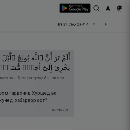
Ҷуз
21
•
Саҳифа
414
أَلَمْ
تَرَ
أَنَّ
ٱللَّهَ
يُولِجُ
ٱلَّيْلَ
ف
يَجْرِىٓ
إِلَىٰٓ
أَجَلٍۢ
مُّسَمّ
амса ва-л-Қамара куллу-й яҷри ила
 ром гардонид Хуршед ва
кунед, хабардор аст?
тафсир