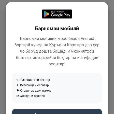
Идома додан
Барномаи мобилӣ
Барномаи мобилии моро барои Android
боргирӣ кунед ва Қуръони Каримро дар ҳар
ҷо бо худ дошта бошед. Имкониятҳои
бештар, интерфейси беҳтар ва истифодаи
осонтар!
✨ Имкониятҳои бештар
📱 Истифодаи осонтар
🔔 Огоҳиномаҳои намоз
💾 Хондани офлайн