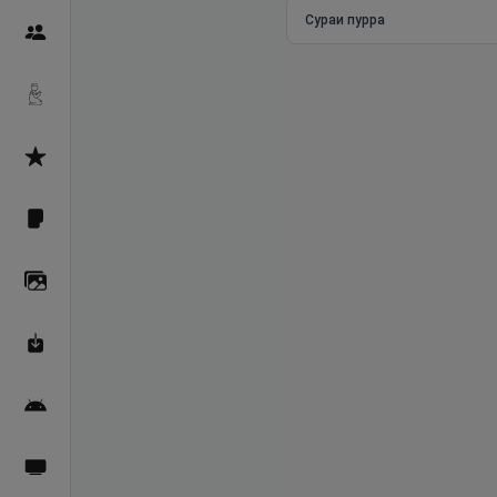
Сураи пурра
Пайғамбарон
Дуоҳо
Асмоул Ҳусно
Фарзи айн
Галерея
Махзани Маърифат
Барномаи мобилӣ
Пахшҳои зинда