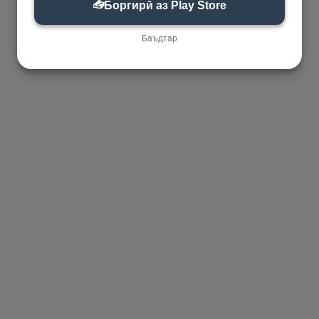
📥
Боргирӣ аз Play Store
Баъдтар