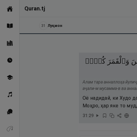
Quran.tj
Асосӣ
31
Луқмон
Қуръон
Саҳеҳи Бухорӣ
َ
وَٱلْقَمَرَ
كُلٌّۭ
Вақтҳои намоз
Омӯзиш
Алам тара анналлоҳа йулиҷу
аҷали-м мусамма-в ва анна
Қироат
Оё надидаӣ, ки Худо 
Моҳро, ҳар яке то муд
Иқтибосҳо аз Қуръон
31
:
29
Зикрҳо