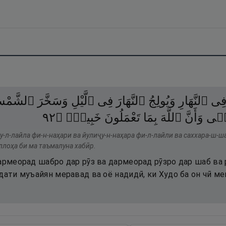
ِى
ٱلنَّهَارِ
وَيُولِجُ
ٱلنَّهَارَ
فِى
ٱلَّيْلِ
وَسَخَّرَ
ٱلشَّمْس
٢٩
۝
خَبِيرٌۭ
تَعْمَلُونَ
بِمَا
ٱللَّهَ
وَأَنَّ
ًۭى
-л-лайла фи-н-наҳари ва йулиҷу-н-наҳара фи-л-лайли ва саххара-ш-ш
ллоҳа би ма таъмалуна хабӣр.
дармеорад шабро дар рӯз ва дармеорад рӯзро дар шаб ва
дати муъайян меравад ва оё надидӣ, ки Худо ба он чӣ ме