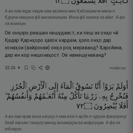
٢٦
۝
يَسْمَعُونَ
أَفَلَا
لَـَٔايَـٰتٍ ۖ
А-ва лам яҳди лаҳум кам аҳлакна мин Қаблиҳим-м мина-л
Қуруни ямшуна фӣ масакиниҳим. Инна фӣ залика ла айат. А-фа
ла ясмаъун.
Оё онҳоро равшан нашудааст, ки пеш аз онҳо чӣ
Қадар Қарнҳоро ҳалок кардем, ҳоло онҳо дар
хонаҳои (вайронаи) онҳо роҳ мераванд? Ҳаройина,
дар ин кор нишонаҳост. Оё намешунаванд?
32
:
26
тафсир
أَوَلَمْ
يَرَوْا۟
أَنَّا
نَسُوقُ
ٱلْمَآءَ
إِلَى
ٱلْأَرْضِ
ٱلْجُرُزِ
فَنُخْرِجُ
بِهِۦ
زَرْعًۭا
تَأْكُلُ
مِنْهُ
أَنْعَـٰمُهُمْ
وَأَنفُسُهُمْ ۖ
٢٧
۝
يُبْصِرُونَ
أَفَلَا
А-ва лам ярав анна насуқу-л-маа ила-л-арЗи-л-ҷурузи фанухриҷу
биҳӣ заръан таъкулу минҳу анъамуҳум ва анфусуҳум. А-фа ла
юбсирун.