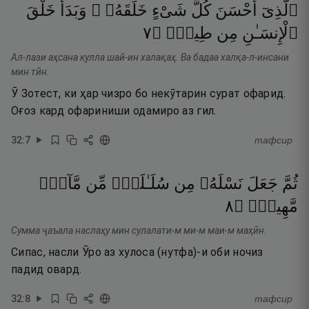
ٱلَّذِىٓ
أَحْسَنَ
كُلَّ
شَىْءٍ
خَلَقَهُۥ ۖ
وَبَدَأَ
خَلْقَ
٧
۝
طِينٍۢ
مِن
ٱلْإِنسَـٰنِ
Ал-лази аҳсана кулла шай-ин халақаҳ. Ва бадаа халқа-л-инсани
мин тӣн.
Ӯ Зотест, ки ҳар чизро бо некӯтарин сурат офарид.
Оғоз кард офариниши одамиро аз гил.
32
:
7
тафсир
ثُمَّ
جَعَلَ
نَسْلَهُۥ
مِن
سُلَـٰلَةٍۢ
مِّن
مَّآءٍۢ
٨
۝
مَّهِينٍۢ
Сумма ҷаъала наслаҳу мин сулалати-м ми-м маи-м маҳӣн.
Сипас, насли Ӯро аз хулоса (нутфа)-и оби ночиз
падид овард.
32
:
8
тафсир