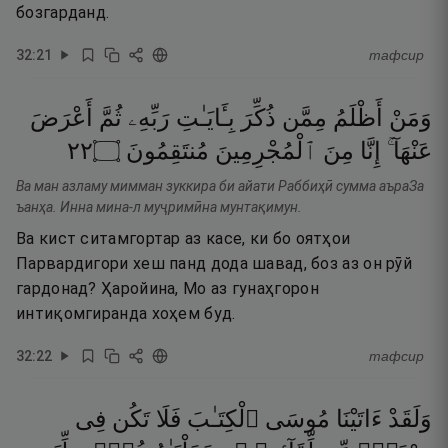
бозгарданд.
32
:
21
тафсир
وَمَنْ
أَظْلَمُ
مِمَّن
ذُكِّرَ
بِـَٔايَـٰتِ
رَبِّهِۦ
ثُمَّ
أَعْرَضَ
٢٢
۝
مُنتَقِمُونَ
ٱلْمُجْرِمِينَ
مِنَ
إِنَّا
عَنْهَآ ۚ
Ва ман азламу мимман зуккира би айати Раббиҳӣ сумма аъраЗа
ъанҳа. Инна мина-л муҷримӣна мунтақимун.
Ва кист ситамгортар аз касе, ки бо оятҳои
Парвардигори хеш панд дода шавад, боз аз он рӯй
гардонад? Ҳаройина, Мо аз гунаҳгорон
интиқомгиранда хоҳем буд.
32
:
22
тафсир
وَلَقَدْ
ءَاتَيْنَا
مُوسَى
ٱلْكِتَـٰبَ
فَلَا
تَكُن
فِى