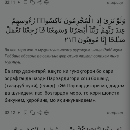
32
:
11
тафсир
وَلَوْ
تَرَىٰٓ
إِذِ
ٱلْمُجْرِمُونَ
نَاكِسُوا۟
رُءُوسِهِمْ
عِندَ
رَبِّهِمْ
رَبَّنَآ
أَبْصَرْنَا
وَسَمِعْنَا
فَٱرْجِعْنَا
نَعْمَلْ
١٢
۝
مُوقِنُونَ
إِنَّا
صَـٰلِحًا
Ва лав тара изи-л-муҷримуна накису руусиҳим ъинда Раббиҳим
Раббана абсарна ва самиъна фарҷиъна наъмал солиҳан инна
муқинун.
Ва агар дарнигарӣ, вақто ки гуноҳгорон бо сари
зерафганда назди Парвардигори хеш бошанд
(тааҷҷуб кунӣ), (гӯянд): «Эй Парвардигори мо, дидем
ва шунидем, пас, бозгардон моро, то кори шоиста
бикунем, ҳаройина, мо яқинкунандаем».
32
:
12
тафсир