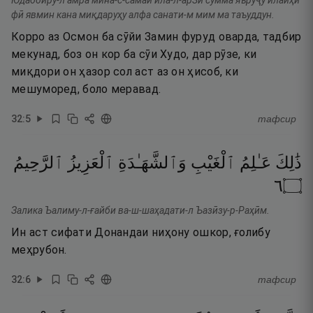
Юдаббиру-л амра мина-с-самаи ила-л-арЗи сумма яъруҷу илайҳи
фӣ явмин кана миқдаруҳу алфа санати-м мим ма таъуддун.
Корро аз Осмон ба сӯйи Замин фуруд оварда, тадбир
мекунад, боз он кор ба сӯи Худо, дар рӯзе, ки
миқдори он ҳазор сол аст аз он ҳисоб, ки
мешуморед, боло меравад.
32
:
5
тафсир
ذَٰلِكَ
عَـٰلِمُ
ٱلْغَيْبِ
وَٱلشَّهَـٰدَةِ
ٱلْعَزِيزُ
ٱلرَّحِيمُ
٦
۝
Залика Ъалиму-л-ғайби ва-ш-шаҳадати-л Ъазӣзу-р-Раҳӣм.
Ин аст сифати Донандаи ниҳону ошкор, ғолибу
меҳрубон.
32
:
6
тафсир