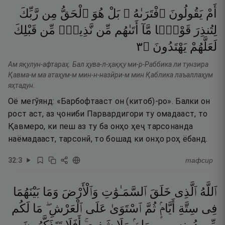
أَمْ
يَقُولُونَ
ٱفْتَرَىٰهُ ۚ
بَلْ
هُوَ
ٱلْحَقُّ
مِن
رَّبِّكَ
لِتُنذِرَ
قَوْمًۭا
مَّآ
أَتَىٰهُم
مِّن
نَّذِيرٍۢ
مِّن
قَبْلِكَ
٣
۝
يَهْتَدُونَ
لَعَلَّهُمْ
Ам яқулун-афтараҳ. Бал ҳува-л-ҳаққу ми-р-Раббика ли тунзира
Қавма-м ма атаҳум-м мин-н-назӣри-м мин Қаблика лаъаллаҳум
яҳтадун.
Оё мегӯянд: «Барбофтааст он (китоб)-ро». Балки он
рост аст, аз ҷониби Парвардигори ту омадааст, то
Қавмеро, ки пеш аз ту ба онҳо ҳеҷ тарсонанда
наёмадааст, тарсонӣ, то бошад ки онҳо роҳ ёбанд.
32
:
3
тафсир
ٱللَّهُ
ٱلَّذِى
خَلَقَ
ٱلسَّمَـٰوَٰتِ
وَٱلْأَرْضَ
وَمَا
بَيْنَهُمَا
فِى
سِتَّةِ
أَيَّامٍۢ
ثُمَّ
ٱسْتَوَىٰ
عَلَى
ٱلْعَرْشِ ۖ
مَا
لَكُم