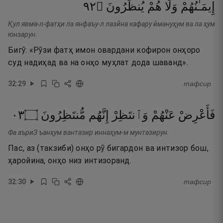
٢٩
۝
يُنظَرُونَ
هُمْ
وَلَا
إِيمَـٰنُهُمْ
Қул явма-л-фатҳи ла янфаъу-л лазӣна кафару ӣмануҳум ва ла ҳум
юнзарун.
Бигӯ: «Рӯзи фатҳ имон овардани кофирон онҳоро
суд надиҳад ва на онҳо муҳлат дода шаванд».
32
:
29
тафсир
٣٠
۝
مُّنتَظِرُونَ
إِنَّهُم
وَٱنتَظِرْ
عَنْهُمْ
فَأَعْرِضْ
Фа аъриЗ ъанҳум вантазир иннаҳум-м мунтазирун.
Пас, аз (такзиби) онҳо рӯ бигардон ва интизор бош,
ҳаройина, онҳо низ интизоранд.
32
:
30
тафсир