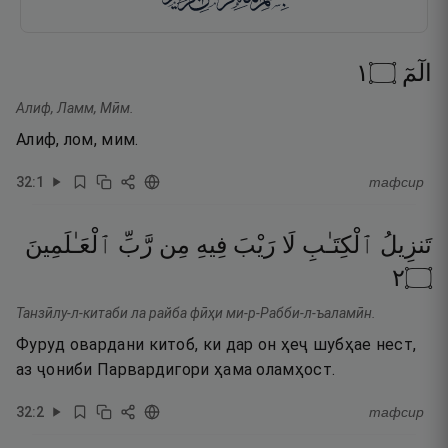
١
۝
الٓمٓ
Алиф, Ламм, Мӣм.
Алиф, лом, мим.
32
:
1
тафсир
تَنزِيلُ
ٱلْكِتَـٰبِ
لَا
رَيْبَ
فِيهِ
مِن
رَّبِّ
ٱلْعَـٰلَمِينَ
٢
۝
Танзӣлу-л-китаби ла райба фӣҳи ми-р-Рабби-л-ъаламӣн.
Фуруд овардани китоб, ки дар он ҳеҷ шубҳае нест,
аз ҷониби Парвардигори ҳама оламҳост.
32
:
2
тафсир