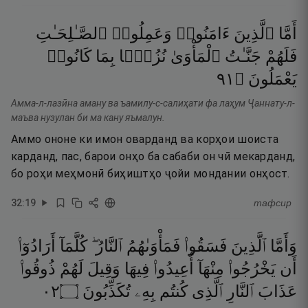
أَمَّا
ٱلَّذِينَ
ءَامَنُوا۟
وَعَمِلُوا۟
ٱلصَّـٰلِحَـٰتِ
فَلَهُمْ
جَنَّـٰتُ
ٱلْمَأْوَىٰ
نُزُلًۢا
بِمَا
كَانُوا۟
١٩
۝
يَعْمَلُونَ
Амма-л-лазӣна аману ва ъамилу-с-салиҳати фа лаҳум Ҷаннату-л-
маъва нузулан би ма кану яъмалун.
Аммо ононе ки имон оварданд ва корҳои шоиста
карданд, пас, барои онҳо ба сабаби он чӣ мекарданд,
бо роҳи меҳмонӣ биҳиштҳо ҷойи мондании онҳост.
32
:
19
тафсир
وَأَمَّا
ٱلَّذِينَ
فَسَقُوا۟
فَمَأْوَىٰهُمُ
ٱلنَّارُ ۖ
كُلَّمَآ
أَرَادُوٓا۟
أَن
يَخْرُجُوا۟
مِنْهَآ
أُعِيدُوا۟
فِيهَا
وَقِيلَ
لَهُمْ
ذُوقُوا۟
٢٠
۝
تُكَذِّبُونَ
بِهِۦ
كُنتُم
ٱلَّذِى
ٱلنَّارِ
عَذَابَ