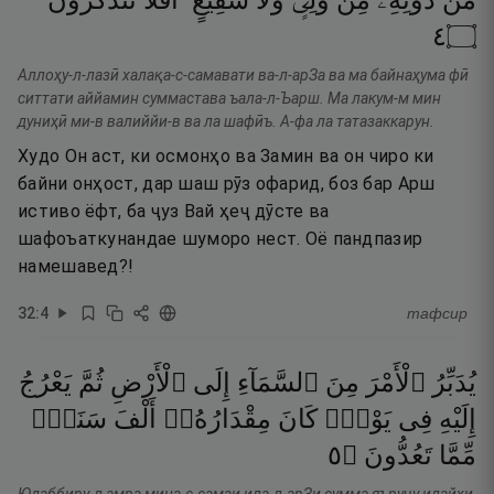
مِّن
دُونِهِۦ
مِن
وَلِىٍّۢ
وَلَا
شَفِيعٍ ۚ
أَفَلَا
تَتَذَكَّرُونَ
٤
۝
Аллоҳу-л-лазӣ халақа-с-самавати ва-л-арЗа ва ма байнаҳума фӣ
ситтати аййамин суммастава ъала-л-Ъарш. Ма лакум-м мин
дуниҳӣ ми-в валиййи-в ва ла шафӣъ. А-фа ла татазаккарун.
Худо Он аст, ки осмонҳо ва Замин ва он чиро ки
байни онҳост, дар шаш рӯз офарид, боз бар Арш
истиво ёфт, ба ҷуз Вай ҳеҷ дӯсте ва
шафоъаткунандае шуморо нест. Оё пандпазир
намешавед?!
32
:
4
тафсир
يُدَبِّرُ
ٱلْأَمْرَ
مِنَ
ٱلسَّمَآءِ
إِلَى
ٱلْأَرْضِ
ثُمَّ
يَعْرُجُ
إِلَيْهِ
فِى
يَوْمٍۢ
كَانَ
مِقْدَارُهُۥٓ
أَلْفَ
سَنَةٍۢ
٥
۝
تَعُدُّونَ
مِّمَّا