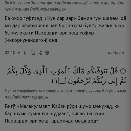
Ва Қолу а-иза Залална фи-л-арЗи аинна лафӣ халқин ҷадӣд. Бал
ҳум би лиқаи Раббиҳим кафирун.
Ва онҳо гуфтанд: «Чун дар зери Замин гум шавем, оё
мо дар офариниши нав боз хоҳем буд?». Балки онҳо
ба мулоқоти Парвардигори хеш кофир
(инкоркунандагон)-анд.
32
:
10
тафсир
۞ قُلْ
يَتَوَفَّىٰكُم
مَّلَكُ
ٱلْمَوْتِ
ٱلَّذِى
وُكِّلَ
بِكُمْ
١١
۝
تُرْجَعُونَ
رَبِّكُمْ
إِلَىٰ
ثُمَّ
Қул ятаваффакум-м малаку-л-мавти-л лазӣ вуккила бикум сумма
ила Раббикум турҷаъун.
Бигӯ: «Малакулмавт Қабзи рӯҳи шумо мекунад, ки
бар шумо гумошта шудааст, сипас, ба сӯйи
Парвардигори хеш гардонида мешавед».