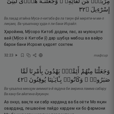
مِرْيَةٍۢ
مِّن
لِّقَآئِهِۦ ۖ
وَجَعَلْنَـٰهُ
هُدًۭى
لِّبَنِىٓ
٢٣
۝
إِسْرَٰٓءِيلَ
Ва лақад атайна Муса-л-китаба фа ла такун фӣ миряти-м ми-л
лиқаиҳ. Ва ҷаъалнаҳу ҳуда-л ли бани Исраӣл.
Ҳаройина, Мӯсоро Китоб додем, пас, аз мулоқоти
вай (Мӯсо ё Китоби ӯ) дар шубҳа мабош ва вайро
барои бани Исроил ҳидоят сохтем.
32
:
23
тафсир
وَجَعَلْنَا
مِنْهُمْ
أَئِمَّةًۭ
يَهْدُونَ
بِأَمْرِنَا
لَمَّا
٢٤
۝
يُوقِنُونَ
بِـَٔايَـٰتِنَا
وَكَانُوا۟
صَبَرُوا۟ ۖ
Ва ҷаъална минҳум аиммата-й яҳдуна би амрина ламма сабару.
Ва кану би айатина йуқинун.
Аз онҳо, вақте ки сабр карданд ва ба оёти Мо яқин
оварданд, пешвоёне пайдо кардем ки бо фармони