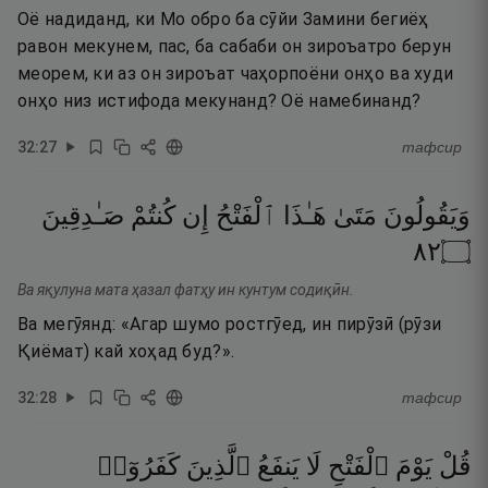
Оё надиданд, ки Мо обро ба сӯйи Замини бегиёҳ
равон мекунем, пас, ба сабаби он зироъатро берун
меорем, ки аз он зироъат чаҳорпоёни онҳо ва худи
онҳо низ истифода мекунанд? Оё намебинанд?
32
:
27
тафсир
وَيَقُولُونَ
مَتَىٰ
هَـٰذَا
ٱلْفَتْحُ
إِن
كُنتُمْ
صَـٰدِقِينَ
٢٨
۝
Ва яқулуна мата ҳазал фатҳу ин кунтум содиқӣн.
Ва мегӯянд: «Агар шумо ростгӯед, ин пирӯзӣ (рӯзи
Қиёмат) кай хоҳад буд?».
32
:
28
тафсир
قُلْ
يَوْمَ
ٱلْفَتْحِ
لَا
يَنفَعُ
ٱلَّذِينَ
كَفَرُوٓا۟