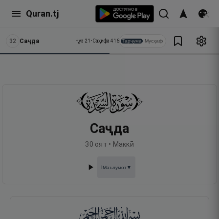
Quran.tj
32
Саҷда
Тарҷума
Мусҳаф
Ҷуз
21
•
Саҳифа
416
Саҷда
30
оят •
Маккӣ
Маълумот
▼
ℹ️