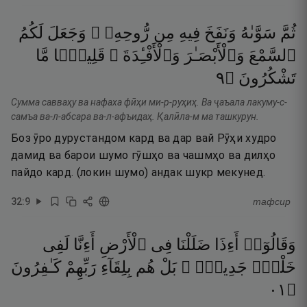
ثُمَّ
سَوَّىٰهُ
وَنَفَخَ
فِيهِ
مِن
رُّوحِهِۦ ۖ
وَجَعَلَ
لَكُمُ
ٱلسَّمْعَ
وَٱلْأَبْصَـٰرَ
وَٱلْأَفْـِٔدَةَ ۚ
قَلِيلًۭا
مَّا
٩
۝
تَشْكُرُونَ
Сумма савваҳу ва нафаха фӣҳи ми-р-руҳиҳ. Ва ҷаъала лакуму-с-
самъа ва-л-абсара ва-л-афъидаҳ. Қалӣла-м ма ташкурун.
Боз ӯро дурустандом кард ва дар вай Рӯҳи худро
дамид ва барои шумо гӯшҳо ва чашмҳо ва дилҳо
пайдо кард. (локин шумо) андак шукр мекунед.
32
:
9
тафсир
وَقَالُوٓا۟
أَءِذَا
ضَلَلْنَا
فِى
ٱلْأَرْضِ
أَءِنَّا
لَفِى
خَلْقٍۢ
جَدِيدٍۭ ۚ
بَلْ
هُم
بِلِقَآءِ
رَبِّهِمْ
كَـٰفِرُونَ
١٠
۝