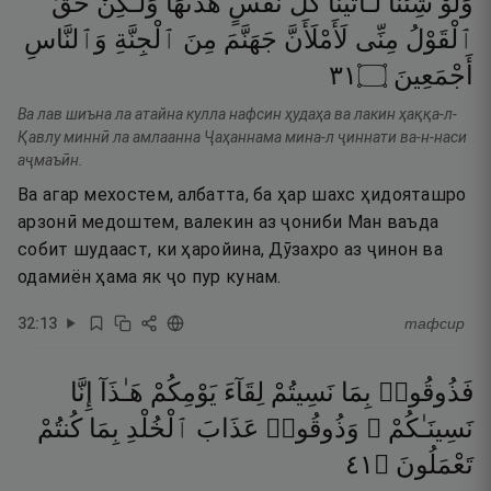
وَلَوْ
شِئْنَا
لَـَٔاتَيْنَا
كُلَّ
نَفْسٍ
هُدَىٰهَا
وَلَـٰكِنْ
حَقَّ
ٱلْقَوْلُ
مِنِّى
لَأَمْلَأَنَّ
جَهَنَّمَ
مِنَ
ٱلْجِنَّةِ
وَٱلنَّاسِ
١٣
۝
أَجْمَعِينَ
Ва лав шиъна ла атайна кулла нафсин ҳудаҳа ва лакин ҳаққа-л-
Қавлу миннӣ ла амлаанна Ҷаҳаннама мина-л ҷиннати ва-н-наси
аҷмаъӣн.
Ва агар мехостем, албатта, ба ҳар шахс ҳидояташро
арзонӣ медоштем, валекин аз ҷониби Ман ваъда
собит шудааст, ки ҳаройина, Дӯзахро аз ҷинон ва
одамиён ҳама як ҷо пур кунам.
32
:
13
тафсир
فَذُوقُوا۟
بِمَا
نَسِيتُمْ
لِقَآءَ
يَوْمِكُمْ
هَـٰذَآ
إِنَّا
نَسِينَـٰكُمْ ۖ
وَذُوقُوا۟
عَذَابَ
ٱلْخُلْدِ
بِمَا
كُنتُمْ
١٤
۝
تَعْمَلُونَ