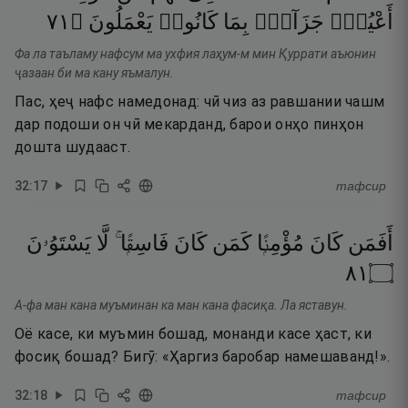
١٧
۝
يَعْمَلُونَ
كَانُوا۟
بِمَا
جَزَآءًۢ
أَعْيُنٍۢ
Фа ла таъламу нафсум ма ухфия лаҳум-м мин Қуррати аъюнин
ҷазаан би ма кану яъмалун.
Пас, ҳеҷ нафс намедонад: чӣ чиз аз равшании чашм
дар подоши он чӣ мекарданд, барои онҳо пинҳон
дошта шудааст.
32
:
17
тафсир
أَفَمَن
كَانَ
مُؤْمِنًۭا
كَمَن
كَانَ
فَاسِقًۭا ۚ
لَّا
يَسْتَوُۥنَ
١٨
۝
А-фа ман кана муъминан ка ман кана фасиқа. Ла яставун.
Оё касе, ки муъмин бошад, монанди касе ҳаст, ки
фосиқ бошад? Бигӯ: «Ҳаргиз баробар намешаванд!».
32
:
18
тафсир