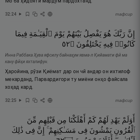
Мо ба ҳидояти мардум пардохтанд.
32
:
24
тафсир
إِنَّ
رَبَّكَ
هُوَ
يَفْصِلُ
بَيْنَهُمْ
يَوْمَ
ٱلْقِيَـٰمَةِ
فِيمَا
٢٥
۝
يَخْتَلِفُونَ
فِيهِ
كَانُوا۟
Инна Раббака Ҳува яфсилу байнаҳум явма-л Қийамати фӣ ма
кану фӣҳи яхталифун.
Ҳаройина, рӯзи Қиёмат дар он чӣ андар он ихтилоф
мекарданд, Парвардигори ту миёни онҳо файсала
хоҳад кард.
32
:
25
тафсир
أَوَلَمْ
يَهْدِ
لَهُمْ
كَمْ
أَهْلَكْنَا
مِن
قَبْلِهِم
مِّنَ
ٱلْقُرُونِ
يَمْشُونَ
فِى
مَسَـٰكِنِهِمْ ۚ
إِنَّ
فِى
ذَٰلِكَ