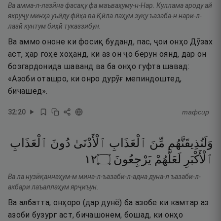
Ва амма-л-лазӣна фасақу фа маъваҳуму-н-Нар. Куллама ароду ай
яхруҷу минҳа уъӣду фӣҳа ва Қӣла лаҳум зуқу ъазаба-н нари-л-
лазӣ кунтум биҳӣ туказзибун.
Ва аммо ононе ки фосиқ буданд, пас, ҷои онҳо Дӯзах
аст, ҳар гоҳе хоҳанд, ки аз он ҷо берун оянд, дар он
бозгардонида шаванд ва ба онҳо гуфта шавад:
«Азоби оташро, ки онро дурӯғ мепиндоштед,
бичашед».
32
:
20
тафсир
وَلَنُذِيقَنَّهُم
مِّنَ
ٱلْعَذَابِ
ٱلْأَدْنَىٰ
دُونَ
ٱلْعَذَابِ
٢١
۝
يَرْجِعُونَ
لَعَلَّهُمْ
ٱلْأَكْبَرِ
Ва ла нузӣқаннаҳум-м мина-л-ъазаби-л-адна дуна-л ъазаби-л-
акбари лаъаллаҳум ярҷиъун.
Ва албатта, онҳоро (дар дунё) ба азобе ки камтар аз
азоби бузург аст, бичашонем, бошад, ки онҳо