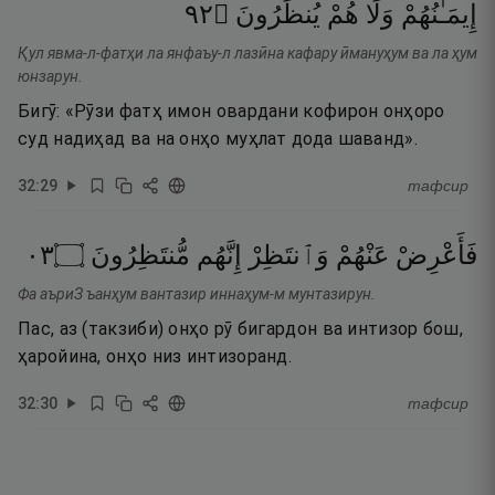
٢٩
۝
يُنظَرُونَ
هُمْ
وَلَا
إِيمَـٰنُهُمْ
Қул явма-л-фатҳи ла янфаъу-л лазӣна кафару ӣмануҳум ва ла ҳум
юнзарун.
Бигӯ: «Рӯзи фатҳ имон овардани кофирон онҳоро
суд надиҳад ва на онҳо муҳлат дода шаванд».
32
:
29
тафсир
٣٠
۝
مُّنتَظِرُونَ
إِنَّهُم
وَٱنتَظِرْ
عَنْهُمْ
فَأَعْرِضْ
Фа аъриЗ ъанҳум вантазир иннаҳум-м мунтазирун.
Пас, аз (такзиби) онҳо рӯ бигардон ва интизор бош,
ҳаройина, онҳо низ интизоранд.
32
:
30
тафсир