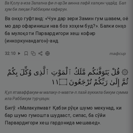
Ва Қолу а-иза Залална фи-л-арЗи аинна лафӣ халқин ҷадӣд. Бал
ҳум би лиқаи Раббиҳим кафирун.
Ва онҳо гуфтанд: «Чун дар зери Замин гум шавем, оё
мо дар офариниши нав боз хоҳем буд?». Балки онҳо
ба мулоқоти Парвардигори хеш кофир
(инкоркунандагон)-анд.
32
:
10
тафсир
۞ قُلْ
يَتَوَفَّىٰكُم
مَّلَكُ
ٱلْمَوْتِ
ٱلَّذِى
وُكِّلَ
بِكُمْ
١١
۝
تُرْجَعُونَ
رَبِّكُمْ
إِلَىٰ
ثُمَّ
Қул ятаваффакум-м малаку-л-мавти-л лазӣ вуккила бикум сумма
ила Раббикум турҷаъун.
Бигӯ: «Малакулмавт Қабзи рӯҳи шумо мекунад, ки
бар шумо гумошта шудааст, сипас, ба сӯйи
Парвардигори хеш гардонида мешавед».