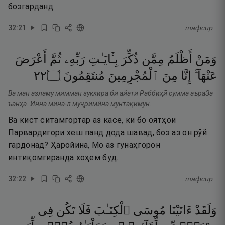
бозгарданд.
32
:
21
тафсир
وَمَنْ
أَظْلَمُ
مِمَّن
ذُكِّرَ
بِـَٔايَـٰتِ
رَبِّهِۦ
ثُمَّ
أَعْرَضَ
٢٢
۝
مُنتَقِمُونَ
ٱلْمُجْرِمِينَ
مِنَ
إِنَّا
عَنْهَآ ۚ
Ва ман азламу мимман зуккира би айати Раббиҳӣ сумма аъраЗа
ъанҳа. Инна мина-л муҷримӣна мунтақимун.
Ва кист ситамгортар аз касе, ки бо оятҳои
Парвардигори хеш панд дода шавад, боз аз он рӯй
гардонад? Ҳаройина, Мо аз гунаҳгорон
интиқомгиранда хоҳем буд.
32
:
22
тафсир
وَلَقَدْ
ءَاتَيْنَا
مُوسَى
ٱلْكِتَـٰبَ
فَلَا
تَكُن
فِى