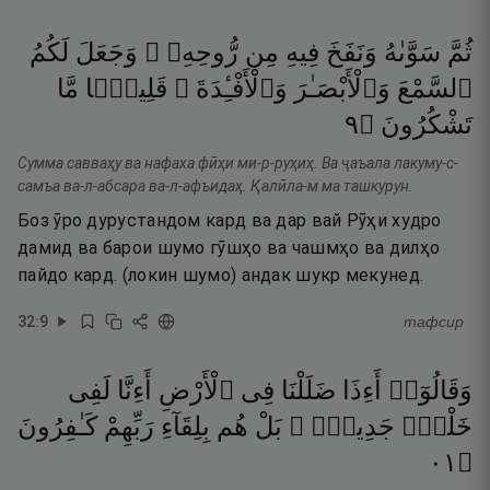
ثُمَّ
سَوَّىٰهُ
وَنَفَخَ
فِيهِ
مِن
رُّوحِهِۦ ۖ
وَجَعَلَ
لَكُمُ
ٱلسَّمْعَ
وَٱلْأَبْصَـٰرَ
وَٱلْأَفْـِٔدَةَ ۚ
قَلِيلًۭا
مَّا
٩
۝
تَشْكُرُونَ
Сумма савваҳу ва нафаха фӣҳи ми-р-руҳиҳ. Ва ҷаъала лакуму-с-
самъа ва-л-абсара ва-л-афъидаҳ. Қалӣла-м ма ташкурун.
Боз ӯро дурустандом кард ва дар вай Рӯҳи худро
дамид ва барои шумо гӯшҳо ва чашмҳо ва дилҳо
пайдо кард. (локин шумо) андак шукр мекунед.
32
:
9
тафсир
وَقَالُوٓا۟
أَءِذَا
ضَلَلْنَا
فِى
ٱلْأَرْضِ
أَءِنَّا
لَفِى
خَلْقٍۢ
جَدِيدٍۭ ۚ
بَلْ
هُم
بِلِقَآءِ
رَبِّهِمْ
كَـٰفِرُونَ
١٠
۝