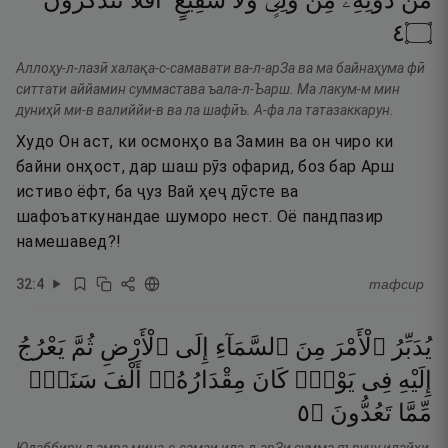
مِّن
دُونِهِۦ
مِن
وَلِىٍّۢ
وَلَا
شَفِيعٍ ۚ
أَفَلَا
تَتَذَكَّرُونَ
٤
۝
Аллоҳу-л-лазӣ халақа-с-самавати ва-л-арЗа ва ма байнаҳума фӣ
ситтати аййамин суммастава ъала-л-Ъарш. Ма лакум-м мин
дуниҳӣ ми-в валиййи-в ва ла шафӣъ. А-фа ла татазаккарун.
Худо Он аст, ки осмонҳо ва Замин ва он чиро ки
байни онҳост, дар шаш рӯз офарид, боз бар Арш
истиво ёфт, ба ҷуз Вай ҳеҷ дӯсте ва
шафоъаткунандае шуморо нест. Оё пандпазир
намешавед?!
32
:
4
тафсир
يُدَبِّرُ
ٱلْأَمْرَ
مِنَ
ٱلسَّمَآءِ
إِلَى
ٱلْأَرْضِ
ثُمَّ
يَعْرُجُ
إِلَيْهِ
فِى
يَوْمٍۢ
كَانَ
مِقْدَارُهُۥٓ
أَلْفَ
سَنَةٍۢ
٥
۝
تَعُدُّونَ
مِّمَّا