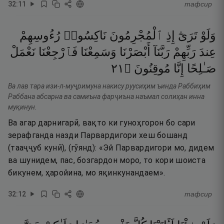
32
:
11
тафсир
وَلَوْ
تَرَىٰٓ
إِذِ
ٱلْمُجْرِمُونَ
نَاكِسُوا۟
رُءُوسِهِمْ
عِندَ
رَبِّهِمْ
رَبَّنَآ
أَبْصَرْنَا
وَسَمِعْنَا
فَٱرْجِعْنَا
نَعْمَلْ
١٢
۝
مُوقِنُونَ
إِنَّا
صَـٰلِحًا
Ва лав тара изи-л-муҷримуна накису руусиҳим ъинда Раббиҳим
Раббана абсарна ва самиъна фарҷиъна наъмал солиҳан инна
муқинун.
Ва агар дарнигарӣ, вақто ки гуноҳгорон бо сари
зерафганда назди Парвардигори хеш бошанд
(тааҷҷуб кунӣ), (гӯянд): «Эй Парвардигори мо, дидем
ва шунидем, пас, бозгардон моро, то кори шоиста
бикунем, ҳаройина, мо яқинкунандаем».
32
:
12
тафсир