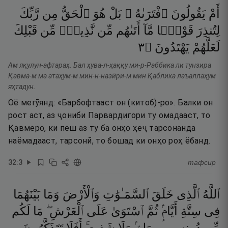
أَمْ
يَقُولُونَ
ٱفْتَرَىٰهُ ۚ
بَلْ
هُوَ
ٱلْحَقُّ
مِن
رَّبِّكَ
لِتُنذِرَ
قَوْمًۭا
مَّآ
أَتَىٰهُم
مِّن
نَّذِيرٍۢ
مِّن
قَبْلِكَ
٣
۝
يَهْتَدُونَ
لَعَلَّهُمْ
Ам яқулун-афтараҳ. Бал ҳува-л-ҳаққу ми-р-Раббика ли тунзира
Қавма-м ма атаҳум-м мин-н-назӣри-м мин Қаблика лаъаллаҳум
яҳтадун.
Оё мегӯянд: «Барбофтааст он (китоб)-ро». Балки он
рост аст, аз ҷониби Парвардигори ту омадааст, то
Қавмеро, ки пеш аз ту ба онҳо ҳеҷ тарсонанда
наёмадааст, тарсонӣ, то бошад ки онҳо роҳ ёбанд.
32
:
3
тафсир
ٱللَّهُ
ٱلَّذِى
خَلَقَ
ٱلسَّمَـٰوَٰتِ
وَٱلْأَرْضَ
وَمَا
بَيْنَهُمَا
فِى
سِتَّةِ
أَيَّامٍۢ
ثُمَّ
ٱسْتَوَىٰ
عَلَى
ٱلْعَرْشِ ۖ
مَا
لَكُم