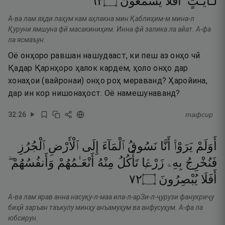
٢٦
۝
يَسْمَعُونَ
أَفَلَا
لَـَٔايَـٰتٍ ۖ
А-ва лам яҳди лаҳум кам аҳлакна мин Қаблиҳим-м мина-л
Қуруни ямшуна фӣ масакиниҳим. Инна фӣ залика ла айат. А-фа
ла ясмаъун.
Оё онҳоро равшан нашудааст, ки пеш аз онҳо чӣ
Қадар Қарнҳоро ҳалок кардем, ҳоло онҳо дар
хонаҳои (вайронаи) онҳо роҳ мераванд? Ҳаройина,
дар ин кор нишонаҳост. Оё намешунаванд?
32
:
26
тафсир
أَوَلَمْ
يَرَوْا۟
أَنَّا
نَسُوقُ
ٱلْمَآءَ
إِلَى
ٱلْأَرْضِ
ٱلْجُرُزِ
فَنُخْرِجُ
بِهِۦ
زَرْعًۭا
تَأْكُلُ
مِنْهُ
أَنْعَـٰمُهُمْ
وَأَنفُسُهُمْ ۖ
٢٧
۝
يُبْصِرُونَ
أَفَلَا
А-ва лам ярав анна насуқу-л-маа ила-л-арЗи-л-ҷурузи фанухриҷу
биҳӣ заръан таъкулу минҳу анъамуҳум ва анфусуҳум. А-фа ла
юбсирун.