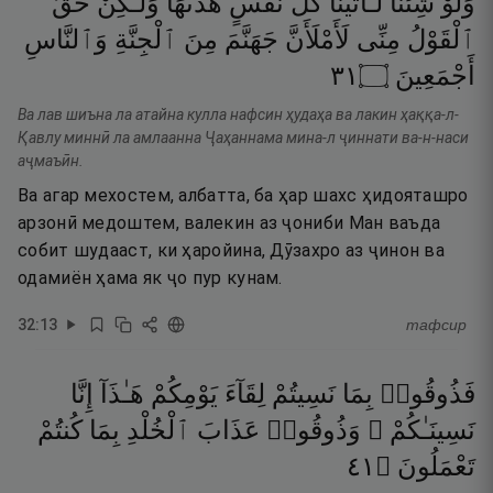
وَلَوْ
شِئْنَا
لَـَٔاتَيْنَا
كُلَّ
نَفْسٍ
هُدَىٰهَا
وَلَـٰكِنْ
حَقَّ
ٱلْقَوْلُ
مِنِّى
لَأَمْلَأَنَّ
جَهَنَّمَ
مِنَ
ٱلْجِنَّةِ
وَٱلنَّاسِ
١٣
۝
أَجْمَعِينَ
Ва лав шиъна ла атайна кулла нафсин ҳудаҳа ва лакин ҳаққа-л-
Қавлу миннӣ ла амлаанна Ҷаҳаннама мина-л ҷиннати ва-н-наси
аҷмаъӣн.
Ва агар мехостем, албатта, ба ҳар шахс ҳидояташро
арзонӣ медоштем, валекин аз ҷониби Ман ваъда
собит шудааст, ки ҳаройина, Дӯзахро аз ҷинон ва
одамиён ҳама як ҷо пур кунам.
32
:
13
тафсир
فَذُوقُوا۟
بِمَا
نَسِيتُمْ
لِقَآءَ
يَوْمِكُمْ
هَـٰذَآ
إِنَّا
نَسِينَـٰكُمْ ۖ
وَذُوقُوا۟
عَذَابَ
ٱلْخُلْدِ
بِمَا
كُنتُمْ
١٤
۝
تَعْمَلُونَ