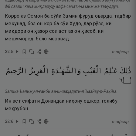
Юдаббиру-л амра мина-с-самаи ила-л-арЗи сумма яъруҷу илайҳи
фӣ явмин кана миқдаруҳу алфа санати-м мим ма таъуддун.
Корро аз Осмон ба сӯйи Замин фуруд оварда, тадбир
мекунад, боз он кор ба сӯи Худо, дар рӯзе, ки
миқдори он ҳазор сол аст аз он ҳисоб, ки
мешуморед, боло меравад.
32
:
5
тафсир
ذَٰلِكَ
عَـٰلِمُ
ٱلْغَيْبِ
وَٱلشَّهَـٰدَةِ
ٱلْعَزِيزُ
ٱلرَّحِيمُ
٦
۝
Залика Ъалиму-л-ғайби ва-ш-шаҳадати-л Ъазӣзу-р-Раҳӣм.
Ин аст сифати Донандаи ниҳону ошкор, ғолибу
меҳрубон.
32
:
6
тафсир