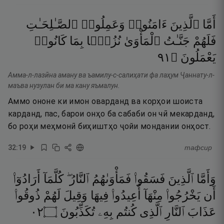
أَمَّا
ٱلَّذِينَ
ءَامَنُوا۟
وَعَمِلُوا۟
ٱلصَّـٰلِحَـٰتِ
فَلَهُمْ
جَنَّـٰتُ
ٱلْمَأْوَىٰ
نُزُلًۢا
بِمَا
كَانُوا۟
١٩
۝
يَعْمَلُونَ
Амма-л-лазӣна аману ва ъамилу-с-салиҳати фа лаҳум Ҷаннату-л-
маъва нузулан би ма кану яъмалун.
Аммо ононе ки имон оварданд ва корҳои шоиста
карданд, пас, барои онҳо ба сабаби он чӣ мекарданд,
бо роҳи меҳмонӣ биҳиштҳо ҷойи мондании онҳост.
32
:
19
тафсир
وَأَمَّا
ٱلَّذِينَ
فَسَقُوا۟
فَمَأْوَىٰهُمُ
ٱلنَّارُ ۖ
كُلَّمَآ
أَرَادُوٓا۟
أَن
يَخْرُجُوا۟
مِنْهَآ
أُعِيدُوا۟
فِيهَا
وَقِيلَ
لَهُمْ
ذُوقُوا۟
٢٠
۝
تُكَذِّبُونَ
بِهِۦ
كُنتُم
ٱلَّذِى
ٱلنَّارِ
عَذَابَ