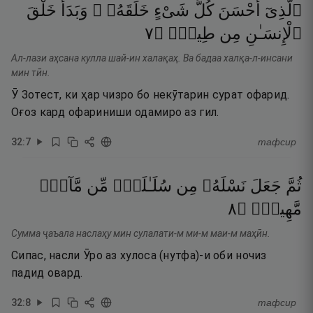
ٱلَّذِىٓ
أَحْسَنَ
كُلَّ
شَىْءٍ
خَلَقَهُۥ ۖ
وَبَدَأَ
خَلْقَ
٧
۝
طِينٍۢ
مِن
ٱلْإِنسَـٰنِ
Ал-лази аҳсана кулла шай-ин халақаҳ. Ва бадаа халқа-л-инсани
мин тӣн.
Ӯ Зотест, ки ҳар чизро бо некӯтарин сурат офарид.
Оғоз кард офариниши одамиро аз гил.
32
:
7
тафсир
ثُمَّ
جَعَلَ
نَسْلَهُۥ
مِن
سُلَـٰلَةٍۢ
مِّن
مَّآءٍۢ
٨
۝
مَّهِينٍۢ
Сумма ҷаъала наслаҳу мин сулалати-м ми-м маи-м маҳӣн.
Сипас, насли Ӯро аз хулоса (нутфа)-и оби ночиз
падид овард.
32
:
8
тафсир