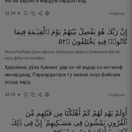
Мо ба ҳидояти мардум пардохтанд.
32
:
24
тафсир
إِنَّ
رَبَّكَ
هُوَ
يَفْصِلُ
بَيْنَهُمْ
يَوْمَ
ٱلْقِيَـٰمَةِ
فِيمَا
٢٥
۝
يَخْتَلِفُونَ
فِيهِ
كَانُوا۟
Инна Раббака Ҳува яфсилу байнаҳум явма-л Қийамати фӣ ма
кану фӣҳи яхталифун.
Ҳаройина, рӯзи Қиёмат дар он чӣ андар он ихтилоф
мекарданд, Парвардигори ту миёни онҳо файсала
хоҳад кард.
32
:
25
тафсир
أَوَلَمْ
يَهْدِ
لَهُمْ
كَمْ
أَهْلَكْنَا
مِن
قَبْلِهِم
مِّنَ
ٱلْقُرُونِ
يَمْشُونَ
فِى
مَسَـٰكِنِهِمْ ۚ
إِنَّ
فِى
ذَٰلِكَ