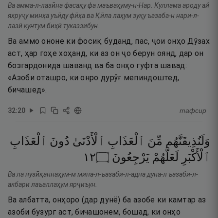
Ва амма-л-лазӣна фасақу фа маъваҳуму-н-Нар. Куллама ароду ай
яхруҷу минҳа уъӣду фӣҳа ва Қӣла лаҳум зуқу ъазаба-н нари-л-
лазӣ кунтум биҳӣ туказзибун.
Ва аммо ононе ки фосиқ буданд, пас, ҷои онҳо Дӯзах
аст, ҳар гоҳе хоҳанд, ки аз он ҷо берун оянд, дар он
бозгардонида шаванд ва ба онҳо гуфта шавад:
«Азоби оташро, ки онро дурӯғ мепиндоштед,
бичашед».
32
:
20
тафсир
وَلَنُذِيقَنَّهُم
مِّنَ
ٱلْعَذَابِ
ٱلْأَدْنَىٰ
دُونَ
ٱلْعَذَابِ
٢١
۝
يَرْجِعُونَ
لَعَلَّهُمْ
ٱلْأَكْبَرِ
Ва ла нузӣқаннаҳум-м мина-л-ъазаби-л-адна дуна-л ъазаби-л-
акбари лаъаллаҳум ярҷиъун.
Ва албатта, онҳоро (дар дунё) ба азобе ки камтар аз
азоби бузург аст, бичашонем, бошад, ки онҳо