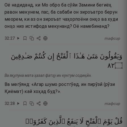
Оё надиданд, ки Мо обро ба сӯйи Замини бегиёҳ
равон мекунем, пас, ба сабаби он зироъатро берун
меорем, ки аз он зироъат чаҳорпоёни онҳо ва худи
онҳо низ истифода мекунанд? Оё намебинанд?
32
:
27
тафсир
وَيَقُولُونَ
مَتَىٰ
هَـٰذَا
ٱلْفَتْحُ
إِن
كُنتُمْ
صَـٰدِقِينَ
٢٨
۝
Ва яқулуна мата ҳазал фатҳу ин кунтум содиқӣн.
Ва мегӯянд: «Агар шумо ростгӯед, ин пирӯзӣ (рӯзи
Қиёмат) кай хоҳад буд?».
32
:
28
тафсир
قُلْ
يَوْمَ
ٱلْفَتْحِ
لَا
يَنفَعُ
ٱلَّذِينَ
كَفَرُوٓا۟