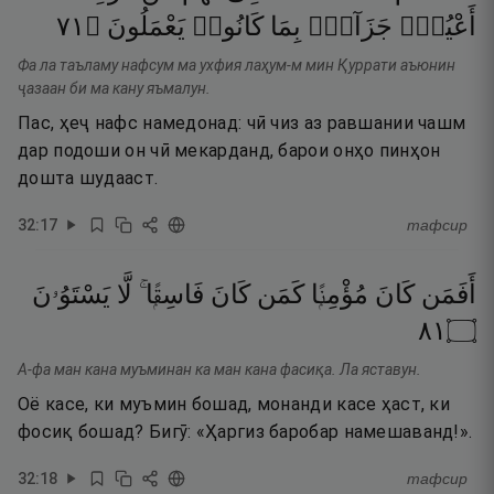
١٧
۝
يَعْمَلُونَ
كَانُوا۟
بِمَا
جَزَآءًۢ
أَعْيُنٍۢ
Фа ла таъламу нафсум ма ухфия лаҳум-м мин Қуррати аъюнин
ҷазаан би ма кану яъмалун.
Пас, ҳеҷ нафс намедонад: чӣ чиз аз равшании чашм
дар подоши он чӣ мекарданд, барои онҳо пинҳон
дошта шудааст.
32
:
17
тафсир
أَفَمَن
كَانَ
مُؤْمِنًۭا
كَمَن
كَانَ
فَاسِقًۭا ۚ
لَّا
يَسْتَوُۥنَ
١٨
۝
А-фа ман кана муъминан ка ман кана фасиқа. Ла яставун.
Оё касе, ки муъмин бошад, монанди касе ҳаст, ки
фосиқ бошад? Бигӯ: «Ҳаргиз баробар намешаванд!».
32
:
18
тафсир