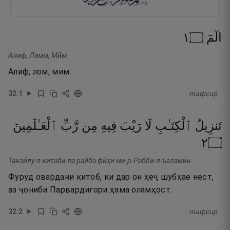
١
۝
الٓمٓ
Алиф, Ламм, Мӣм.
Алиф, лом, мим.
32
:
1
тафсир
تَنزِيلُ
ٱلْكِتَـٰبِ
لَا
رَيْبَ
فِيهِ
مِن
رَّبِّ
ٱلْعَـٰلَمِينَ
٢
۝
Танзӣлу-л-китаби ла райба фӣҳи ми-р-Рабби-л-ъаламӣн.
Фуруд овардани китоб, ки дар он ҳеҷ шубҳае нест,
аз ҷониби Парвардигори ҳама оламҳост.
32
:
2
тафсир