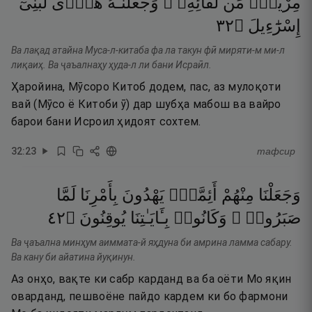
مِرْيَةٍۢ
مِّن
لِّقَآئِهِۦ ۖ
وَجَعَلْنَـٰهُ
هُدًۭى
لِّبَنِىٓ
٢٣
۝
إِسْرَٰٓءِيلَ
Ва лақад атайна Муса-л-китаба фа ла такун фӣ миряти-м ми-л
лиқаиҳ. Ва ҷаъалнаҳу ҳуда-л ли бани Исраӣл.
Ҳаройина, Мӯсоро Китоб додем, пас, аз мулоқоти
вай (Мӯсо ё Китоби ӯ) дар шубҳа мабош ва вайро
барои бани Исроил ҳидоят сохтем.
32
:
23
тафсир
وَجَعَلْنَا
مِنْهُمْ
أَئِمَّةًۭ
يَهْدُونَ
بِأَمْرِنَا
لَمَّا
٢٤
۝
يُوقِنُونَ
بِـَٔايَـٰتِنَا
وَكَانُوا۟
صَبَرُوا۟ ۖ
Ва ҷаъална минҳум аиммата-й яҳдуна би амрина ламма сабару.
Ва кану би айатина йуқинун.
Аз онҳо, вақте ки сабр карданд ва ба оёти Мо яқин
оварданд, пешвоёне пайдо кардем ки бо фармони