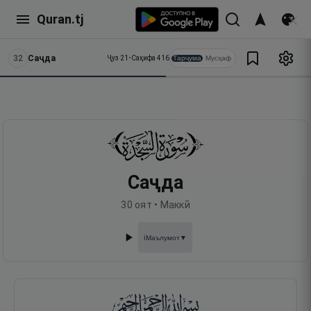
Quran.tj
32
Саҷда
Тарҷума
Мусҳаф
Ҷуз
21
•
Саҳифа
416
Саҷда
30
оят •
Маккӣ
Маълумот
▼
ℹ️