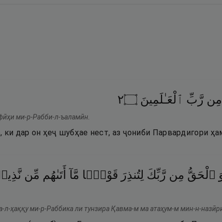
٢
۝
ٱلْعَـٰلَمِينَ
رَّبِّ
مِن
 фӣҳи ми-р-Рабби-л-ъаламӣн.
 ки дар он ҳеҷ шубҳае нест, аз ҷониби Парвардигори ҳа
َ
ٱلْحَقُّ
مِن
رَّبِّكَ
لِتُنذِرَ
قَوْمًۭا
مَّآ
أَتَىٰهُم
مِّن
نَّذِي
ва-л-ҳаққу ми-р-Раббика ли тунзира Қавма-м ма атаҳум-м мин-н-назӣ