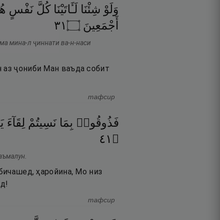
وَلَوْ
شِئْنَا
لَـَٔاتَيْنَا
كُلَّ
نَفْسٍ
هُد
١٣
۝
أَجْمَعِينَ
ма мина-л ҷиннати ва-н-наси
н аз ҷониби Ман ваъда собит
тафсир
فَذُوقُوا۟
بِمَا
نَسِيتُمْ
لِقَآءَ
يَ
١٤
۝
таъмалун.
 бичашед, ҳаройина, Мо низ
д!
тафсир