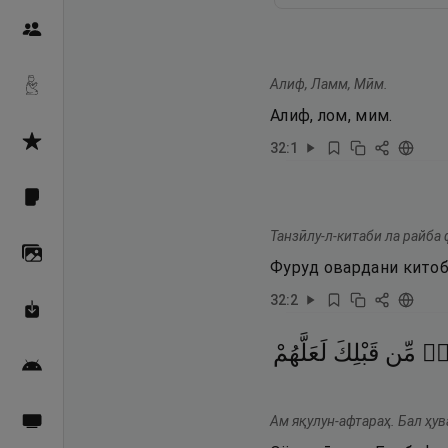
Пайғамбарон
Алиф, Ламм, Мӣм.
Дуоҳо
Алиф, лом, мим.
Асмоул Ҳусно
32
:
1
Фарзи айн
Танзӣлу-л-китаби ла райба
Галерея
Фуруд овардани китоб,
32
:
2
Махзани Маърифат
رٍۢ
مِّن
قَبْلِكَ
لَعَلَّهُمْ
Барномаи мобилӣ
Ам яқулун-афтараҳ. Бал ҳу
Пахшҳои зинда