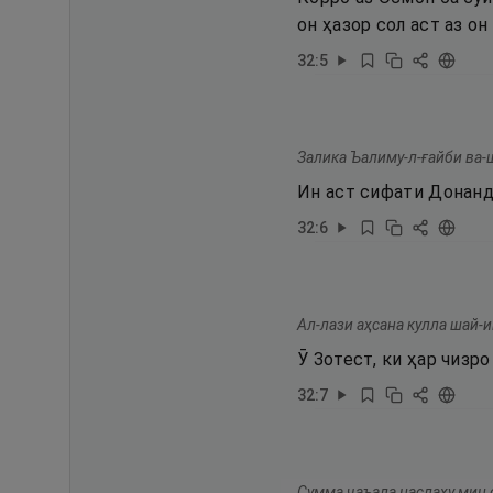
он ҳазор сол аст аз о
32
:
5
Залика Ъалиму-л-ғайби ва-
Ин аст сифати Донанд
32
:
6
Ал-лази аҳсана кулла шай-и
Ӯ Зотест, ки ҳар чизр
32
:
7
Сумма ҷаъала наслаҳу мин 