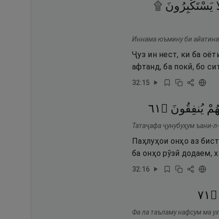
ا
يَسْتَكْبِرُونَ ۩
Иннама юъмину би айатина-л
Ҷуз ин нест, ки ба оё
афтанд, ба покӣ, бо 
32
:
15
١٦
۝
يُنفِقُونَ
هُمْ
Татаҷафа ҷунубуҳум ъани-л
Паҳлуҳои онҳо аз бист
ба онҳо рӯзӣ додаем, 
32
:
16
١٧
۝
Фа ла таъламу нафсум ма у