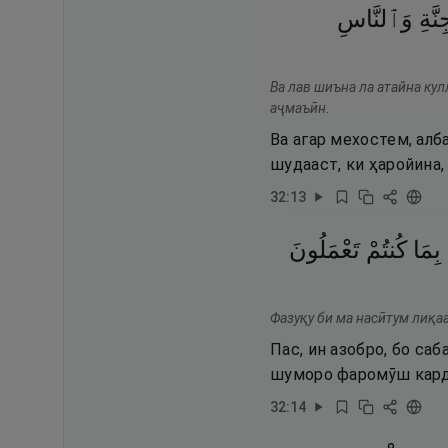
نَّةِ
وَٱلنَّاسِ
Ва лав шиъна ла атайна ку
аҷмаъӣн.
Ва агар мехостем, ал
шудааст, ки ҳаройина,
32
:
13
بِمَا
كُنتُمْ
تَعْمَلُونَ
Фазуқу би ма насӣтум лиқаа
Пас, ин азобро, бо са
шуморо фаромӯш карде
32
:
14