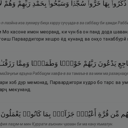
ذُكِّرُوا۟
بِهَا
خَرُّوا۟
سُجَّدًۭا
وَسَبَّحُوا۟
بِحَمْدِ
رَبِّهِمْ
وَهُمْ
لَ
-лазӣна иза зуккиру биҳа харру суҷҷада-в ва саббаҳу би ҳамди Рабб
ти Мо касоне имон меоранд, ки чун ба он панд дода шава
ситоиш Парвардигори хешро ёд кунанд ва онҳо такаббурӣ
جِعِ
يَدْعُونَ
رَبَّهُمْ
خَوْفًۭا
وَطَمَعًۭا
وَمِمَّا
رَزَقْنَـٰ
-маЗаҷиъи ядъуна Раббаҳум хавфа-в ва тамаъа-в ва мим ма разақнаҳ
ари хоб дур мемонад, Парвардигори худро бо тарс ва ум
харҷ мекунанд.
هُم
مِّن
قُرَّةِ
أَعْيُنٍۢ
جَزَآءًۢ
بِمَا
كَانُوا۟
يَعْمَلُونَ
хфия лаҳум-м мин Қуррати аъюнин ҷазаан би ма кану яъмалун.