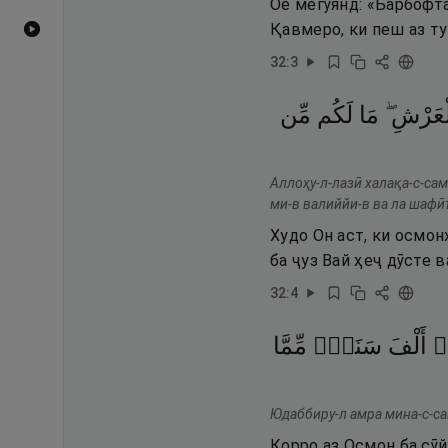
Оё мегӯянд: «Барбофта
Қавмеро, ки пеш аз ту
Видеоҳои YouTube
32
:
3
ٱلْعَرْشِ
مَا
لَكُم
مِّن
Аллоҳу-л-лазӣ халақа-с-са
ми-в валиййи-в ва ла шафӣъ
Худо Он аст, ки осмон
ба ҷуз Вай ҳеҷ дӯсте
32
:
4
ٓ
أَلْفَ
سَنَةٍۢ
مِّمَّا
Юдаббиру-л амра мина-с-са
Корро аз Осмон ба сӯй