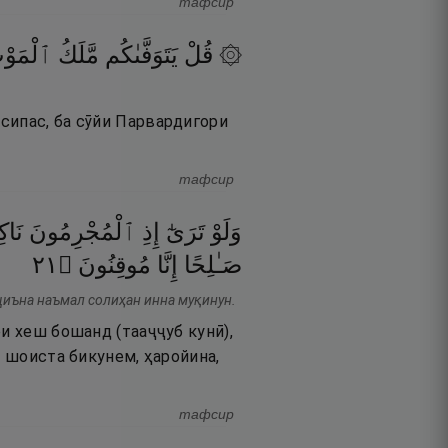
тафсир
۞ قُلْ
يَتَوَفَّىٰكُم
مَّلَكُ
ٱلْمَوْ
сипас, ба сӯйи Парвардигори
тафсир
وَلَوْ
تَرَىٰٓ
إِذِ
ٱلْمُجْرِمُونَ
نَا
١٢
۝
مُوقِنُونَ
إِنَّا
صَـٰلِحًا
ҷиъна наъмал солиҳан инна муқинун.
и хеш бошанд (тааҷҷуб кунӣ),
и шоиста бикунем, ҳаройина,
тафсир