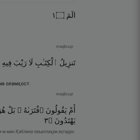
١
۝
الٓمٓ
тафсир
تَنزِيلُ
ٱلْكِتَـٰبِ
لَا
رَيْبَ
فِيهِ
ма оламҳост.
тафсир
أَمْ
يَقُولُونَ
ٱفْتَرَىٰهُ ۚ
بَلْ
هُو
٣
۝
يَهْتَدُونَ
ри-м мин Қаблика лаъаллаҳум яҳтадун.