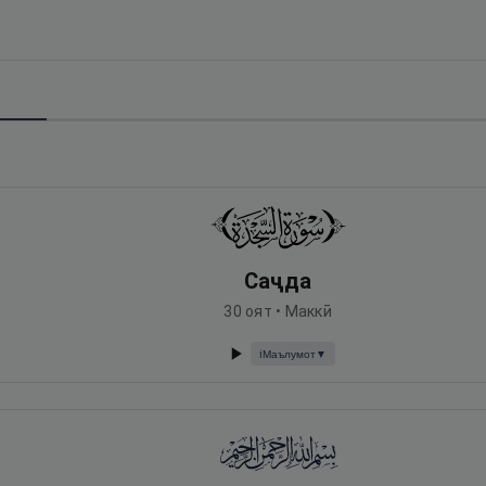
Саҷда
30
оят •
Маккӣ
Маълумот
▼
ℹ️