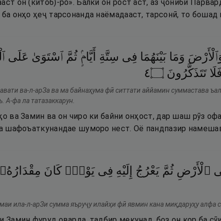
аст он (китоб)-ро». Балки он рост аст, аз ҷониби Парвар
 ба онҳо ҳеҷ тарсонанда наёмадааст, тарсонӣ, то бошад 
َٱلْأَرْضَ
وَمَا
بَيْنَهُمَا
فِى
سِتَّةِ
أَيَّامٍۢ
ثُمَّ
ٱسْتَوَىٰ
عَلَى
 ۖ
٤
۝
تَتَذَكَّرُونَ
فَلَا
мавати ва-л-арЗа ва ма байнаҳума фӣ ситтати аййамин суммастава ъа
. А-фа ла татазаккарун.
ҳо ва Замин ва он чиро ки байни онҳост, дар шаш рӯз оф
 ва шафоъаткунандае шуморо нест. Оё пандпазир намеша
َى
ٱلْأَرْضِ
ثُمَّ
يَعْرُجُ
إِلَيْهِ
فِى
يَوْمٍۢ
كَانَ
مِقْدَارُهُۥ
маи ила-л-арЗи сумма яъруҷу илайҳи фӣ явмин кана миқдаруҳу алфа 
и Замин фуруд оварда, тадбир мекунад, боз он кор ба сӯи