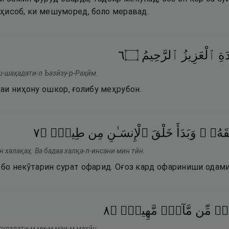
н ҳисоб, ки мешуморед, боло меравад.
٦
۝
ٱلرَّحِيمُ
ٱلْعَزِيزُ
َةِ
ш-шаҳадати-л Ъазӣзу-р-Раҳӣм.
аи ниҳону ошкор, ғолибу меҳрубон.
٧
۝
طِينٍۢ
مِن
ٱلْإِنسَـٰنِ
خَلْقَ
وَبَدَأَ
لَقَهُۥ
н халақаҳ. Ва бадаа халқа-л-инсани мин тӣн.
о бо некӯтарин сурат офарид. Оғоз кард офариниши одами
٨
۝
مَّهِينٍۢ
مَّآءٍۢ
مِّن
ةٍۢ
сулалати-м ми-м маи-м маҳӣн.