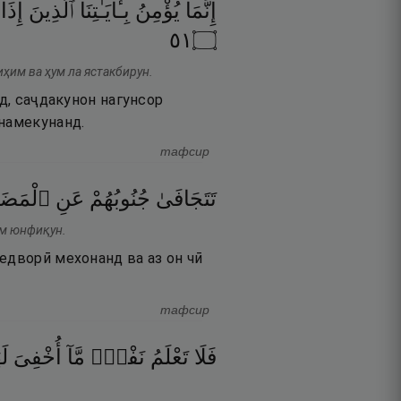
إِنَّمَا
يُؤْمِنُ
بِـَٔايَـٰتِنَا
ٱلَّذِينَ
إِذَا
١٥
۝
иҳим ва ҳум ла ястакбирун.
нд, саҷдакунон нагунсор
 намекунанд.
тафсир
تَتَجَافَىٰ
جُنُوبُهُمْ
عَنِ
ٱلْمَضَا
ум юнфиқун.
едворӣ мехонанд ва аз он чӣ
тафсир
فَلَا
تَعْلَمُ
نَفْسٌۭ
مَّآ
أُخْفِىَ
لَ