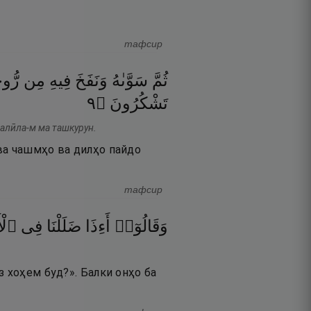
тафсир
ثُمَّ
سَوَّىٰهُ
وَنَفَخَ
فِيهِ
مِن
رّ ۖ
٩
۝
تَشْكُرُونَ
Қалӣла-м ма ташкурун.
ва чашмҳо ва дилҳо пайдо
тафсир
وَقَالُوٓا۟
أَءِذَا
ضَلَلْنَا
فِى
ٱلْأ
з хоҳем буд?». Балки онҳо ба