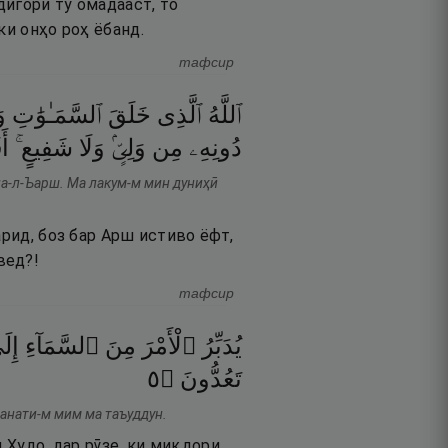
дигори ту омадааст, то
ки онҳо роҳ ёбанд.
тафсир
ٱللَّهُ
ٱلَّذِى
خَلَقَ
ٱلسَّمَـٰوَٰتِ
و
دُونِهِۦ
مِن
وَلِىٍّۢ
وَلَا
شَفِيعٍ ۚ
أَ
ла-л-Ъарш. Ма лакум-м мин дуниҳӣ
арид, боз бар Арш истиво ёфт,
вед?!
тафсир
يُدَبِّرُ
ٱلْأَمْرَ
مِنَ
ٱلسَّمَآءِ
إِل
٥
۝
تَعُدُّونَ
санати-м мим ма таъуддун.
 Худо, дар рӯзе, ки миқдори