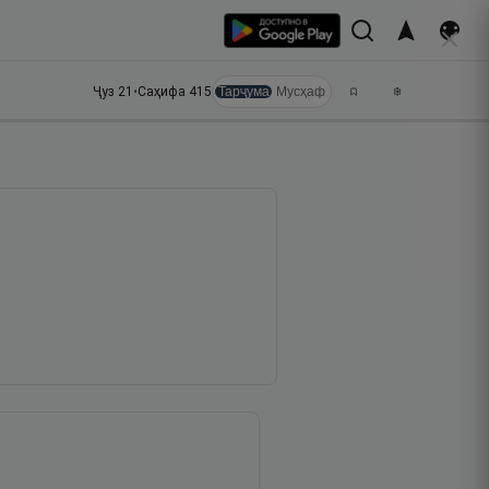
Ҷуз
21
•
Саҳифа
415
Тарҷума
Мусҳаф