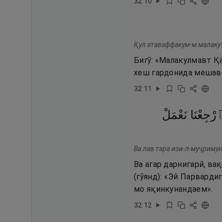
32
:
10
Қул ятаваффакум-м малаку-
Бигӯ: «Малакулмавт Қ
хеш гардонида мешав
32
:
11
رْجِعْنَا
نَعْمَلْ
Ва лав тара изи-л-муҷриму
Ва агар дарнигарӣ, ва
(гӯянд): «Эй Парварди
мо яқинкунандаем».
32
:
12