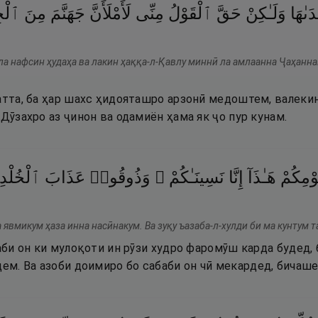
َىٰهَا
وَلَـٰكِنْ
حَقَّ
ٱلْقَوْلُ
مِنِّى
لَأَمْلَأَنَّ
جَهَنَّمَ
مِنَ
ٱلْجِ
лла нафсин ҳудаҳа ва лакин ҳаққа-л-Қавлу миннӣ ла амлаанна Ҷаҳанна
батта, ба ҳар шахс ҳидояташро арзонӣ медоштем, валеки
 Дӯзахро аз ҷинон ва одамиён ҳама як ҷо пур кунам.
وْمِكُمْ
هَـٰذَآ
إِنَّا
نَسِينَـٰكُمْ ۖ
وَذُوقُوا۟
عَذَابَ
ٱلْخُلْدِ
 явмикум ҳаза инна насӣнакум. Ва зуқу ъазаба-л-хулди би ма кунтум 
баби он ки мулоқоти ин рӯзи худро фаромӯш карда будед,
м. Ва азоби доимиро бо сабаби он чӣ мекардед, бичаше