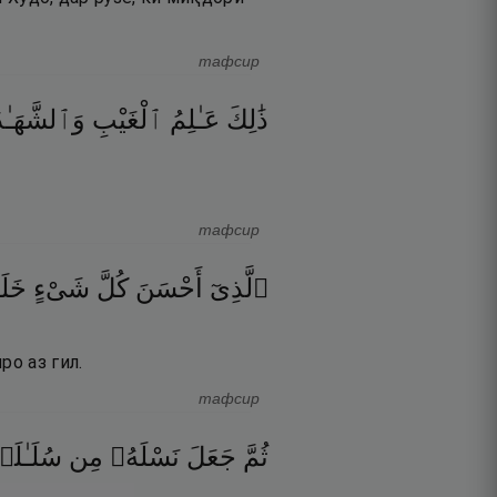
тафсир
ذَٰلِكَ
عَـٰلِمُ
ٱلْغَيْبِ
وَٱلشَّهَـٰد
тафсир
ٱلَّذِىٓ
أَحْسَنَ
كُلَّ
شَىْءٍ
خَ ۖ
ро аз гил.
тафсир
ثُمَّ
جَعَلَ
نَسْلَهُۥ
مِن
سُلَـٰلَ