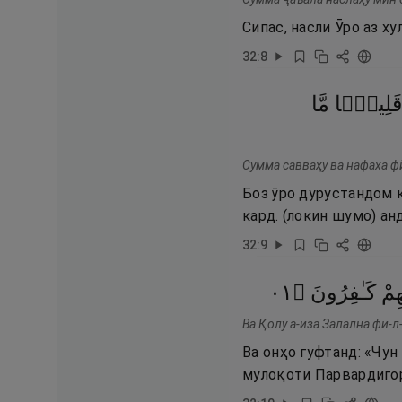
Сипас, насли Ӯро аз ху
32
:
8
قَلِيلًۭا
مَّا
Сумма савваҳу ва нафаха фӣ
Боз ӯро дурустандом 
кард. (локин шумо) ан
32
:
9
١٠
۝
كَـٰفِرُونَ
هِمْ
Ва Қолу а-иза Залална фи-
Ва онҳо гуфтанд: «Чун
мулоқоти Парвардигор