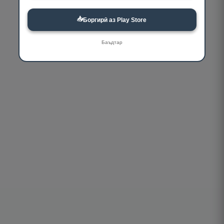
📥
Боргирӣ аз Play Store
Баъдтар