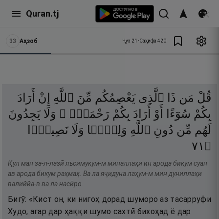
Quran.tj
33
Аҳзоб
Ҷуз
21
•
Саҳифа
420
قُلْ
مَن
ذَا
ٱلَّذِى
يَعْصِمُكُم
مِّنَ
ٱللَّهِ
إِنْ
أَرَادَ
بِكُمْ
سُوٓءًا
أَوْ
أَرَادَ
بِكُمْ
رَحْمَةًۭ ۚ
وَلَا
يَجِدُونَ
لَهُم
مِّن
دُونِ
ٱللَّهِ
وَلِيًّۭا
وَلَا
نَصِيرًۭا
١٧
۝
Қул ман за-л-лазӣ яъсимукум-м миналлаҳи ин арода бикум суан
ав арода бикум раҳмаҳ. Ва ла яҷидуна лаҳум-м мин дуниллаҳи
валиййа-в ва ла насӣро.
Бигӯ: «Кист он, ки нигоҳ дорад шуморо аз тасарруфи
Худо, агар дар ҳаққи шумо сахтӣ бихоҳад ё дар