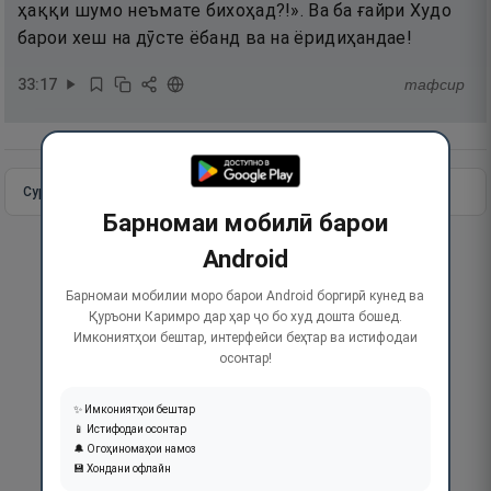
ҳаққи шумо неъмате бихоҳад?!». Ва ба ғайри Худо
барои хеш на дӯсте ёбанд ва на ёридиҳандае!
33
:
17
тафсир
Сураи пурра
Идома додан
Барномаи мобилӣ барои
Android
Барномаи мобилии моро барои Android боргирӣ кунед ва
Қуръони Каримро дар ҳар ҷо бо худ дошта бошед.
Имкониятҳои бештар, интерфейси беҳтар ва истифодаи
осонтар!
✨ Имкониятҳои бештар
📱 Истифодаи осонтар
🔔 Огоҳиномаҳои намоз
💾 Хондани офлайн