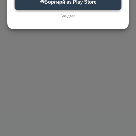
📥
Боргирӣ аз Play Store
Баъдтар