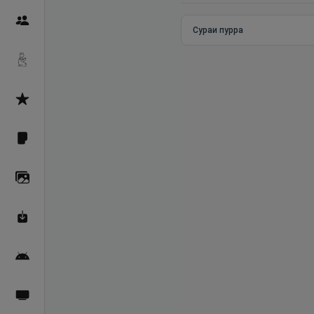
Пайғамбарон
Сураи пурра
Дуоҳо
Асмоул Ҳусно
Фарзи айн
Галерея
Махзани Маърифат
Барномаи мобилӣ
Пахшҳои зинда