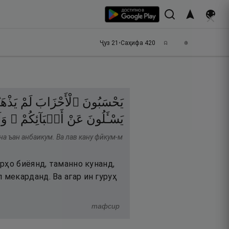
Ҷуз
21
•
Саҳифа
420
يَحْسَبُونَ
ٱلْأَحْزَابَ
لَمْ
يَذ ۖ
يَسْـَٔلُونَ
عَنْ
أَنۢبَآئِكُمْ ۖ
وَل
уна ъан анбаикум. Ва лав кану фӣкум-м
рҳо биёянд, таманно кунанд,
мекарданд. Ва агар ин гуруҳ
тафсир