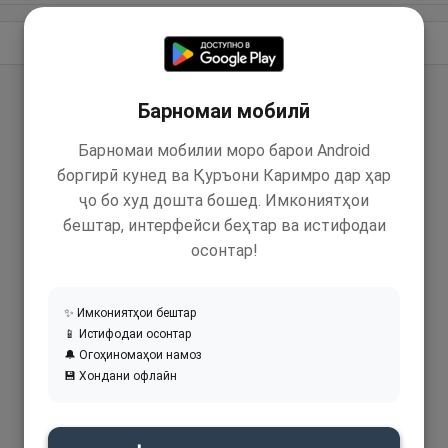
Идома додан
Барномаи мобилӣ
Барномаи мобилии моро барои Android
боргирӣ кунед ва Қуръони Каримро дар ҳар
ҷо бо худ дошта бошед. Имкониятҳои
бештар, интерфейси беҳтар ва истифодаи
осонтар!
✨ Имкониятҳои бештар
📱 Истифодаи осонтар
🔔 Огоҳиномаҳои намоз
💾 Хондани офлайн