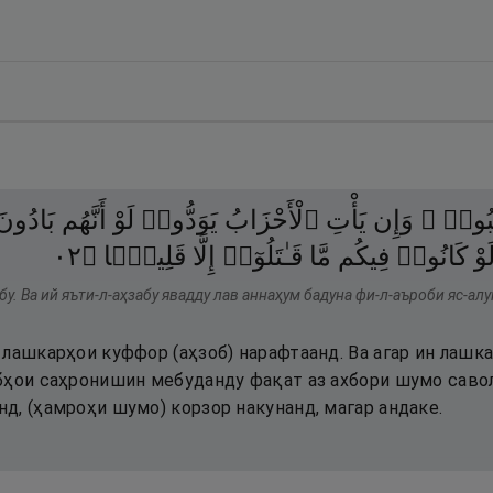
ْهَبُوا۟
وَإِن
يَأْتِ
ٱلْأَحْزَابُ
يَوَدُّوا۟
لَوْ
أَنَّهُم
بَادُونَ
٢٠
۝
قَلِيلًۭا
إِلَّا
قَـٰتَلُوٓا۟
مَّا
فِيكُم
كَانُوا۟
َوْ
бу. Ва ий яъти-л-аҳзабу явадду лав аннаҳум бадуна фи-л-аъроби яс-ал
лашкарҳои куффор (аҳзоб) нарафтаанд. Ва агар ин лашка
бҳои саҳронишин мебуданду фақат аз ахбори шумо савол 
д, (ҳамроҳи шумо) корзор накунанд, магар андаке.