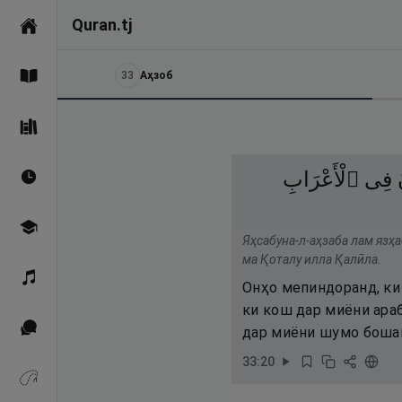
Quran.tj
Асосӣ
33
Аҳзоб
Қуръон
Саҳеҳи Бухорӣ
فِى
ٱلْأَعْرَابِ
Вақтҳои намоз
Омӯзиш
Яҳсабуна-л-аҳзаба лам язҳа
ма Қоталу илла Қалӣла.
Қироат
Онҳо мепиндоранд, ки 
ки кош дар миёни ара
Иқтибосҳо аз Қуръон
дар миёни шумо бошан
33
:
20
Зикрҳо