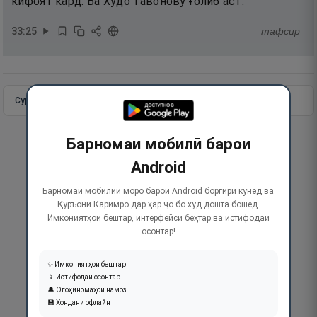
кифоят кард. Ва Худо тавонову ғолиб аст.
33
:
25
тафсир
Сураи пурра
Идома додан
Барномаи мобилӣ барои
Android
Барномаи мобилии моро барои Android боргирӣ кунед ва
Қуръони Каримро дар ҳар ҷо бо худ дошта бошед.
Имкониятҳои бештар, интерфейси беҳтар ва истифодаи
осонтар!
✨ Имкониятҳои бештар
📱 Истифодаи осонтар
🔔 Огоҳиномаҳои намоз
💾 Хондани офлайн