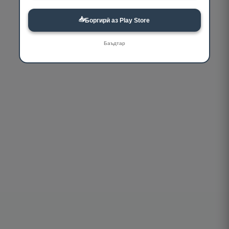
📥
Боргирӣ аз Play Store
Баъдтар