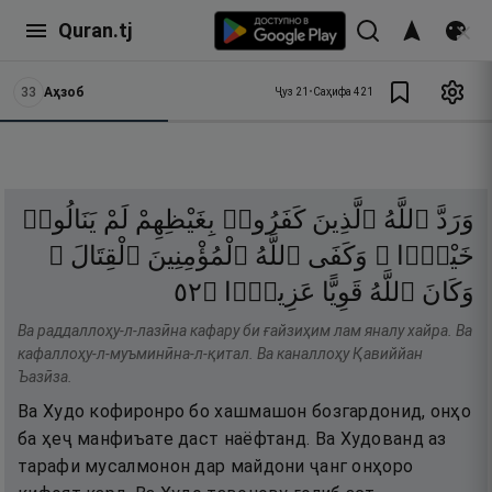
Quran.tj
33
Аҳзоб
Ҷуз
21
•
Саҳифа
421
وَرَدَّ
ٱللَّهُ
ٱلَّذِينَ
كَفَرُوا۟
بِغَيْظِهِمْ
لَمْ
يَنَالُوا۟
خَيْرًۭا ۚ
وَكَفَى
ٱللَّهُ
ٱلْمُؤْمِنِينَ
ٱلْقِتَالَ ۚ
٢٥
۝
عَزِيزًۭا
قَوِيًّا
ٱللَّهُ
وَكَانَ
Ва раддаллоҳу-л-лазӣна кафару би ғайзиҳим лам яналу хайра. Ва
кафаллоҳу-л-муъминӣна-л-қитал. Ва каналлоҳу Қавиййан
Ъазӣза.
Ва Худо кофиронро бо хашмашон бозгардонид, онҳо
ба ҳеҷ манфиъате даст наёфтанд. Ва Худованд аз
тарафи мусалмонон дар майдони ҷанг онҳоро