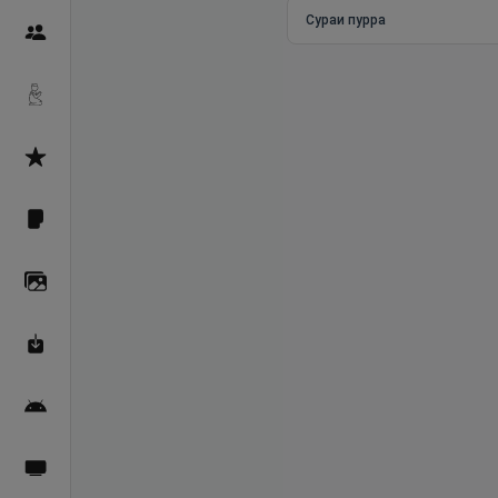
Сураи пурра
Пайғамбарон
Дуоҳо
Асмоул Ҳусно
Фарзи айн
Галерея
Махзани Маърифат
Барномаи мобилӣ
Пахшҳои зинда