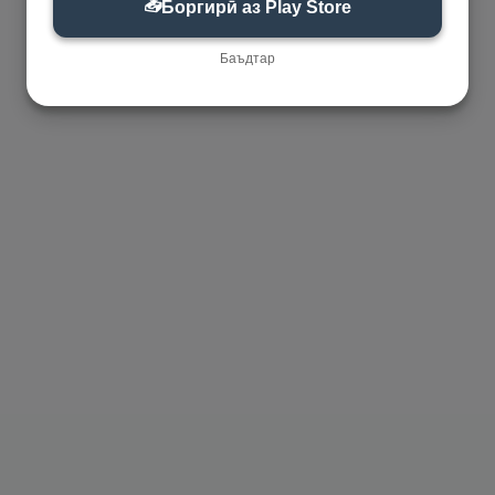
📥
Боргирӣ аз Play Store
Баъдтар