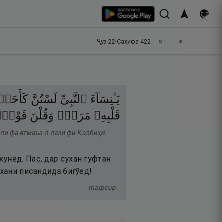
Ҷуз
22
•
Саҳифа
422
يَـٰنِسَآءَ
ٱلنَّبِىِّ
لَسْتُنَّ
كَأَحَد
قَلْبِهِۦ
مَرَضٌۭ
وَقُلْنَ
قَوْلً
вли фа ятмаъа-л-лазӣ фӣ Қалбиҳӣ
унед. Пас, дар сухан гуфтан
ухани писандида бигӯед!
тафсир