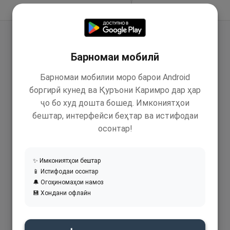
Идома додан
Барномаи мобилӣ
Барномаи мобилии моро барои Android
боргирӣ кунед ва Қуръони Каримро дар ҳар
ҷо бо худ дошта бошед. Имкониятҳои
бештар, интерфейси беҳтар ва истифодаи
осонтар!
✨ Имкониятҳои бештар
📱 Истифодаи осонтар
🔔 Огоҳиномаҳои намоз
💾 Хондани офлайн