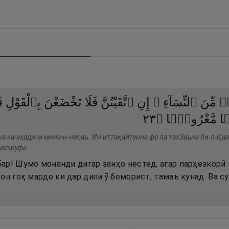
ٍۢ
مِّنَ
ٱلنِّسَآءِ ۚ
إِنِ
ٱتَّقَيْتُنَّ
فَلَا
تَخْضَعْنَ
بِٱلْقَوْلِ
ف
٣٢
۝
مَّعْرُوفًۭا
ۭا
на ка-аҳади-м мина-н-нисаъ. Ин иттақайтунна фа ла тахЗаъна би-л-Қа
маъруфа.
р! Шумо монанди дигар занҳо нестед, агар парҳезкорӣ к
он гоҳ марде ки дар дили ӯ беморист, тамаъ кунад. Ва с