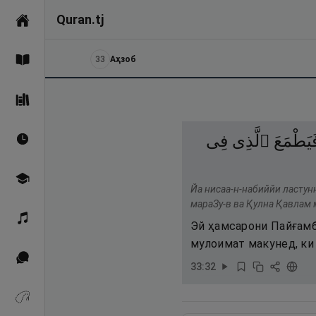
Quran.tj
Асосӣ
33
Аҳзоб
Қуръон
Саҳеҳи Бухорӣ
َيَطْمَعَ
ٱلَّذِى
فِى
Вақтҳои намоз
Омӯзиш
Йа нисаа-н-набиййи ластун
мараЗу-в ва Қулна Қавлам 
Қироат
Эй ҳамсарони Пайғамба
мулоимат макунед, ки 
Иқтибосҳо аз Қуръон
33
:
32
Зикрҳо