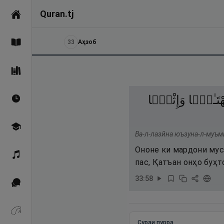
Quran.tj
Асосӣ
33
Аҳзоб
Қуръон
Саҳеҳи Бухорӣ
هْتَـٰنًۭا
وَإِثْمًۭا
Вақтҳои намоз
Омӯзиш
Ва-л-лазӣна юъзуна-л-муъм
Ононе ки мардони мус
Қироат
пас, Қатъан онҳо буҳ
33
:
58
Иқтибосҳо аз Қуръон
Зикрҳо
Сураи пурра