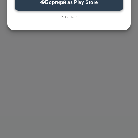
📥
Боргирӣ аз Play Store
Баъдтар