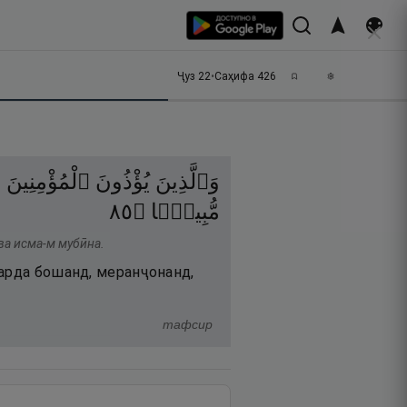
Ҷуз
22
•
Саҳифа
426
وَٱلَّذِينَ
يُؤْذُونَ
ٱلْمُؤْمِنِينَ
و
٥٨
۝
مُّبِينًۭا
ва исма-м мубӣна.
варда бошанд, меранҷонанд,
тафсир