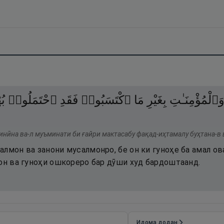
َٱلْمُؤْمِنَـٰتِ
بِغَيْرِ
مَا
ٱكْتَسَبُوا۟
فَقَدِ
ٱحْتَمَلُوا۟
بُ
инӣна ва-л муъминати би ғайри мактасабу фақад-иҳтамалу буҳтана-в 
алмон ва занони мусалмонро, бе он ки гуноҳе ба амал о
тон ва гуноҳи ошкореро бар дӯши худ бардоштаанд.
Идома додан