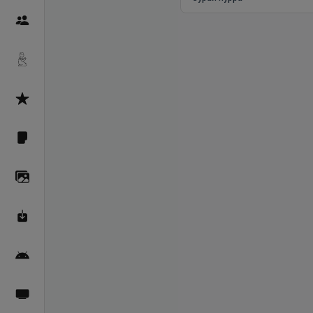
Пайғамбарон
Дуоҳо
Асмоул Ҳусно
Фарзи айн
Галерея
Махзани Маърифат
Барномаи мобилӣ
Пахшҳои зинда