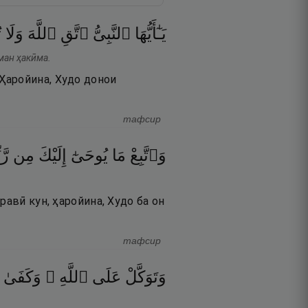
يَـٰٓأَيُّهَا
ٱلنَّبِىُّ
ٱتَّقِ
ٱللَّهَ
وَلَا
ت
ман ҳакӣма.
Ҳаройина, Худо донои
тафсир
وَٱتَّبِعْ
مَا
يُوحَىٰٓ
إِلَيْكَ
مِن
ر ۚ
равӣ кун, ҳаройина, Худо ба он
тафсир
وَتَوَكَّلْ
عَلَى
ٱللَّهِ ۚ
وَكَفَىٰ