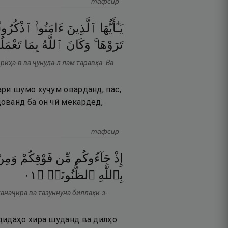
тафсир
يَـٰٓأَيُّهَا
ٱلَّذِينَ
ءَامَنُوا۟
ٱذْكُرُوا۟
تَرَوْهَا ۚ
وَكَانَ
ٱللَّهُ
بِمَا
تَعْمَل
ӣҳа-в ва ҷунуда-л лам таравҳа. Ва
ари шумо хуҷум оварданд, пас,
ованд ба он чӣ мекардед,
тафсир
إِذْ
جَآءُوكُم
مِّن
فَوْقِكُمْ
وَمِن
١٠
۝
ٱلظُّنُونَا۠
بِٱللَّهِ
ҳанаҷира ва тазуннуна биллаҳи-з-
дидаҳо хира шуданд ва дилҳо