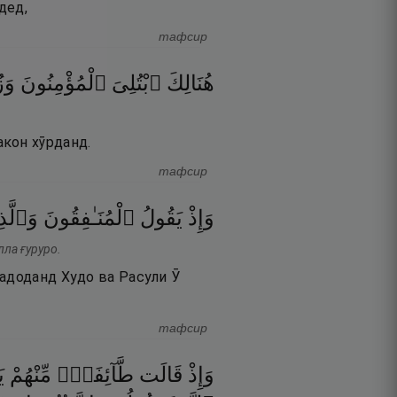
дед,
тафсир
هُنَالِكَ
ٱبْتُلِىَ
ٱلْمُؤْمِنُونَ
وَز
кон хӯрданд.
тафсир
وَإِذْ
يَقُولُ
ٱلْمُنَـٰفِقُونَ
وَٱلَّذ
лла ғуруро.
надоданд Худо ва Расули Ӯ
тафсир
وَإِذْ
قَالَت
طَّآئِفَةٌۭ
مِّنْهُمْ
يَ