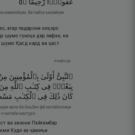
٥
۝
رَّحِيمًا
غَفُورًۭا
ва мавалӣкум. Ва лайса ъалайкум
.
ас, агар падарони онҳоро
р шумо гуноҳе дар лафзе, ки
и шумо Қасд кард ва ҳаст
тафсир
ٱلنَّبِىُّ
أَوْلَىٰ
بِٱلْمُؤْمِنِينَ
مِنْ
بِبَعْضٍۢ
فِى
كِتَـٰبِ
ٱللَّهِ
مِنَ
كَانَ
ذَٰلِكَ
فِى
ٱلْكِتَـٰبِ
مَسْ
уҳум авла би баъЗин фӣ китабиллаҳи
-л-китаби мастуро.
аст ва занони Пайғамбар
укми Худо аз ҷамиъи