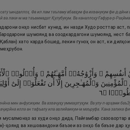
қсату ъиндаллоҳ. Фа ил лам таъламу абааҳум фа ихванукум фи-д-дӣни 
ҳӣ ва лаки-м ма таъаммадат Қулубукум. Ва каналлоҳу Ғафура-р-Раҳӣма
дарони онҳо нисбат кунед, ин назди Худо росттар аст, п
 бародарони шумоянд ва озодкардагони шумоянд, нест ба
(Қаблан) хато карда бошед, лекин гуноҳ он аст, ки дилҳо
меҳрубон.
أَنفُسِهِمْ ۖ
وَأَزْوَٰجُهُۥٓ
أُمَّهَـٰتُهُمْ ۗ
وَأُو۟لُوا۟
ٱلْأَ
ٱلْمُؤْمِنِينَ
وَٱلْمُهَـٰجِرِينَ
إِلَّآ
أَن
تَفْعَلُوٓا۟
إِلَىٰٓ
أَوْلِي
٦
۝
طُورًۭا
нӣна мин анфусиҳим. Ва азваҷуҳу уммаҳатуҳум. Ва улу-л-арҳами баъЗ
аҷирӣна илла ан тафъалу ила авлийаикум-м маъруфа. Кана залика фи
и мусалмонҳо аз худи онҳо дида, Пайғамбар сазовортар 
н)-ҳоянд ва хешовандони баъзеи аз онҳо ба баъзе дар ҳ