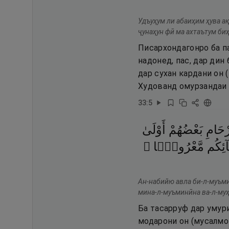
Удъуҳум ли абаиҳим ҳува а
ҷунаҳун фӣ ма ахтаътум би
Писархондагонро ба па
надонед, пас, дар дин
дар сухан кардани он 
Худованд омурзандаи 
33
:
5
رْحَامِ
بَعْضُهُمْ
أَوْلَىٰ
َآئِكُم
مَّعْرُوفًۭا ۚ
Ан-набийю авла би-л-муъми
мина-л-муъминӣна ва-л-муҳ
Ба тасарруф дар умур
модарони он (мусалмо