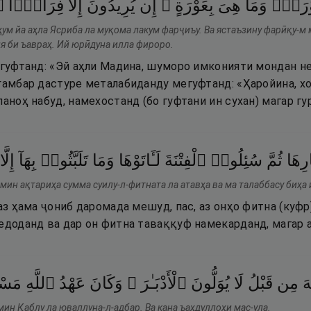
۝
فِرَارًۭا
إِلَّا
يُرِيدُونَ
إِن
بِعَوْرَةٍ ۖ
هِىَ
وَمَا
ْرَةٌۭ
ҳум йа аҳла Ясриба ла муқома лакум фарҷиъу. Ва ястаъзину фарӣқу-м
ия би ъавраҳ. Ий юрӣдуна илла фироро.
 гуфтанд: «Эй аҳли Мадина, шуморо имконияти мондан нес
ғамбар дастуре металабиданду мегуфтанд: «Ҳаройина, хо
паноҳ набуд, намехостанд (бо гуфтани ин сухан) магар гу
رِهَا
ثُمَّ
سُئِلُوا۟
ٱلْفِتْنَةَ
لَـَٔاتَوْهَا
وَمَا
تَلَبَّثُوا۟
بِهَآ
إِلَّا
мин ақтариҳа сумма суилу-л-фитната ла атавҳа ва ма талаббасу биҳа 
 аз ҳама ҷониб даромада мешуд, пас, аз онҳо фитна (куфр
едоданд ва дар он фитна таваққуф намекарданд, магар 
هَ
مِن
قَبْلُ
لَا
يُوَلُّونَ
ٱلْأَدْبَـٰرَ ۚ
وَكَانَ
عَهْدُ
ٱللَّهِ
مَسْ
мин Қаблу ла юваллуна-л-адбар. Ва кана ъаҳдуллоҳи мас-ула.