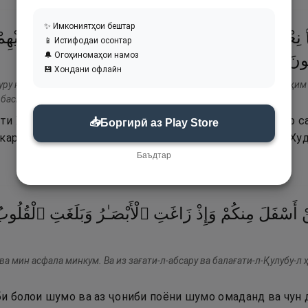
✨ Имкониятҳои бештар
نِعْمَةَ
ٱللَّهِ
عَلَيْكُمْ
إِذْ
جَآءَتْكُمْ
جُنُودٌۭ
فَأَرْسَلْنَا
عَلَيْهِم
📱 Истифодаи осонтар
🔔 Огоҳиномаҳои намоз
٩
۝
بَصِيرًا
ُونَ
💾 Хондани офлайн
уру ниъматаллоҳи ъалайкум из ҷааткум ҷунудун фа арсална ъалайҳим р
 басӣро.
ти Худоро бар хеш ёд кунед, ҳангоме ки лашкарҳо бар с
📥
Боргирӣ аз Play Store
шкарҳое, ки шумо онҳоро намедидед, фиристодем! Ва Худ
Баъдтар
ْ
أَسْفَلَ
مِنكُمْ
وَإِذْ
زَاغَتِ
ٱلْأَبْصَـٰرُ
وَبَلَغَتِ
ٱلْقُلُوب
а мин асфала минкум. Ва из зағати-л-абсару ва балағати-л-Қулубу-л 
би болои шумо ва аз ҷониби поёни шумо омаданд ва чун 