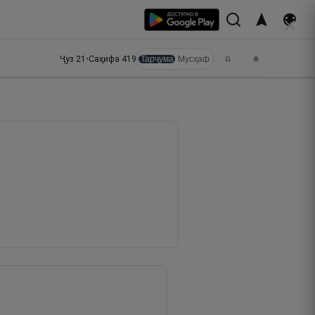
Ҷуз
21
•
Саҳифа
419
Тарҷума
Мусҳаф