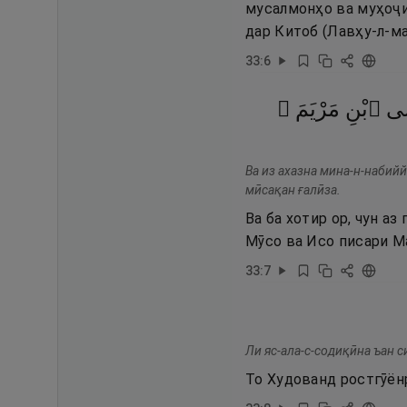
мусалмонҳо ва муҳоҷир
дар Китоб (Лавҳу-л-м
33
:
6
َى
ٱبْنِ
مَرْيَمَ ۖ
Ва из ахазна мина-н-набий
мӣсақан ғалӣза.
Ва ба хотир ор, чун аз
Мӯсо ва Исо писари М
33
:
7
Ли яс-ала-с-содиқӣна ъан 
То Худованд ростгӯён