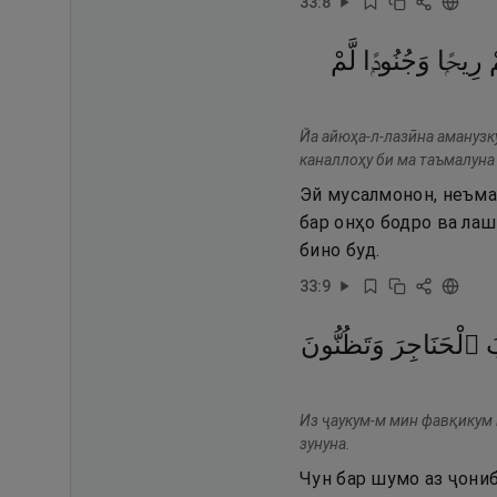
33
:
8
ْ
رِيحًۭا
وَجُنُودًۭا
لَّمْ
Йа айюҳа-л-лазӣна аманузк
каналлоҳу би ма таъмалуна
Эй мусалмонон, неъма
бар онҳо бодро ва ла
бино буд.
33
:
9
ُ
ٱلْحَنَاجِرَ
وَتَظُنُّونَ
Из ҷаукум-м мин фавқикум в
зунуна.
Чун бар шумо аз ҷони