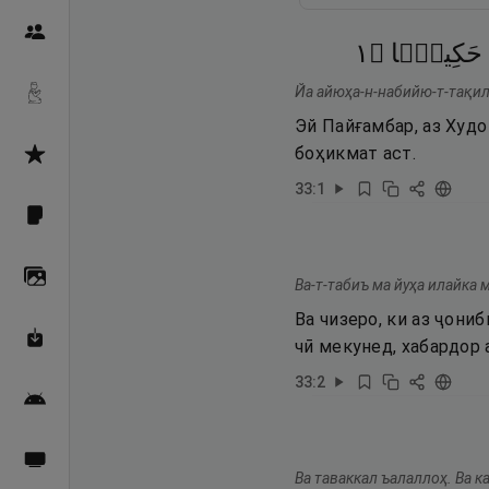
Пайғамбарон
١
۝
حَكِيمًۭا
Йа айюҳа-н-набийю-т-тақил
Дуоҳо
Эй Пайғамбар, аз Худ
боҳикмат аст.
Асмоул Ҳусно
33
:
1
Фарзи айн
Галерея
Ва-т-табиъ ма йуҳа илайка 
Ва чизеро, ки аз ҷони
Махзани Маърифат
чӣ мекунед, хабардор 
33
:
2
Барномаи мобилӣ
Пахшҳои зинда
Ва таваккал ъалаллоҳ. Ва к