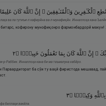
ُطِعِ
ٱلْكَـٰفِرِينَ
وَٱلْمُنَـٰفِقِينَ ۗ
إِنَّ
ٱللَّهَ
كَانَ
عَلِيمًا
лаҳа ва ла тутиъи-л кафирӣна ва-л-мунафиқӣн. Инналлоҳа кана Ъалӣ
о битарс, кофирону мунофиқонро фармонбардорӣ макун! 
٢
۝
خَبِيرًۭا
تَعْمَلُونَ
بِمَا
كَانَ
ٱللَّهَ
إِنَّ
َّبِّكَ
ми-р-Раббик. Инналлоҳа кана би ма таъмалуна хабӣро.
би Парвардигорат ба сӯи ту ваҳй фиристода мешавад, пай
аст.
٣
۝
وَكِيلًۭا
بِٱللَّهِ
афа биллаҳи вакӣла.