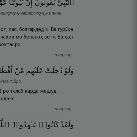
ٱلنَّبِىَّ
يَقُولُونَ
إِنَّ
بُيُوتَنَا
عَو
 минҳуму-н-набийя яқулуна инна
т, пас, бозгардед!». Ва гурӯҳе
наҳои мо бепаноҳ аст». Ва ҳол
рехтанро.
тафсир
وَلَوْ
دُخِلَتْ
عَلَيْهِم
مِّنْ
أَقْطَا
илла ясӣро.
)-ро талаб карда мешуд,
андаке.
тафсир
وَلَقَدْ
كَانُوا۟
عَـٰهَدُوا۟
ٱللَّ