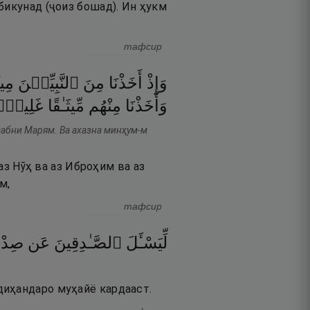
бикунад (ҷоиз бошад). Ин ҳукм
тафсир
وَإِذْ
أَخَذْنَا
مِنَ
ٱلنَّبِيِّـۧنَ
مِيث
وَأَخَذْنَا
مِنْهُم
مِّيثَـٰقًا
غَلِيظًۭ
сабни Марям. Ва ахазна минҳум-м
 аз Нӯҳ ва аз Иброҳим ва аз
м,
тафсир
لِّيَسْـَٔلَ
ٱلصَّـٰدِقِينَ
عَن
صِد ۚ
диҳандаро муҳайё кардааст.