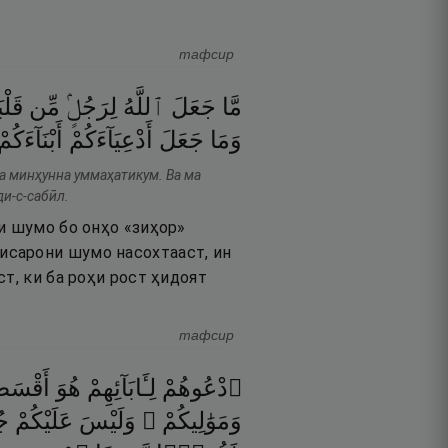
тафсир
مَّا
جَعَلَ
ٱللَّهُ
لِرَجُلٍۢ
مِّن
قَلْب
وَمَا
جَعَلَ
أَدْعِيَآءَكُمْ
أَبْنَآءَكُ ۚ
а минҳунна уммаҳатикум. Ва ма
ди-с-сабӣл.
и шумо бо онҳо «зиҳор»
исарони шумо насохтааст, ин
т, ки ба роҳи рост ҳидоят
тафсир
ٱدْعُوهُمْ
لِـَٔابَآئِهِمْ
هُوَ
أَقْسَط
وَمَوَٰلِيكُمْ ۚ
وَلَيْسَ
عَلَيْكُمْ
جُ