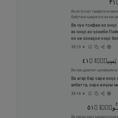
١٣
Ва из Қолат таифату-м мин
буйутана ъаврату-в ва ма ҳ
Ва чун тоифае аз онҳо
аз онҳо аз ҷониби Пай
он ки хонаҳои онҳо бе
33
:
13
١٤
۝
يَسِيرًۭا
Ва лав духилат ъалайҳим-м 
Ва агар бар сари онҳо
албатта, онро анҷом м
33
:
14
١٥
۝
ـُٔولًۭا
Ва лақад кану ъаҳадуллоҳа 