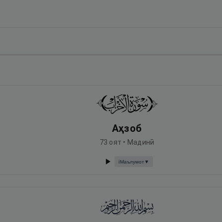
Аҳзоб
73
оят •
Мадинӣ
Маълумот
▼
ℹ️