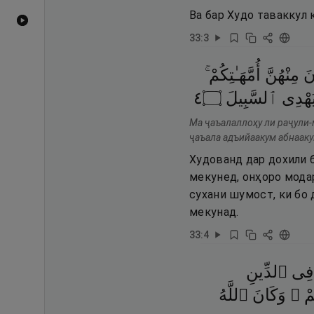
Ва бар Худо таваккул 
Видеоҳои YouTube
33
:
3
نَ
مِنْهُنَّ
أُمَّهَـٰتِكُمْ ۚ
٤
۝
ٱلسَّبِيلَ
َهْدِى
Ма ҷаъалаллоҳу ли раҷули-
ҷаъала адъийаакум абнаакум
Худованд дар дохили б
мекунед, онҳоро мода
сухани шумост, ки бо 
мекунад.
33
:
4
فِى
ٱلدِّينِ
ُكُمْ
وَكَانَ
ٱللَّهُ