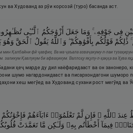
кун ва Худованд аз рӯи корсозӣ (туро) басанда аст.
َيْنِ
فِى
جَوْفِهِۦ ۚ
وَمَا
جَعَلَ
أَزْوَٰجَكُمُ
ٱلَّـٰٓـِٔى
تُظَـٰهِرُو
مْ
ذَٰلِكُمْ
قَوْلُكُم
بِأَفْوَٰهِكُمْ ۖ
وَٱللَّهُ
يَقُولُ
ٱلْحَقَّ
وَهُوَ
ي
м мин Қалбайни фӣ ҷавфиҳ. Ва ма ҷаъала азваҷакуму-л-лаи тузаҳирун
. заликум Қавлукум би афваҳикум. Валлоҳу яқулу-л-ҳаққа ва Ҳува яҳ
адани ҳеҷ марде ду дил наёфаридааст ва он занонеро, к
рони шумо нагардонидааст ва писархондагони шуморо п
даҳони хеш мегӯед ва Худованд сухани рост мегӯяд ва Ӯс
ُ
عِندَ
ٱللَّهِ ۚ
فَإِن
لَّمْ
تَعْلَمُوٓا۟
ءَابَآءَهُمْ
فَإِخْوَٰنُكُمْ
نَاحٌۭ
فِيمَآ
أَخْطَأْتُم
بِهِۦ
وَلَـٰكِن
مَّا
تَعَمَّدَتْ
قُلُوب ۚ