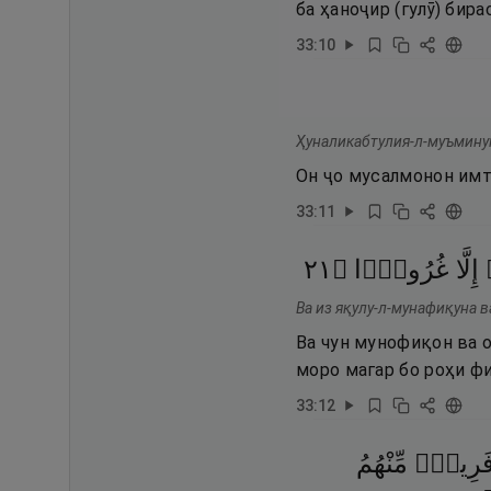
ба ҳаноҷир (гулӯ) бир
33
:
10
Ҳуналикабтулия-л-муъминун
Он ҷо мусалмонон имт
33
:
11
١٢
۝
غُرُورًۭا
إِلَّا
Ва из яқулу-л-мунафиқуна в
Ва чун мунофиқон ва о
моро магар бо роҳи фи
33
:
12
َرِيقٌۭ
مِّنْهُمُ