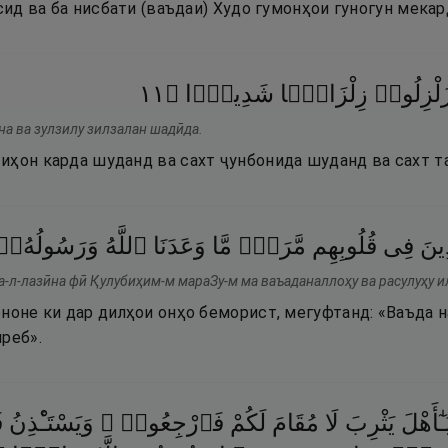
асид ва ба нисбати (ваъдаи) Худо гумонҳои гуногун мекар
١١
۝
شَدِيدًۭا
زِلْزَالًۭا
ُلْزِلُوا۟
а ва зулзилу зилзалан шадӣда.
иҳон карда шуданд ва сахт ҷунбонида шуданд ва сахт та
ِينَ
فِى
قُلُوبِهِم
مَّرَضٌۭ
مَّا
وَعَدَنَا
ٱللَّهُ
وَرَسُولُهُۥٓ
а-л-лазӣна фӣ Қулубиҳим-м мараЗу-м ма ваъаданаллоҳу ва расулуҳу и
ноне ки дар дилҳои онҳо беморист, мегуфтанд: «Ваъда 
реб».
ـٰٓأَهْلَ
يَثْرِبَ
لَا
مُقَامَ
لَكُمْ
فَٱرْجِعُوا۟ ۚ
وَيَسْتَـْٔذِنُ
ف