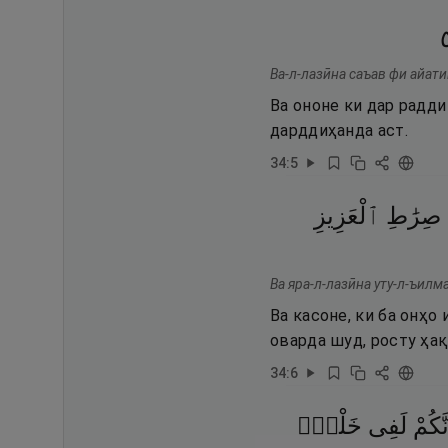
Ва-л-лазӣна саъав фи айат
Ва ононе ки дар радди
дарддиҳанда аст.
34
:
5
صِرَٰطِ
ٱلْعَزِيزِ
Ва яра-л-лазӣна уту-л-ъилм
Ва касоне, ки ба онҳо
оварда шуд, росту ҳақ
34
:
6
نَّكُمْ
لَفِى
خَلْقٍۢ