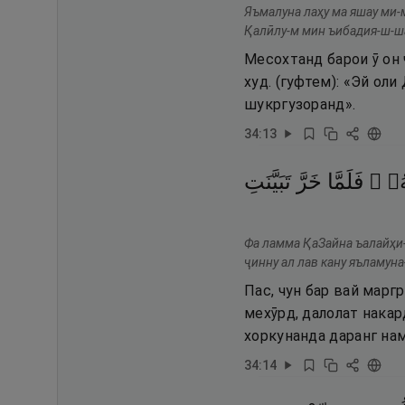
Яъмалуна лаҳу ма яшау ми-
Қалӣлу-м мин ъибадия-ш-ш
Месохтанд барои ӯ он 
худ. (гуфтем): «Эй оли
шукргузоранд».
34
:
13
تَهُۥ
فَلَمَّا
خَرَّ
تَبَيَّنَتِ
Фа ламма ҚаЗайна ъалайҳи-
ҷинну ал лав кану яъламуна
Пас, чун бар вай марг
мехӯрд, далолат накар
хоркунанда даранг на
34
:
14