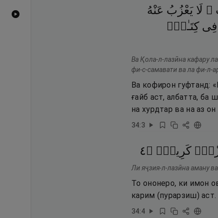
ْبِ
لَا
يَعْزُبُ
عَنْهُ
Видеоҳои YouTube
فِى
كِتَـٰبٍۢ
Ва Қола-л-лазӣна кафару ла
фи-с-самавати ва ла фи-л-а
Ва кофирон гуфтанд: 
ғайб аст, албатта, ба
на хурдтар ва на аз о
34
:
3
٤
۝
كَرِيمٌۭ
زْقٌۭ
Ли яҷзия-л-лазӣна аману ва
То ононеро, ки имон 
карим (пурарзиш) аст.
34
:
4