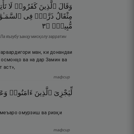
وَقَالَ
ٱلَّذِينَ
كَفَرُوا۟
لَا
تَأْتِ
مِثْقَالُ
ذَرَّةٍۢ
فِى
ٱلسَّمَـٰوَ
٣
۝
مُّبِينٍۢ
 Ла яъзубу ъанҳу мисқолу зарратин
Парвардигори ман, ки донандаи
р осмонҳо ва на дар Замин ва
т аст»,
тафсир
لِّيَجْزِىَ
ٱلَّذِينَ
ءَامَنُوا۟
وَعَ
ҷомеъаро омурзиш ва ризқи
тафсир