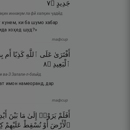
٧
۝
جَدِيدٍ
ақин иннакум ла фӣ халқин ҷадӣд.
 кунем, ки ба шумо хабар
рида хоҳед шуд?»
тафсир
أَفْتَرَىٰ
عَلَى
ٱللَّهِ
كَذِبًا
أَم
بِ
٨
۝
ٱلْبَعِيدِ
и ва-З Залали-л-баъӣд.
рат имон намеоранд, дар
тафсир
أَفَلَمْ
يَرَوْا۟
إِلَىٰ
مَا
بَيْنَ
أَيْد
ٱلْأَرْضَ
أَوْ
نُسْقِطْ
عَلَيْهِمْ
كِ