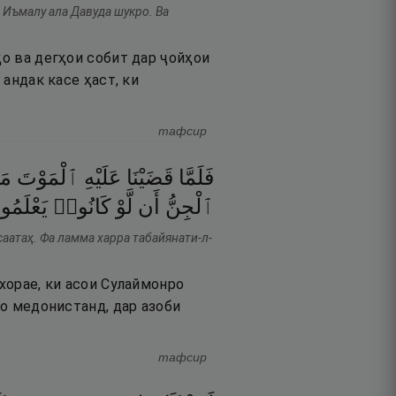
 Иъмалу ала Давуда шукро. Ва
ҳо ва дегҳои собит дар ҷойҳои
 андак касе ҳаст, ки
тафсир
فَلَمَّا
قَضَيْنَا
عَلَيْهِ
ٱلْمَوْتَ
مَ
ٱلْجِنُّ
أَن
لَّوْ
كَانُوا۟
يَعْلَمُو
аатаҳ. Фа ламма харра табайянати-л-
бхорае, ки асои Сулаймонро
ро медонистанд, дар азоби
тафсир