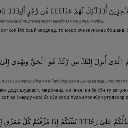
٥
۝
أَلِيمٌۭ
رِّجْزٍ
مِّن
عَذَابٌۭ
لَهُمْ
أُو۟لَـٰٓئِكَ
َـٰجِزِينَ
ина муъаҷизӣна улаика лаҳум ъазабу-м ми-р-риҷзин алӣм.
 оятҳои Мо саъй карданд, то моро оҷизкунанда бошанд, 
َ
ٱلَّذِىٓ
أُنزِلَ
إِلَيْكَ
مِن
رَّبِّكَ
هُوَ
ٱلْحَقَّ
وَيَهْدِىٓ
إِلَىٰ
а-л-лази унзила илайка ми-р-Раббика ҳува-л-ҳаққа ва яҳди ила сироти
 илм дода шудааст, медонанд, ки чизе, ки ба сӯи ту аз ҷ
 аст ва (мардумро) ба сӯи роҳи Худои ғолибу сутудакор
َدُلُّكُمْ
عَلَىٰ
رَجُلٍۢ
يُنَبِّئُكُمْ
إِذَا
مُزِّقْتُمْ
كُلَّ
مُمَزَّقٍ
إِ