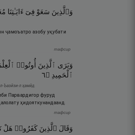
وَٱلَّذِينَ
سَعَوْ
فِىٓ
ءَايَـٰتِنَا
مُع
он ҷамоъатро азобу уқубати
тафсир
وَيَرَى
ٱلَّذِينَ
أُوتُوا۟
ٱلْعِلْم
٦
۝
ٱلْحَمِيدِ
-л-Ъазӣзи-л ҳамӣд.
ониби Парвардигор фуруд
 далолату ҳидояткунандаанд.
тафсир
وَقَالَ
ٱلَّذِينَ
كَفَرُوا۟
هَلْ
ن