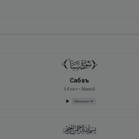
Сабаъ
54
оят •
Маккӣ
Маълумот
▼
ℹ️