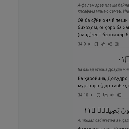
А-фа лам ярав ила ма байн
кисафа-м мина-с-самаъ. Инн
Оё ба сӯйи он чӣ пеши
бихоҳем, онҳоро ба За
(панд)-ест барои ҳар 
34
:
9
١٠
Ва лақад атайна Довуда мин
Ва ҳаройина, Довудро 
мурғонро (дар тасбеҳ 
34
:
10
١١
۝
بَصِيرٌۭ
ُونَ
Аниъмал сабиғати-в ва Қад