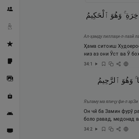
Пайғамбарон
َاخِرَةِ
وَهُوَ
ٱلْحَكِيمُ
Дуоҳо
Ал-ҳамду лиллаҳи-л-лазӣ ла
Асмоул Ҳусно
Ҳама ситоиш Худоерост
низ аз они Ӯст ва Ӯ бо
Фарзи айн
34
:
1
َا
وَهُوَ
ٱلرَّحِيمُ
Галерея
Махзани Маърифат
Яъламу ма ялиҷу фи-л арЗи 
Он чӣ ба Замин фурӯ р
Барномаи мобилӣ
боло равад, медонад 
34
:
2
Пахшҳои зинда