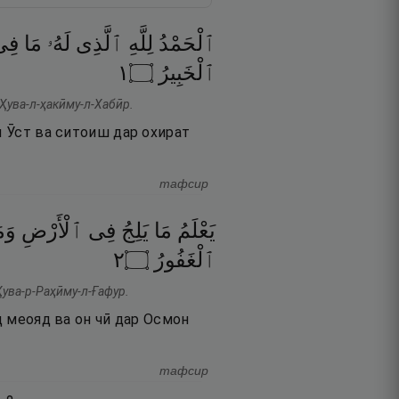
ٱلْحَمْدُ
لِلَّهِ
ٱلَّذِى
لَهُۥ
مَا
فِى
١
۝
ٱلْخَبِيرُ
 Ҳува-л-ҳакӣму-л-Хабӣр.
и Ӯст ва ситоиш дар охират
тафсир
يَعْلَمُ
مَا
يَلِجُ
فِى
ٱلْأَرْضِ
وَم
٢
۝
ٱلْغَفُورُ
Ҳува-р-Раҳӣму-л-Ғафур.
д меояд ва он чӣ дар Осмон
тафсир