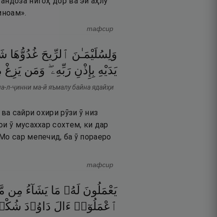
андоза нигоҳ дор ва эй аҳлу
иноам».
тафсир
وَلِسُلَيْمَـٰنَ
ٱلرِّيحَ
غُدُوُّهَا
شَه
يَدَيْهِ
بِإِذْنِ
رَبِّهِۦ ۖ
وَمَن
يَزِغْ
م
на-л-ҷинни ма-й яъмалу байна ядайҳи
ва сайри охири рӯзи ӯ низ
и ӯ мусаххар сохтем, ки дар
Мо сар мепечид, ба ӯ пораеро
тафсир
يَعْمَلُونَ
لَهُۥ
مَا
يَشَآءُ
مِن
مّ
ٱعْمَلُوٓا۟
ءَالَ
دَاوُۥدَ
شُك ۚ