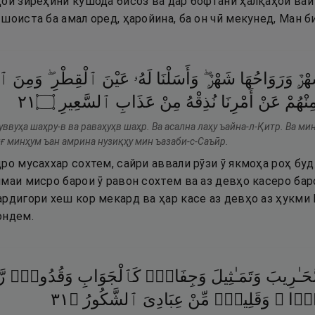
ои зиреҳини кушода бисоз ва дар бофтани ҳалқаҳои вай 
шоиста ба амал оред, ҳаройина, ба он чӣ мекунед, Ман б
ْرٌۭ
وَرَوَاحُهَا
شَهْرٌۭ ۖ
وَأَسَلْنَا
لَهُۥ
عَيْنَ
ٱلْقِطْرِ ۖ
وَمِنَ
ٱل
١٢
۝
ٱلسَّعِيرِ
عَذَابِ
مِنْ
نُذِقْهُ
أَمْرِنَا
عَنْ
ِنْهُمْ
уввуҳа шаҳру-в ва раваҳуҳв шаҳр. Ва асална лаҳу ъайна-л-Қитр. Ва ми
иғ минҳум ъан амрина нузиқҳу мин ъазаби-с-Саъӣр.
ро мусаххар сохтем, сайри аввали рӯзи ӯ якмоҳа роҳ буд 
маи мисро барои ӯ равон сохтем ва аз девҳо касеро баро
рдигори хеш кор мекард ва ҳар касе аз девҳо аз ҳукми 
ондем.
َحَـٰرِيبَ
وَتَمَـٰثِيلَ
وَجِفَانٍۢ
كَٱلْجَوَابِ
وَقُدُورٍۢ
 ۚ
١٣
۝
ٱلشَّكُورُ
عِبَادِىَ
مِّنْ
وَقَلِيلٌۭ
ْرًۭا