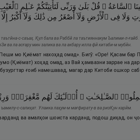
ينَا
ٱلسَّاعَةُ ۖ
قُلْ
بَلَىٰ
وَرَبِّى
لَتَأْتِيَنَّكُمْ
عَـٰلِمِ
ٱلْغَي ۖ
ٰتِ
وَلَا
فِى
ٱلْأَرْضِ
وَلَآ
أَصْغَرُ
مِن
ذَٰلِكَ
وَلَآ
أَكْبَرُ
إِلَّا
 таътӣна-с-саъаҳ. Қул бала ва Раббӣ ла таътияннакум Ъалими-л-ғайб.
рЗи ва ла асғару мин залика ва ла акбару илла фӣ китаби-м мубӣн.
«Пеши мо Қиёмат нахоҳад омад». Бигӯ: «Оре! Қасам бар 
 шумо (Қиёмат) хоҳад омад, аз Вай ҳамвазни заррае на да
н бузургтар ғоиб намешавад, магар дар Китоби ошкор саб
مِلُوا۟
ٱلصَّـٰلِحَـٰتِ ۚ
أُو۟لَـٰٓئِكَ
لَهُم
مَّغْفِرَةٌۭ
وَرِ
 ъамилу-с-салиҳат. Улаика лаҳум-м мағфирату-в ва ризҚун карӣм.
оварданд ва амалҳои шоиста карданд, подош диҳад, он 