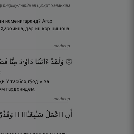
иф биҳиму-л-арЗа ав нусқит ъалайҳим
мин наменигаранд? Агар
 Ҳаройина, дар ин кор нишона
тафсир
۞ وَلَقَدْ
ءَاتَيْنَا
دَاوُۥدَ
مِنَّا
فَض ۖ
.
ҳи Ӯ тасбеҳ гӯед!» ва
арм гардонидем,
тафсир
أَنِ
ٱعْمَلْ
سَـٰبِغَـٰتٍۢ
وَقَدِّرْ