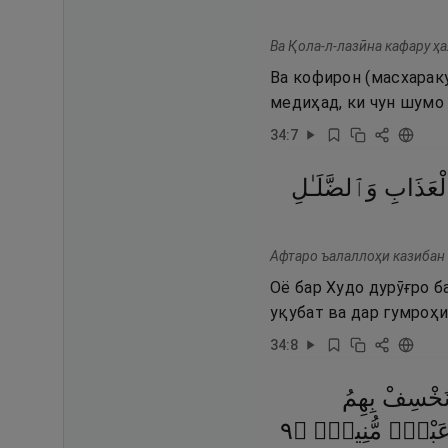
Ва Қола-л-лазӣна кафару ҳ
Ва кофирон (масхараку
медиҳад, ки чун шумо 
34
:
7
ْعَذَابِ
وَٱلضَّلَـٰلِ
Афтаро ъалаллоҳи казибан 
Оё бар Худо дурӯғро б
уқубат ва дар гумроҳ
34
:
8
َخْسِفْ
بِهِمُ
٩
۝
مُّنِيبٍۢ
َبْدٍۢ