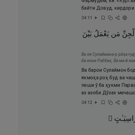
Фармудем, ки: «Куртаҳ
байти Довуд, кирдори 
34
:
11
ْجِنِّ
مَن
يَعْمَلُ
بَيْنَ
Ва ли Сулаймана-р-рӣҳа ғуд
би изни Раббиҳ. Ва ма-й яз
Ва барои Сулаймон бод
якмоҳа роҳ буд ва чаш
пеши ӯ ба ҳукми Парва
аз азоби Дӯзах мечаш
34
:
12
رَّاسِيَـٰتٍ