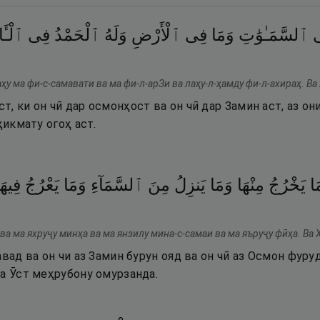
ٱلسَّمَـٰوَٰتِ
وَمَا
فِى
ٱلْأَرْضِ
وَلَهُ
ٱلْحَمْدُ
فِى
ٱلْـٔ ۚ
ҳу ма фи-с-самавати ва ма фи-л-арЗи ва лаҳу-л-ҳамду фи-л-ахираҳ. Ва
, ки он чӣ дар осмонҳост ва он чӣ дар Замин аст, аз он
ҳикмату огоҳ аст.
َا
يَخْرُجُ
مِنْهَا
وَمَا
يَنزِلُ
مِنَ
ٱلسَّمَآءِ
وَمَا
يَعْرُجُ
فِيه ۚ
ва ма яхруҷу минҳа ва ма янзилу мина-с-самаи ва ма яъруҷу фӣҳа. Ва 
авад ва он чи аз Замин бурун ояд ва он чӣ аз Осмон фуру
ва Ӯст меҳрубону омурзанда.