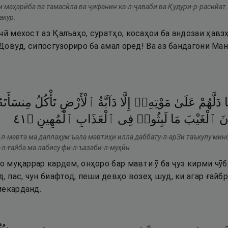
м маҳарӣба ва тамасӣла ва ҷифанин ка-л-ҷаваби ва Қудури-р-расийат.
акур.
чӣ мехост аз Қалъаҳо, суратҳо, косаҳои ба андозаи ҳавз
 Довуд, сипосгузориро ба амал оред! Ва аз бандагони Ман
ا
دَلَّهُمْ
عَلَىٰ
مَوْتِهِۦٓ
إِلَّا
دَآبَّةُ
ٱلْأَرْضِ
تَأْكُلُ
مِنسَأَ ۖ
١٤
۝
ٱلْمُهِينِ
ٱلْعَذَابِ
فِى
لَبِثُوا۟
مَا
ٱلْغَيْبَ
نَ
л-мавта ма даллаҳум ъала мавтиҳи илла даббату-л-арЗи таъкулу минс
-л-ғайба ма лабису фи-л-ъазаби-л-муҳӣн.
ро муқаррар кардем, онҳоро бар мавти ӯ ба ҷуз кирми чӯ
д, пас, чун биафтод, пеши девҳо возеҳ шуд, ки агар ғайб
мекарданд.