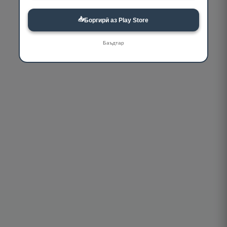
📥
Боргирӣ аз Play Store
Баъдтар