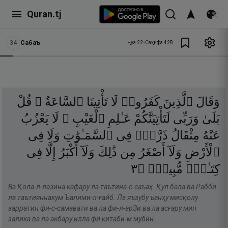
Quran.tj
34
Сабаъ
Ҷуз
22
•
Саҳифа
428
وَقَالَ
ٱلَّذِينَ
كَفَرُوا۟
لَا
تَأْتِينَا
ٱلسَّاعَةُ ۖ
قُلْ
بَلَىٰ
وَرَبِّى
لَتَأْتِيَنَّكُمْ
عَـٰلِمِ
ٱلْغَيْبِ ۖ
لَا
يَعْزُبُ
عَنْهُ
مِثْقَالُ
ذَرَّةٍۢ
فِى
ٱلسَّمَـٰوَٰتِ
وَلَا
فِى
ٱلْأَرْضِ
وَلَآ
أَصْغَرُ
مِن
ذَٰلِكَ
وَلَآ
أَكْبَرُ
إِلَّا
فِى
٣
۝
مُّبِينٍۢ
كِتَـٰبٍۢ
Ва Қола-л-лазӣна кафару ла таътӣна-с-саъаҳ. Қул бала ва Раббӣ
ла таътияннакум Ъалими-л-ғайб. Ла яъзубу ъанҳу мисқолу
зарратин фи-с-самавати ва ла фи-л-арЗи ва ла асғару мин
залика ва ла акбару илла фӣ китаби-м мубӣн.