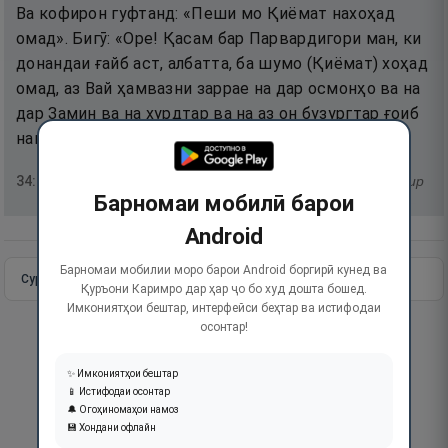
Ва кофирон гуфтанд: «Пеши мо Қиёмат нахоҳад
омад». Бигӯ: «Оре! Қасам бар Парвардигори ман, ки
донандаи ғайб аст, албатта, ба шумо (Қиёмат) хоҳад
омад, аз Вай ҳамвазни заррае на дар осмонҳо ва на
дар Замин ва на хурдтар ва на аз он бузургтар ғоиб
намешавад, магар дар Китоби ошкор сабт аст»,
34
:
3
тафсир
Барномаи мобилӣ барои
Android
Барномаи мобилии моро барои Android боргирӣ кунед ва
Сураи пурра
Идома додан
Қуръони Каримро дар ҳар ҷо бо худ дошта бошед.
Имкониятҳои бештар, интерфейси беҳтар ва истифодаи
осонтар!
✨ Имкониятҳои бештар
📱 Истифодаи осонтар
🔔 Огоҳиномаҳои намоз
💾 Хондани офлайн