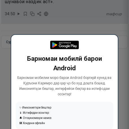
шунавои наздик аст».
34
:
50
тафсир
Сураи пурра
Идома додан
Барномаи мобилӣ барои
Android
Барномаи мобилии моро барои Android боргирӣ кунед ва
Қуръони Каримро дар ҳар ҷо бо худ дошта бошед.
Имкониятҳои бештар, интерфейси беҳтар ва истифодаи
осонтар!
✨ Имкониятҳои бештар
📱 Истифодаи осонтар
🔔 Огоҳиномаҳои намоз
💾 Хондани офлайн