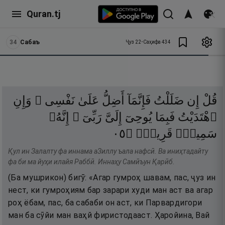
Quran.tj
34
Сабаъ
Ҷуз
22
•
Саҳифа
434
قُلْ
إِن
ضَلَلْتُ
فَإِنَّمَآ
أَضِلُّ
عَلَىٰ
نَفْسِى ۖ
وَإِنِ
ٱهْتَدَيْتُ
فَبِمَا
يُوحِىٓ
إِلَىَّ
رَبِّىٓ ۚ
إِنَّهُۥ
٥٠
۝
قَرِيبٌۭ
سَمِيعٌۭ
Қул ин Залалту фа иннама аЗиллу ъала нафсӣ. Ва иниҳтадайту
фа би ма йуҳи илайя Раббӣ. Иннаҳу Самӣъун Қарӣб.
(Ба мушрикон) бигӯ: «Агар гумроҳ шавам, пас, ҷуз ин
нест, ки гумроҳиям бар зарари худи ман аст ва агар
роҳ ёбам, пас, ба сабаби он аст, ки Парвардигори
ман ба сӯйи ман ваҳй фиристодааст. Ҳаройина, Вай