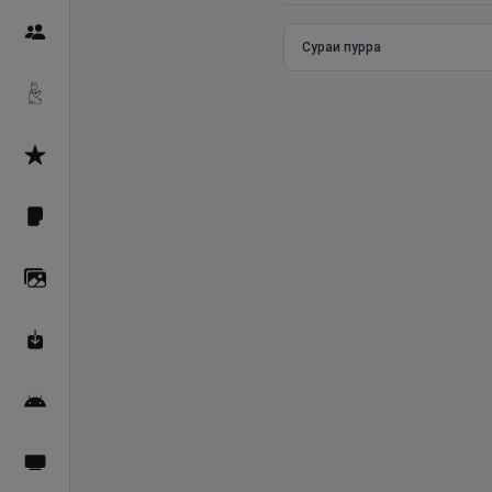
Пайғамбарон
Сураи пурра
Дуоҳо
Асмоул Ҳусно
Фарзи айн
Галерея
Махзани Маърифат
Барномаи мобилӣ
Пахшҳои зинда