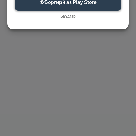
📥
Боргирӣ аз Play Store
Баъдтар