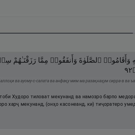
ِ
وَأَقَامُوا۟
ٱلصَّلَوٰةَ
وَأَنفَقُوا۟
مِمَّا
رَزَقْنَـٰهُمْ
سِرّ
٢٩
аллоҳи ва ауому-с-салата ва анфақу мим ма разақнаҳум сирра-в ва ъ
тоби Худоро тиловат мекунанд ва намозро барпо медоран
ро харҷ мекунанд, (онҳо касонеанд, ки) тиҷоратеро умед