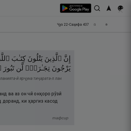
Ҷуз
22
•
Саҳифа
437
إِنَّ
ٱلَّذِينَ
يَتْلُونَ
كِتَـٰبَ
ٱللَّه
۝
تَبُورَ
لَّن
تِجَـٰرَةًۭ
يَرْجُونَ
аланията-й ярҷуна тиҷарата-л лан
д ва аз он чӣ онҳоро рӯзӣ
 доранд, ки ҳаргиз касод
тафсир