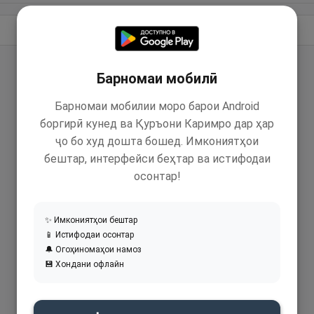
Идома додан
Барномаи мобилӣ
Барномаи мобилии моро барои Android
боргирӣ кунед ва Қуръони Каримро дар ҳар
ҷо бо худ дошта бошед. Имкониятҳои
бештар, интерфейси беҳтар ва истифодаи
осонтар!
✨ Имкониятҳои бештар
📱 Истифодаи осонтар
🔔 Огоҳиномаҳои намоз
💾 Хондани офлайн