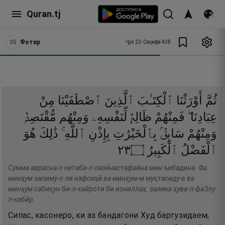
Quran.tj
35
Фотир
Ҷуз
22
•
Саҳифа
438
ثُمَّ
أَوْرَثْنَا
ٱلْكِتَـٰبَ
ٱلَّذِينَ
ٱصْطَفَيْنَا
مِنْ
عِبَادِنَا ۖ
فَمِنْهُمْ
ظَالِمٌۭ
لِّنَفْسِهِۦ
وَمِنْهُم
مُّقْتَصِدٌۭ
وَمِنْهُمْ
سَابِقٌۢ
بِٱلْخَيْرَٰتِ
بِإِذْنِ
ٱللَّهِ ۚ
ذَٰلِكَ
هُوَ
٣٢
۝
ٱلْكَبِيرُ
ٱلْفَضْلُ
Сумма аврасна-л китаба-л-лазӣнастафайна мин ъибадина. Фа
минҳум залиму-л ли нафсиҳӣ ва минҳум-м муқтасиду-в ва
минҳум сабиқун би-л-хайроти би изниллаҳ. залика ҳува-л-фаЗлу-
л-кабӣр.
Сипас, касонеро, ки аз бандагони Худ баргузидаем,