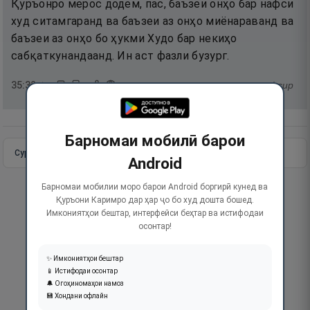
Қуръонро мерос додем, пас, баъзеи онҳо бар нафси
худ ситамгаранд ва баъзеи аз онҳо миёнараванд ва
баъзеи аз онҳо бо ҳукми Худо бар некиҳо
сабқаткунандаанд. Ин аст фазли бузург.
35
:
32
тафсир
Барномаи мобилӣ барои
Сураи пурра
Идома додан
Android
Барномаи мобилии моро барои Android боргирӣ кунед ва
Қуръони Каримро дар ҳар ҷо бо худ дошта бошед.
Имкониятҳои бештар, интерфейси беҳтар ва истифодаи
осонтар!
✨ Имкониятҳои бештар
📱 Истифодаи осонтар
🔔 Огоҳиномаҳои намоз
💾 Хондани офлайн