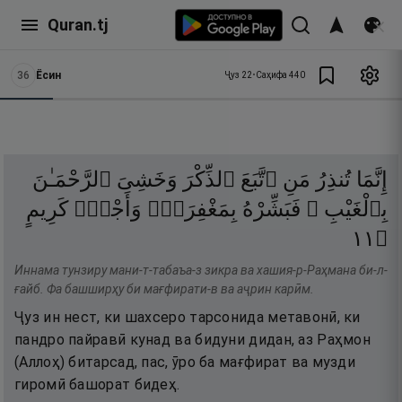
Quran.tj
36
Ёсин
Ҷуз
22
•
Саҳифа
440
إِنَّمَا
تُنذِرُ
مَنِ
ٱتَّبَعَ
ٱلذِّكْرَ
وَخَشِىَ
ٱلرَّحْمَـٰنَ
بِٱلْغَيْبِ ۖ
فَبَشِّرْهُ
بِمَغْفِرَةٍۢ
وَأَجْرٍۢ
كَرِيمٍ
١١
۝
Иннама тунзиру мани-т-табаъа-з зикра ва хашия-р-Раҳмана би-л-
ғайб. Фа башширҳу би мағфирати-в ва аҷрин карӣм.
Ҷуз ин нест, ки шахсеро тарсонида метавонӣ, ки
пандро пайравӣ кунад ва бидуни дидан, аз Раҳмон
(Аллоҳ) битарсад, пас, ӯро ба мағфират ва музди
гиромӣ башорат бидеҳ.