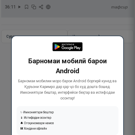
36
:
11
тафсир
Сураи пурра
Идома додан
Барномаи мобилӣ барои
Android
Барномаи мобилии моро барои Android боргирӣ кунед ва
Қуръони Каримро дар ҳар ҷо бо худ дошта бошед.
Имкониятҳои бештар, интерфейси беҳтар ва истифодаи
осонтар!
✨ Имкониятҳои бештар
📱 Истифодаи осонтар
🔔 Огоҳиномаҳои намоз
💾 Хондани офлайн