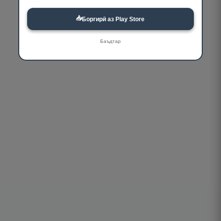
📥
Боргирӣ аз Play Store
Баъдтар