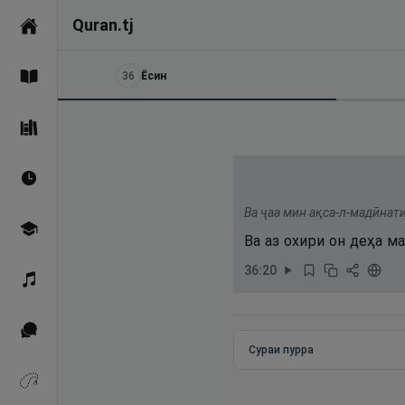
Quran.tj
Асосӣ
36
Ёсин
Қуръон
Саҳеҳи Бухорӣ
Вақтҳои намоз
Ва ҷаа мин ақса-л-мадӣнат
Омӯзиш
Ва аз охири он деҳа м
36
:
20
Қироат
Иқтибосҳо аз Қуръон
Сураи пурра
Зикрҳо