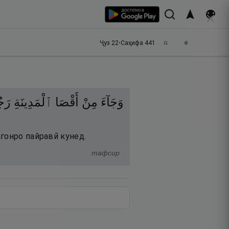
Ҷуз
22
•
Саҳифа
441
وَجَآءَ
مِنْ
أَقْصَا
ٱلْمَدِينَةِ
رَج
гонро пайравӣ кунед.
тафсир