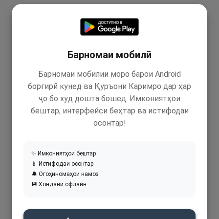
Барномаи мобилӣ
Барномаи мобилии моро барои Android
боргирӣ кунед ва Қуръони Каримро дар ҳар
ҷо бо худ дошта бошед. Имкониятҳои
бештар, интерфейси беҳтар ва истифодаи
осонтар!
✨ Имкониятҳои бештар
📱 Истифодаи осонтар
🔔 Огоҳиномаҳои намоз
💾 Хондани офлайн