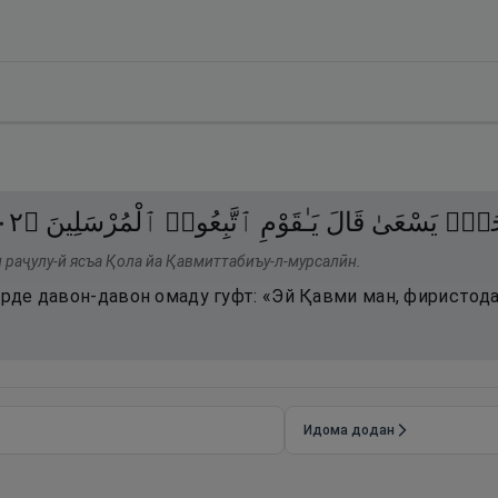
٢٠
۝
ٱلْمُرْسَلِينَ
ٱتَّبِعُوا۟
يَـٰقَوْمِ
قَالَ
يَسْعَىٰ
ُلٌۭ
и раҷулу-й ясъа Қола йа Қавмиттабиъу-л-мурсалӣн.
арде давон-давон омаду гуфт: «Эй Қавми ман, фиристода
Идома додан