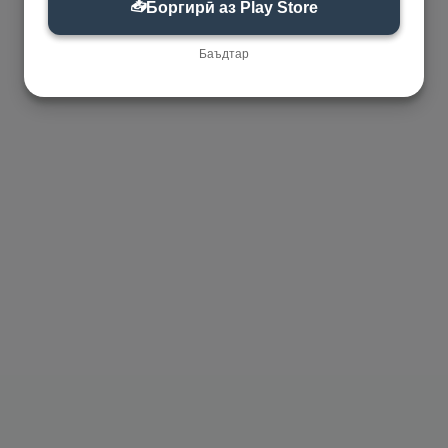
📥
Боргирӣ аз Play Store
Баъдтар