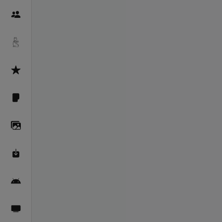
Пайғамбарон
Дуоҳо
Асмоул Ҳусно
Фарзи айн
Галерея
Махзани Маърифат
Барномаи мобилӣ
Пахшҳои зинда