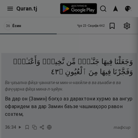
Quran.tj
36
Ёсин
Ҷуз
23
•
Саҳифа
442
وَجَعَلْنَا
فِيهَا
جَنَّـٰتٍۢ
مِّن
نَّخِيلٍۢ
وَأَعْنَـٰبٍۢ
٣٤
۝
ٱلْعُيُونِ
مِنَ
فِيهَا
وَفَجَّرْنَا
Ва ҷаъална фӣҳа ҷаннати-м мин-н-нахӣли-в ва аънаби-в ва
фаҷҷарна фӣҳа мина-л-ъуйун.
Ва дар он (Замин) боғҳо аз дарахтони хурмо ва ангур
офаридем ва дар Замин баъзе чашмаҳоро равон
сохтем,
36
:
34
тафсир