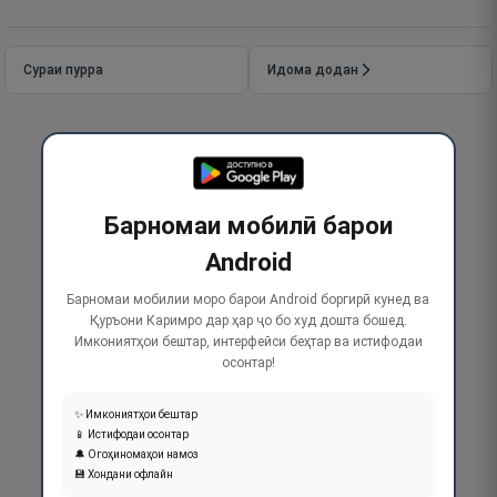
Сураи пурра
Идома додан
Барномаи мобилӣ барои
Android
Барномаи мобилии моро барои Android боргирӣ кунед ва
Қуръони Каримро дар ҳар ҷо бо худ дошта бошед.
Имкониятҳои бештар, интерфейси беҳтар ва истифодаи
осонтар!
✨ Имкониятҳои бештар
📱 Истифодаи осонтар
🔔 Огоҳиномаҳои намоз
💾 Хондани офлайн