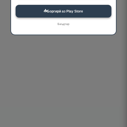
📥
Боргирӣ аз Play Store
Баъдтар