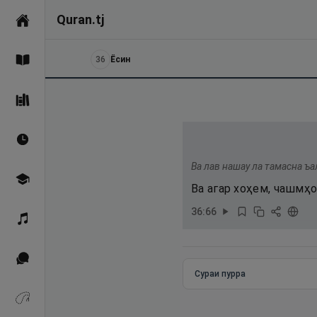
Quran.tj
Асосӣ
36
Ёсин
Қуръон
Саҳеҳи Бухорӣ
Вақтҳои намоз
Ва лав нашау ла тамасна ъ
Омӯзиш
Ва агар хоҳем, чашмҳо
36
:
66
Қироат
Иқтибосҳо аз Қуръон
Сураи пурра
Зикрҳо