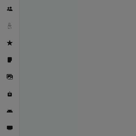
Пайғамбарон
Дуоҳо
Асмоул Ҳусно
Фарзи айн
Галерея
Махзани Маърифат
Барномаи мобилӣ
Пахшҳои зинда