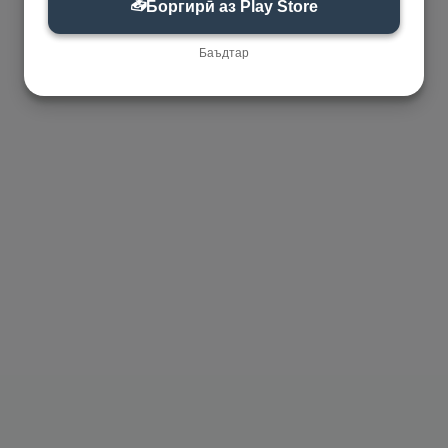
📥
Боргирӣ аз Play Store
Баъдтар