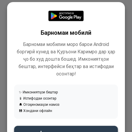
Барномаи мобилӣ
Барномаи мобилии моро барои Android
боргирӣ кунед ва Қуръони Каримро дар ҳар
ҷо бо худ дошта бошед. Имкониятҳои
бештар, интерфейси беҳтар ва истифодаи
осонтар!
✨ Имкониятҳои бештар
📱 Истифодаи осонтар
🔔 Огоҳиномаҳои намоз
💾 Хондани офлайн