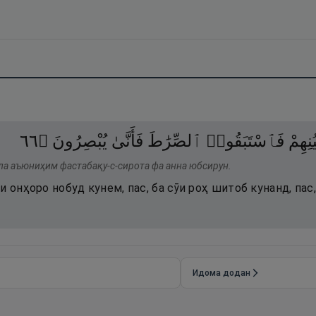
٦٦
۝
يُبْصِرُونَ
فَأَنَّىٰ
ٱلصِّرَٰطَ
فَٱسْتَبَقُوا۟
ُنِهِمْ
ала аъюниҳим фастабақу-с-сирота фа анна юбсирун.
и онҳоро нобуд кунем, пас, ба сӯи роҳ шитоб кунанд, пас
Идома додан