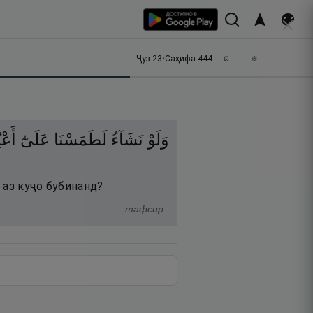
Ҷуз
23
•
Саҳифа
444
وَلَوْ
نَشَآءُ
لَطَمَسْنَا
عَلَىٰٓ
أَعْي
, аз куҷо бубинанд?
тафсир