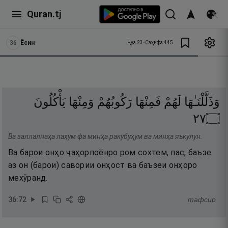
Quran.tj
36
Ёсин
Ҷуз
23
•
Саҳифа
445
وَذَلَّلْنَـٰهَا
لَهُمْ
فَمِنْهَا
رَكُوبُهُمْ
وَمِنْهَا
يَأْكُلُونَ
٧٢
۝
Ва заллалнаҳа лаҳум фа минҳа ракубуҳум ва минҳа яъкулун.
Ва барои онҳо ҷаҳорпоёнро ром сохтем, пас, баъзе
аз он (барои) савории онҳост ва баъзеи онҳоро
мехӯранд.
36
:
72
тафсир