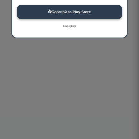
📥
Боргирӣ аз Play Store
Баъдтар