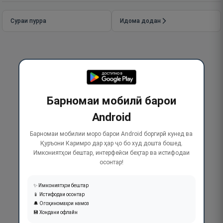
Сураи пурра
Идома додан
Барномаи мобилӣ барои
Android
Барномаи мобилии моро барои Android боргирӣ кунед ва
Қуръони Каримро дар ҳар ҷо бо худ дошта бошед.
Имкониятҳои бештар, интерфейси беҳтар ва истифодаи
осонтар!
✨ Имкониятҳои бештар
📱 Истифодаи осонтар
🔔 Огоҳиномаҳои намоз
💾 Хондани офлайн