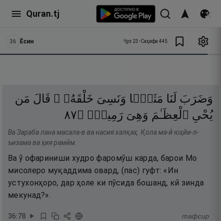
Quran.tj
36
Ёсин
Ҷуз
23
•
Саҳифа
445
وَضَرَبَ
لَنَا
مَثَلًۭا
وَنَسِىَ
خَلْقَهُۥ ۖ
قَالَ
مَن
٧٨
۝
رَمِيمٌۭ
وَهِىَ
ٱلْعِظَـٰمَ
يُحْىِ
Ва Зараба лана масала-в ва насия халқаҳ. Қола ма-й юҳйи-л-
ъизама ва ҳия рамӣм.
Ва ӯ офариниши худро фаромӯш карда, барои Мо
мисолеро муқаддима овард, (пас) гуфт: «Ин
устухонҳоро, дар ҳоле ки пӯсида бошанд, кӣ зинда
мекунад?».
36
:
78
тафсир