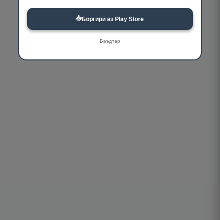
📥
Боргирӣ аз Play Store
Баъдтар