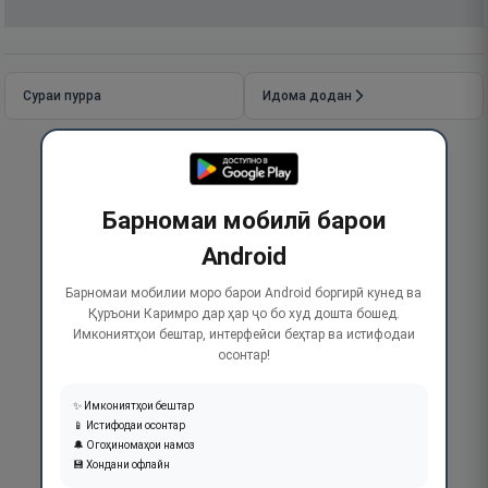
Сураи пурра
Идома додан
Барномаи мобилӣ барои
Android
Барномаи мобилии моро барои Android боргирӣ кунед ва
Қуръони Каримро дар ҳар ҷо бо худ дошта бошед.
Имкониятҳои бештар, интерфейси беҳтар ва истифодаи
осонтар!
✨ Имкониятҳои бештар
📱 Истифодаи осонтар
🔔 Огоҳиномаҳои намоз
💾 Хондани офлайн