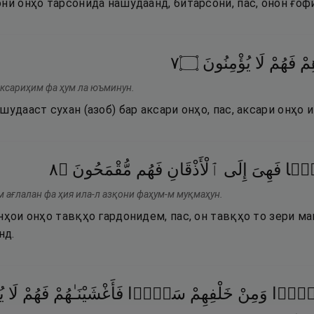
ни онҳо тарсонида нашудаанд, битарсонӣ, пас, онон ғоф
٧
۝
يُؤْمِنُونَ
لَا
فَهُمْ
ِمْ
аксариҳим фа ҳум ла юъминун.
шудааст сухан (азоб) бар аксари онҳо, пас, аксари онҳо 
٨
۝
مُّقْمَحُونَ
فَهُم
ٱلْأَذْقَانِ
إِلَى
فَهِىَ
ٰلًۭا
 ағлалан фа ҳия ила-л азқони фаҳум-м муқмаҳун.
нҳои онҳо тавқҳо гардонидем, пас, он тавқҳо то зери ма
нд.
دًّۭا
وَمِنْ
خَلْفِهِمْ
سَدًّۭا
فَأَغْشَيْنَـٰهُمْ
فَهُمْ
لَا
ي