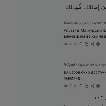
ىٓ
إِمَامٍۢ
مُّبِينٍۢ
Инна наҳну нуҳйи-л-мавта в
Албатта, Мо мурдагон
менависем ва ҳар чиз
36
:
12
ВаЗриб лаҳум масалан асҳаб
Ва барои онҳо достон
омаданд.
36
:
13
١٤
۝