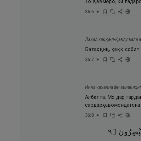
То Қавмеро, ки падаро
36
:
6
Лақад ҳаққа-л-Қавлу ъала 
Батаҳқиқ, ҳаққ собит 
36
:
7
Инна ҷаъална фи аънақиҳим
Албатта, Мо дар гарда
сардарҳавомондагона
36
:
8
٩
۝
ُبْصِرُونَ