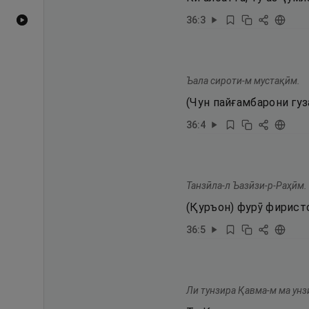
36
:
3
Видеоҳои YouTube
Ъала сироти-м мустақӣм.
(Чун пайғамбарони гуз
36
:
4
Танзӣла-л Ъазӣзи-р-Раҳӣм.
(Қуръон) фурӯ фирист
36
:
5
Ли тунзира Қавма-м ма унз