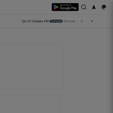
Ҷуз
22
•
Саҳифа
440
Тарҷума
Мусҳаф