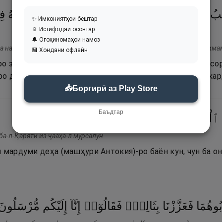
ُبُ
مَا
قَدَّمُوا۟
وَءَاثَـٰرَهُمْ ۚ
وَكُلَّ
شَىْءٍ
أَحْصَيْنَـٰهُ
فِ
✨ Имкониятҳои бештар
📱 Истифодаи осонтар
🔔 Огоҳиномаҳои намоз
а нактубу ма Қаддаму ва асараҳум. Ва кулла шай-ин аҳсайнаҳу фи им
💾 Хондани офлайн
ро зинда мегардонем ва он чӣ пеш фиристодаанд ва осор
ро дар Китоби ошкор (номаи аъмоли ҳар шахс) иҳота кар
📥
Боргирӣ аз Play Store
Баъдтар
١٣
۝
ٱلْمُرْسَلُونَ
جَآءَهَا
إِذْ
ٱلْقَرْيَةِ
а-л-Қаряти из ҷааҳа-л мурсалун.
и мардуми деҳа (машҳури Антокия)-ро баён кун, чун ба 
بُوهُمَا
فَعَزَّزْنَا
بِثَالِثٍۢ
فَقَالُوٓا۟
إِنَّآ
إِلَيْكُم
مُّرْسَلُونَ