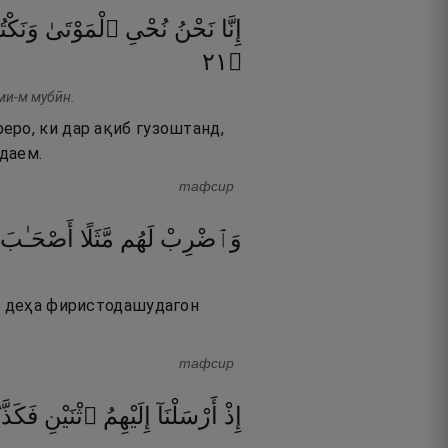
إِنَّا
نَحْنُ
نُحْىِ
ٱلْمَوْتَىٰ
وَنَكْت
١٢
۝
ами-м мубӣн.
еро, ки дар ақиб гузоштанд,
даем.
тафсир
وَٱضْرِبْ
لَهُم
مَّثَلًا
أَصْحَـٰبَ
он деҳа фиристодашудагон
тафсир
إِذْ
أَرْسَلْنَآ
إِلَيْهِمُ
ٱثْنَيْنِ
فَكَذَّ