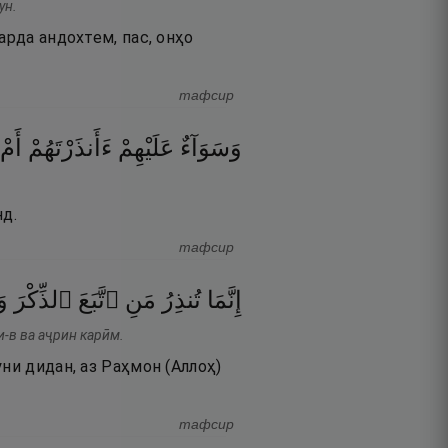
ун.
арда андохтем, пас, онҳо
тафсир
وَسَوَآءٌ
عَلَيْهِمْ
ءَأَنذَرْتَهُمْ
أَمْ
нд.
тафсир
إِنَّمَا
تُنذِرُ
مَنِ
ٱتَّبَعَ
ٱلذِّكْرَ
و
и-в ва аҷрин карӣм.
ни дидан, аз Раҳмон (Аллоҳ)
тафсир