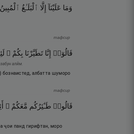
وَمَا
عَلَيْنَآ
إِلَّا
ٱلْبَلَـٰغُ
ٱلْمُبِينُ
тафсир
قَالُوٓا۟
إِنَّا
تَطَيَّرْنَا
بِكُمْ ۖ
لَئ
азабун алӣм.
р) бознаистед, албатта шуморо
тафсир
قَالُوا۟
طَـٰٓئِرُكُم
مَّعَكُمْ ۚ
أَ
а ҷои панд гирифтан, моро