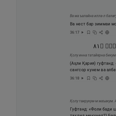
Ва ма ъалайна илла-л балағ
Ва нест бар зиммаи мо
36
:
17
١٨
۝
ِيمٌۭ
Қолу инна татайярна бикум
(Аҳли Қария) гуфтанд:
сангсор кунем ва алба
36
:
18
Қолу таирукум-м маъакум. 
Гуфтанд: «Фоли бади 
таҳдид мекунед?) Бал