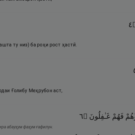
٤
ашта ту низ) ба роҳи рост ҳастӣ.
одаи Ғолибу Меҳрубон аст,
٦
۝
غَـٰفِلُونَ
فَهُمْ
ُهُمْ
ира абауҳум фаҳум ғафилун.