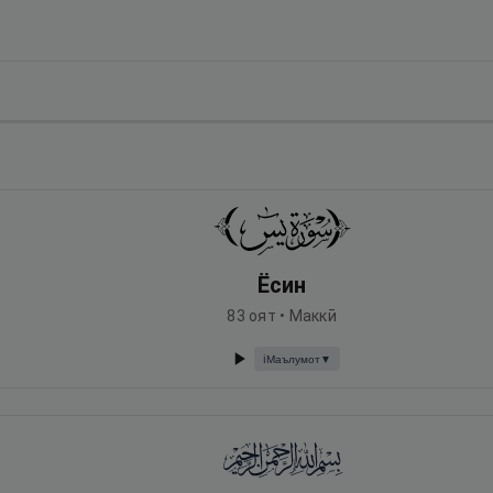
Ёсин
83
оят •
Маккӣ
Маълумот
▼
ℹ️