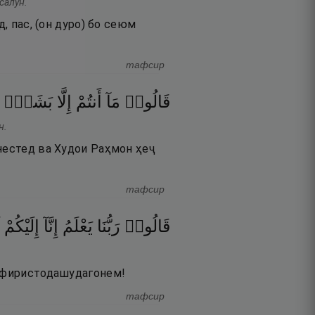
салун.
, пас, (он дуро) бо сеюм
тафсир
قَالُوا۟
مَآ
أَنتُمْ
إِلَّا
بَشَرٌۭ
н.
 нестед ва Худои Раҳмон ҳеҷ
тафсир
قَالُوا۟
رَبُّنَا
يَعْلَمُ
إِنَّآ
إِلَيْكُمْ
о фиристодашудагонем!
тафсир