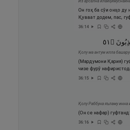
Из арсална илайҳимуснайни
Он гоҳ ба сӯи онҳо ду
Қувват додем, пас, г
36
:
14
١٥
۝
ذِبُونَ
Қолу ма антум илла башару
(Мардумони Қария) гуф
чизе фурӯ нафиристод
36
:
15
Қолу Раббуна яъламу инна 
(Он се нафар) гуфтан
36
:
16