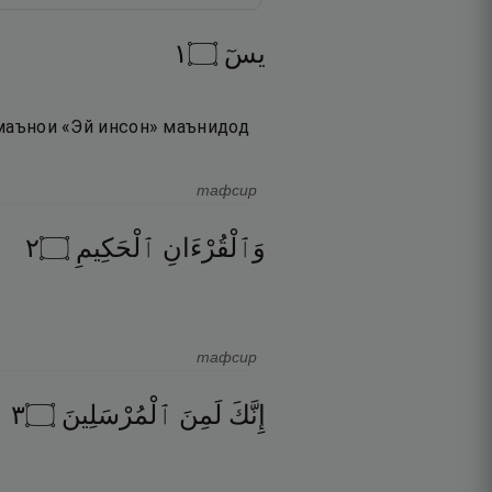
١
۝
يسٓ
а маънои «Эй инсон» маънидод
тафсир
٢
۝
ٱلْحَكِيمِ
وَٱلْقُرْءَانِ
тафсир
٣
۝
ٱلْمُرْسَلِينَ
لَمِنَ
إِنَّكَ