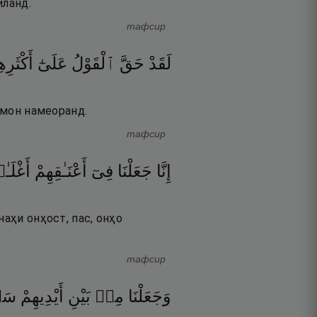
иланд.
тафсир
لَقَدْ
حَقَّ
ٱلْقَوْلُ
عَلَىٰٓ
أَكْثَرِه
имон намеоранд.
тафсир
إِنَّا
جَعَلْنَا
فِىٓ
أَعْنَـٰقِهِمْ
أَغْلَـ
наҳи онҳост, пас, онҳо
тафсир
وَجَعَلْنَا
مِنۢ
بَيْنِ
أَيْدِيهِمْ
سَ