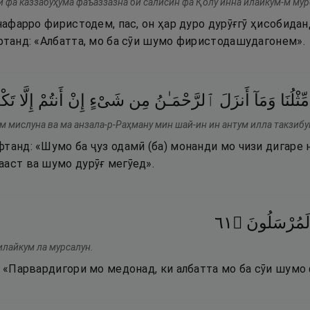
 фа каззабуҳума фаъаззазна би салисин фа Қолу инна илайкум-м мур
 нафарро фиристодем, пас, он ҳар дуро дурӯғгӯ ҳисобиданд
уфтанд: «Албатта, мо ба сӯи шумо фиристодашудагонем».
مِّثْلُنَا
وَمَآ
أَنزَلَ
ٱلرَّحْمَـٰنُ
مِن
شَىْءٍ
إِنْ
أَنتُمْ
إِلَّا
تَكْ
м мислуна ва ма анзала-р-Раҳману мин шай-ин ин антум илла такзибу
танд: «Шумо ба ҷуз одамӣ (ба) монанди мо чизи дигаре
ааст ва шумо дурӯғ мегӯед».
١٦
۝
لَمُرْسَلُونَ
илайкум ла мурсалун.
д: «Парвардигори мо медонад, ки албатта мо ба сӯи шум