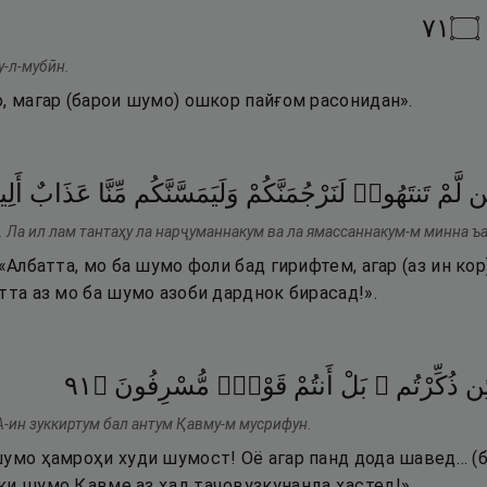
١٧
۝
у-л-мубӣн.
, магар (барои шумо) ошкор пайғом расонидан».
ِن
لَّمْ
تَنتَهُوا۟
لَنَرْجُمَنَّكُمْ
وَلَيَمَسَّنَّكُم
مِّنَّا
عَذَابٌ
أَل
. Ла ил лам тантаҳу ла нарҷуманнакум ва ла ямассаннакум-м минна ъ
 «Албатта, мо ба шумо фоли бад гирифтем, агар (аз ин ко
тта аз мо ба шумо азоби дарднок бирасад!».
١٩
۝
مُّسْرِفُونَ
قَوْمٌۭ
أَنتُمْ
بَلْ
ذُكِّرْتُم ۚ
ئِن
А-ин зуккиртум бал антум Қавму-м мусрифун.
шумо ҳамроҳи худи шумост! Оё агар панд дода шавед… (б
ки шумо Қавме аз ҳад таҷовузкунанда ҳастед!».