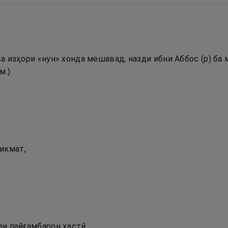
 ва изҳори «нун» хонда мешавад, назди ибни Аббос (р) б
м.)
икмат,
.
лаи пайғамбарон ҳастӣ,