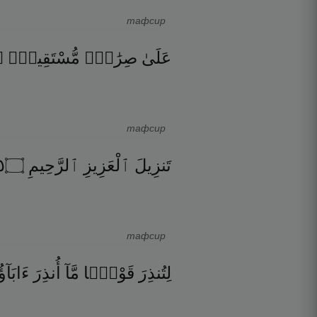
тафсир
۝
مُّسْتَقِيمٍۢ
صِرَٰطٍۢ
عَلَىٰ
тафсир
٥
۝
ٱلرَّحِيمِ
ٱلْعَزِيزِ
تَنزِيلَ
тафсир
لِتُنذِرَ
قَوْمًۭا
مَّآ
أُنذِرَ
ءَابَآؤ