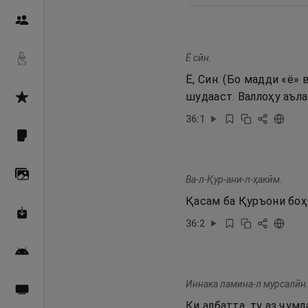
Пайғамбарон
Ё сӣн.
Дуоҳо
Ё, Син. (Бо мадди «ё»
шудааст. Валлоҳу аъла
Асмоул Ҳусно
36
:
1
Фарзи айн
Галерея
Ва-л-Қур-ани-л-ҳакӣм.
Қасам ба Қуръони боҳ
Махзани Маърифат
36
:
2
Барномаи мобилӣ
Иннака ламина-л мурсалӣн
Пахшҳои зинда
Ки албатта, ту аз ҷум