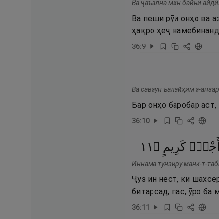
Ва ҷаъална мин байни айдӣ
Ва пеши рӯи онҳо ва а
ҳақро ҳеҷ намебинанд
36
:
9
Ва саваун ъалайҳим а-анза
Бар онҳо баробар аст,
36
:
10
١١
۝
كَرِيمٍ
أَجْرٍۢ
Иннама тунзиру мани-т-таб
Ҷуз ин нест, ки шахсе
битарсад, пас, ӯро ба
36
:
11