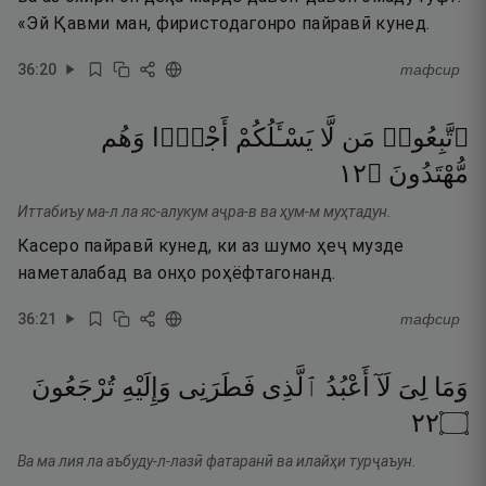
«Эй Қавми ман, фиристодагонро пайравӣ кунед.
36
:
20
тафсир
ٱتَّبِعُوا۟
مَن
لَّا
يَسْـَٔلُكُمْ
أَجْرًۭا
وَهُم
٢١
۝
مُّهْتَدُونَ
Иттабиъу ма-л ла яс-алукум аҷра-в ва ҳум-м муҳтадун.
Касеро пайравӣ кунед, ки аз шумо ҳеҷ музде
наметалабад ва онҳо роҳёфтагонанд.
36
:
21
тафсир
وَمَا
لِىَ
لَآ
أَعْبُدُ
ٱلَّذِى
فَطَرَنِى
وَإِلَيْهِ
تُرْجَعُونَ
٢٢
۝
Ва ма лия ла аъбуду-л-лазӣ фатаранӣ ва илайҳи турҷаъун.