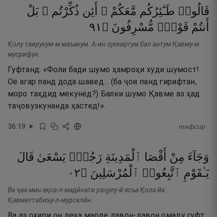
قَالُوا۟
طَـٰٓئِرُكُم
مَّعَكُمْ ۚ
أَئِن
ذُكِّرْتُم ۚ
بَلْ
١٩
۝
مُّسْرِفُونَ
قَوْمٌۭ
أَنتُمْ
Қолу таирукум-м маъакум. А-ин зуккиртум бал антум Қавму-м
мусрифун.
Гуфтанд: «Фоли бади шумо ҳамроҳи худи шумост!
Оё агар панд дода шавед… (ба ҷои панд гирифтан,
моро таҳдид мекунед?) Балки шумо Қавме аз ҳад
таҷовузкунанда ҳастед!».
36
:
19
тафсир
وَجَآءَ
مِنْ
أَقْصَا
ٱلْمَدِينَةِ
رَجُلٌۭ
يَسْعَىٰ
قَالَ
٢٠
۝
ٱلْمُرْسَلِينَ
ٱتَّبِعُوا۟
يَـٰقَوْمِ
Ва ҷаа мин ақса-л-мадӣнати раҷулу-й ясъа Қола йа
Қавмиттабиъу-л-мурсалӣн.
Ва аз охири он деҳа марде давон-давон омаду гуфт: