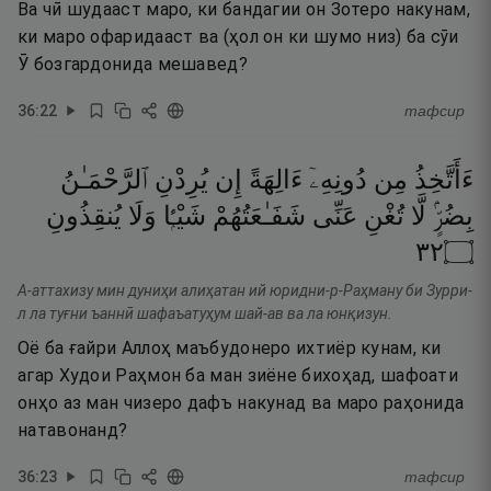
Ва чӣ шудааст маро, ки бандагии он Зотеро накунам,
ки маро офаридааст ва (ҳол он ки шумо низ) ба сӯи
Ӯ бозгардонида мешавед?
36
:
22
тафсир
ءَأَتَّخِذُ
مِن
دُونِهِۦٓ
ءَالِهَةً
إِن
يُرِدْنِ
ٱلرَّحْمَـٰنُ
بِضُرٍّۢ
لَّا
تُغْنِ
عَنِّى
شَفَـٰعَتُهُمْ
شَيْـًۭٔا
وَلَا
يُنقِذُونِ
٢٣
۝
А-аттахизу мин дуниҳи алиҳатан ий юридни-р-Раҳману би Зурри-
л ла туғни ъаннӣ шафаъатуҳум шай-ав ва ла юнқизун.
Оё ба ғайри Аллоҳ маъбудонеро ихтиёр кунам, ки
агар Худои Раҳмон ба ман зиёне бихоҳад, шафоати
онҳо аз ман чизеро дафъ накунад ва маро раҳонида
натавонанд?
36
:
23
тафсир