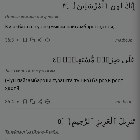
٣
۝
ٱلْمُرْسَلِينَ
لَمِنَ
إِنَّكَ
Иннака ламина-л мурсалӣн.
Ки албатта, ту аз ҷумлаи пайғамбарон ҳастӣ,
36
:
3
тафсир
٤
۝
مُّسْتَقِيمٍۢ
صِرَٰطٍۢ
عَلَىٰ
Ъала сироти-м мустақӣм.
(Чун пайғамбарони гузашта ту низ) ба роҳи рост
ҳастӣ.
36
:
4
тафсир
٥
۝
ٱلرَّحِيمِ
ٱلْعَزِيزِ
تَنزِيلَ
Танзӣла-л Ъазӣзи-р-Раҳӣм.