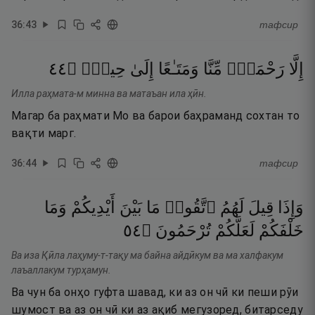
36
:
43
тафсир
٤٤
۝
حِينٍۢ
إِلَىٰ
وَمَتَـٰعًا
مِّنَّا
رَحْمَةًۭ
إِلَّا
Илла раҳмата-м минна ва матаъан ила ҳӣн.
Магар ба раҳмати Мо ва барои баҳраманд сохтан то
вақти марг.
36
:
44
тафсир
وَإِذَا
قِيلَ
لَهُمُ
ٱتَّقُوا۟
مَا
بَيْنَ
أَيْدِيكُمْ
وَمَا
٤٥
۝
تُرْحَمُونَ
لَعَلَّكُمْ
خَلْفَكُمْ
Ва иза Қӣла лаҳуму-т-тақу ма байна айдӣкум ва ма халфакум
лаъаллакум турҳамун.
Ва чун ба онҳо гуфта шавад, ки аз он чӣ ки пеши рӯи
шумост ва аз он чӣ ки аз ақиб мегузоред, битарседу