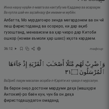
Инна наҳну нуҳйи-л-мавта ва нактубу ма Қаддаму ва асараҳум.
Ва кулла шай-ин аҳсайнаҳу фи имами-м мубӣн.
Албатта, Мо мурдагонро зинда мегардонем ва он чӣ
пеш фиристодаанд ва осореро, ки дар ақиб
гузоштанд, менависем ва ҳар чизро дар Китоби
ошкор (номаи аъмоли ҳар шахс) иҳота кардаем.
36
:
12
тафсир
وَٱضْرِبْ
لَهُم
مَّثَلًا
أَصْحَـٰبَ
ٱلْقَرْيَةِ
إِذْ
جَآءَهَا
١٣
۝
ٱلْمُرْسَلُونَ
ВаЗриб лаҳум масалан асҳаба-л-Қаряти из ҷааҳа-л мурсалун.
Ва барои онҳо достони мардуми деҳа (машҳури
Антокия)-ро баён кун, чун ба он деҳа
фиристодашудагон омаданд.