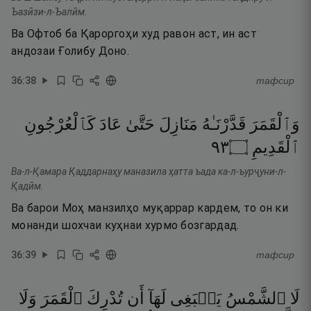
Ъазӣзи-л-Ъалӣм.
Ва Офтоб ба Қароргоҳи худ равон аст, ин аст
андозаи Ғолибу Доно.
36
:
38
тафсир
وَٱلْقَمَرَ
قَدَّرْنَـٰهُ
مَنَازِلَ
حَتَّىٰ
عَادَ
كَٱلْعُرْجُونِ
٣٩
۝
ٱلْقَدِيمِ
Ва-л-Қамара Қаддарнаҳу маназила ҳатта ъада ка-л-ъурҷуни-л-
Қадӣм.
Ва барои Моҳ манзилҳо муқаррар кардем, то он ки
монанди шохчаи куҳнаи хурмо бозгардад.
36
:
39
тафсир
لَا
ٱلشَّمْسُ
يَنۢبَغِى
لَهَآ
أَن
تُدْرِكَ
ٱلْقَمَرَ
وَلَا