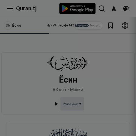
Quran.tj
36
Ёсин
Тарҷума
Мусҳаф
Ҷуз
23
•
Саҳифа
442
Ёсин
83
оят •
Маккӣ
Маълумот
▼
ℹ️