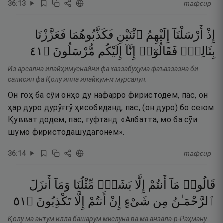
36
:
13
тафсир
إِذْ
أَرْسَلْنَآ
إِلَيْهِمُ
ٱثْنَيْنِ
فَكَذَّبُوهُمَا
فَعَزَّزْنَا
١٤
۝
مُّرْسَلُونَ
إِلَيْكُم
إِنَّآ
فَقَالُوٓا۟
بِثَالِثٍۢ
Из арсална илайҳимуснайни фа каззабуҳума фаъаззазна би
салисин фа Қолу инна илайкум-м мурсалун.
Он гоҳ ба сӯи онҳо ду нафарро фиристодем, пас, он
ҳар дуро дурӯғгӯ ҳисобиданд, пас, (он дуро) бо сеюм
Қувват додем, пас, гуфтанд: «Албатта, мо ба сӯи
шумо фиристодашудагонем».
36
:
14
тафсир
قَالُوا۟
مَآ
أَنتُمْ
إِلَّا
بَشَرٌۭ
مِّثْلُنَا
وَمَآ
أَنزَلَ
١٥
۝
تَكْذِبُونَ
إِلَّا
أَنتُمْ
إِنْ
شَىْءٍ
مِن
ٱلرَّحْمَـٰنُ
Қолу ма антум илла башарум мислуна ва ма анзала-р-Раҳману