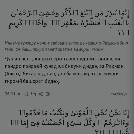
إِنَّمَا
تُنذِرُ
مَنِ
ٱتَّبَعَ
ٱلذِّكْرَ
وَخَشِىَ
ٱلرَّحْمَـٰنَ
بِٱلْغَيْبِ ۖ
فَبَشِّرْهُ
بِمَغْفِرَةٍۢ
وَأَجْرٍۢ
كَرِيمٍ
١١
۝
Иннама тунзиру мани-т-табаъа-з зикра ва хашия-р-Раҳмана би-л-
ғайб. Фа башширҳу би мағфирати-в ва аҷрин карӣм.
Ҷуз ин нест, ки шахсеро тарсонида метавонӣ, ки
пандро пайравӣ кунад ва бидуни дидан, аз Раҳмон
(Аллоҳ) битарсад, пас, ӯро ба мағфират ва музди
гиромӣ башорат бидеҳ.
36
:
11
тафсир
إِنَّا
نَحْنُ
نُحْىِ
ٱلْمَوْتَىٰ
وَنَكْتُبُ
مَا
قَدَّمُوا۟
وَءَاثَـٰرَهُمْ ۚ
وَكُلَّ
شَىْءٍ
أَحْصَيْنَـٰهُ
فِىٓ
إِمَامٍۢ
١٢
۝
مُّبِينٍۢ