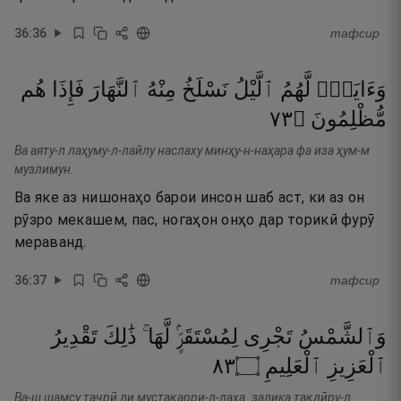
36
:
36
тафсир
وَءَايَةٌۭ
لَّهُمُ
ٱلَّيْلُ
نَسْلَخُ
مِنْهُ
ٱلنَّهَارَ
فَإِذَا
هُم
٣٧
۝
مُّظْلِمُونَ
Ва аяту-л лаҳуму-л-лайлу наслаху минҳу-н-наҳара фа иза ҳум-м
музлимун.
Ва яке аз нишонаҳо барои инсон шаб аст, ки аз он
рӯзро мекашем, пас, ногаҳон онҳо дар торикӣ фурӯ
мераванд.
36
:
37
тафсир
وَٱلشَّمْسُ
تَجْرِى
لِمُسْتَقَرٍّۢ
لَّهَا ۚ
ذَٰلِكَ
تَقْدِيرُ
٣٨
۝
ٱلْعَلِيمِ
ٱلْعَزِيزِ
Ва-ш шамсу таҷрӣ ли мустақарри-л-лаҳа. залика тақдӣру-л