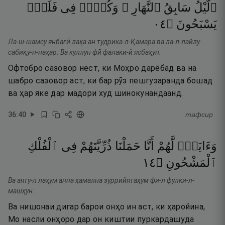
ٱلَّيْلُ
سَابِقُ
ٱلنَّهَارِ ۚ
وَكُلٌّۭ
فِى
فَلَكٍۢ
٤٠
۝
يَسْبَحُونَ
Ла-ш-шамсу янбағӣ лаҳа ан тудрика-л-Қамара ва ла-л-лайлу
сабиқу-н-наҳар. Ва куллун фӣ фалаки-й ясбаҳун.
Офтобро сазовор нест, ки Моҳро дарёбад ва на
шабро сазовор аст, ки бар рӯз пешгузаранда бошад
ва ҳар яке дар мадори худ шинокунандаанд.
36
:
40
тафсир
وَءَايَةٌۭ
لَّهُمْ
أَنَّا
حَمَلْنَا
ذُرِّيَّتَهُمْ
فِى
ٱلْفُلْكِ
٤١
۝
ٱلْمَشْحُونِ
Ва аяту-л лаҳум анна ҳамална зуррийятаҳум фи-л фулки-л-
машҳун.
Ва нишонаи дигар барои онҳо ин аст, ки ҳаройина,
Мо насли онҳоро дар он киштии пуркардашуда