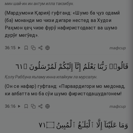
мин шай-ин ин антум илла такзибун.
(Мардумони Қария) гуфтанд: «Шумо ба ҷуз одамӣ
(ба) монанди мо чизи дигаре нестед ва Худои
Раҳмон ҳеҷ чизе фурӯ нафиристодааст ва шумо
дурӯғ мегӯед».
36
:
15
тафсир
١٦
۝
لَمُرْسَلُونَ
إِلَيْكُمْ
إِنَّآ
يَعْلَمُ
رَبُّنَا
قَالُوا۟
Қолу Раббуна яъламу инна илайкум ла мурсалун.
(Он се нафар) гуфтанд: «Парвардигори мо медонад,
ки албатта мо ба сӯи шумо фиристодашудагонем!
36
:
16
тафсир
١٧
۝
ٱلْمُبِينُ
ٱلْبَلَـٰغُ
إِلَّا
عَلَيْنَآ
وَمَا