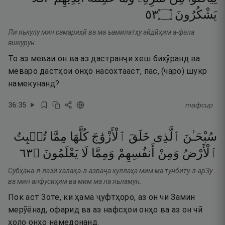
٣٥
۝
يَشْكُرُونَ
Ли яъкулу мин самариҳӣ ва ма ъамилатҳу айдӣҳим а-фала
яшкурун.
То аз меваи он ва аз дастранҷи хеш бихӯранд ва
меваро дастҳои онҳо насохтааст, пас, (чаро) шукр
намекунанд?
36
:
35
тафсир
سُبْحَـٰنَ
ٱلَّذِى
خَلَقَ
ٱلْأَزْوَٰجَ
كُلَّهَا
مِمَّا
تُنۢبِتُ
٣٦
۝
يَعْلَمُونَ
لَا
وَمِمَّا
أَنفُسِهِمْ
وَمِنْ
ٱلْأَرْضُ
Субҳана-л-лазӣ халақа-л-азваҷа куллаҳа мим ма тунбиту-л-арЗу
ва мин анфусиҳим ва мим ма ла яъламун.
Пок аст Зоте, ки ҳама ҷуфтҳоро, аз он чи Замин
мерӯёнад, офарид ва аз нафсҳои онҳо ва аз он чӣ
ҳоло онҳо намедонанд.