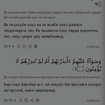
٩
۝
Ва ҷаъална мин байни айдӣҳим садда-в ва мин халфиҳим саддан
фа ағшайнаҳум фа ҳум ла юбсирун.
Ва пеши рӯи онҳо ва аз ақиби онҳо деворе
гардонидем, пас, ба чашмҳои онҳо парда андохтем,
пас, онҳо ҳақро ҳеҷ намебинанд.
36
:
9
тафсир
وَسَوَآءٌ
عَلَيْهِمْ
ءَأَنذَرْتَهُمْ
أَمْ
لَمْ
تُنذِرْهُمْ
لَا
١٠
۝
يُؤْمِنُونَ
Ва саваун ъалайҳим а-анзартаҳум ам лам тунзирҳум ла юъминун.
Бар онҳо баробар аст, ки онҳоро битарсонӣ ё онҳоро
натарсонӣ, имон намеоранд.
36
:
10
тафсир