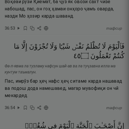
Воқеаи рӯзи Қиёмат, ба ҷуз як овози сахт чизе
набошад, пас, он гоҳ ҳамаи онҳоро ҷамъ оварда,
назди Мо ҳозир карда шаванд.
36
:
53
тафсир
فَٱلْيَوْمَ
لَا
تُظْلَمُ
نَفْسٌۭ
شَيْـًۭٔا
وَلَا
تُجْزَوْنَ
إِلَّا
مَا
٥٤
۝
تَعْمَلُونَ
كُنتُمْ
Фа-л-явма ла тузламу нафсун шай-ав ва ла туҷзавна илла ма
кунтум таъмалун.
Пас, имрӯз бар ҳеҷ нафс ҳеҷ ситаме карда нашавад
ва подош дода намешавед, магар мувофиқи он чӣ
мекардед.
36
:
54
тафсир
إِنَّ
أَصْحَـٰبَ
ٱلْجَنَّةِ
ٱلْيَوْمَ
فِى
شُغُلٍۢ