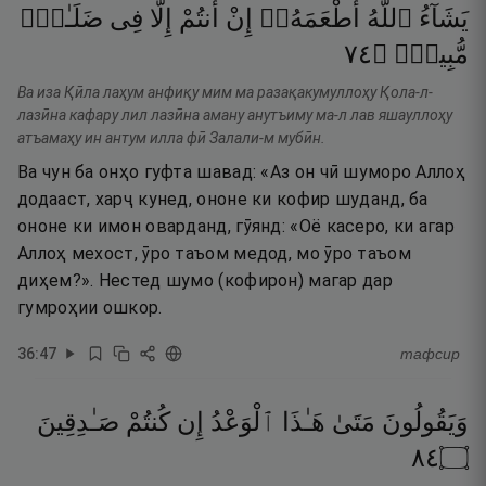
يَشَآءُ
ٱللَّهُ
أَطْعَمَهُۥٓ
إِنْ
أَنتُمْ
إِلَّا
فِى
ضَلَـٰلٍۢ
٤٧
۝
مُّبِينٍۢ
Ва иза Қӣла лаҳум анфиқу мим ма разақакумуллоҳу Қола-л-
лазӣна кафару лил лазӣна аману анутъиму ма-л лав яшауллоҳу
атъамаҳу ин антум илла фӣ Залали-м мубӣн.
Ва чун ба онҳо гуфта шавад: «Аз он чӣ шуморо Аллоҳ
додааст, харҷ кунед, ононе ки кофир шуданд, ба
ононе ки имон оварданд, гӯянд: «Оё касеро, ки агар
Аллоҳ мехост, ӯро таъом медод, мо ӯро таъом
диҳем?». Нестед шумо (кофирон) магар дар
гумроҳии ошкор.
36
:
47
тафсир
وَيَقُولُونَ
مَتَىٰ
هَـٰذَا
ٱلْوَعْدُ
إِن
كُنتُمْ
صَـٰدِقِينَ
٤٨
۝