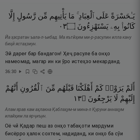
يَـٰحَسْرَةً
عَلَى
ٱلْعِبَادِ ۚ
مَا
يَأْتِيهِم
مِّن
رَّسُولٍ
إِلَّا
٣٠
۝
يَسْتَهْزِءُونَ
بِهِۦ
كَانُوا۟
Йа ҳасратан ъала-л-ъибад. Ма яътӣҳим ми-р-расулин илла кану
биҳӣ ястаҳзиун.
Эй дареғ бар бандагон! Ҳеҷ расуле ба онҳо
намеомад, магар ин ки ӯро истеҳзо мекарданд.
36
:
30
أَلَمْ
يَرَوْا۟
كَمْ
أَهْلَكْنَا
قَبْلَهُم
مِّنَ
ٱلْقُرُونِ
أَنَّهُمْ
٣١
۝
يَرْجِعُونَ
لَا
إِلَيْهِمْ
Алам ярав кам аҳлакна Қаблаҳум-м мина-л Қуруни аннаҳум
илайҳим ла ярҷиъун.
Оё чӣ Қадар пеш аз онҳо табақоти мардуми
бисёрро ҳалок сохтем, надиданд, ки онҳо ба сӯи