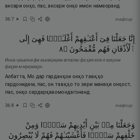
аксари онҳо, пас, аксари онҳо имон намеоранд.
36
:
7
тафсир
إِنَّا
جَعَلْنَا
فِىٓ
أَعْنَـٰقِهِمْ
أَغْلَـٰلًۭا
فَهِىَ
إِلَى
٨
۝
مُّقْمَحُونَ
فَهُم
ٱلْأَذْقَانِ
Инна ҷаъална фи аънақиҳим ағлалан фа ҳия ила-л азқони
фаҳум-м муқмаҳун.
Албатта, Мо дар гарданҳои онҳо тавқҳо
гардонидем, пас, он тавқҳо то зери манаҳи онҳост,
пас, онҳо сардарҳавомондагонанд.
36
:
8
тафсир
وَجَعَلْنَا
مِنۢ
بَيْنِ
أَيْدِيهِمْ
سَدًّۭا
وَمِنْ
خَلْفِهِمْ
سَدًّۭا
فَأَغْشَيْنَـٰهُمْ
فَهُمْ
لَا
يُبْصِرُونَ