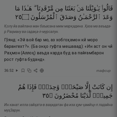
قَالُوا۟
يَـٰوَيْلَنَا
مَنۢ
بَعَثَنَا
مِن
مَّرْقَدِنَا ۜ ۗ
هَـٰذَا
مَا
٥٢
۝
ٱلْمُرْسَلُونَ
وَصَدَقَ
ٱلرَّحْمَـٰنُ
وَعَدَ
Қолу йа вайлана ман баъасана мим марқадина. Ҳаза ма ваъада-
р Раҳману ва садақа-л-мурсалун.
Гӯянд: «Эй вой бар мо, аз хобгоҳамон кӣ моро
барангехт?». (Ба онҳо гуфта мешавад): «Ин аст он чӣ
Раҳмон (Аллоҳ) ваъда карда буд ва пайғамбарон
рост гуфта буданд».
36
:
52
тафсир
إِن
كَانَتْ
إِلَّا
صَيْحَةًۭ
وَٰحِدَةًۭ
فَإِذَا
هُمْ
٥٣
۝
مُحْضَرُونَ
لَّدَيْنَا
جَمِيعٌۭ
Ин канат илла сайҳата-в ваҳидатан фа иза ҳум ҷамӣъу-л ладайна
муҳЗарун.