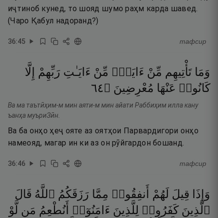
иҷтиноб кунед, то шояд шумо раҳм карда шавед.
(Чаро Қабул надоранд?)
36
:
45
тафсир
وَمَا
تَأْتِيهِم
مِّنْ
ءَايَةٍۢ
مِّنْ
ءَايَـٰتِ
رَبِّهِمْ
إِلَّا
٤٦
۝
مُعْرِضِينَ
عَنْهَا
كَانُوا۟
Ва ма таътӣҳим-м мин аяти-м мин айати Раббиҳим илла кану
ъанҳа муъриЗӣн.
Ва ба онҳо ҳеҷ ояте аз оятҳои Парвардигори онҳо
намеояд, магар ин ки аз он рӯйгардон бошанд.
36
:
46
тафсир
وَإِذَا
قِيلَ
لَهُمْ
أَنفِقُوا۟
مِمَّا
رَزَقَكُمُ
ٱللَّهُ
قَالَ
ٱلَّذِينَ
كَفَرُوا۟
لِلَّذِينَ
ءَامَنُوٓا۟
أَنُطْعِمُ
مَن
لَّوْ