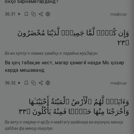
онҳо барнамегарданд?
36
:
31
тафсир
وَإِن
كُلٌّۭ
لَّمَّا
جَمِيعٌۭ
لَّدَيْنَا
مُحْضَرُونَ
٣٢
۝
Ва ин куллу-л ламма ҷамӣъу-л ладайна муҳЗарун.
Ва ҳеҷ табақае нест, магар ҳамагӣ назди Мо ҳозир
карда мешаванд.
36
:
32
тафсир
وَءَايَةٌۭ
لَّهُمُ
ٱلْأَرْضُ
ٱلْمَيْتَةُ
أَحْيَيْنَـٰهَا
٣٣
۝
يَأْكُلُونَ
فَمِنْهُ
حَبًّۭا
مِنْهَا
وَأَخْرَجْنَا
Ва аяту-л лаҳуму-л-арЗу-л-майтату аҳяйнаҳа ва ахраҷно минҳа
ҳаббан фа минҳу яъкулун.