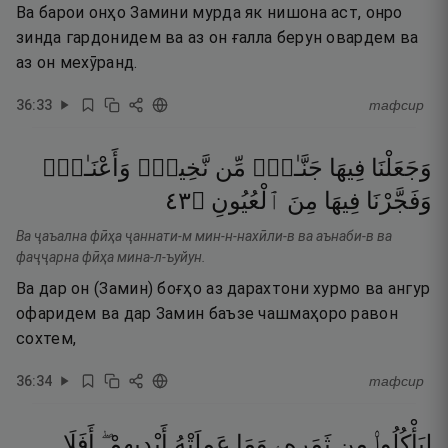
Ва барои онҳо Замини мурда як нишона аст, онро
зинда гардонидем ва аз он ғалла берун овардем ва
аз он мехӯранд.
36
:
33
тафсир
وَجَعَلْنَا
فِيهَا
جَنَّـٰتٍۢ
مِّن
نَّخِيلٍۢ
وَأَعْنَـٰبٍۢ
٣٤
۝
ٱلْعُيُونِ
مِنَ
فِيهَا
وَفَجَّرْنَا
Ва ҷаъална фӣҳа ҷаннати-м мин-н-нахӣли-в ва аънаби-в ва
фаҷҷарна фӣҳа мина-л-ъуйун.
Ва дар он (Замин) боғҳо аз дарахтони хурмо ва ангур
офаридем ва дар Замин баъзе чашмаҳоро равон
сохтем,
36
:
34
тафсир
لِيَأْكُلُوا۟
مِن
ثَمَرِهِۦ
وَمَا
عَمِلَتْهُ
أَيْدِيهِمْ ۖ
أَفَلَا