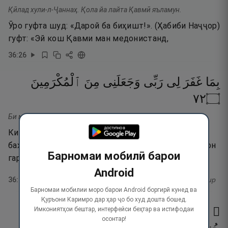
Қӣлад хули-л-Ҷаннаҳ. Қола йа лайта Қавмӣ яъламун.
Ӯро гуфта шуд: «Дарой ба биҳишт!». (Ҳабиби Наҷҷор)
гуфт: «Эй кош Қавми ман медонистанд,
36
:
26
بِمَا
غَفَرَ
لِى
رَبِّى
وَجَعَلَنِى
مِنَ
ٱلْمُكْرَمِينَ
٢٧
۝
Би ма ғафаралӣ Раббӣ ва ҷаъаланӣ мина-л-мукрамӣн.
Ки ба сабаби он Парвардигори ман маро
бахшидааст ва маро аз зумраи икромкардашудагон
Барномаи мобилӣ барои
гардонидааст».
Android
36
:
27
тафсир
Барномаи мобилии моро барои Android боргирӣ кунед ва
Қуръони Каримро дар ҳар ҷо бо худ дошта бошед.
۞ وَمَآ
أَنزَلْنَا
عَلَىٰ
قَوْمِهِۦ
مِنۢ
بَعْدِهِۦ
مِن
Имкониятҳои бештар, интерфейси беҳтар ва истифодаи
осонтар!