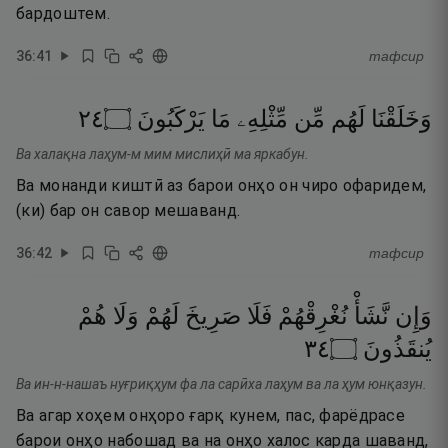
бардоштем.
36
:
41
тафсир
٤٢
۝
يَرْكَبُونَ
مَا
مِّثْلِهِۦ
مِّن
لَهُم
وَخَلَقْنَا
Ва халақна лаҳум-м мим мислиҳӣ ма яркабун.
Ва монанди киштӣ аз барои онҳо он чиро офаридем,
(ки) бар он савор мешаванд.
36
:
42
тафсир
وَإِن
نَّشَأْ
نُغْرِقْهُمْ
فَلَا
صَرِيخَ
لَهُمْ
وَلَا
هُمْ
٤٣
۝
يُنقَذُونَ
Ва ин-н-нашаъ нуғриқҳум фа ла сарӣха лаҳум ва ла ҳум юнқазун.
Ва агар хоҳем онҳоро ғарқ кунем, пас, фарёдрасе
барои онҳо набошад ва на онҳо халос карда шаванд,