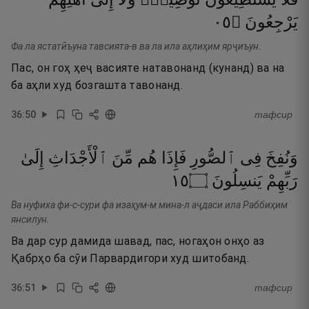
٥٠
۝
يَرْجِعُونَ
Фа ла ястатӣъуна тавсията-в ва ла ила аҳлиҳим ярҷиъун.
Пас, он гоҳ ҳеҷ васияте натавонанд (кунанд) ва на
ба аҳли худ бозгашта тавонанд.
36
:
50
тафсир
وَنُفِخَ
فِى
ٱلصُّورِ
فَإِذَا
هُم
مِّنَ
ٱلْأَجْدَاثِ
إِلَىٰ
٥١
۝
يَنسِلُونَ
رَبِّهِمْ
Ва нуфиха фи-с-сури фа изаҳум-м мина-л аҷдаси ила Раббиҳим
янсилун.
Ва дар сур дамида шавад, пас, ногаҳон онҳо аз
Қабрҳо ба сӯи Парвардигори худ шитобанд.
36
:
51
тафсир