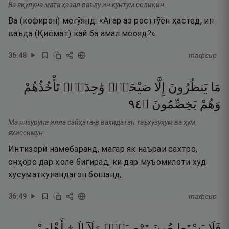
Ва яқулуна мата ҳазал ваъду ин кунтум содиқӣн.
Ва (кофирон) мегӯянд: «Агар аз ростгӯён ҳастед, ин
ваъда (Қиёмат) кай ба амал меояд?».
36
:
48
тафсир
مَا
يَنظُرُونَ
إِلَّا
صَيْحَةًۭ
وَٰحِدَةًۭ
تَأْخُذُهُمْ
٤٩
۝
يَخِصِّمُونَ
وَهُمْ
Ма янзуруна илла сайҳата-в ваҳидатан таъхузуҳум ва ҳум
яхиссимун.
Интизорӣ намебаранд, магар як наъраи сахтро,
онҳоро дар ҳоле бигирад, ки дар муъомилоти худ
хусуматкунандагон бошанд,
36
:
49
тафсир
فَلَا
يَسْتَطِيعُونَ
تَوْصِيَةًۭ
وَلَآ
إِلَىٰٓ
أَهْلِهِمْ