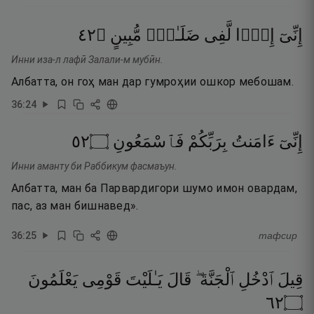
٢٤
۝
مُّبِينٍ
ضَلَـٰلٍۢ
لَّفِى
إِذًۭا
إِنِّىٓ
Инни иза-л лафӣ Залали-м мубӣн.
Албатта, он гоҳ ман дар гумроҳии ошкор мебошам.
36
:
24
٢٥
۝
فَٱسْمَعُونِ
بِرَبِّكُمْ
ءَامَنتُ
إِنِّىٓ
Инни аманту би Раббикум фасмаъун.
Албатта, ман ба Парвардигори шумо имон овардам,
пас, аз ман бишнавед».
36
:
25
тафсир
قِيلَ
ٱدْخُلِ
ٱلْجَنَّةَ ۖ
قَالَ
يَـٰلَيْتَ
قَوْمِى
يَعْلَمُونَ
٢٦
۝