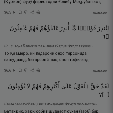
(Қуръон) фурӯ фиристодаи Ғолибу Меҳрубон аст,
36
:
5
тафсир
لِتُنذِرَ
قَوْمًۭا
مَّآ
أُنذِرَ
ءَابَآؤُهُمْ
فَهُمْ
غَـٰفِلُونَ
٦
۝
Ли тунзира Қавма-м ма унзира абауҳум фаҳум ғафилун.
То Қавмеро, ки падарони онҳо тарсонида
нашудаанд, битарсонӣ, пас, онон ғофиланд.
36
:
6
тафсир
لَقَدْ
حَقَّ
ٱلْقَوْلُ
عَلَىٰٓ
أَكْثَرِهِمْ
فَهُمْ
لَا
يُؤْمِنُونَ
٧
۝
Лақад ҳаққа-л-Қавлу ъала аксариҳим фа ҳум ла юъминун.
Батаҳқиқ, ҳаққ собит шудааст сухан (азоб) бар