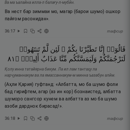
Ва ма ъалайна илла-л балағу-л-мубӣн.
Ва нест бар зиммаи мо, магар (барои шумо) ошкор
пайғом расонидан».
36
:
17
тафсир
قَالُوٓا۟
إِنَّا
تَطَيَّرْنَا
بِكُمْ ۖ
لَئِن
لَّمْ
تَنتَهُوا۟
١٨
۝
أَلِيمٌۭ
عَذَابٌ
مِّنَّا
وَلَيَمَسَّنَّكُم
لَنَرْجُمَنَّكُمْ
Қолу инна татайярна бикум. Ла ил лам тантаҳу ла
нарҷуманнакум ва ла ямассаннакум-м минна ъазабун алӣм.
(Аҳли Қария) гуфтанд: «Албатта, мо ба шумо фоли
бад гирифтем, агар (аз ин кор) бознаистед, албатта
шуморо сангсор кунем ва албатта аз мо ба шумо
азоби дарднок бирасад!».
36
:
18
тафсир