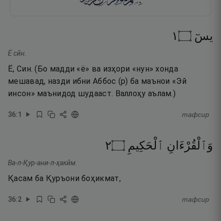
١
۝
يسٓ
Ё сӣн.
Ё, Син. (Бо мадди «ё» ва изҳори «нун» хонда
мешавад, назди ибни Аббос (р) ба маънои «Эй
инсон» маънидод шудааст. Валлоҳу аълам.)
36
:
1
тафсир
٢
۝
ٱلْحَكِيمِ
وَٱلْقُرْءَانِ
Ва-л-Қур-ани-л-ҳакӣм.
Қасам ба Қуръони боҳикмат,
36
:
2
тафсир