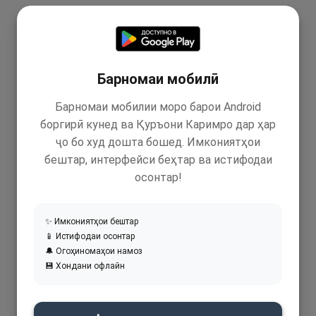
Барномаи мобилӣ
Барномаи мобилии моро барои Android
боргирӣ кунед ва Қуръони Каримро дар ҳар
ҷо бо худ дошта бошед. Имкониятҳои
бештар, интерфейси беҳтар ва истифодаи
осонтар!
✨ Имкониятҳои бештар
📱 Истифодаи осонтар
🔔 Огоҳиномаҳои намоз
💾 Хондани офлайн