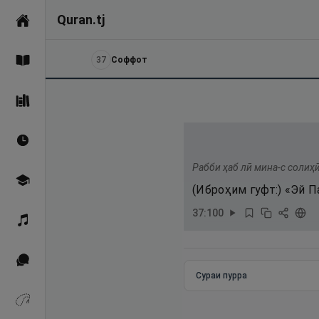
Quran.tj
Асосӣ
37
Соффот
Қуръон
Саҳеҳи Бухорӣ
Вақтҳои намоз
Рабби ҳаб лӣ мина-с солиҳ
Омӯзиш
(Иброҳим гуфт:) «Эй П
37
:
100
Қироат
Иқтибосҳо аз Қуръон
Сураи пурра
Зикрҳо