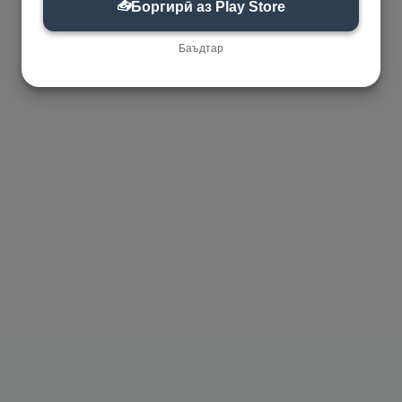
📥
Боргирӣ аз Play Store
Баъдтар