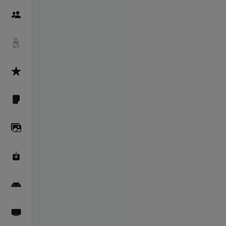
Пайғамбарон
Дуоҳо
Асмоул Ҳусно
Фарзи айн
Галерея
Махзани Маърифат
Барномаи мобилӣ
Пахшҳои зинда