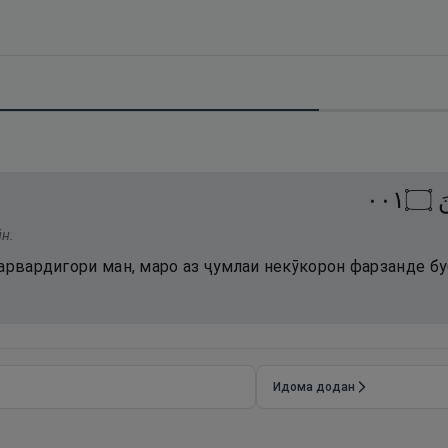
١٠٠
۝
َ
ӣн.
арвардигори ман, маро аз ҷумлаи некӯкорон фарзанде бу
Идома додан