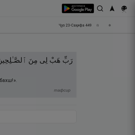
Ҷуз
23
•
Саҳифа
449
رَبِّ
هَبْ
لِى
مِنَ
ٱلصَّـٰلِحِين
бахш!».
тафсир