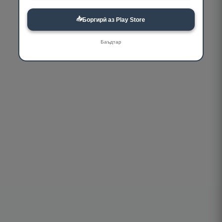
📥
Боргирӣ аз Play Store
Баъдтар