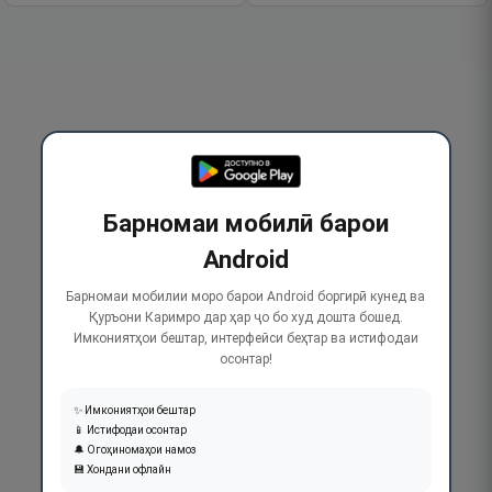
Барномаи мобилӣ барои
Android
Барномаи мобилии моро барои Android боргирӣ кунед ва
Қуръони Каримро дар ҳар ҷо бо худ дошта бошед.
Имкониятҳои бештар, интерфейси беҳтар ва истифодаи
осонтар!
✨ Имкониятҳои бештар
📱 Истифодаи осонтар
🔔 Огоҳиномаҳои намоз
💾 Хондани офлайн