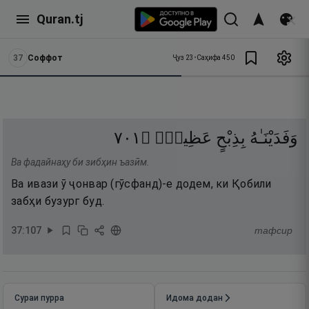
Quran.tj
37
Соффот
Ҷуз
23
•
Саҳифа
450
١٠٧
۝
عَظِيمٍۢ
بِذِبْحٍ
وَفَدَيْنَـٰهُ
Ва фадайнаҳу би зибҳин ъазӣм.
Ва ивази ӯ ҷонвар (гӯсфанд)-е додем, ки Қобили
забҳи бузург буд.
37
:
107
тафсир
Сураи пурра
Идома додан