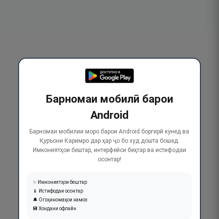
Барномаи мобилӣ барои
Android
Барномаи мобилии моро барои Android боргирӣ кунед ва
Қуръони Каримро дар ҳар ҷо бо худ дошта бошед.
Имкониятҳои бештар, интерфейси беҳтар ва истифодаи
осонтар!
✨ Имкониятҳои бештар
📱 Истифодаи осонтар
🔔 Огоҳиномаҳои намоз
💾 Хондани офлайн