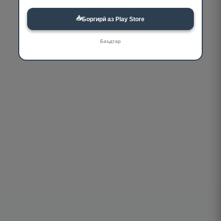
📥
Боргирӣ аз Play Store
Баъдтар