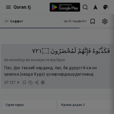
Quran.tj
37
Соффот
Ҷуз
23
•
Саҳифа
451
١٢٧
۝
لَمُحْضَرُونَ
فَإِنَّهُمْ
فَكَذَّبُوهُ
Фа каззабуҳу фа иннаҳум ла муҳЗарун.
Пас, ӯро такзиб карданд, пас, ба дурустӣ ки он
ҷамоъа (назди Худо) ҳозиркардашудагонанд.
37
:
127
Сураи пурра
Идома додан