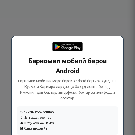
Барномаи мобилӣ барои
Android
Барномаи мобилии моро барои Android боргирӣ кунед ва
Қуръони Каримро дар ҳар ҷо бо худ дошта бошед.
Имкониятҳои бештар, интерфейси беҳтар ва истифодаи
осонтар!
✨ Имкониятҳои бештар
📱 Истифодаи осонтар
🔔 Огоҳиномаҳои намоз
💾 Хондани офлайн