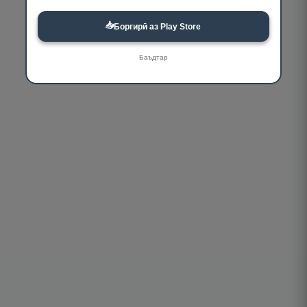
📥
Боргирӣ аз Play Store
Баъдтар