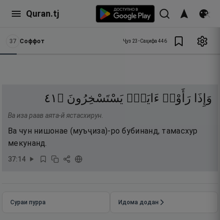
Quran.tj
37
Соффот
Ҷуз
23
•
Саҳифа
446
١٤
۝
يَسْتَسْخِرُونَ
ءَايَةًۭ
رَأَوْا۟
وَإِذَا
Ва иза раав аята-й ястасхирун.
Ва чун нишонае (муъҷиза)-ро бубинанд, тамасхур
мекунанд.
37
:
14
Сураи пурра
Идома додан