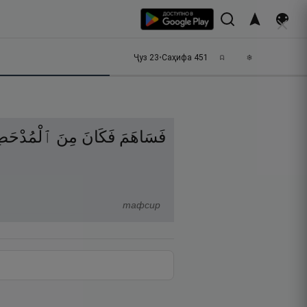
Ҷуз
23
•
Саҳифа
451
فَسَاهَمَ
فَكَانَ
مِنَ
ٱلْمُدْحَض
тафсир