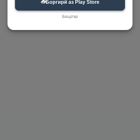
📥
Боргирӣ аз Play Store
Баъдтар