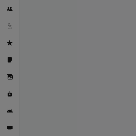
Пайғамбарон
Дуоҳо
Асмоул Ҳусно
Фарзи айн
Галерея
Махзани Маърифат
Барномаи мобилӣ
Пахшҳои зинда