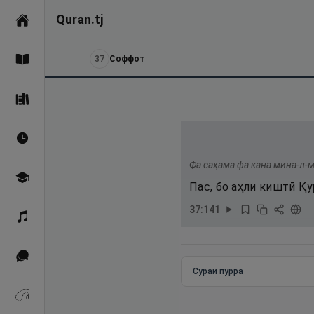
Quran.tj
Асосӣ
37
Соффот
Қуръон
Саҳеҳи Бухорӣ
Вақтҳои намоз
Фа саҳама фа кана мина-л-
Омӯзиш
Пас, бо аҳли киштӣ Қу
37
:
141
Қироат
Иқтибосҳо аз Қуръон
Сураи пурра
Зикрҳо