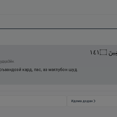
١٤١
۝
ِينَ
мудҳаЗӣн.
ръаандозӣ кард, пас, аз мағлубон шуд.
Идома додан