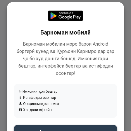
Барномаи мобилӣ
Барномаи мобилии моро барои Android
боргирӣ кунед ва Қуръони Каримро дар ҳар
ҷо бо худ дошта бошед. Имкониятҳои
бештар, интерфейси беҳтар ва истифодаи
осонтар!
✨ Имкониятҳои бештар
📱 Истифодаи осонтар
🔔 Огоҳиномаҳои намоз
💾 Хондани офлайн