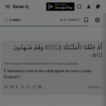
Quran.tj
37
Соффот
Ҷуз
23
•
Саҳифа
451
أَمْ
خَلَقْنَا
ٱلْمَلَـٰٓئِكَةَ
إِنَـٰثًۭا
وَهُمْ
شَـٰهِدُونَ
١٥٠
۝
Ам халақна-л-малаиката инаса-в ва ҳум шаҳидун.
Ё малоикро ҷинси зан офаридем ва онҳо ҳозир
буданд?».
37
:
150
тафсир