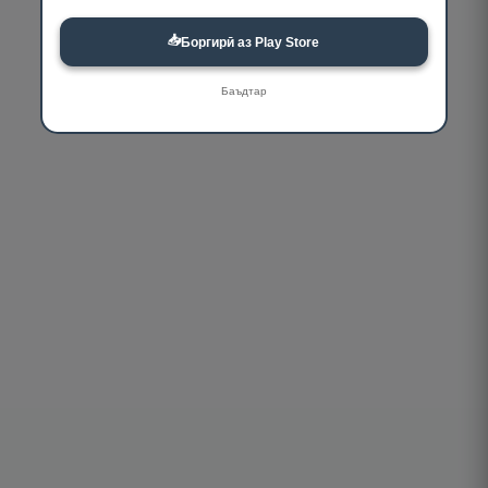
📥
Боргирӣ аз Play Store
Баъдтар