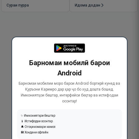
Сураи пурра
Идома додан
Барномаи мобилӣ барои
Android
Барномаи мобилии моро барои Android боргирӣ кунед ва
Қуръони Каримро дар ҳар ҷо бо худ дошта бошед.
Имкониятҳои бештар, интерфейси беҳтар ва истифодаи
осонтар!
✨ Имкониятҳои бештар
📱 Истифодаи осонтар
🔔 Огоҳиномаҳои намоз
💾 Хондани офлайн