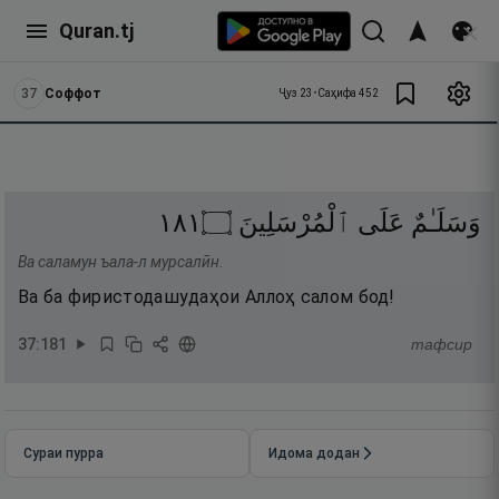
Quran.tj
37
Соффот
Ҷуз
23
•
Саҳифа
452
١٨١
۝
ٱلْمُرْسَلِينَ
عَلَى
وَسَلَـٰمٌ
Ва саламун ъала-л мурсалӣн.
Ва ба фиристодашудаҳои Аллоҳ салом бод!
37
:
181
тафсир
Сураи пурра
Идома додан