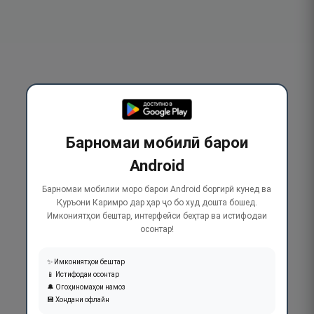
Барномаи мобилӣ барои
Android
Барномаи мобилии моро барои Android боргирӣ кунед ва
Қуръони Каримро дар ҳар ҷо бо худ дошта бошед.
Имкониятҳои бештар, интерфейси беҳтар ва истифодаи
осонтар!
✨ Имкониятҳои бештар
📱 Истифодаи осонтар
🔔 Огоҳиномаҳои намоз
💾 Хондани офлайн