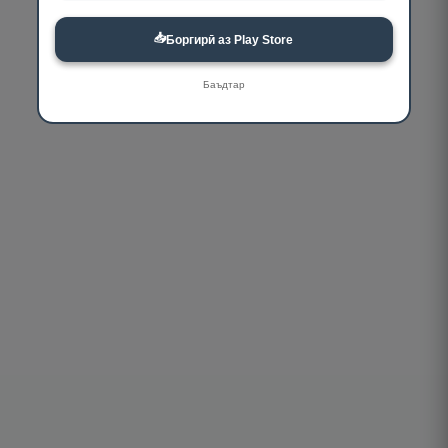
📥
Боргирӣ аз Play Store
Баъдтар