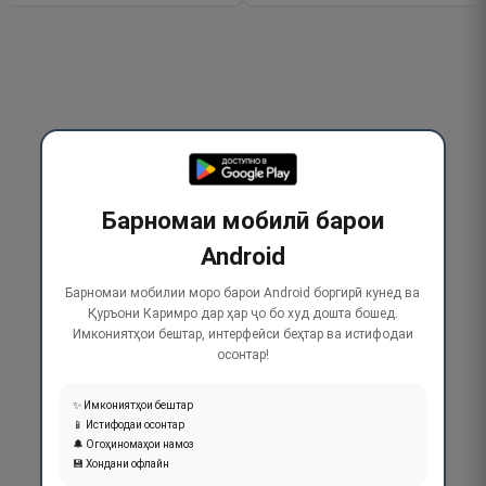
Барномаи мобилӣ барои
Android
Барномаи мобилии моро барои Android боргирӣ кунед ва
Қуръони Каримро дар ҳар ҷо бо худ дошта бошед.
Имкониятҳои бештар, интерфейси беҳтар ва истифодаи
осонтар!
✨ Имкониятҳои бештар
📱 Истифодаи осонтар
🔔 Огоҳиномаҳои намоз
💾 Хондани офлайн