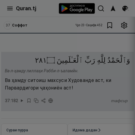
Quran.tj
37
Соффот
Ҷуз
23
•
Саҳифа
452
١٨٢
۝
ٱلْعَـٰلَمِينَ
رَبِّ
لِلَّهِ
وَٱلْحَمْدُ
Ва-л-ҳамду лиллаҳи Рабби-л-ъаламӣн.
Ва ҳамду ситоиш махсуси Худованде аст, ки
Парвардигори ҷаҳониён аст!
37
:
182
тафсир
Сураи пурра
Идома додан