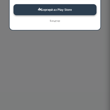
📥
Боргирӣ аз Play Store
Баъдтар