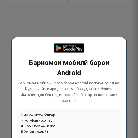
Барномаи мобилӣ барои
Android
Барномаи мобилии моро барои Android боргирӣ кунед ва
Қуръони Каримро дар ҳар ҷо бо худ дошта бошед.
Имкониятҳои бештар, интерфейси беҳтар ва истифодаи
осонтар!
✨ Имкониятҳои бештар
📱 Истифодаи осонтар
🔔 Огоҳиномаҳои намоз
💾 Хондани офлайн