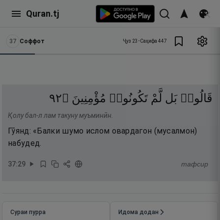
Quran.tj
37
Соффот
Ҷуз
23
•
Саҳифа
447
٢٩
۝
مُؤْمِنِينَ
تَكُونُوا۟
لَّمْ
بَل
قَالُوا۟
Қолу бал-л лам такуну муъминӣн.
Гӯянд: «Балки шумо ислом овардагон (мусалмон)
набудед.
37
:
29
тафсир
Сураи пурра
Идома додан