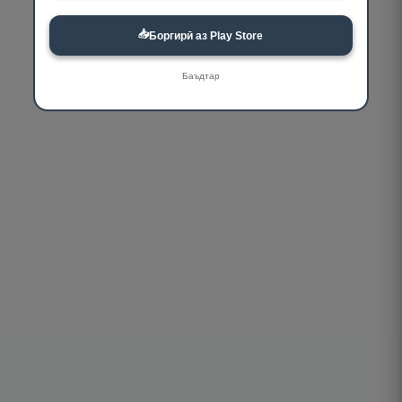
📥
Боргирӣ аз Play Store
Баъдтар