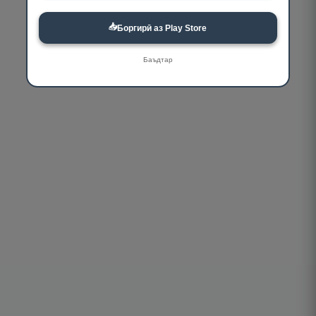
📥
Боргирӣ аз Play Store
Баъдтар