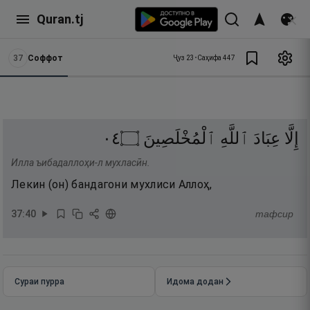
Quran.tj
37
Соффот
Ҷуз
23
•
Саҳифа
447
٤٠
۝
ٱلْمُخْلَصِينَ
ٱللَّهِ
عِبَادَ
إِلَّا
Илла ъибадаллоҳи-л мухласӣн.
Лекин (он) бандагони мухлиси Аллоҳ,
37
:
40
тафсир
Сураи пурра
Идома додан