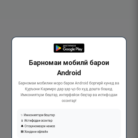
Барномаи мобилӣ барои
Android
Барномаи мобилии моро барои Android боргирӣ кунед ва
Қуръони Каримро дар ҳар ҷо бо худ дошта бошед.
Имкониятҳои бештар, интерфейси беҳтар ва истифодаи
осонтар!
✨ Имкониятҳои бештар
📱 Истифодаи осонтар
🔔 Огоҳиномаҳои намоз
💾 Хондани офлайн