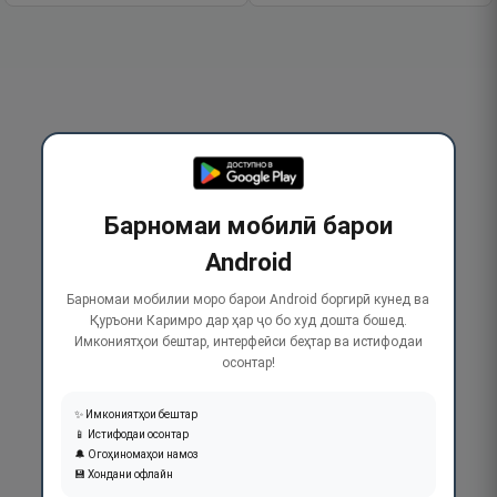
Барномаи мобилӣ барои
Android
Барномаи мобилии моро барои Android боргирӣ кунед ва
Қуръони Каримро дар ҳар ҷо бо худ дошта бошед.
Имкониятҳои бештар, интерфейси беҳтар ва истифодаи
осонтар!
✨ Имкониятҳои бештар
📱 Истифодаи осонтар
🔔 Огоҳиномаҳои намоз
💾 Хондани офлайн