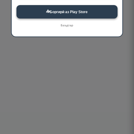
📥
Боргирӣ аз Play Store
Баъдтар