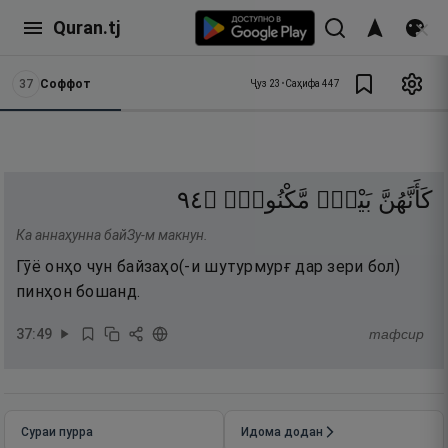
Quran.tj
37
Соффот
Ҷуз
23
•
Саҳифа
447
٤٩
۝
مَّكْنُونٌۭ
بَيْضٌۭ
كَأَنَّهُنَّ
Ка аннаҳунна байЗу-м макнун.
Гӯё онҳо чун байзаҳо(-и шутурмурғ дар зери бол)
пинҳон бошанд.
37
:
49
тафсир
Сураи пурра
Идома додан