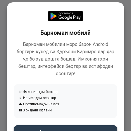
Барномаи мобилӣ
Барномаи мобилии моро барои Android
боргирӣ кунед ва Қуръони Каримро дар ҳар
ҷо бо худ дошта бошед. Имкониятҳои
бештар, интерфейси беҳтар ва истифодаи
осонтар!
✨ Имкониятҳои бештар
📱 Истифодаи осонтар
🔔 Огоҳиномаҳои намоз
💾 Хондани офлайн