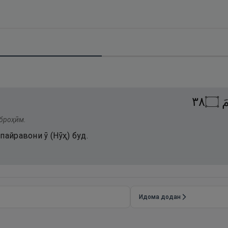
٨٣
۝
مَ
Иброҳӣм.
пайравони ӯ (Нӯҳ) буд.
Идома додан