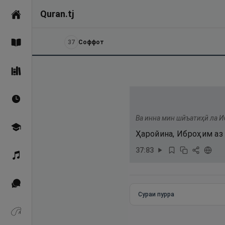
Quran.tj
Асосӣ
37
Соффот
Қуръон
Саҳеҳи Бухорӣ
Вақтҳои намоз
Ва инна мин шӣъатиҳӣ ла 
Омӯзиш
Ҳаройина, Иброҳим аз 
37
:
83
Қироат
Иқтибосҳо аз Қуръон
Сураи пурра
Зикрҳо