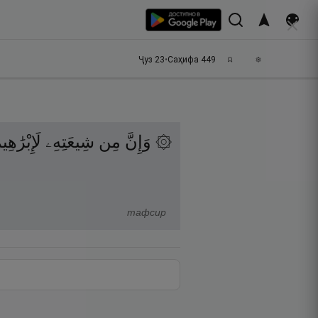
Ҷуз
23
•
Саҳифа
449
۞ وَإِنَّ
مِن
شِيعَتِهِۦ
لَإِبْرَٰهِي
тафсир