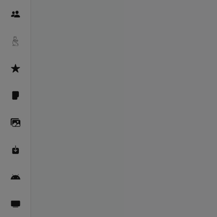
Пайғамбарон
Дуоҳо
Асмоул Ҳусно
Фарзи айн
Галерея
Махзани Маърифат
Барномаи мобилӣ
Пахшҳои зинда