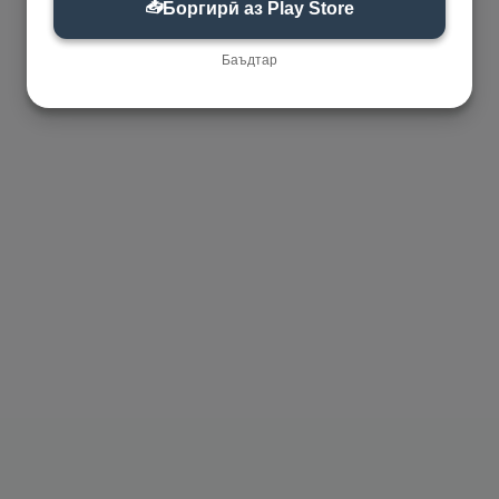
📥
Боргирӣ аз Play Store
Баъдтар