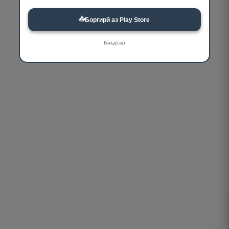
📥
Боргирӣ аз Play Store
Баъдтар