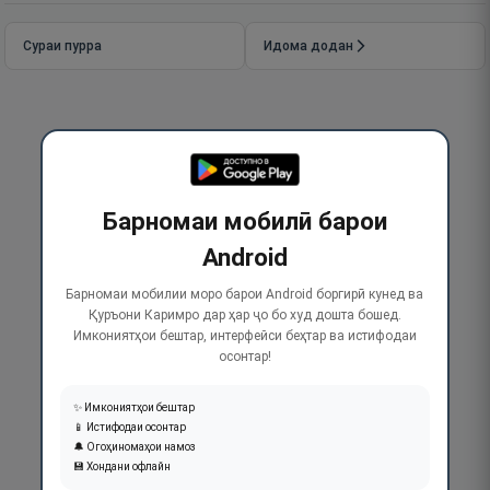
Сураи пурра
Идома додан
Барномаи мобилӣ барои
Android
Барномаи мобилии моро барои Android боргирӣ кунед ва
Қуръони Каримро дар ҳар ҷо бо худ дошта бошед.
Имкониятҳои бештар, интерфейси беҳтар ва истифодаи
осонтар!
✨ Имкониятҳои бештар
📱 Истифодаи осонтар
🔔 Огоҳиномаҳои намоз
💾 Хондани офлайн