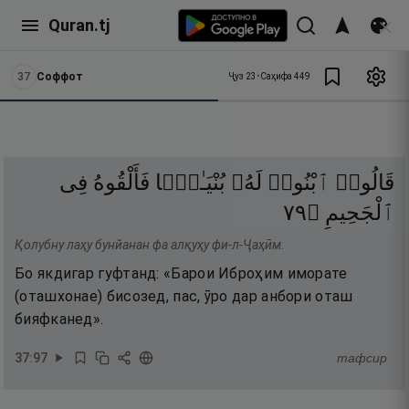
Quran.tj
37
Соффот
Ҷуз
23
•
Саҳифа
449
قَالُوا۟
ٱبْنُوا۟
لَهُۥ
بُنْيَـٰنًۭا
فَأَلْقُوهُ
فِى
٩٧
۝
ٱلْجَحِيمِ
Қолубну лаҳу бунйанан фа алқуҳу фи-л-Ҷаҳӣм.
Бо якдигар гуфтанд: «Барои Иброҳим иморате
(оташхонае) бисозед, пас, ӯро дар анбори оташ
бияфканед».
37
:
97
тафсир