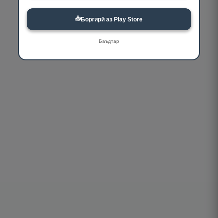
📥
Боргирӣ аз Play Store
Баъдтар