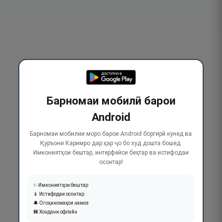
Барномаи мобилӣ барои
Android
Барномаи мобилии моро барои Android боргирӣ кунед ва
Қуръони Каримро дар ҳар ҷо бо худ дошта бошед.
Имкониятҳои бештар, интерфейси беҳтар ва истифодаи
осонтар!
✨ Имкониятҳои бештар
📱 Истифодаи осонтар
🔔 Огоҳиномаҳои намоз
💾 Хондани офлайн