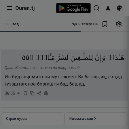
Quran.tj
38
Сод
Ҷуз
23
•
Саҳифа
456
٥٥
۝
مَـَٔابٍۢ
لَشَرَّ
لِلطَّـٰغِينَ
وَإِنَّ
هَـٰذَا ۚ
Ҳаза. Ва инна ли-т-тоғӣна ла шарра мааб.
Ин буд анҷоми кори муттақиён. Ва батаҳқиқ, аз ҳад
гузаштагонро бозгашти бад бошад,
38
:
55
Сураи пурра
Идома додан