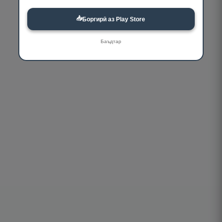
📥
Боргирӣ аз Play Store
Баъдтар