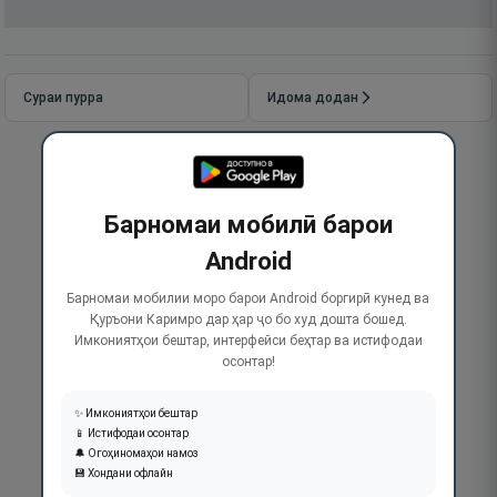
Сураи пурра
Идома додан
Барномаи мобилӣ барои
Android
Барномаи мобилии моро барои Android боргирӣ кунед ва
Қуръони Каримро дар ҳар ҷо бо худ дошта бошед.
Имкониятҳои бештар, интерфейси беҳтар ва истифодаи
осонтар!
✨ Имкониятҳои бештар
📱 Истифодаи осонтар
🔔 Огоҳиномаҳои намоз
💾 Хондани офлайн