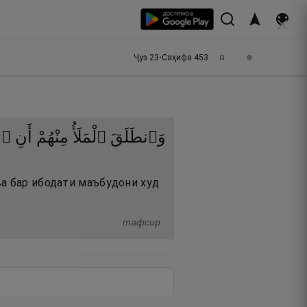
Ҷуз
23
•
Саҳифа
453
وَٱنطَلَقَ
ٱلْمَلَأُ
مِنْهُمْ
أَنِ
ٱم
ва бар ибодати маъбудони худ
тафсир