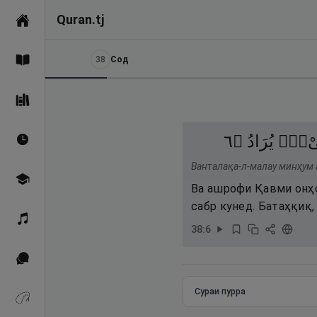
Quran.tj
Асосӣ
38
Сод
Қуръон
Саҳеҳи Бухорӣ
٦
۝
يُرَادُ
ىْءٌۭ
Вақтҳои намоз
Ванталақа-л-малау минҳум 
Омӯзиш
Ва ашрофи Қавми онҳо
сабр кунед. Батаҳқиқ, 
Қироат
38
:
6
Иқтибосҳо аз Қуръон
Сураи пурра
Зикрҳо