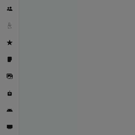
Пайғамбарон
Дуоҳо
Асмоул Ҳусно
Фарзи айн
Галерея
Махзани Маърифат
Барномаи мобилӣ
Пахшҳои зинда