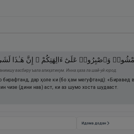
ْشُوا۟
وَٱصْبِرُوا۟
عَلَىٰٓ
ءَالِهَتِكُمْ ۖ
إِنَّ
هَـٰذَا
لَشَ
анимшу васбиру ъала алиҳатикум. Инна ҳаза ла шай-уй юрод.
 бирафтанд, дар ҳоле ки (бо ҳам мегуфтанд): «Биравед 
ин чизе (дини нав) аст, ки аз шумо хоста шудааст.
Идома додан