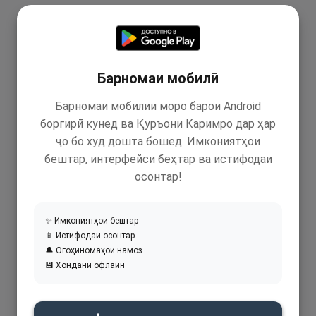
Барномаи мобилӣ
Барномаи мобилии моро барои Android
боргирӣ кунед ва Қуръони Каримро дар ҳар
ҷо бо худ дошта бошед. Имкониятҳои
бештар, интерфейси беҳтар ва истифодаи
осонтар!
✨ Имкониятҳои бештар
📱 Истифодаи осонтар
🔔 Огоҳиномаҳои намоз
💾 Хондани офлайн