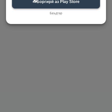
📥
Боргирӣ аз Play Store
Баъдтар