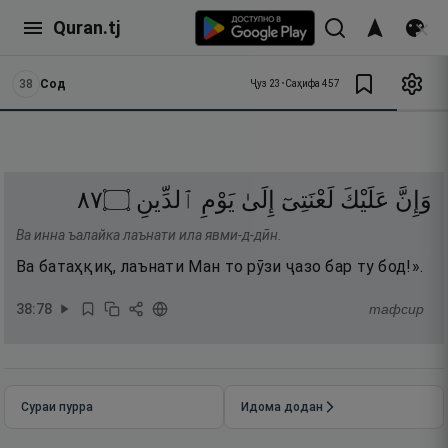
Quran.tj
38
Сод
Ҷуз
23
•
Саҳифа
457
٧٨
۝
ٱلدِّينِ
يَوْمِ
إِلَىٰ
لَعْنَتِىٓ
عَلَيْكَ
وَإِنَّ
Ва инна ъалайка лаънати ила явми-д-дӣн.
Ва батаҳқиқ, лаънати Ман то рӯзи ҷазо бар ту бод!».
38
:
78
тафсир
Сураи пурра
Идома додан