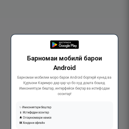
Барномаи мобилӣ барои
Android
Барномаи мобилии моро барои Android боргирӣ кунед ва
Қуръони Каримро дар ҳар ҷо бо худ дошта бошед.
Имкониятҳои бештар, интерфейси беҳтар ва истифодаи
осонтар!
✨ Имкониятҳои бештар
📱 Истифодаи осонтар
🔔 Огоҳиномаҳои намоз
💾 Хондани офлайн