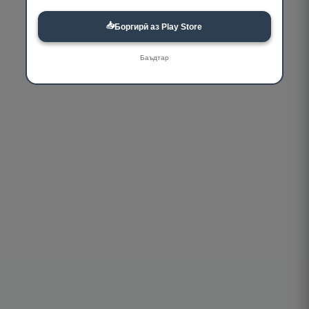
📥
Боргирӣ аз Play Store
Баъдтар