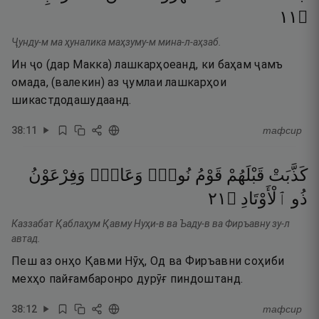
١١
۝
Ҷунду-м ма ҳуналика маҳзуму-м мина-л-аҳзаб.
Ин ҷо (дар Макка) лашкарҳоеанд, ки баҳам ҷамъ
омада, (валекин) аз ҷумлаи лашкарҳои
шикастдодашудаанд.
38
:
11
тафсир
كَذَّبَتْ
قَبْلَهُمْ
قَوْمُ
نُوحٍۢ
وَعَادٌۭ
وَفِرْعَوْنُ
١٢
۝
ٱلْأَوْتَادِ
ذُو
Каззабат Қаблаҳум Қавму Нуҳи-в ва Ъаду-в ва Фиръавну зу-л
автад.
Пеш аз онҳо Қавми Нӯҳ, Од ва Фиръавни соҳиби
мехҳо пайғамбаронро дурӯғ пиндоштанд.
38
:
12
тафсир