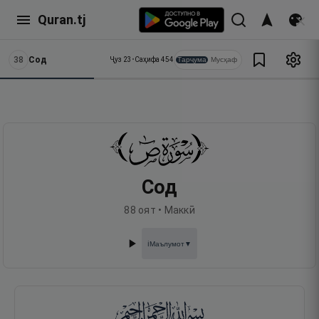
Quran.tj
38
Сод
Тарҷума
Мусҳаф
Ҷуз
23
•
Саҳифа
454
Сод
88
оят •
Маккӣ
Маълумот
▼
ℹ️