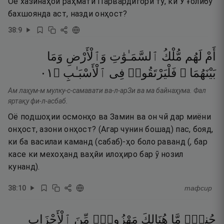
Оё хазинаҳои раҳмати Парвардигори ту, ки Ӯ ғолибу
бахшоянда аст, назди онҳост?
38
:
9
أَمْ
لَهُم
مُّلْكُ
ٱلسَّمَـٰوَٰتِ
وَٱلْأَرْضِ
وَمَا
١٠
۝
ٱلْأَسْبَـٰبِ
فِى
فَلْيَرْتَقُوا۟
بَيْنَهُمَا ۖ
Ам лаҳум-м мулку-с-самавати ва-л-арЗи ва ма байнаҳума. Фал
яртақу фи-л-асбаб.
Оё подшоҳии осмонҳо ва Замин ва он чӣ дар миёни
онҳост, азони онҳост? (Агар чунин бошад) пас, бояд,
ки ба василаи каманд (сабаб)-ҳо боло раванд (, бар
касе ки мехоҳанд ваҳйи илоҳиро бар ӯ нозил
кунанд).
38
:
10
тафсир
جُندٌۭ
مَّا
هُنَالِكَ
مَهْزُومٌۭ
مِّنَ
ٱلْأَحْزَابِ