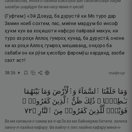
сабӣлиллаҳ. Инна-л-лазӣна яЗиллуна ъан сабӣлиллаҳи лаҳум
ъазабун шадӣдун би ма насу явма-л-ҳисаб.
(Гуфтем:) «Эй Довуд, ба дурустӣ ки Мо туро дар
Замин ноиб сохтем, пас, миёни мардум бо инсоф
ҳукм кун ва хоҳишоти нафсро пайравӣ макун, ки
туро аз роҳи Аллоҳ гумроҳ кунад, ба дурустӣ, ононе
ки аз роҳи Аллоҳ гумроҳ мешаванд, онҳоро ба
сабаби он ки рӯзи ҳисобро фаромӯш карданд, азоби
сахт аст!
38
:
26
тафсир
وَمَا
خَلَقْنَا
ٱلسَّمَآءَ
وَٱلْأَرْضَ
وَمَا
بَيْنَهُمَا
بَـٰطِلًۭا ۚ
ذَٰلِكَ
ظَنُّ
ٱلَّذِينَ
كَفَرُوا۟ ۚ
٢٧
۝
ٱلنَّارِ
مِنَ
كَفَرُوا۟
لِّلَّذِينَ
فَوَيْلٌۭ
Ва ма халақна-с-самаа ва-л-арЗа ва ма байнаҳума батила. залика
занну-л-лазӣна кафару. Фа вайлу-л лил лазӣна кафару мина-н-