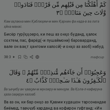
كَمْ
أَهْلَكْنَا
مِن
قَبْلِهِم
مِّن
قَرْنٍۢ
فَنَادَوا۟
٣
۝
مَنَاصٍۢ
حِينَ
وَّلَاتَ
Кам аҳлакна мин Қаблиҳим-м мин Қарнин фа нада-в ва лата
ҳӣна манас.
Бисёр гурӯҳҳоеро, ки пеш аз онҳо буданд, ҳалок
сохтем, пас, фарёд(-и пушаймони) бароварданд,
вале он вақт ҳангоми халосӣ(-и онҳо аз азоб) набуд.
38
:
3
тафсир
وَعَجِبُوٓا۟
أَن
جَآءَهُم
مُّنذِرٌۭ
مِّنْهُمْ ۖ
وَقَالَ
٤
۝
كَذَّابٌ
سَـٰحِرٌۭ
هَـٰذَا
ٱلْكَـٰفِرُونَ
Ва ъаҷибу ан ҷааҳум-м мунзиру-м минҳум. Ва Қола-л-кафируна
ҳаза саҳирун каззаб.
Ва аз он, ки бар онҳо аз Қавми худашон тарсонандае
биёмад, тааҷҷуб карданд ва кофирон гуфтанд: «Ин