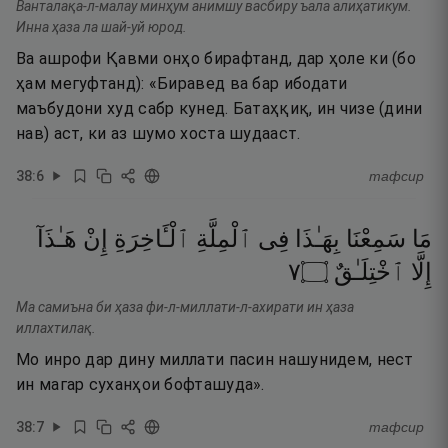
Ванталақа-л-малау минҳум анимшу васбиру ъала алиҳатикум.
Инна ҳаза ла шай-уй юрод.
Ва ашрофи Қавми онҳо бирафтанд, дар ҳоле ки (бо
ҳам мегуфтанд): «Биравед ва бар ибодати
маъбудони худ сабр кунед. Батаҳқиқ, ин чизе (дини
нав) аст, ки аз шумо хоста шудааст.
38
:
6
тафсир
مَا
سَمِعْنَا
بِهَـٰذَا
فِى
ٱلْمِلَّةِ
ٱلْـَٔاخِرَةِ
إِنْ
هَـٰذَآ
٧
۝
ٱخْتِلَـٰقٌ
إِلَّا
Ма самиъна би ҳаза фи-л-миллати-л-ахирати ин ҳаза
иллахтилақ.
Мо инро дар дину миллати пасин нашунидем, нест
ин магар суханҳои бофташуда».
38
:
7
тафсир