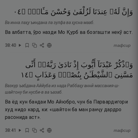
٤٠
۝
مَـَٔابٍۢ
وَحُسْنَ
لَزُلْفَىٰ
عِندَنَا
لَهُۥ
وَإِنَّ
Ва инна лаҳу ъиндана ла зулфа ва ҳусна мааб.
Ва албатта, ӯро назди Мо Қурб ва бозгашти некӯ аст.
38
:
40
тафсир
وَٱذْكُرْ
عَبْدَنَآ
أَيُّوبَ
إِذْ
نَادَىٰ
رَبَّهُۥٓ
أَنِّى
٤١
۝
وَعَذَابٍ
بِنُصْبٍۢ
ٱلشَّيْطَـٰنُ
مَسَّنِىَ
Вазкур ъабдана Аййуба из нада Раббаҳу аннӣ массания-ш-
шайтону би нусби-в ва ъазаб.
Ва ёд кун бандаи Мо Айюбро, чун ба Парвардигори
худ нидо кард, ки: «шайтон ба ман ранҷу дардро
расонида аст».
38
:
41
тафсир