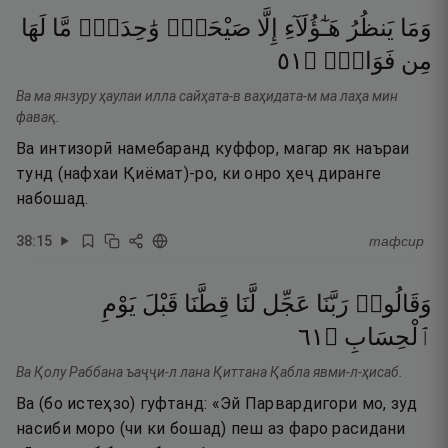
وَمَا
يَنظُرُ
هَـٰٓؤُلَآءِ
إِلَّا
صَيْحَةًۭ
وَٰحِدَةًۭ
مَّا
لَهَا
١٥
۝
فَوَاقٍۢ
مِن
Ва ма янзуру ҳаулаи илла сайҳата-в ваҳидата-м ма лаҳа мин
фавақ.
Ва интизорӣ намебаранд куффор, магар як наъраи
тунд (нафхаи Қиёмат)-ро, ки онро ҳеҷ диранге
набошад.
38
:
15
тафсир
وَقَالُوا۟
رَبَّنَا
عَجِّل
لَّنَا
قِطَّنَا
قَبْلَ
يَوْمِ
١٦
۝
ٱلْحِسَابِ
Ва Қолу Раббана ъаҷҷи-л лана Қиттана Қабла явми-л-ҳисаб.
Ва (бо истеҳзо) гуфтанд: «Эй Парвардигори мо, зуд
насиби моро (чи ки бошад) пеш аз фаро расидани