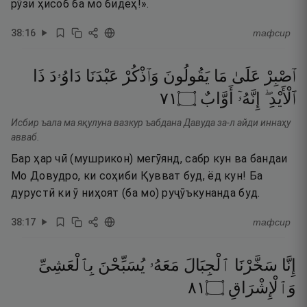
рӯзи ҳисоб ба мо бидеҳ!».
38
:
16
тафсир
ٱصْبِرْ
عَلَىٰ
مَا
يَقُولُونَ
وَٱذْكُرْ
عَبْدَنَا
دَاوُۥدَ
ذَا
١٧
۝
أَوَّابٌ
إِنَّهُۥٓ
ٱلْأَيْدِ ۖ
Исбир ъала ма яқулуна вазкур ъабдана Давуда за-л айди иннаҳу
авваб.
Бар ҳар чӣ (мушрикон) мегӯянд, сабр кун ва бандаи
Мо Довудро, ки соҳиби Қувват буд, ёд кун! Ба
дурустӣ ки ӯ ниҳоят (ба мо) руҷӯъкунанда буд.
38
:
17
тафсир
إِنَّا
سَخَّرْنَا
ٱلْجِبَالَ
مَعَهُۥ
يُسَبِّحْنَ
بِٱلْعَشِىِّ
١٨
۝
وَٱلْإِشْرَاقِ