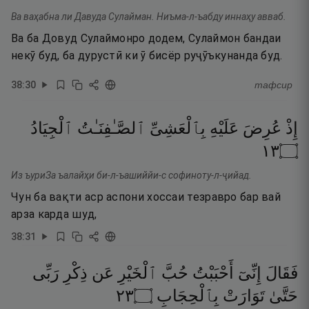
Ва ваҳабна ли Давуда Сулайман. Ниъма-л-ъабду иннаҳу авваб.
Ва ба Довуд Сулаймонро додем, Сулаймон бандаи
некӯ буд, ба дурустӣ ки ӯ бисёр руҷӯъкунанда буд.
38
:
30
тафсир
إِذْ
عُرِضَ
عَلَيْهِ
بِٱلْعَشِىِّ
ٱلصَّـٰفِنَـٰتُ
ٱلْجِيَادُ
٣١
۝
Из ъуриЗа ъалайҳи би-л-ъашиййи-с софиноту-л-ҷийад.
Чун ба вақти аср аспони хоссаи тезравро бар вай
арза карда шуд,
38
:
31
فَقَالَ
إِنِّىٓ
أَحْبَبْتُ
حُبَّ
ٱلْخَيْرِ
عَن
ذِكْرِ
رَبِّى
٣٢
۝
بِٱلْحِجَابِ
تَوَارَتْ
حَتَّىٰ