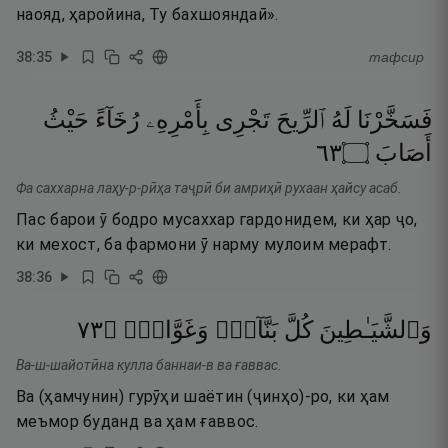
наояд, ҳаройина, Ту бахшояндаӣ».
38
:
35
тафсир
فَسَخَّرْنَا
لَهُ
ٱلرِّيحَ
تَجْرِى
بِأَمْرِهِۦ
رُخَآءً
حَيْثُ
٣٦
۝
أَصَابَ
Фа саххарна лаҳу-р-рӣҳа таҷрӣ би амриҳӣ рухаан ҳайсу асаб.
Пас барои ӯ бодро мусаххар гардонидем, ки ҳар ҷо,
ки мехост, ба фармони ӯ нарму мулоим мерафт.
38
:
36
٣٧
۝
وَغَوَّاصٍۢ
بَنَّآءٍۢ
كُلَّ
وَٱلشَّيَـٰطِينَ
Ва-ш-шайотӣна кулла баннаи-в ва ғаввас.
Ва (ҳамчунин) гурӯҳи шаётин (ҷинҳо)-ро, ки ҳам
меъмор буданд ва ҳам ғаввос.