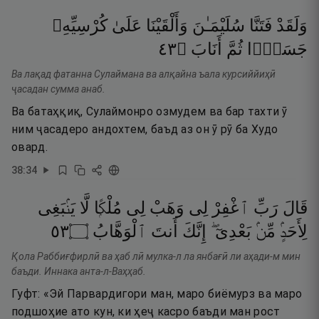
وَلَقَدْ
فَتَنَّا
سُلَيْمَـٰنَ
وَأَلْقَيْنَا
عَلَىٰ
كُرْسِيِّهِۦ
٣٤
۝
أَنَابَ
ثُمَّ
جَسَدًۭا
Ва лақад фатанна Сулаймана ва алқайна ъала курсиййиҳӣ
ҷасадан сумма анаб.
Ва батаҳқиқ, Сулаймонро озмудем ва бар тахти ӯ
ним ҷасадеро андохтем, баъд аз он ӯ рӯ ба Худо
овард.
38
:
34
قَالَ
رَبِّ
ٱغْفِرْ
لِى
وَهَبْ
لِى
مُلْكًۭا
لَّا
يَنۢبَغِى
٣٥
۝
ٱلْوَهَّابُ
أَنتَ
إِنَّكَ
بَعْدِىٓ ۖ
مِّنۢ
لِأَحَدٍۢ
Қола Раббиғфирлӣ ва ҳаб лӣ мулка-л ла янбағӣ ли аҳади-м мин
баъди. Иннака анта-л-Ваҳҳаб.
Гуфт: «Эй Парвардигори ман, маро биёмурз ва маро
подшоҳие ато кун, ки ҳеҷ касро баъди ман рост