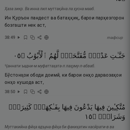
Ҳаза зикр. Ва инна лил муттақӣна ла ҳусна мааб.
Ин Қуръон пандест ва батаҳқиқ, барои парҳезгорон
бозгашти нек аст,
38
:
49
тафсир
٥٠
۝
ٱلْأَبْوَٰبُ
لَّهُمُ
مُّفَتَّحَةًۭ
عَدْنٍۢ
جَنَّـٰتِ
Ҷаннати ъадни-м муфаттаҳата-л лаҳуму-л-абваб.
Бӯстонҳои ободи доимӣ, ки барои онҳо дарвозаҳои
онҳо кушода аст,
38
:
50
مُتَّكِـِٔينَ
فِيهَا
يَدْعُونَ
فِيهَا
بِفَـٰكِهَةٍۢ
كَثِيرَةٍۢ
٥١
۝
وَشَرَابٍۢ
Муттакиӣна фӣҳа ядъуна фӣҳа би факиҳатин касӣрати-в ва