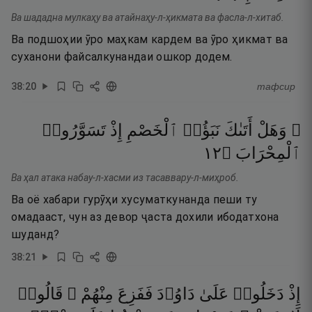
Ва шададна мулкаҳу ва атайнаҳу-л-ҳикмата ва фасла-л-хитаб.
Ва подшоҳии ӯро маҳкам кардем ва ӯро ҳикмат ва
суханони файсалкунандаи ошкор додем.
38
:
20
тафсир
۞ وَهَلْ
أَتَىٰكَ
نَبَؤُا۟
ٱلْخَصْمِ
إِذْ
تَسَوَّرُوا۟
٢١
۝
ٱلْمِحْرَابَ
Ва ҳал атака набау-л-хасми из тасаввару-л-миҳроб.
Ва оё хабари гурӯҳи хусуматкунанда пеши ту
омадааст, чун аз девор ҷаста дохили ибодатхона
шуданд?
38
:
21
إِذْ
دَخَلُوا۟
عَلَىٰ
دَاوُۥدَ
فَفَزِعَ
مِنْهُمْ ۖ
قَالُوا۟