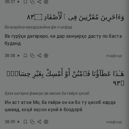
38
:
37
٣٨
۝
ٱلْأَصْفَادِ
فِى
مُقَرَّنِينَ
وَءَاخَرِينَ
Ва ахарӣна муқарранӣна фи-л-асфад.
Ва гурӯҳи дигареро, ки дар занҷирҳо дасту по баста
буданд.
38
:
38
тафсир
هَـٰذَا
عَطَآؤُنَا
فَٱمْنُنْ
أَوْ
أَمْسِكْ
بِغَيْرِ
حِسَابٍۢ
٣٩
۝
Ҳаза ъатауна фамнун ав амсик би ғайри ҳисаб.
Ин аст атои Мо, ба ғайри он ки бо ту ҳисоб карда
шавад, хоҳӣ эҳсон кунӣ ё боздорӣ.
38
:
39
тафсир