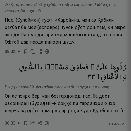
Фа Қола инни аҳбабту ҳубба-л хайри ъан зикри Раббӣ ҳатта
таварат би-л-ҳиҷаб.
Пас, (Сулаймон) гуфт: «Ҳаройина, ман аз Қабили
рағбат ба мол (аспонро) чунон дӯст доштам, ки маро
аз ёди Парвардигори худ машғул сохтанд, то он ки
Офтоб дар парда пинҳон шуд».
38
:
32
رُدُّوهَا
عَلَىَّ ۖ
فَطَفِقَ
مَسْحًۢا
بِٱلسُّوقِ
٣٣
۝
وَٱلْأَعْنَاقِ
Руддуҳа ъалайй. Фа тафиқа масҳан би-с-суқи ва-л-аънақ.
Он аспонро бар ман бозгардонед, пас, ба даст
расонидан (буридан)-и соқҳо ва гарданҳои онҳо
шурӯъ кард (то ҳамаро дар роҳи Худо Қурбон сохт).
38
:
33
тафсир