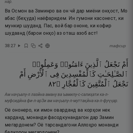
нар.
Ва Осмон ва Заминро ва он чӣ дар миёни онҳост, Мо
абас (беҳуда) наёфаридем. Ин гумони касонест, ки
мункир шуданд. Пас, вой бар ононе, ки кофир
шудаанд (барои онҳо) аз оташ азоб аст!
38
:
27
тафсир
أَمْ
نَجْعَلُ
ٱلَّذِينَ
ءَامَنُوا۟
وَعَمِلُوا۟
ٱلصَّـٰلِحَـٰتِ
كَٱلْمُفْسِدِينَ
فِى
ٱلْأَرْضِ
أَمْ
٢٨
۝
كَٱلْفُجَّارِ
ٱلْمُتَّقِينَ
نَجْعَلُ
Ам наҷъалу-л лазӣна аману ва ъамилу-с-салиҳати ка-л-
муфсидӣна фи-л-арЗи ам наҷъалу-л-муттақӣна ка-л-фуҷҷар.
Оё ононеро, ки имон оварданд ва корҳои нек
карданд, монанди фасодкунандагон дар Замин
мегардонем? Оё тарсандагони Аллоҳро монанди
бадкорон мегардонем?