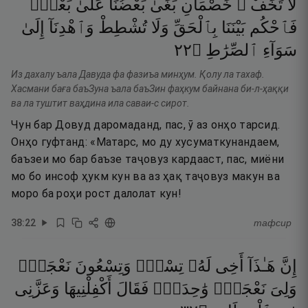
لَا
تَخَفْ ۖ
خَصْمَانِ
بَغَىٰ
بَعْضُنَا
عَلَىٰ
بَعْضٍۢ
فَٱحْكُم
بَيْنَنَا
بِٱلْحَقِّ
وَلَا
تُشْطِطْ
وَٱهْدِنَآ
إِلَىٰ
٢٢
۝
ٱلصِّرَٰطِ
سَوَآءِ
Из дахалу ъала Давуда фа фазиъа минҳум. Қолу ла тахаф.
Хасмани баға баъЗуна ъала баъЗин фаҳкум байнана би-л-ҳаққи
ва ла туштит ваҳдина ила саваи-с сирот.
Чун бар Довуд даромаданд, пас, ӯ аз онҳо тарсид.
Онҳо гуфтанд: «Матарс, мо ду хусуматкунандаем,
баъзеи мо бар баъзе таҷовуз кардааст, пас, миёни
мо бо инсоф ҳукм кун ва аз ҳақ таҷовуз макун ва
моро ба роҳи рост далолат кун!
38
:
22
тафсир
إِنَّ
هَـٰذَآ
أَخِى
لَهُۥ
تِسْعٌۭ
وَتِسْعُونَ
نَعْجَةًۭ
وَلِىَ
نَعْجَةٌۭ
وَٰحِدَةٌۭ
فَقَالَ
أَكْفِلْنِيهَا
وَعَزَّنِى