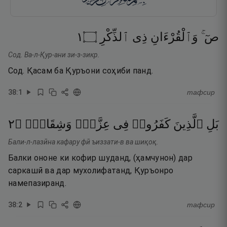
١
۝
ٱلذِّكْرِ
ذِى
وَٱلْقُرْءَانِ
صٓ ۚ
Сод. Ва-л-Қур-ани зи-з-зикр.
Сод. Қасам ба Қуръони соҳиби панд.
38
:
1
тафсир
٢
۝
وَشِقَاقٍۢ
عِزَّةٍۢ
فِى
كَفَرُوا۟
ٱلَّذِينَ
بَلِ
Бали-л-лазӣна кафару фӣ ъиззати-в ва шиқоқ.
Балки ононе ки кофир шуданд, (ҳамчунон) дар
саркашӣ ва дар мухолифатанд, Қуръонро
намепазиранд.
38
:
2
тафсир