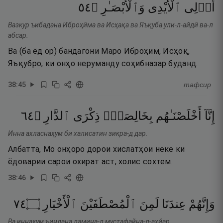
٤٥
۝
وَٱلْأَبْصَـٰرِ
ٱلْأَيْدِى
أُو۟لِى
Вазкур ъибадана Иброҳӣма ва Исҳақа ва Яъқуба ули-л-айдӣ ва-л
абсар.
Ва (ба ёд ор) бандагони Маро Иброҳим, Исҳоқ,
Яъқубро, ки онҳо неруманду соҳибназар буданд.
38
:
45
тафсир
٤٦
۝
ٱلدَّارِ
ذِكْرَى
بِخَالِصَةٍۢ
أَخْلَصْنَـٰهُم
إِنَّآ
Инна ахласнаҳум би халисатин зикра-д дар.
Албатта, Мо онҳоро дорои хислатҳои неке ки
ёдоварии сарои охират аст, холис сохтем.
38
:
46
٤٧
۝
ٱلْأَخْيَارِ
ٱلْمُصْطَفَيْنَ
لَمِنَ
عِندَنَا
وَإِنَّهُمْ
Ва иннаҳум ъиндана ламина-л мустафайна-л-ахйар.