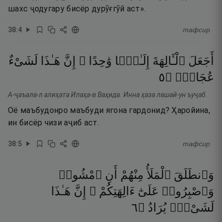
шахс ҷодугару бисёр дурӯғгӯй аст».
38
:
4
тафсир
أَجَعَلَ
ٱلْـَٔالِهَةَ
إِلَـٰهًۭا
وَٰحِدًا ۖ
إِنَّ
هَـٰذَا
لَشَىْءٌ
٥
۝
عُجَابٌۭ
А-ҷаъала-л алиҳата Илаҳа-в Ваҳида. Инна ҳаза лашай-ун ъуҷаб.
Оё маъбудонро маъбуди ягона гардонид? Ҳаройина,
ин бисёр чизи аҷиб аст.
38
:
5
тафсир
وَٱنطَلَقَ
ٱلْمَلَأُ
مِنْهُمْ
أَنِ
ٱمْشُوا۟
وَٱصْبِرُوا۟
عَلَىٰٓ
ءَالِهَتِكُمْ ۖ
إِنَّ
هَـٰذَا
٦
۝
يُرَادُ
لَشَىْءٌۭ