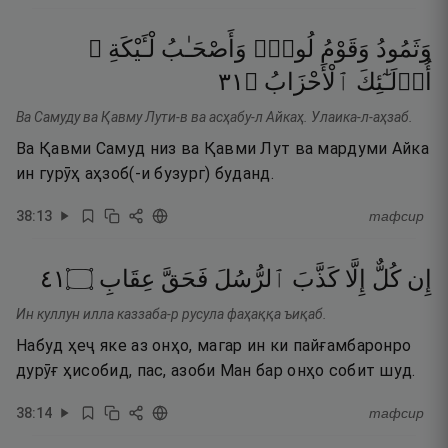
وَثَمُودُ
وَقَوْمُ
لُوطٍۢ
وَأَصْحَـٰبُ
لْـَٔيْكَةِ ۚ
١٣
۝
ٱلْأَحْزَابُ
أُو۟لَـٰٓئِكَ
Ва Самуду ва Қавму Лути-в ва асҳабу-л Айкаҳ. Улаика-л-аҳзаб.
Ва Қавми Самуд низ ва Қавми Лут ва мардуми Айка
ин гурӯҳ аҳзоб(-и бузург) буданд.
38
:
13
тафсир
١٤
۝
عِقَابِ
فَحَقَّ
ٱلرُّسُلَ
كَذَّبَ
إِلَّا
كُلٌّ
إِن
Ин куллун илла каззаба-р русула фаҳаққа ъиқаб.
Набуд ҳеҷ яке аз онҳо, магар ин ки пайғамбаронро
дурӯғ ҳисобид, пас, азоби Ман бар онҳо собит шуд.
38
:
14
тафсир