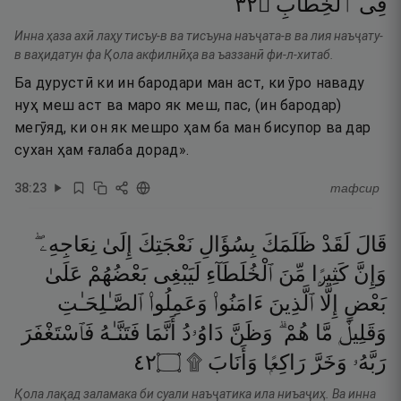
٢٣
۝
ٱلْخِطَابِ
فِى
Инна ҳаза ахӣ лаҳу тисъу-в ва тисъуна наъҷата-в ва лия наъҷату-
в ваҳидатун фа Қола акфилнӣҳа ва ъаззанӣ фи-л-хитаб.
Ба дурустӣ ки ин бародари ман аст, ки ӯро наваду
нуҳ меш аст ва маро як меш, пас, (ин бародар)
мегӯяд, ки он як мешро ҳам ба ман бисупор ва дар
сухан ҳам ғалаба дорад».
38
:
23
тафсир
قَالَ
لَقَدْ
ظَلَمَكَ
بِسُؤَالِ
نَعْجَتِكَ
إِلَىٰ
نِعَاجِهِۦ ۖ
وَإِنَّ
كَثِيرًۭا
مِّنَ
ٱلْخُلَطَآءِ
لَيَبْغِى
بَعْضُهُمْ
عَلَىٰ
بَعْضٍ
إِلَّا
ٱلَّذِينَ
ءَامَنُوا۟
وَعَمِلُوا۟
ٱلصَّـٰلِحَـٰتِ
وَقَلِيلٌۭ
مَّا
هُمْ ۗ
وَظَنَّ
دَاوُۥدُ
أَنَّمَا
فَتَنَّـٰهُ
فَٱسْتَغْفَرَ
٢٤
۝
وَأَنَابَ ۩
رَاكِعًۭا
وَخَرَّ
رَبَّهُۥ
Қола лақад заламака би суали наъҷатика ила ниъаҷиҳ. Ва инна