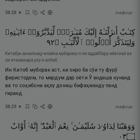
38
:
28
тафсир
كِتَـٰبٌ
أَنزَلْنَـٰهُ
إِلَيْكَ
مُبَـٰرَكٌۭ
لِّيَدَّبَّرُوٓا۟
ءَايَـٰتِهِۦ
٢٩
۝
ٱلْأَلْبَـٰبِ
أُو۟لُوا۟
وَلِيَتَذَكَّرَ
Китабун анзалнаҳу илайка мубараку-л ли яддаббару айатиҳӣ ва
ли ятазаккара улу-л-албаб.
Ин Китоб муборак аст, ки онро ба сӯи ту фурӯ
фиристодем, то мардум дар оёти Ӯ андеша кунанд
ва то соҳибони ақлу дониш бифаҳманду панд
гиранд.
38
:
29
тафсир
وَوَهَبْنَا
لِدَاوُۥدَ
سُلَيْمَـٰنَ ۚ
نِعْمَ
ٱلْعَبْدُ ۖ
إِنَّهُۥٓ
أَوَّابٌ
٣٠
۝