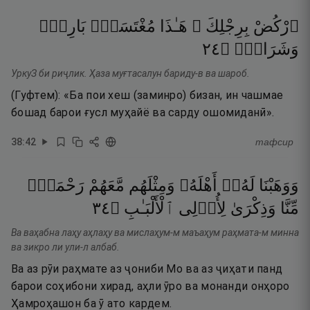
ٱرْكُضْ
بِرِجْلِكَ ۖ
هَـٰذَا
مُغْتَسَلٌۢ
بَارِدٌۭ
٤٢
۝
وَشَرَابٌۭ
УркуЗ би риҷлик. Ҳаза муғтасалун бариду-в ва шароб.
(Гуфтем): «Ба пои хеш (заминро) бизан, ин чашмае
бошад барои ғусл муҳайё ва сарду ошомиданӣ».
38
:
42
тафсир
وَوَهَبْنَا
لَهُۥٓ
أَهْلَهُۥ
وَمِثْلَهُم
مَّعَهُمْ
رَحْمَةًۭ
٤٣
۝
ٱلْأَلْبَـٰبِ
لِأُو۟لِى
وَذِكْرَىٰ
مِّنَّا
Ва ваҳабна лаҳу аҳлаҳу ва мислаҳум-м маъаҳум раҳмата-м минна
ва зикро ли ули-л албаб.
Ва аз рӯи раҳмате аз ҷониби Мо ва аз ҷиҳати панд
барои соҳибони хирад, аҳли ӯро ва монанди онҳоро
Ҳамроҳашон ба ӯ ато кардем.