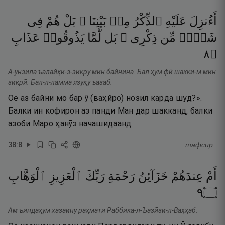
أَءُنزِلَ
عَلَيْهِ
ٱلذِّكْرُ
مِنۢ
بَيْنِنَا ۚ
بَلْ
هُمْ
فِى
شَكٍّۢ
مِّن
ذِكْرِى ۖ
بَل
لَّمَّا
يَذُوقُوا۟
عَذَابِ
٨
۝
А-унзила ъалайҳи-з-зикру мин байнина. Бал ҳум фӣ шакки-м мин
зикрӣ. Бал-л-ламма язуқу ъазаб.
Оё аз байни мо бар ӯ (ваҳйро) нозил карда шуд?».
Балки ин кофирон аз панди Ман дар шакканд, балки
азоби Маро ҳанӯз начашидаанд.
38
:
8
тафсир
أَمْ
عِندَهُمْ
خَزَآئِنُ
رَحْمَةِ
رَبِّكَ
ٱلْعَزِيزِ
ٱلْوَهَّابِ
٩
۝
Ам ъиндаҳум хазаину раҳмати Раббика-л-Ъазӣзи-л-Ваҳҳаб.