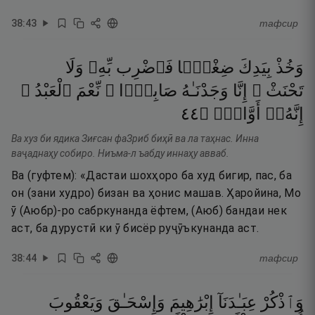
38
:
43
тафсир
وَخُذْ
بِيَدِكَ
ضِغْثًۭا
فَٱضْرِب
بِّهِۦ
وَلَا
تَحْنَثْ ۗ
إِنَّا
وَجَدْنَـٰهُ
صَابِرًۭا ۚ
نِّعْمَ
ٱلْعَبْدُ ۖ
٤٤
۝
أَوَّابٌۭ
إِنَّهُۥٓ
Ва хуз би ядика Зиғсан фаЗриб биҳӣ ва ла таҳнас. Инна
ваҷаднаҳу собиро. Ниъма-л ъабду иннаҳу авваб.
Ва (гуфтем): «Дастаи шохҳоро ба худ бигир, пас, ба
он (зани худро) бизан ва ҳонис машав. Ҳаройина, Мо
ӯ (Аюбр)-ро сабркунанда ёфтем, (Аюб) бандаи нек
аст, ба дурустӣ ки ӯ бисёр руҷӯъкунанда аст.
38
:
44
тафсир
وَٱذْكُرْ
عِبَـٰدَنَآ
إِبْرَٰهِيمَ
وَإِسْحَـٰقَ
وَيَعْقُوبَ