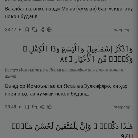
Ва албатта, онҳо назди Мо аз (ҷумлаи) баргузидагону
некон буданд.
38
:
47
тафсир
وَٱذْكُرْ
إِسْمَـٰعِيلَ
وَٱلْيَسَعَ
وَذَا
ٱلْكِفْلِ ۖ
٤٨
۝
ٱلْأَخْيَارِ
مِّنَ
وَكُلٌّۭ
Вазкур Исмаъӣла ва-л Ясаъа ва залкифли ва куллу-м мина-л-
ахйар.
Ба ёд ор Исмоъил ва ал-Ясаъ ва Зулкифлро, ки ҳар
якеи онҳо аз ҷумлаи некон буданд.
38
:
48
тафсир
هَـٰذَا
ذِكْرٌۭ ۚ
وَإِنَّ
لِلْمُتَّقِينَ
لَحُسْنَ
مَـَٔابٍۢ
٤٩
۝