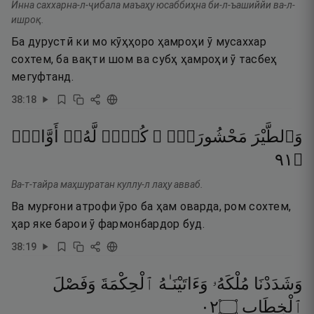
Инна саххарна-л-ҷибала маъаҳу юсаббиҳна би-л-ъашиййи ва-л-
ишроқ.
Ба дурустӣ ки мо кӯҳҳоро ҳамроҳи ӯ мусаххар
сохтем, ба вақти шом ва субҳ ҳамроҳи ӯ тасбеҳ
мегуфтанд.
38
:
18
وَٱلطَّيْرَ
مَحْشُورَةًۭ ۖ
كُلٌّۭ
لَّهُۥٓ
أَوَّابٌۭ
١٩
۝
Ва-т-тайра маҳшуратан куллу-л лаҳу авваб.
Ва мурғони атрофи ӯро ба ҳам оварда, ром сохтем,
ҳар яке барои ӯ фармонбардор буд.
38
:
19
وَشَدَدْنَا
مُلْكَهُۥ
وَءَاتَيْنَـٰهُ
ٱلْحِكْمَةَ
وَفَصْلَ
٢٠
۝
ٱلْخِطَابِ