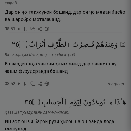
шароб.
Дар он ҷо такякунон бошанд, дар он ҷо меваи бисёр
ва шаробро металабанд.
38
:
51
٥٢
۝
أَتْرَابٌ
ٱلطَّرْفِ
قَـٰصِرَٰتُ
۞ وَعِندَهُمْ
Ва ъиндаҳум Қосироту-т-тарфи атроб.
Ва назди онҳо занони ҳаммонанд дар синну солу
чашм фурудоранда бошанд.
38
:
52
тафсир
٥٣
۝
ٱلْحِسَابِ
لِيَوْمِ
تُوعَدُونَ
مَا
هَـٰذَا
Ҳаза ма туъадуна ли явми-л-ҳисаб.
Ин аст он чӣ барои рӯзи ҳисоб ба он ваъда дода
мешудед.