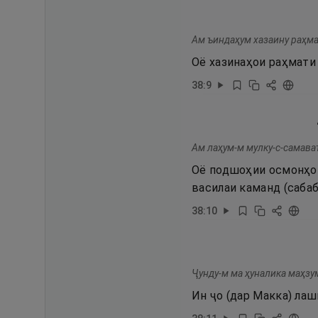
Ам ъиндаҳум хазаину раҳма
Оё хазинаҳои раҳмати 
38
:
9
Ам лаҳум-м мулку-с-самават
Оё подшоҳии осмонҳо в
василаи каманд (сабаб
38
:
10
Ҷунду-м ма ҳуналика маҳзу
Ин ҷо (дар Макка) ла