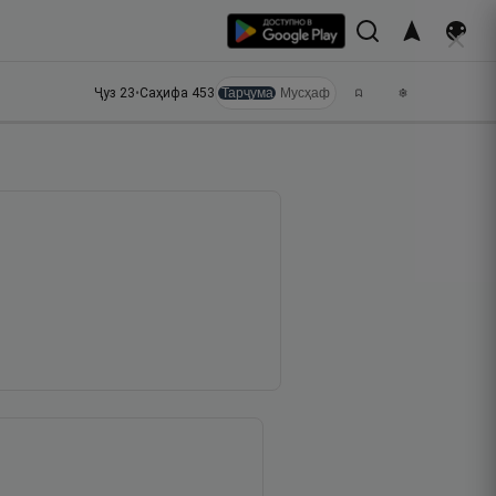
Ҷуз
23
•
Саҳифа
453
Тарҷума
Мусҳаф