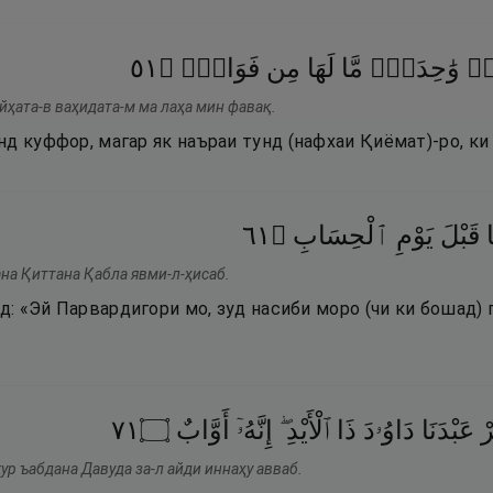
١٥
۝
فَوَاقٍۢ
مِن
لَهَا
مَّا
وَٰحِدَةًۭ
ًۭ
айҳата-в ваҳидата-м ма лаҳа мин фавақ.
д куффор, магар як наъраи тунд (нафхаи Қиёмат)-ро, ки
١٦
۝
ٱلْحِسَابِ
يَوْمِ
قَبْلَ
ا
ана Қиттана Қабла явми-л-ҳисаб.
нд: «Эй Парвардигори мо, зуд насиби моро (чи ки бошад)
١٧
۝
أَوَّابٌ
إِنَّهُۥٓ
ٱلْأَيْدِ ۖ
ذَا
دَاوُۥدَ
عَبْدَنَا
ْ
ур ъабдана Давуда за-л айди иннаҳу авваб.