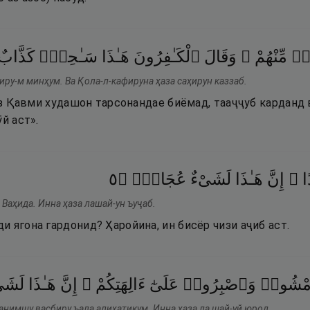
رٌۭ
مِّنْهُمْ ۖ
وَقَالَ
ٱلْكَـٰفِرُونَ
هَـٰذَا
سَـٰحِرٌۭ
كَذَّابٌ
иру-м минҳум. Ва Қола-л-кафируна ҳаза саҳирун каззаб.
 аз Қавми худашон тарсонандае биёмад, тааҷҷуб карданд
й аст».
٥
۝
عُجَابٌۭ
لَشَىْءٌ
هَـٰذَا
إِنَّ
ِدًا
 Ваҳида. Инна ҳаза лашай-ун ъуҷаб.
 ягона гардонид? Ҳаройина, ин бисёр чизи аҷиб аст.
ْشُوا۟
وَٱصْبِرُوا۟
عَلَىٰٓ
ءَالِهَتِكُمْ ۖ
إِنَّ
هَـٰذَا
لَشَ
анимшу васбиру ъала алиҳатикум. Инна ҳаза ла шай-уй юрод.