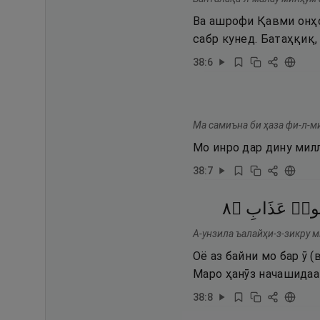
Ва ашрофи Қавми онҳо
сабр кунед. Батаҳқиқ, 
38
:
6
Ма самиъна би ҳаза фи-л-м
Мо инро дар дину мил
38
:
7
٨
۝
عَذَابِ
ُوا۟
А-унзила ъалайҳи-з-зикру м
Оё аз байни мо бар ӯ 
Маро ҳанӯз начашидаа
38
:
8