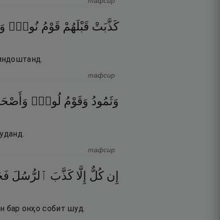
тафсир
كَذَّبَتْ
قَبْلَهُمْ
قَوْمُ
نُوحٍۢ
وَ
индоштанд.
тафсир
وَثَمُودُ
وَقَوْمُ
لُوطٍۢ
وَأَصْحَ
уданд.
тафсир
إِن
كُلٌّ
إِلَّا
كَذَّبَ
ٱلرُّسُلَ
فَح
ан бар онҳо собит шуд.