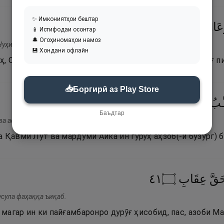
✨ Имкониятҳои бештар
١٢
۝
ٱلْأَوْتَادِ
ذُو
وَفِرْعَوْنُ
عَادٌۭ
📱 Истифодаи осонтар
🔔 Огоҳиномаҳои намоз
ҳи-в ва Ъаду-в ва Фиръавну зу-л автад.
💾 Хондани офлайн
ҳ, Од ва Фиръавни соҳиби мехҳо пайғамбаронро дурӯғ п
📥
Боргирӣ аз Play Store
١٣
۝
ٱلْأَحْزَابُ
أُو۟لَـٰٓئِكَ
لْـَٔيْكَةِ ۚ
ـٰبُ
Баъдтар
ва асҳабу-л Айкаҳ. Улаика-л-аҳзаб.
 Қавми Лут ва мардуми Айка ин гурӯҳ аҳзоб(-и бузург) б
١٤
۝
عِقَابِ
َقَّ
усула фаҳаққа ъиқаб.
, магар ин ки пайғамбаронро дурӯғ ҳисобид, пас, азоби М