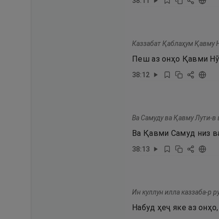
38
:
11
Каззабат Қаблаҳум Қавму Ну
Пеш аз онҳо Қавми Нӯ
38
:
12
Ва Самуду ва Қавму Лути-в 
Ва Қавми Самуд низ ва
38
:
13
Ин куллун илла каззаба-р р
Набуд ҳеҷ яке аз онҳо