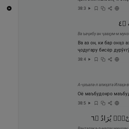
38
:
3
Видеоҳои YouTube
٤
۝
Ва ъаҷибу ан ҷааҳум-м мунз
Ва аз он, ки бар онҳо
ҷодугару бисёр дурӯғгӯ
38
:
4
А-ҷаъала-л алиҳата Илаҳа-в
Оё маъбудонро маъбуди
38
:
5
٦
۝
يُرَادُ
ىْءٌۭ
Ванталақа-л-малау минҳум 