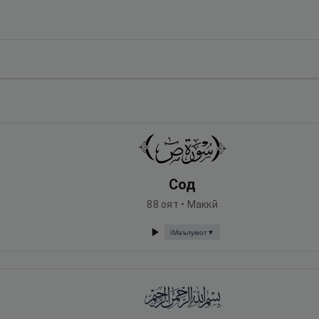
Сод
88
оят •
Маккӣ
Маълумот
▼
ℹ️