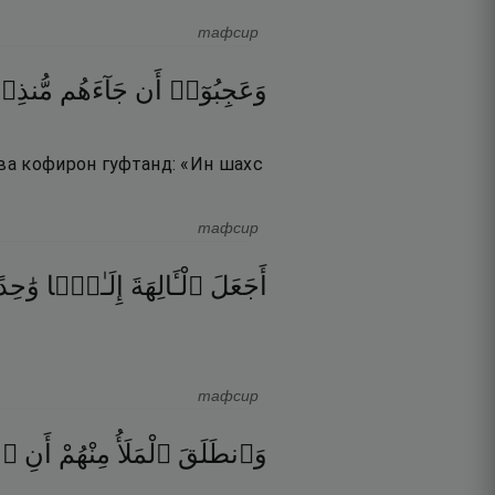
тафсир
وَعَجِبُوٓا۟
أَن
جَآءَهُم
مُّنذِ
 ва кофирон гуфтанд: «Ин шахс
тафсир
أَجَعَلَ
ٱلْـَٔالِهَةَ
إِلَـٰهًۭا
وَٰح ۖ
тафсир
وَٱنطَلَقَ
ٱلْمَلَأُ
مِنْهُمْ
أَنِ
ٱم