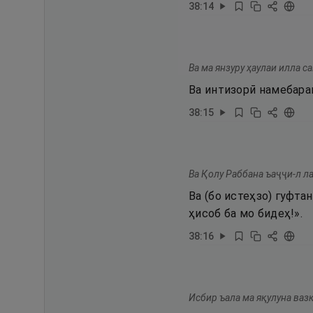
38
:
14
Ва ма янзуру ҳаулаи илла с
Ва интизорӣ намебаран
38
:
15
Ва Қолу Раббана ъаҷҷи-л л
Ва (бо истеҳзо) гуфта
ҳисоб ба мо бидеҳ!».
38
:
16
Исбир ъала ма яқулуна вазк