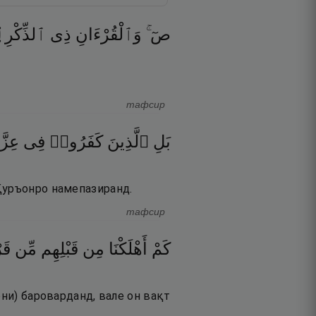
۝
ٱلذِّكْرِ
ذِى
وَٱلْقُرْءَانِ
صٓ ۚ
тафсир
بَلِ
ٱلَّذِينَ
كَفَرُوا۟
فِى
عِزّ
Қуръонро намепазиранд.
тафсир
كَمْ
أَهْلَكْنَا
مِن
قَبْلِهِم
مِّن
قَ
они) бароварданд, вале он вақт