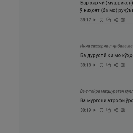
Бар ҳар чӣ (мушрикон)
ӯ ниҳоят (ба мо) руҷӯъ
38
:
17
Инна саххарна-л-ҷибала ма
Ба дурустӣ ки мо кӯҳҳ
38
:
18
Ва-т-тайра маҳшуратан кулл
Ва мурғони атрофи ӯро
38
:
19