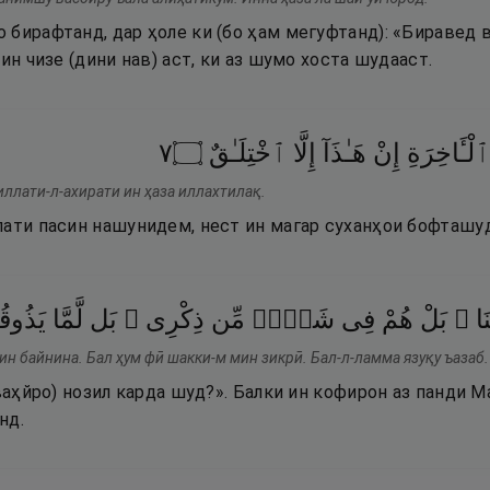
 бирафтанд, дар ҳоле ки (бо ҳам мегуфтанд): «Биравед 
ин чизе (дини нав) аст, ки аз шумо хоста шудааст.
٧
۝
ٱخْتِلَـٰقٌ
إِلَّا
هَـٰذَآ
إِنْ
ٱلْـَٔاخِرَةِ
иллати-л-ахирати ин ҳаза иллахтилақ.
лати пасин нашунидем, нест ин магар суханҳои бофташуд
ْنِنَا
بَلْ
هُمْ
فِى
شَكٍّۢ
مِّن
ذِكْرِى ۖ
بَل
لَّمَّا
يَذُوق
ин байнина. Бал ҳум фӣ шакки-м мин зикрӣ. Бал-л-ламма язуқу ъазаб.
(ваҳйро) нозил карда шуд?». Балки ин кофирон аз панди М
нд.