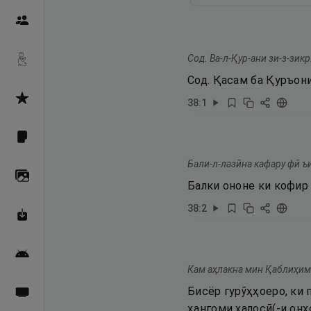
Пайғамбарон
Сод. Ва-л-Қур-ани зи-з-зикр
Дуоҳо
Сод. Қасам ба Қуръони
Асмоул Ҳусно
38
:
1
Фарзи айн
Бали-л-лазӣна кафару фӣ ъ
Галерея
Балки ононе ки кофир
38
:
2
Махзани Маърифат
Барномаи мобилӣ
Кам аҳлакна мин Қаблиҳим-
Бисёр гурӯҳҳоеро, ки 
Пахшҳои зинда
ҳангоми халосӣ(-и онҳо