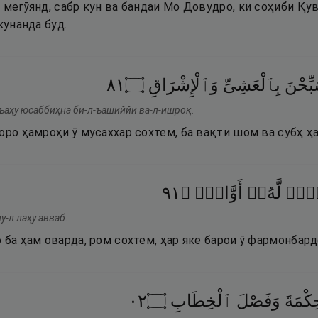
 мегӯянд, сабр кун ва бандаи Мо Довудро, ки соҳиби Қув
кунанда буд.
١٨
۝
وَٱلْإِشْرَاقِ
بِٱلْعَشِىِّ
بِّحْنَ
ъаҳу юсаббиҳна би-л-ъашиййи ва-л-ишроқ.
оро ҳамроҳи ӯ мусаххар сохтем, ба вақти шом ва субҳ ҳ
١٩
۝
أَوَّابٌۭ
لَّهُۥٓ
لٌّۭ
у-л лаҳу авваб.
 ба ҳам оварда, ром сохтем, ҳар яке барои ӯ фармонбард
٢٠
۝
ٱلْخِطَابِ
وَفَصْلَ
كْمَةَ