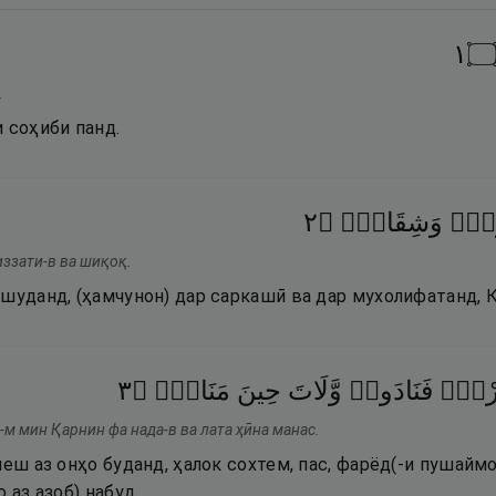
١
.
 соҳиби панд.
٢
۝
وَشِقَاقٍۢ
َةٍۢ
иззати-в ва шиқоқ.
 шуданд, (ҳамчунон) дар саркашӣ ва дар мухолифатанд, 
٣
۝
مَنَاصٍۢ
حِينَ
وَّلَاتَ
فَنَادَوا۟
رْنٍۢ
м мин Қарнин фа нада-в ва лата ҳӣна манас.
пеш аз онҳо буданд, ҳалок сохтем, пас, фарёд(-и пушайм
 аз азоб) набуд.