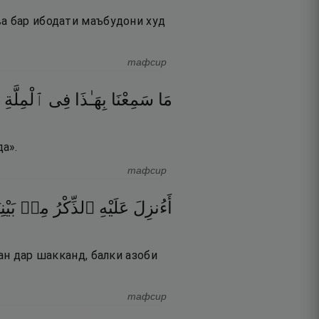
ва бар ибодати маъбудони худ
тафсир
مَا
سَمِعْنَا
بِهَـٰذَا
فِى
ٱلْمِلَّةِ
а».
тафсир
أَءُنزِلَ
عَلَيْهِ
ٱلذِّكْرُ
مِنۢ
بَي ۚ
ан дар шакканд, балки азоби
тафсир