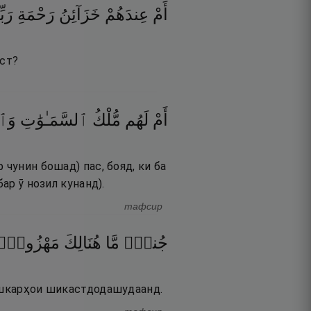
أَمْ
عِندَهُمْ
خَزَآئِنُ
رَحْمَةِ
رَبّ
ост?
أَمْ
لَهُم
مُّلْكُ
ٱلسَّمَـٰوَٰتِ
وَٱل
 чунин бошад) пас, бояд, ки ба
ар ӯ нозил кунанд).
тафсир
جُندٌۭ
مَّا
هُنَالِكَ
مَهْزُومٌۭ
лашкарҳои шикастдодашудаанд.