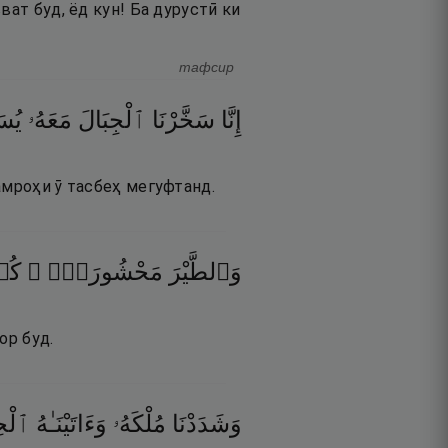
ват буд, ёд кун! Ба дурустӣ ки
тафсир
إِنَّا
سَخَّرْنَا
ٱلْجِبَالَ
مَعَهُۥ
يُسَ
амроҳи ӯ тасбеҳ мегуфтанд.
وَٱلطَّيْرَ
مَحْشُورَةًۭ ۖ
كُ
ор буд.
وَشَدَدْنَا
مُلْكَهُۥ
وَءَاتَيْنَـٰهُ
ٱلْحِ