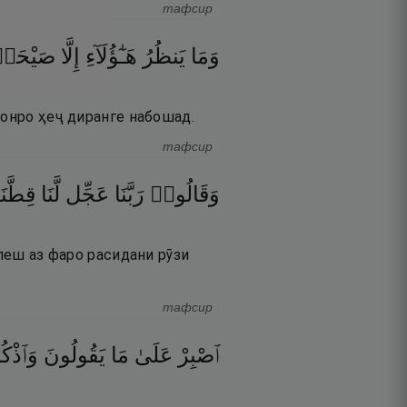
тафсир
وَمَا
يَنظُرُ
هَـٰٓؤُلَآءِ
إِلَّا
صَيْحَة
 онро ҳеҷ диранге набошад.
тафсир
وَقَالُوا۟
رَبَّنَا
عَجِّل
لَّنَا
قِطَّنَ
 пеш аз фаро расидани рӯзи
тафсир
ٱصْبِرْ
عَلَىٰ
مَا
يَقُولُونَ
وَٱذْكُر